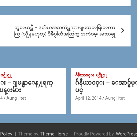
တူေမာင္ညိဳ – ဒုတိယအႀကိမ္ၾကားျဖတ္ေရြးေကာ
က္ပြဲ (သို႔မဟုတ္) ဒီခ်ဳပ္ပါတီအတြက္ အကဲစမ္းမႈတစ္ခု
ပင္တိုင္က႑
ဂ်ဳနီယာ၀င္း
ပင္တိုင္က႑
င္း – ျမန္မာေန႔ရက္
ဂ်ဴနီယာ၀င္း – ေအာင္ခ်မ
 ပန္းမ်ား
ပင္
14
Aung Htet
April 12, 2014
Aung Htet
 Policy
Theme by:
Theme Horse
Proudly Powered by:
WordPres