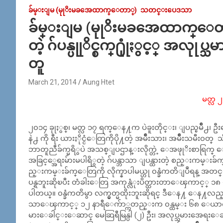
ခ်မ္းျမ (မုုိးမခအေထာက္ေတာ္)
သတင္းပေဒသာ
ခ်မ္းျမ (မုုိးမခအေထာက္ေတာ္)
တဲ့ ဂ်ပန္ပုုိင္စက္႐ုုံႏွင့္ အလု
တူ
March 21, 2014
Aung Htet
မတ္လ 
၂၀၁၄ ခုုႏွစ္၊ မတ္လ ၁၇ ရက္ေန႔က ပဲခူးတိုင္း၊ ျပည္ၿမိဳ႕၊ ဦးေ
နဲ႕ ကို ရီး ယားႏိုင္ငံေတြကိုပို႔တဲ့ အမ်ဳိးသား၊ အမ်ဳိးသမီး
ဘာတူညီခ်က္မရိွပဲ အသစ္ျပဌာန္းလိုက္တဲ့ ေအဖုုိးစာရြက္ 
အခြင့္အေရးမ်ားမပါရိွတဲ့ ဂ်ပန္ဘာသာ ျပန္ထားတဲ့ စည္းကမ္းခ်က္
ည္းကမ္းခ်က္ေတြကို လိုက္နာပါမယ္ဟု ၀န္ခံကတိျပဳရန္ အတ
ပန္ရဘူးဆိုၿပီး တံခါးေတြ အကုန္လံုးပိတ္ထားတာေၾကာင့္ ၁
ပါတယ္။ ၀န္ခံကတိမွာ လက္မွတ္မထိုးဘူးဆိုရင္ ဒီေန႔ ေန႔လည္
သာေၾကာင့္ ၁၂ နာရီေက်ာ္ကတည္းက ၀န္ထမ္း ၆၈ ေယာက္က
မားေခါင္းေဆာင္ မေဆြရီမြန္ပါ (၂) ဦး၊ အလုပ္သမားအေရးေဆာင