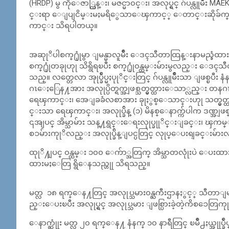
(HRDP) မွ ကိုေဇာ္ထြန္း၊ မဇင္မာ၀င္း၊ အလုပ္ရွင္ ဂ်ပန္လူမ်ဳိး 
င္းရာ ေျပျငိမ္းမႈမရိွေသာေၾကာင့္ ေတာင္းဆိုခ်က္ 
ကာင္း သိရပါတယ္။
အဆုုိပါစက္႐ုုံမွာ ျမန္မာလူမ်ဳိး ေဒၚသီတာထြန္းနာမည္ခံထား
စက္႐ုုံတခုုဟုု သိရွိရၿပီး စက္႐ုုံ၀န္ထမ္းမ်ားမွလည္း ေ
သည္။ လတ္တေလာ အုုပ္ခ်ဳပ္မႈပုုိင္းတြင္ ဂ်ပန္လူမ်ဳိးသာ ျဖစ္ၿပ
ဂၤေႏြေန႔အား အလုုပ္ပိတ္ရက္အျဖစ္သတ္မွတ္ထားေသာ္လည္း
ရေၾကာင္း၊ အေျခခံလစာအား ခုုႏွစ္ေသာင္းဟုု သတ္မွ
င္းသာ ရေၾကာင္း၊ အလုုပ္ခ်ိန္ (၁) မိနစ္ေနာက္က်ပါက ဒဏ္
၎အျပင္ အိမ္သာမ်ား သန္႔ရွင္းေရးလုုပ္ခုုိင္းျခင္း၊ ၾကမ
စၥမ်ားကုုိလည္း အလုုပ္ခ်ိန္ျပင္ပတြင္ လုုပ္ေပးရျခင္း
ထုုိ႔ျပင္ ၀န္ထမ္း ၁၀၀ ေက်ာ္အတြက္ အိမ္သာတလုုံးပဲ ေပးထား
ထားမႈေတြ ရွိေနသည္ဟုု သိရသည္။
မတ္လ ၁၈ ရက္ေန႔တြင္ အလုုပ္သမား၀န္ႀကီးဌာနႏွင့္ သီတာျမန္
ည္းေပးၿပီး အလုုပ္ရွင္ အလုုပ္သမား ျဖစ္ပြားခဲ့တဲ့ကိစၥေ
ေနာက္ဆုုံး မတ္လ ၂၀ ရက္ေန႔ နံနက္ ၁၀ နာရီတြင္ ၿမိဳ႕ႏယ္အုုပ္ခ