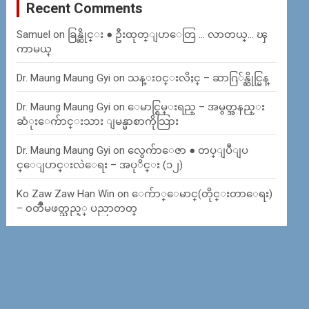
Recent Comments
Samuel
on
ခြန္ဆိုင္း ● ဦးထုတ္ျပာေတြ … လာတယ္… ၾ
ကာမယ္
Dr. Maung Maung Gyi
on
သန္း၀င္းလိႈင္ – ဆာဂြ်န္ဆိုင္မြန္
Dr. Maung Maung Gyi
on
ေမာင္စြမ္းရည္ – အမွတ္အနည္း
ဆံုးေက်ာင္းသား ျမန္မာစာကိုသြား
Dr. Maung Maung Gyi
on
လွေက်ာေဇာ ● တပ္ျပဳျပ
င္ေျပာင္းလဲေရး – အပုိင္း (၁၂)
Ko Zaw Zaw Han Win
on
ေက်ာ္ေမာင္(တိုင္းတာေရး)
– ၀တၳဳမဖတ္သည့္ ပညာတတ္