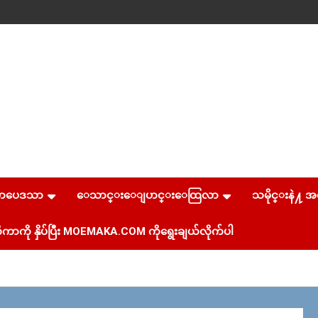
စာပေဒသာ
ေသာင္းေျပာင္းေထြလာ
သမိုင္းနဲ႔ အ
ကာကို နှိပ်ပြီး MOEMAKA.COM ကိုရွေးချယ်လိုက်ပါ