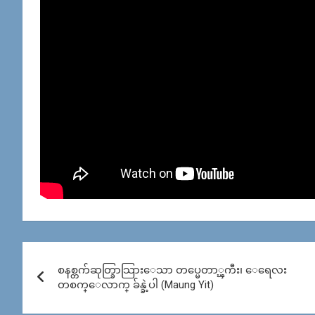
Post
စနစ္တက်ဆုတ္ခြာသြားေသာ တပ္မေတာ္ၾကီး၊ ေရေလး
navigation
တစက္ေလာက္ ခ်န္ခဲ့ပါ (Maung Yit)