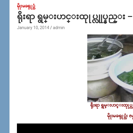
မိုုးမခရုုပ္သံ
ရိုးရာ ရွမ္းဟင္းထုုပ္လုုပ္နည္း – 
January 10, 2014
admin
ရိုးရာ ရွမ္းဟင္းထုုပ္လု
မိုုးမခရုုပ္သံ၊