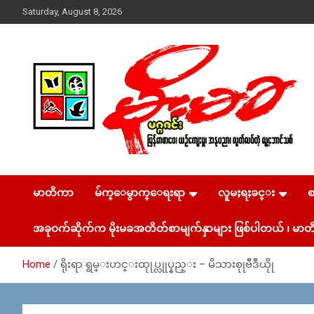
Skip
Saturday, August 8, 2026
to
content
USA – editors @ moemaka.net ((510) 854-6501)။ ရန္ကုန္ ဆက္သြ
MoeMaKa Burmese
ယ္ေရး – အမွတ္ ၂၅၄၊ ပထပ္၊ လမ္း ၄၀၊ ေက်ာက္တံတား၊ ရန္ကုန္။
(ဖုုံး – ၀၉ ၂၅၂ ၂၄၉ ၀၉၄ ၊ ၀၉ ၄၂၁ ၇၄၃ ၇၅၃ ၊ ၀၉ ၅၀၄ ၁၀ ၅၈)
မာတိကာ
မ်က္ေမွာက္ေရးရာ
လူမႈရႈခင္း
News & Media
ျဖန္႔ခ်ိေရး – ဆိပ္ကမ္းသာစာေပ – အမွတ္ ၁၃ / ၃၈ လမ္း။ ပ
လာဇာေစ်းသစ္ ။ ၀၉ ၇၈၆၈၃၇ ၃၀၅ / ၀၉ ၉၆၃၆၉၉၈၃၄
အခုဝက်ဆိုက်က မိုးမခအတိတ်စာမျက်နှာများ ဖြစ်ပါတယ် ၊ မာတိ
Home
ရိုးရာ ရွမ္းဟင္းထုုပ္လုုပ္နည္း – မိသားစုုဗီဒီယိုု