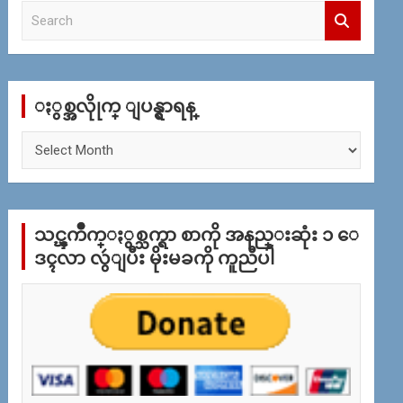
S
e
a
r
c
ႏွစ္အလိုုက္ ျပန္ရွာရန္
h
ႏွ
စ္
အ
လိုု
က္
သင္ၾကိဳက္ႏွစ္သက္ရာ စာကို အနည္းဆုံး ၁ ေ
ျ
ပ
ဒၚလာ လွဴျပီး မိုးမခကို ကူညီပါ
န္
ရွာ
ရန္