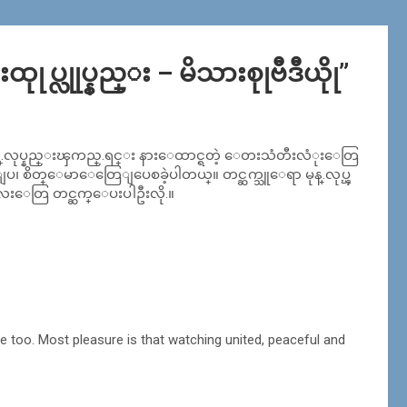
ုုပ္လုုပ္နည္း – မိသားစုုဗီဒီယိုု
”
 ဒီမုန္.လုပ္နည္းၾကည္.ရင္း နားေထာင္ရတဲ့ ေတးသံတီးလံုးေတြ
၊ စိတ္ေမာေတြေျပေစခဲ့ပါတယ္။ တင္ဆက္သူေရာ မုန္.လုပ္ၾ
းေလးေတြ တင္ဆက္ေပးပါဦးလို.။
e too. Most pleasure is that watching united, peaceful and