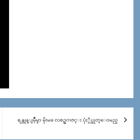
ရန္ကုန္ျမိဳ့မွာ မိုးမခ လစဥ္မဂၢဇင္း ပုံႏွိပ္ထုတ္ေ၀မည္