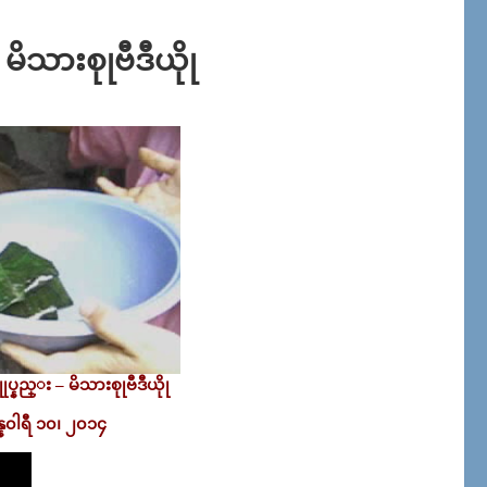
မိသားစုုဗီဒီယိုု
ုပ္နည္း – မိသားစုုဗီဒီယိုု
 ဇန္န၀ါရီ ၁၀၊ ၂၀၁၄