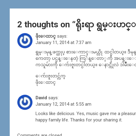
2 thoughts on “
ရိုးရာ ရွမ္းဟင္းထ
ဖိုးေထာင္
says:
January 11, 2014 at 7:37 am
ရွမ္းမုန္.ဖက္ထုပ္ စားေကာင္းမယ္လို. ထင္ပါတယ္။
ကေတာ့ ပင္ပန္းေနတဲ့ ကြ်န္ေတာ္.ကို အပန္းေျပ
ကသူမ်ားကို ေက်းဇူးတင္ပါတယ္။ ေနာင္ကိုလဲ ဒါမ်ိဳ
ေက်းဇူးတင္လ်က္
ဖိုးေထာင္
David
says:
January 12, 2014 at 5:55 am
Looks like delicious. Yes, music gave me a pleasur
happy family life. Thanks for your sharing it.
Comments are closed.