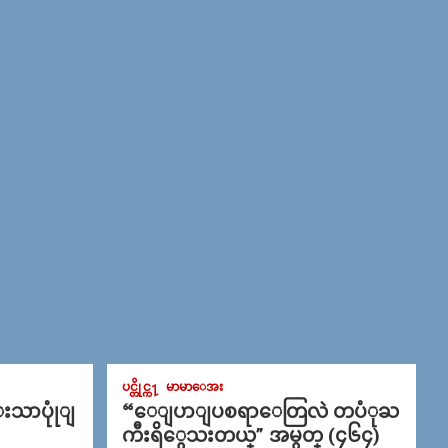
ပင္တိုင္က႑
မာမာေအး
္းသာပုုံျ
“ေျပာျပစရာေတြလဲ တပံုႀ
ကီးရိွေသးတယ္” အမွတ္ (၄၆၄)