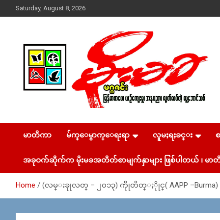
Skip
Saturday, August 8, 2026
to
content
USA – editors @ moemaka.net ((510) 854-6501)။ ရန္ကုန္ ဆက္သြ
MoeMaKa Burmese
ယ္ေရး – အမွတ္ ၂၅၄၊ ပထပ္၊ လမ္း ၄၀၊ ေက်ာက္တံတား၊ ရန္ကုန္။
(ဖုုံး – ၀၉ ၂၅၂ ၂၄၉ ၀၉၄ ၊ ၀၉ ၄၂၁ ၇၄၃ ၇၅၃ ၊ ၀၉ ၅၀၄ ၁၀ ၅၈)
မာတိကာ
မ်က္ေမွာက္ေရးရာ
လူမႈရႈခင္း
News & Media
ျဖန္႔ခ်ိေရး – ဆိပ္ကမ္းသာစာေပ – အမွတ္ ၁၃ / ၃၈ လမ္း။ ပ
လာဇာေစ်းသစ္ ။ ၀၉ ၇၈၆၈၃၇ ၃၀၅ / ၀၉ ၉၆၃၆၉၉၈၃၄
အခုဝက်ဆိုက်က မိုးမခအတိတ်စာမျက်နှာများ ဖြစ်ပါတယ် ၊ မာတိ
Home
(လမ္းခုုလတ္ – ၂၀၁၃) ကိုုတိတ္ႏိုုင္( AAPP –Burma) 