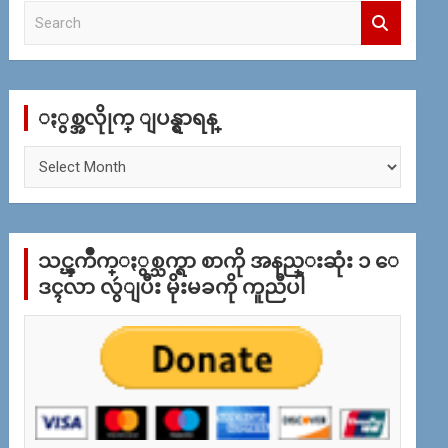
S
e
a
r
c
ႏွစ္အလိုုက္ ျပန္ရွာရန္
h
ႏွ
စ္
အ
လိုု
က္
သင္ၾကိဳက္ႏွစ္သက္ရာ စာကို အနည္းဆုံး ၁ ေ
ျ
ပ
ဒၚလာ လွဴျပီး မိုးမခကို ကူညီပါ
န္
ရွာ
ရန္