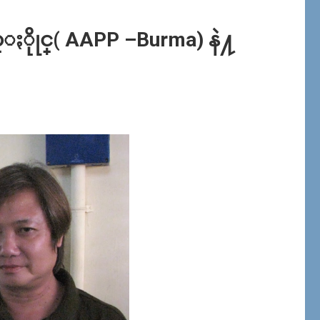
ႏိုုင္( AAPP –Burma) နဲ႔