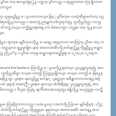
ီးေတာ့ ဆႏၵျပခြင့္နဲ႔ ပတ္သက္ျပီးလည္း ထုုတ္လာတာေတြ ရွိလာတ
ိမလာဘူး။
့္ျပဳခ်က္ ယူရမယ္လိုု႔ ေျပာထားတယ္။ ခြင့္ျပဳခ်က္ေပးတဲ့ဆီမွာက်ေတာ့ လုု
ရဲတပ္ဖြဲ႔ကလည္း အထက္ရဲ့ညႊန္ၾကားခ်က္မရဘဲနဲ႔ သူတိုု႔ခ်ည္းသက္သ
်က္ ၃ ခါ တင္ခဲ့တယ္။ သက္ဆိုုင္ရာရဲစခန္းက ခ်မေပးဘူး၊ သည္ေတာ့ သူ႔ဖာသာ
ယ္။
္ကိုု ေရာက္ေနျပီလားလိုု႔ ေမးရင္ အခုုဟာက တာထြက္ျပီးေတာ့ ဘ
။ ေရွ႔မွာရွိေနတဲ့ အတားအဆီးကိုု က်ေနာ္တိုု႔ကိုုယ္တိုုင္က ဖယ္ရွား
ိုု႔နဲ႔ ညိွႏႈိင္းျပီးေတာ့မွ ဖယ္ရွားၾကမယ္ဆိုုရာ ေႏွာင့္ေႏွးၾက
ငံမွာ second line leader ေတြလိုု႔ ေျပာလိုု႔ရတယ္။ ျပည္သူလူထုုရဲ့ အား
သူတိုု႔ဆီမွာ ဘယ္ေလာက္ထိ လြတ္လပ္မႈရွိတယ္၊ ဘယ္ေလာက္ထိ ေရြ႔ေန
ူး၊ မေရြ႔ဘူး ျဖစ္ေနတယ္လိုု႔ က်ေနာ္ ျမင္တယ္။ အခ်ိန္ၾကာလာတာနဲ႔အမွ်
ေပးေနရတဲ့ အဆင့္မ်ဳိး ျဖစ္ေနတယ္။ အဲဒါဆိုုရင္ ျပည္သူလူထုုရဲ့ အား
္။ ဒါကလည္း ဒီလူေတြရဲ့ ၾကိဳးစားအားထုုတ္မႈ မရွိလိုု႔ မဟုုတ္ဘူး၊ လက္ရွိ
ဲ့ အလုုပ္ေတြဆိုုတာကလည္း အေျပာင္းအလဲကိုု သြားေနျပီဆိုုတဲ့ ႏိုုင္
။ အဲဒါကိုု က်ေနာ္တိုု႔ လိုုက္လုုပ္ေနရတယ္။ အတားအဆီး အကန္႔အသ
ုတဲ့သူေတြ ပစ္ထားတဲ့ အမႈိက္ေတြကိုု က်ေနာ္တိုု႔က လိုုက္ရွင္းလ