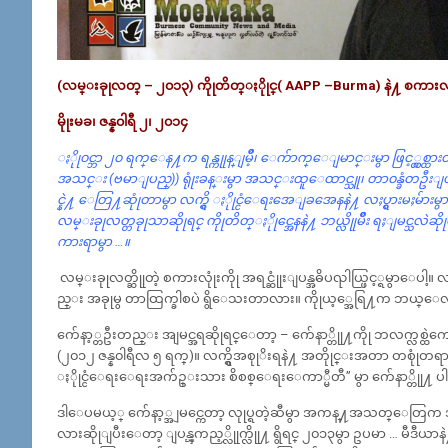
(လမ္းခုုလတ္ – ၂၀၁၃) ကိုုတိတ္ႏိုုင္( AAPP –Burma) နဲ႔ စကားလက
မိုုးမခ၊ ဇန္န၀ါရီ ၂၊ ၂၀၁၄
ႏိုု၀င္ဘာ ၂၀ ရက္ေန႔က ရန္ကုုန္ျမိဳ့၊ ေက်ာက္ေျမာင္းမွာ ဖြင့္လွစ
အသင္း (ဗမာျပည္)) ရုုံးခန္းမွာ အသင္းထူေထာင္သူ၊ တာ၀န္ခံတဦးျဖစ္တဲ့
င္နဲ႔ ေတြ႔ဆုုံတာမွာ လက္ရွိ ႏိုုင္ငံေရးအေျခအေနနဲ႔ လႈပ္ရွားမႈမ်ားမွာ
လမ္းခုုလတ္တခုုသာဆိုုရင္ ကိုုတိတ္ႏိုုင္အေနနဲ႔ ဘယ္လိုုမ်ဳိး ရႈျမင္သလ
ကားရာမွာ …။
လမ္းခုုလတ္ဆိုုတဲ့ စကားလုုံးကိုု အရင္ဆုုံးျပန္အဓိပၺါယ္ဖြင့္ရမွာေပါ့။
ည္း အခုုမွ တာထြက္ခါစပဲ ရွိေသးတာလား။ ကိုုယ့္အေရြ႔က ဘယ္ေလာက္ရွိ
က်ေနာ့္တဦးတည္း အျမင္အရဆိုုရင္ေတာ့ – က်ေနာ္တိုု႔ကိုု ဘလက္လစ္ထဲ
(၂၀၁၂ ဇန္န၀ါရီလ ၅ ရက္)။ လက္ရွိအစုုိးရနဲ႔ အတိုုင္းအတာ တစုုံတရာအ
ႏိုုင္ငံေရးေရးအက်ဥ္းသား စိစစ္ေရးေကာ္မီတီ” မွာ က်ေနာ္တိုု႔ ပ
ဒါေပမယ့္ က်ေနာ့္အျမင္ကေတာ့ လုုပ္ရတဲ့ဆီမွာ အကန္႔အသတ္ေတြက အမ်ားၾကီး
လားဆိုုျပီးေတာ့ ျပန္ၾကည့္လိုုက္လိုု႔ ရွိရင္ ၂၀၁၃မွာ ဥပမာ … မီဒီယ