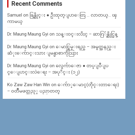
Recent Comments
Samuel
on
ခြန္ဆိုင္း ● ဦးထုတ္ျပာေတြ … လာတယ္… ၾ
ကာမယ္
Dr. Maung Maung Gyi
on
သန္း၀င္းလိႈင္ – ဆာဂြ်န္ဆိုင္မြန္
Dr. Maung Maung Gyi
on
ေမာင္စြမ္းရည္ – အမွတ္အနည္း
ဆံုးေက်ာင္းသား ျမန္မာစာကိုသြား
Dr. Maung Maung Gyi
on
လွေက်ာေဇာ ● တပ္ျပဳျပ
င္ေျပာင္းလဲေရး – အပုိင္း (၁၂)
Ko Zaw Zaw Han Win
on
ေက်ာ္ေမာင္(တိုင္းတာေရး)
– ၀တၳဳမဖတ္သည့္ ပညာတတ္