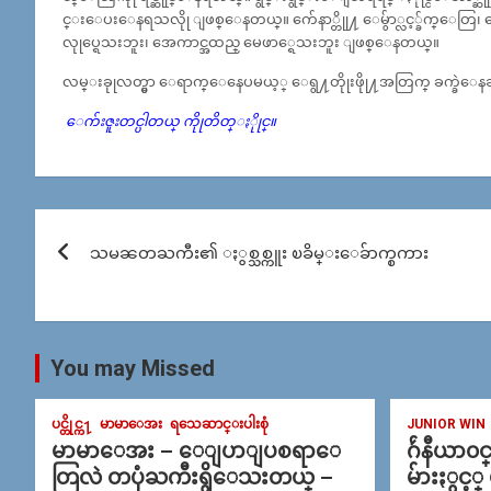
င္းေပးေနရသလိုု ျဖစ္ေနတယ္။ က်ေနာ္တိုု႔ ေမွ်ာ္လင့္ခ်က္ေတြ၊ က်ေနာ္တို
လုုပ္ရေသးဘူး၊ အေကာင္အထည္ မေဖာ္ရေသးဘူး ျဖစ္ေနတယ္။
လမ္းခုုလတ္မွာ ေရာက္ေနေပမယ့္ ေရွ႔တိုုးဖိုု႔အတြက္ ခက္ခဲေနဆဲပဲ
ေက်းဇူးတင္ပါတယ္ ကိုုတိတ္ႏိုုင္။
Post
သမၼတႀကီး၏ ႏွစ္သစ္ကူး ၿခိမ္းေခ်ာက္စကား
navigation
You may Missed
ပင္တိုင္က႑
မာမာေအး
ရသေဆာင္းပါးစုံ
JUNIOR WIN
မာမာေအး – ေျပာျပစရာေ
ဂ်ဴနီယာ၀
တြလဲ တပုံႀကီးရွိေသးတယ္ –
မ်ားႏွင့္