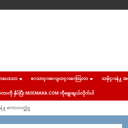
စာပေဒသာ
ေသာင္းေျပာင္းေထြလာ
သမိုင္းနဲ႔ အ
ကာကို နှိပ်ပြီး MOEMAKA.COM ကိုရွေးချယ်လိုက်ပါ
နဲ႔ စကားလက္ဆုုံ