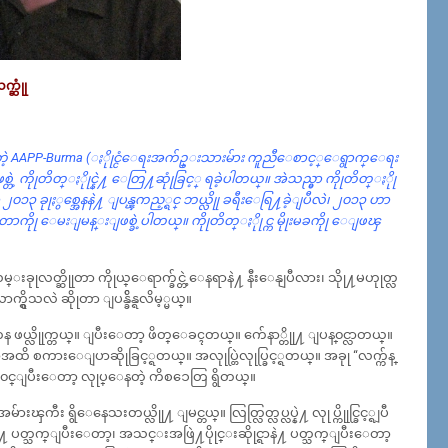
္ဆုုံ
္ထားတဲ့ AAPP-Burma (ႏိုုင္ငံေရးအက်ဥ္းသားမ်ား ကူညီေစာင့္ေရွာက္ေရး
 ကိုုတိတ္ႏိုုင္နဲ႔ ေတြ႔ဆုုံခြင့္ ရခဲ့ပါတယ္။ အဲသည္မွာ ကိုုတိတ္ႏိုု
 ၂၀၁၃ ခုုႏွစ္အေနနဲ႔ ျပန္ၾကည့္ရင္ ဘယ္လိုု ခရီးေရြ႔ခဲ့ျပီလဲ၊ ၂၀၁၃ ဟာ
ဲဆိုုတာကိုု ေမးျမန္းျဖစ္ခဲ့ပါတယ္။ ကိုုတိတ္ႏိုုင္က မိုုးမခကိုု ေျဖၾ
 လမ္းခုုလတ္ဆိုုတာ ကိုုယ္ေရာက္ခ်င္တဲ့ေနရာနဲ႔ နီးေနျပီလား၊ သိုု႔မဟုုတ္လ
သလဲ ဆိုုတာ ျပန္ခ်ိန္ရလိမ့္မယ္။
ကေန ဖယ္လိုုက္တယ္။ ျပီးေတာ့ ဖိတ္ေခၚတယ္။ က်ေနာ္တိုု႔ ျပန္၀င္လာတယ္။
ထိ စကားေျပာဆိုုခြင့္ရတယ္။ အလုုပ္တြဲလုုပ္ခြင့္ရတယ္။ အခုု “လက္က်န္
ါ၀င္ျပီးေတာ့ လုုပ္ေနတဲ့ ကိစၥေတြ ရွိတယ္။
 ရွိေနေသးတယ္လိုု႔ ျမင္တယ္။ လြတ္လြတ္လပ္လပ္နဲ႔ လုုပ္ကိုုင္ခြင့္ရျပီ
ာနဲ႔ ပတ္သက္ျပီးေတာ့၊ အသင္းအဖြဲ႔ပိုုင္းဆိုုင္ရာနဲ႔ ပတ္သက္ျပီးေတာ့