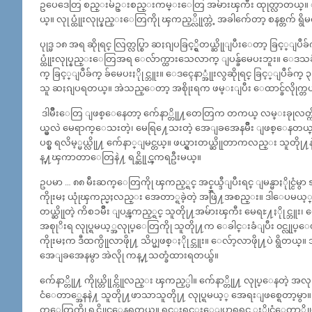
ဥပေဒေတြ စည္းမ်ဥ္းစည္းကမ္းေတြ အမ်ားၾကီး ထုုတ္လာတယ္။ ျပ
ယ္။ လုုပ္ထုုံးလုုပ္နည္းေတြကိုု ၾကည့္လိုုက္တဲ့ အခါက်ေတာ့ စနစ္တက် ရွ
ပုုဒ္မ ၁၈ အရ ဆိုုရင္ လြတ္လပ္စြာ ဆႏၵျပခြင့္ရွိတယ္ဆိုုျပီးေတာ့ ခြင
ပ္ထုုံးလုုပ္နည္းေတြအရ ေလ်ာက္ထားသေလာက္ ျပန္ခ်မေပးဘူး။ ေဒသခံ
က္ ခြင့္ျပဳခ်က္ ခ်မေပးႏိုုင္ဘူး။ ေဒၚေနာ္အုုံးလွဆိုုရင္ ခြင့္ျပဳခ
သူ ဆႏၵျပရတယ္။ အဲသည္ေတာ့ အစိုုးရက ဖမ္းျပီး ေထာင္ခ်လိုုက္တ
ဒါမ်ဳိးေတြ ျဖစ္ေနေတာ့ က်ေနာ္တိုု႔တေတြက တကယ္ လမ္းခုုလတ
ယ္မွလဲ မေရာက္ေသးတဲ့၊ မေရြ႔ေသးတဲ့ အေျခအေနမ်ဳိး ျဖစ္ေနတယ္ ထင္တယ္
ပစ္မွ ရလိမ့္မယ္လိုု႔ က်ေနာ္ျမင္တယ္။ ဖယ္ရွားတယ္ဆိုုတာကလည္း သူတ
န္႔ၾကာတာေတြနဲ႔ ရင္ဆိုုင္ၾကရဦးမယ္။
ဥပမာ … ၈၈ မ်ဴိးဆက္ေတြကိုု ၾကည့္ရင္ အင္န္အယ္ဒီျပီးရင္ ျမန္မာႏိုုင္
ကိုုးမႈ ယုုံၾကည္မႈလည္း အေတာ္ရခဲ့တဲ့ အဖြဲ႔အစည္း။ ဒါေပမယ့္ 
တယ္ဆိုုတဲ့ ကိစၥမ်ဳိး ျပန္ၾကည့္ရင္ သူတိုု႔အမ်ားၾကီး မေရႊ႔ႏိုုင္ဘ
အစုုိးရ လုုပ္ရမယ့္အလုုပ္ေတြကိုု သူတိုု႔က ေခါင္းခံျပီး ၀င္လုုပ္
ကိုုးမႈက ဒီထက္ပိုုလာဖိုု႔ သိပ္မျဖစ္ႏိုုင္ဘူး။ ေလ်ာ့လာဖိုု႔ပဲ ရွိတယ
အေျခအေနမွာ အဲလိုု ကန္႔သတ္ခံထားရတယ္ဗ်။
က်ေနာ္တိုု႔ ကိုုယ္တိုုင္ကိုုလည္း ၾကည့္ပါ။ က်ေနာ္တိုု႔ လုုပ္ေနတ
ငံေတာ္အေနနဲ႔ သူတိုု႔ဖာသာသူတိုု႔ လုုပ္ရမယ့္ အေရးျဖစ္ရေတာ့မွာ
တ္ေတြကိုု ရင္ဆိုုင္ေနရတယ္။ ရွင္းရွင္းေျပာရရင္ ႏိုုင္ငံေတာ္ဆို