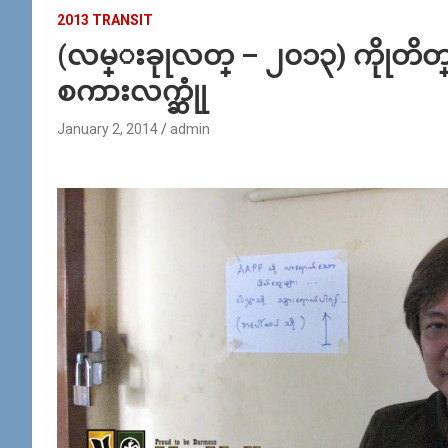
2013 TRANSIT
(လမ္းခုုလတ္ – ၂၀၁၃) ကိုုတိတ္
စကားလက္ဆုုံ
January 2, 2014
admin