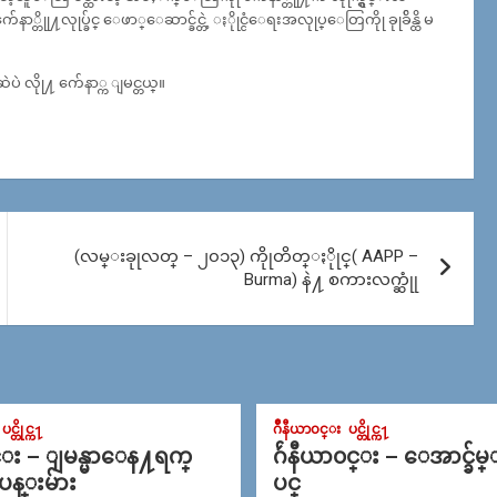
ု႔လုုပ္ခ်င္ ေဖာ္ေဆာင္ခ်င္တဲ့ ႏိုုင္ငံေရးအလုုပ္ေတြကိုု ခုုခ်ိန္ထိ မ
 လိုု႔ က်ေနာ္က ျမင္တယ္။
(လမ္းခုုလတ္ – ၂၀၁၃) ကိုုတိတ္ႏိုုင္( AAPP –
Burma) နဲ႔ စကားလက္ဆုုံ
ပင္တိုင္က႑
ဂ်ဳနီယာ၀င္း
ပင္တိုင္က႑
င္း – ျမန္မာေန႔ရက္
ဂ်ဴနီယာ၀င္း – ေအာင္ခ်မ
 ပန္းမ်ား
ပင္