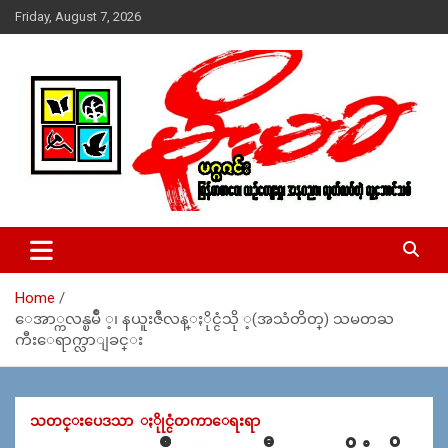
Skip
Friday, August 7, 2026
to
content
USA – editors @ moemaka.net ((510) 854-6501)။ ရန္ကုန္ ဆက္သြ
MoeMaKa Burmese News &
ယ္ေရး – အမွတ္ ၂၅၄၊ ပထပ္၊ လမ္း ၄၀၊ ေက်ာက္တံတား၊ ရန္ကုန္။
Media
(ဖုုံး – ၀၉ ၂၅၂ ၂၄၉ ၀၉၄ ၊ ၀၉ ၄၂၁ ၇၄၃ ၇၅၃ ၊ ၀၉ ၅၀၄ ၁၀ ၅၈) ျ
ဖန္႔ခ်ိေရး – ဆိပ္ကမ္းသာစာေပ – အမွတ္ ၁၃ / ၃၈ လမ္း။ ပလာ
Home
ဇာေစ်းသစ္ ။ ၀၉ ၇၈၆၈၃၇ ၃၀၅ / ၀၉ ၉၆၃၆၉၉၈၃၄
ေအာ္ကလန္ၿမိဳ ့၊ နယူးဇီလန္ႏိုင္ငံသို ့(အသံတိတ္) သမတႀ
ကီးေရာက္လာျခင္း
သတင္းပေဒသာ
ႏိုုင္ငံတကာေရးရာ