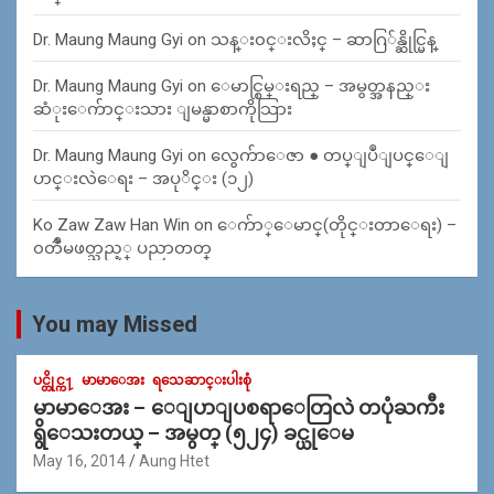
Dr. Maung Maung Gyi
on
သန္း၀င္းလိႈင္ – ဆာဂြ်န္ဆိုင္မြန္
Dr. Maung Maung Gyi
on
ေမာင္စြမ္းရည္ – အမွတ္အနည္း
ဆံုးေက်ာင္းသား ျမန္မာစာကိုသြား
Dr. Maung Maung Gyi
on
လွေက်ာေဇာ ● တပ္ျပဳျပင္ေျ
ပာင္းလဲေရး – အပုိင္း (၁၂)
Ko Zaw Zaw Han Win
on
ေက်ာ္ေမာင္(တိုင္းတာေရး) –
၀တၳဳမဖတ္သည့္ ပညာတတ္
You may Missed
ပင္တိုင္က႑
မာမာေအး
ရသေဆာင္းပါးစုံ
မာမာေအး – ေျပာျပစရာေတြလဲ တပုံႀကီး
ရွိေသးတယ္ – အမွတ္ (၅၂၄) ခင္ယုေမ
May 16, 2014
Aung Htet