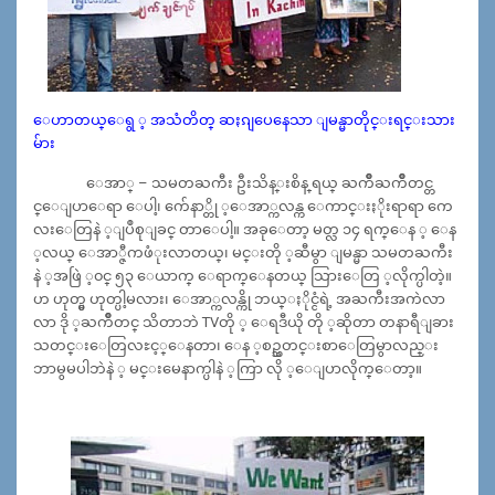
ေဟာတယ္ေရွ ့ အသံတိတ္ ဆႏၵျပေနေသာ ျမန္မာတိုင္းရင္းသား
မ်ား
ေအာ္ – သမတႀကီး ဦးသိန္းစိန္ ရယ္ ႀကိဳႀကိဳတင္တ
င္ေျပာေရာ ေပါ့၊ က်ေနာ္တို ့ေအာ္ကလန္က ေကာင္းႏိုးရာရာ ကေ
လးေတြနဲ ့ျပဳစုျခင္ တာေပါ့။ အခုေတာ့ မတ္လ ၁၄ ရက္ေန ့ ေန
့လယ္ ေအာ္ဇီကဖံုးလာတယ္၊ မင္းတို ့ဆီမွာ ျမန္မာ သမတႀကီး
နဲ ့အဖြဲ ့၀င္ ၅၃ ေယာက္ ေရာက္ေနတယ္ သြားေတြ ့လိုက္ပါတဲ့။
ဟ ဟုတ္မွ ဟုတ္ပါ့မလား၊ ေအာ္ကလန္ကို ဘယ္ႏိုင္ငံရဲ့ အႀကီးအကဲလာ
လာ ဒို ့ႀကိဳတင္ သိတာဘဲ TVတို ့ ေရဒီယို တို ့ဆိုတာ တနာရီျခား
သတင္းေတြလႊင့္ေနတာ၊ ေန ့စဥ္သတင္းစာေတြမွာလည္း
ဘာမွမပါဘဲနဲ ့ မင္းမေနာက္ပါနဲ ့ကြာ လို ့ေျပာလိုက္ေတာ့။