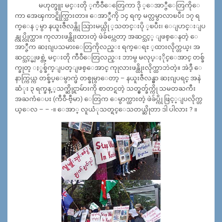
မဟုတ္ဖူး မင္းတို ့ကီ၀ီေတြေကာ ဒို ့ေအာ္ဇီေတြကိုေ
ကာ အေၾကာင္ရိုက္သြားတာ။ ေအာ္ဇီကို ၁၄ ရက္ မတ္လမွာလာၿပီး ၁၇ ရ
က္ေန ့မွာ နယူးဇီလန္ကို သြားမယ္လို ့သတင္းပို ့ၿပီး၊ ေျပာင္းျပ
န္လုပ္လိုက္ထာ။ ကုလားဖန္ထိုးထားတဲ့ ဖဲခ်ပ္ကေတာ့ အဆင္သင့္ ျဖစ္ေနတဲ့ ေ
အာ္ဇီက ဆႏၵျပသမားေတြကိုလည္း ရက္ေရႊ ့ထားလိုက္တယ္၊ အ
ဆင္သင့္မျဖစ္တဲ့ မင္းတို ကီ၀ီေတြလည္း ဘာမွ မလုပ္ႏိုင္ေအာင္ တစ္ခ်
က္ခုတ္ ႏွစ္ခ်က္ျပတ္ျဖစ္ေအာင္ ကုုလားဖန္ထိုးလိုက္ထာဘဲတဲ့။ အဲဒီ့ ေ
နာက္ကြယ္က တစ္ခ်ပ္ေမွာက္ဖဲ တစ္ခုမွာေတာ့ – နယူးဇီလန္မွာ ဆႏၵျပရင္ အနဲ
ဆံုး ၃ ရက္ခန္ ့သက္ဆိုင္ရာမ်ားကို စာတင္ရတဲ့ သတ္မွတ္ခ်က္ကို သမတႀကီး
အႀကံေပး (ကီ၀ီ-ဗီ့မာ) ေတြက ေမွာက္ထားတဲ့ ဖဲခ်ပ္ကို ဖြင့္ျပလိုက္တ
ယ္ေလ – – -။ ေအာ္ လူယံုသတ္ရင္ေသတယ္ဆိုတာ ဒါ ပါလား ? ။