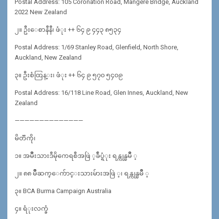
Postal Address: 105 Coronation Road, Mangere Bridge, Auckland
2022 New Zealand
၂။ ဦးေစာနီနီ၊ ဖံုး ++ ၆၄ ၉ ၄၄၃ ၈၅၃၄
Postal Address: 1/69 Stanley Road, Glenfield, North Shore,
Auckland, New Zealand
၃။ ဦးစံထြန္း၊ ဖံုး ++ ၆၄ ၉ ၅၇၀ ၅၄၀၉
Postal Address: 16/118 Line Road, Glen Innes, Auckland, New
Zealand
——————————————
မိတၱဴကို၊
၁။ အမ်ိဳးသားဒီမိုကေရစီအဖြဲ ့ခ်ဳပ္ရံုး ရန္ကုန္ၿမိဳ ့
၂။ ၈၈ မ်ိဳဆက္ေက်ာင္းသားမ်ားအဖြဲ ့၊ ရန္ကုန္ၿမိဳ ့
၃။ BCA Burma Campaign Australia
၄။ ရံုးလက္ခံ