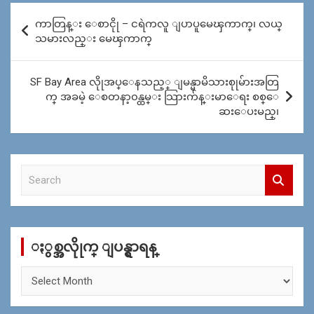
Post
ကာတြန္း ေစာငိုု – ငရဲကလူ ျပာပူမေၾကာက္၊ လယ္
navigation
သမားလည္း မေၾကာက္
SF Bay Area လိုုအပ္ေနသည့္ ျမန္မာမိသားစုုမ်ားအတြ
က္ အခမဲ့ ေစတနာ့၀န္ထမ္း သြားက်န္းမာေရး စစ္ေ
ဆးေပးမည္၊
S
e
a
r
c
ႏွစ္အလိုုက္ ျပန္ရွာရန္
h
ႏွ
စ္
အ