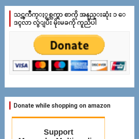
လိုု
က္
သင္ၾကိဳက္ႏွစ္သက္ရာ စာကို အနည္းဆုံး ၁ ေ
ျ
ပ
ဒၚလာ လွဴျပီး မိုးမခကို ကူညီပါ
န္
ရွာ
ရန္
Donate while shopping on amazon