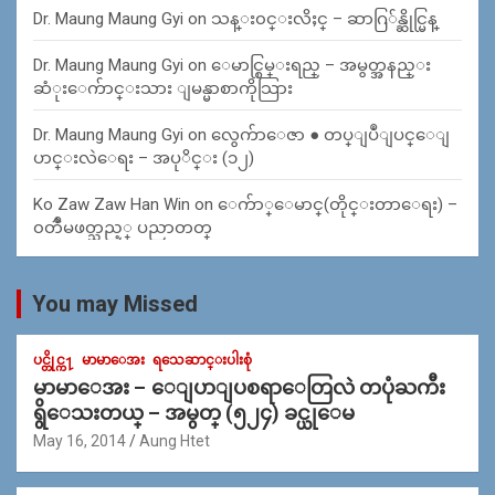
Dr. Maung Maung Gyi
on
သန္း၀င္းလိႈင္ – ဆာဂြ်န္ဆိုင္မြန္
Dr. Maung Maung Gyi
on
ေမာင္စြမ္းရည္ – အမွတ္အနည္း
ဆံုးေက်ာင္းသား ျမန္မာစာကိုသြား
Dr. Maung Maung Gyi
on
လွေက်ာေဇာ ● တပ္ျပဳျပင္ေျ
ပာင္းလဲေရး – အပုိင္း (၁၂)
Ko Zaw Zaw Han Win
on
ေက်ာ္ေမာင္(တိုင္းတာေရး) –
၀တၳဳမဖတ္သည့္ ပညာတတ္
You may Missed
ပင္တိုင္က႑
မာမာေအး
ရသေဆာင္းပါးစုံ
မာမာေအး – ေျပာျပစရာေတြလဲ တပုံႀကီး
ရွိေသးတယ္ – အမွတ္ (၅၂၄) ခင္ယုေမ
May 16, 2014
Aung Htet