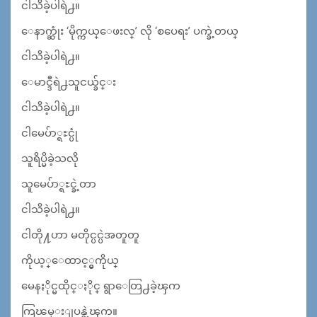
ငါသိခဲ့ပါရဲ႕။
ေနာက္ဆုံး ‘မိုက္ကယ္ေဖးလ္’ လို ‘စပေရး’ ပက္ခဲ့တယ္
ငါသိခဲ့ပါရဲ႕။
ေမာင္ဒီရဲ႕သူငယ္ခ်င္း
ငါသိခဲ့ပါရဲ႕။
ငါမေပ်ာ္ရႊင္ပုံ
သူရိပ္မိခဲ့သလို
သူမေပ်ာ္ရႊင္ခဲ့တာ
ငါသိခဲ့ပါရဲ႕။
ငါတို႔ဟာ မတိုင္ပင္ပဲအတူတူ
ကိုယ့္ေထာင့္မွကိုယ္
မေနႏိုင္မထိုင္ႏိုင္ ရွာေတြ႕ခဲ့ၾက
ကြၽမ္းျပန္ခဲ့ၾက။