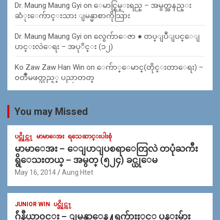
Dr. Maung Maung Gyi
on
ေမာင္စြမ္းရည္ – အမွတ္အနည္း
ဆံုးေက်ာင္းသား ျမန္မာစာကိုသြား
Dr. Maung Maung Gyi
on
လွေက်ာေဇာ ● တပ္ျပဳျပင္ေျ
ပာင္းလဲေရး – အပုိင္း (၁၂)
Ko Zaw Zaw Han Win
on
ေက်ာ္ေမာင္(တိုင္းတာေရး) –
၀တၳဳမဖတ္သည့္ ပညာတတ္
You may Missed
ပင္တိုင္က႑
မာမာေအး
ရသေဆာင္းပါးစုံ
မာမာေအး – ေျပာျပစရာေတြလဲ တပုံႀကီး
ရွိေသးတယ္ – အမွတ္ (၅၂၄) ခင္ယုေမ
May 16, 2014
Aung Htet
JUNIOR WIN
ပင္တိုင္က႑
ဂ်ဴနီယာ၀င္း – ျမန္မာေန႔ရက္မ်ားႏွင့္ ပန္းမ်ား