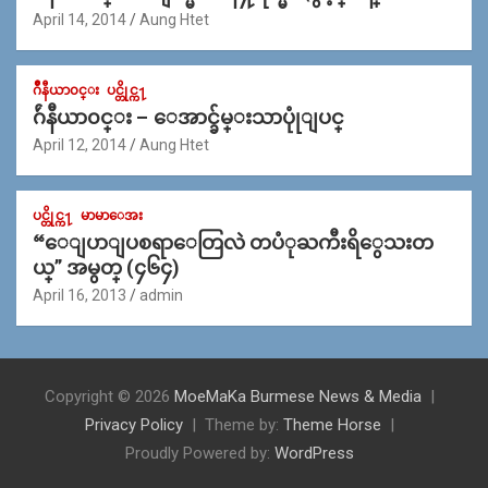
April 14, 2014
Aung Htet
ဂ်ဳနီယာ၀င္း
ပင္တိုင္က႑
ဂ်ဴနီယာ၀င္း – ေအာင္ခ်မ္းသာပုုံျပင္
April 12, 2014
Aung Htet
ပင္တိုင္က႑
မာမာေအး
“ေျပာျပစရာေတြလဲ တပံုႀကီးရိွေသးတ
ယ္” အမွတ္ (၄၆၄)
April 16, 2013
admin
Copyright © 2026
MoeMaKa Burmese News & Media
Privacy Policy
Theme by:
Theme Horse
Proudly Powered by:
WordPress