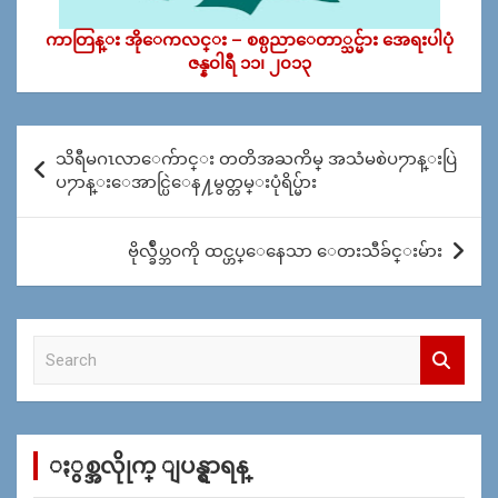
ကာတြန္း အိုေကလင္း – စစ္ပညာေတာ္သင္မ်ား အေရးပါပုံ
ဇန္န၀ါရီ ၁၁၊ ၂၀၁၃
Post
သိရီမဂၤလာေက်ာင္း တတိအႀကိမ္ အသံမစဲပ႒ာန္းပြဲ
navigation
ပ႒ာန္းေအာင္ပြဲေန႔မွတ္တမ္းပုံရိပ္မ်ား
ဗိုလ္ခ်ဳပ္ဘဝကို ထင္ဟပ္ေနေသာ ေတးသီခ်င္းမ်ား
S
e
a
r
c
ႏွစ္အလိုုက္ ျပန္ရွာရန္
h