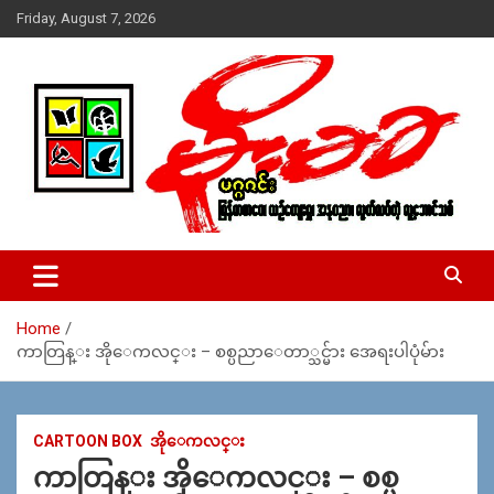
Skip
Friday, August 7, 2026
to
content
USA – editors @ moemaka.net ((510) 854-6501)။ ရန္ကုန္ ဆက္သြ
MoeMaKa Burmese News &
ယ္ေရး – အမွတ္ ၂၅၄၊ ပထပ္၊ လမ္း ၄၀၊ ေက်ာက္တံတား၊ ရန္ကုန္။
Media
(ဖုုံး – ၀၉ ၂၅၂ ၂၄၉ ၀၉၄ ၊ ၀၉ ၄၂၁ ၇၄၃ ၇၅၃ ၊ ၀၉ ၅၀၄ ၁၀ ၅၈) ျ
ဖန္႔ခ်ိေရး – ဆိပ္ကမ္းသာစာေပ – အမွတ္ ၁၃ / ၃၈ လမ္း။ ပလာ
Home
ဇာေစ်းသစ္ ။ ၀၉ ၇၈၆၈၃၇ ၃၀၅ / ၀၉ ၉၆၃၆၉၉၈၃၄
ကာတြန္း အိုေကလင္း – စစ္ပညာေတာ္သင္မ်ား အေရးပါပုံမ်ား
CARTOON BOX
အိုေကလင္း
ကာတြန္း အိုေကလင္း – စစ္ပ