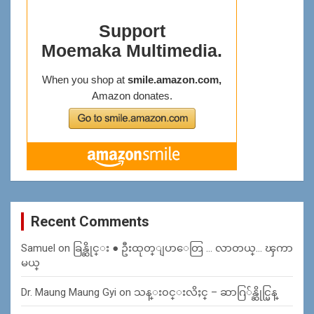
Recent Comments
Samuel
on
ခြန္ဆိုင္း ● ဦးထုတ္ျပာေတြ … လာတယ္… ၾကာ
မယ္
Dr. Maung Maung Gyi
on
သန္း၀င္းလိႈင္ – ဆာဂြ်န္ဆိုင္မြန္