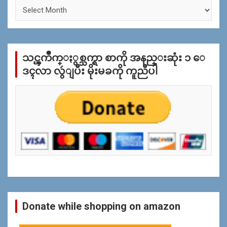
ႏွ
စ္
အ
လိုု
က္
သင္ၾကိဳက္ႏွစ္သက္ရာ စာကို အနည္းဆုံး ၁ ေ
ျ
ပ
ဒၚလာ လွဴျပီး မိုးမခကို ကူညီပါ
န္
ရွာ
ရန္
Donate while shopping on amazon