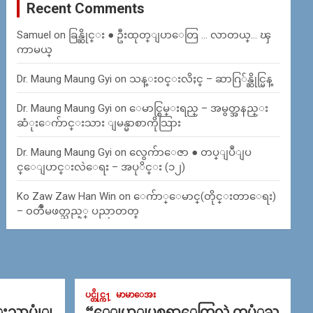
Recent Comments
Samuel
on
ခြန္ဆိုင္း ● ဦးထုတ္ျပာေတြ … လာတယ္… ၾ
ကာမယ္
Dr. Maung Maung Gyi
on
သန္း၀င္းလိႈင္ – ဆာဂြ်န္ဆိုင္မြန္
Dr. Maung Maung Gyi
on
ေမာင္စြမ္းရည္ – အမွတ္အနည္း
ဆံုးေက်ာင္းသား ျမန္မာစာကိုသြား
Dr. Maung Maung Gyi
on
လွေက်ာေဇာ ● တပ္ျပဳျပ
င္ေျပာင္းလဲေရး – အပုိင္း (၁၂)
Ko Zaw Zaw Han Win
on
ေက်ာ္ေမာင္(တိုင္းတာေရး)
– ၀တၳဳမဖတ္သည့္ ပညာတတ္
ပင္တိုင္က႑
မာမာေအး
္းသာပုုံျ
“ေျပာျပစရာေတြလဲ တပံုႀ