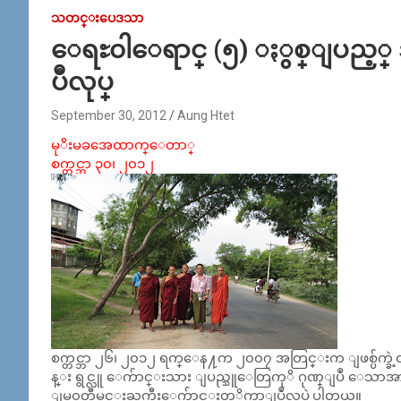
သတင္းပေဒသာ
ေရႊ၀ါေရာင္ (၅) ႏွစ္ျပည္
ပဳလုပ္
September 30, 2012
Aung Htet
မုိးမခအေထာက္ေတာ္
စက္တင္ဘာ ၃၀၊ ၂၀၁၂
စက္တင္ဘာ ၂၆၊ ၂၀၁၂ ရက္ေန႔က ၂၀၀၇ အတြင္းက ျဖစ္ပ်က္ခဲ
န္း ရွင္လူ ေက်ာင္းသား ျပည္သူေတြကုိ ဂုဏ္ျပဳ ေသာ
ျမ၀တီမင္းႀကီးေက်ာင္းတုိက္မွာျပဳလုပ္ခဲ့ပါတယ္။