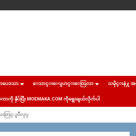
စာပေဒသာ
ေသာင္းေျပာင္းေထြလာ
သမိုင္းနဲ႔ အ
ကာကို နှိပ်ပြီး MOEMAKA.COM ကိုရွေးချယ်လိုက်ပါ
းတြင္ျပဳလုပ္