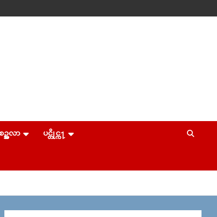
စဥ္အလာ
ပင္တိုင္က႑