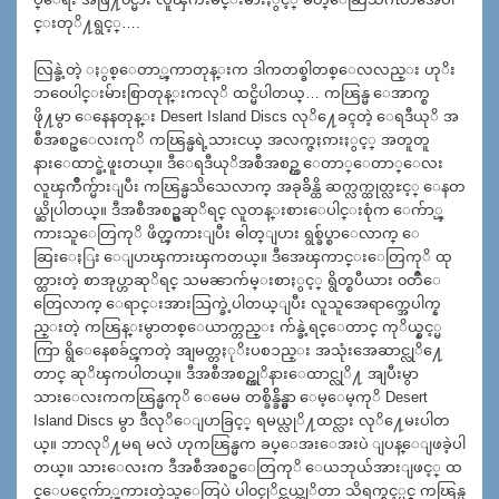
င္းတုိ႔ရွင့္….
လြန္ခဲ့တဲ့ ႏွစ္ေတာ္ၾကာတုန္းက ဒါကတစ္ခါတစ္ေလလည္း ဟုိး
ဘ၀ေပါင္းမ
်ားစြာတုန္းကလုိ ထင္မိပါတယ္… ကၽြန္မ ေအာက္စ
ဖို႔မွာ ေနေနတုန္း Desert Island Discs လုိ႔ေခၚတဲ့ ေရဒီယုိ အ
စီအစဥ္ေလးကုိ ကၽြန္မရဲ့သားငယ္ အလက္ဇႏၵားႏွင့္ အတူတူ
နားေထာင္ခဲ့ဖူးတယ္။ ဒီေရဒီယုိအစီအစဥ္က ေတာ္ေတာ္ေလး
လူၾကိဳက္မ်ားျပီး ကၽြန္မသိသေလာက္ အခုခ်ိန္ထိ ဆက္လက္ထုတ္လႊင့္ ေနတ
ယ္ဆိုပါတယ္။ ဒီအစီအစဥ္မွဆုိရင္ လူတန္းစားေပါင္းစုံက ေက်ာ္ၾ
ကားသူေတြကုိ ဖိတ္ၾကားျပီး ဓါတ္ျပား ရွစ္ခ်ပ္စာေလာက္ ေ
ဆြးေႏြး ေျပာၾကားၾကတယ္။ ဒီအေၾကာင္းေတြကုိ ထု
တ္ထားတဲ့ စာအုပ္ဟာဆုိရင္ သမၼာက်မ္းစာႏွင့္ ရွိတ္စပီယား ၀တၳဳေ
တြေလာက္ ေရာင္းအားသြက္ခဲ့ပါတယ္ျပီး လူသူအေရာက္အေပါက္န
ည္းတဲ့ ကၽြန္းမွာတစ္ေယာက္တည္း က်န္ခဲ့ရင္ေတာင္ ကုိယ္နွင့္မ
ကြာ ရွိေနေစခ်င္ၾကတဲ့ အျမတ္တႏုိးပစၥည္း အသုံးအေဆာင္လုိ႔ေ
တာင္ ဆုိၾကပါတယ္။ ဒီအစီအစဥ္ကုိနားေထာင္လုိ႔ အျပီးမွာ
သားေလးကကၽြန္မကုိ ေမေမ တစ္ခ်ိန္ခ်ိန္မွာ ေမ့ေမ့ကုိ Desert
Island Discs မွာ ဒီလုိေျပာခြင့္ ရမယ္လုိ႔ထင္လား လုိ႔ေမးပါတ
ယ္။ ဘာလုိ႔မရ မလဲ ဟုကၽြန္မက ခပ္ေအးေအးပဲ ျပန္ေျဖခဲ့ပါ
တယ္။ သားေလးက ဒီအစီအစဥ္ေတြကုိ ေယဘုယ်အားျဖင့္ ထ
င္ေပၚေက်ာ္ၾကားတဲ့သူေတြပဲ ပါ၀င္နုိင္တယ္ဆုိတာ သိရက္နွင့္ပင္ ကၽြန္မ