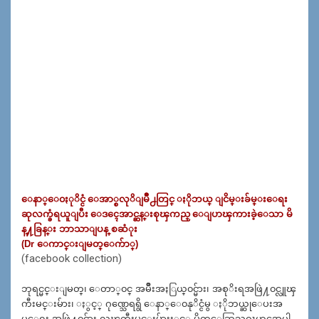
ေနာ္ေ၀ႏုိင္ငံ ေအာ္စလုိျမိဳ႕တြင္ ႏိုဘယ္ ျငိမ္းခ်မ္းေရး
ဆုလက္ခံရယူျပီး ေဒၚေအာင္ဆန္းစုၾကည္ ေျပာၾကားခဲ့ေသာ မိ
န္႔ခြန္း ဘာသာျပန္ စဆံုး
(Dr ေကာင္းျမတ္ေက်ာ္)
(facebook collection)
ဘုရင္မင္းျမတ္၊ ေတာ္၀င္ အမ်ိဳးအႏြယ္၀င္မ်ား၊ အစုိးရအဖြဲ႔၀င္လူၾ
ကီးမင္းမ်ား၊ ႏွင့္ ဂုဏ္သေရရွိ ေနာ္ေ၀နုိင္ငံမွ ႏိုဘယ္ဆုေပးအ
ပ္ေရး အဖြဲ႔၀င္မ်ား လူၾကီးမင္းမ်ားႏွင့္ မိတ္ေဆြသဂၤဟအေပါ