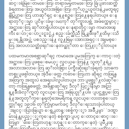
ဆင္းရဲမြဲေတမႈေတြ၊ တရားမမွ်တမႈေတြ၊ ခြဲျခားဆက္ဆံ
ခံရတာေတြ၊ အယူ၀ါဒအစြဲေတြ၊ ကုိယ့္အယူ၀ါဒနဲ႕မတူရင္
နွိပ္ကြပ္တာေတြ ဟာဆုိရင္ ေန႔စဥ္ေတြ႔ေနရပါတယ္။ ေန
ရာတုိင္းမွာ ျငိမ္းခ်မ္းမႈကုိ တုိက္စားပစ္တဲ့ အဖ်က္အေမွာင့္
အင္အားေတြ ဆုိတာရွိပါတယ္။ ေနရာတိုင္းမွာ ကမာၻၾ
ကီး ေပ်ာ္ေပ်ာ္ရႊင္ရႊင္နဲ႕ စည္းခ်က္ညီညီ ဖြံ႕ျဖိဳးဖုိ႔ထိမ္းသိ
မ္းရန္လိုအ
ပ္တဲ့ ပစၥည္းနဲ႔ လူ႔စြမ္းအားအရင္း အျမစ္ေ
တြ အလဟသတ္ဆုံးရႈံးေနတယ္ဆုိတာ ေတြ႔ႏုိင္ပါတယ္။
ပထမကမာၻစစ္ဟာဆုိရင္ ကမာၻေျမအတြက္ ေကာင္းတဲ့
အင္အားေတြျဖစ္ေစမယ့္ လူငယ္ေတြနဲ႔ သူတုိ႔ရဲ႕
အလားအလာေတြ ဆုိး၀ါးစြား ပ်က္စီးဆုံးရႈံးခဲ့ရတဲ့ သာဓက
တစ္ခုျဖစ္ပါတယ္။ အဲ့ဒီေခတ္က ကဗ်ာေတြဟာ ဆိုရင္ ကၽြန္မ
အတြက္ အထူးပဲ အေရးပါလွပါတယ္။ ဘာျဖစ္လုိ႔လဲဆုိေ
တာ့ ကၽြန္မစဖတ္တဲ့ အခ်ိန္ဟာဆုိရင္ ဒီလုိ ပြင့္ခါနီးမွာ အညြ
န္႔ခ်ိဳးခံလုိက္ရတဲ့ လူငယ္ေတြ အရြယ္မုိ႔ပါ။ ျပင္သစ္တပ္ေတြ
နဲ႔အတူတုိက္ေနရတဲ့
အေမရိကန္ လူငယ္ေလးတစ္ေယာ
က္ဆုိရင္ ၁၉၁၆ တုိက္ပြဲမွာမက်ခင္ ဒီလုိေရးသားခဲ့ပါတယ္
`အျငင္းပြားဖြယ္ရာ ေရွ႕တန္းစစ္မ်က္ႏွာ အခ်ိဳ႕မွာ´ `ဒဏ္ရာ
မ်ားနဲ႔ျပည့္ႏွက္ေနတဲ့ စစ္မ်က္နွာျပင္ ေတာင္ေစာင္းေ
တြမွာ´ `မီးေတြတဟုန္းဟုန္း ေတာက္ေနတဲ့ ျမိဳ႕ၾ
ကီးေတြဆီမွာ´။ လူငယ္ေတြႏွင့္ ခ်စ္ျခင္းေမတၱာႏွင့္