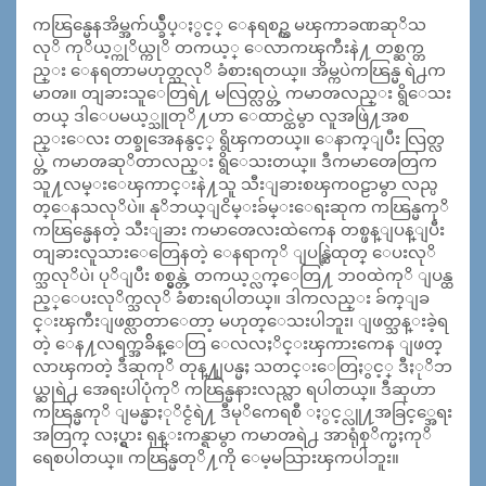
ကၽြန္မေနအိမ္အက်ယ္ခ်ဳပ္ႏွင့္ ေနရစဥ္က မၾကာခဏဆုိသ
လုိ ကုိယ့္ကုိယ္ကုိ တကယ့္ ေလာကၾကီးနဲ႔ တစ္ဆက္တ
ည္း ေနရတာမဟုတ္သလုိ ခံစားရတယ္။ အိမ္ကပဲကၽြန္မ ရဲ႕က
မာၻ။ တျခားသူေတြရဲ႔ မလြတ္လပ္တဲ့ ကမာၻလည္း ရွိေသး
တယ္ ဒါေပမယ့္သူတုိ႔ဟာ ေထာင္ထဲမွာ လူအဖြဲ႔အစ
ည္းေလး တစ္ခုအေနနွင့္ ရွိၾကတယ္။ ေနာက္ျပီး လြတ္လ
ပ္တဲ့ ကမာၻဆုိတာလည္း ရွိေသးတယ္။ ဒီကမာၻေတြက
သူ႔လမ္းေၾကာင္းနဲ႔သူ သီးျခားစၾက၀ဠာမွာ လည္ပ
တ္ေနသလုိပဲ။ နုိဘယ္ျငိမ္းခ်မ္းေရးဆုက ကၽြန္မကုိ
ကၽြန္မေနတဲ့ သီးျခား ကမာၻေလးထဲကေန တစ္ဖန္ျပန္ျပီး
တျခားလူသားေတြေနတဲ့ ေနရာကုိ ျပန္ဆြဲထုတ္ ေပးလုိ
က္သလုိပဲ၊ ပုိျပီး စစ္မွန္တဲ့ တကယ့္လက္ေတြ႔ ဘ၀ထဲကုိ ျပန္ထ
ည့္ေပးလုိက္သလုိ ခံစားရပါတယ္။ ဒါကလည္း ခ်က္ျခ
င္းၾကီးျဖစ္လာတာေတာ့ မဟုတ္ေသးပါဘူး၊ ျဖတ္သန္းခဲ့ရ
တဲ့ ေန႔လရက္အခ်ိန္ေတြ ေလလႈိင္းၾကားကေန ျဖတ္
လာၾကတဲ့ ဒီဆုကုိ တုန္႔ျပန္မႈ သတင္းေတြႏွင့္ ဒီႏုိဘ
ယ္ဆုရဲ႕ အေရးပါပုံကုိ ကၽြန္မနားလည္လာ ရပါတယ္။ ဒီဆုဟာ
ကၽြန္မကုိ ျမန္မာႏုိင္ငံရဲ႔ ဒီမုိကေရစီ ႏွင့္လူ႔အခြင့္အေရး
အတြက္ လႈပ္ရွား ရုန္းကန္ရာမွာ ကမာၻရဲ႕ အာရုံစုိက္မႈကုိ
ရေစပါတယ္။ ကၽြန္မတုိ႔ကို ေမ့မသြားၾကပါဘူး။