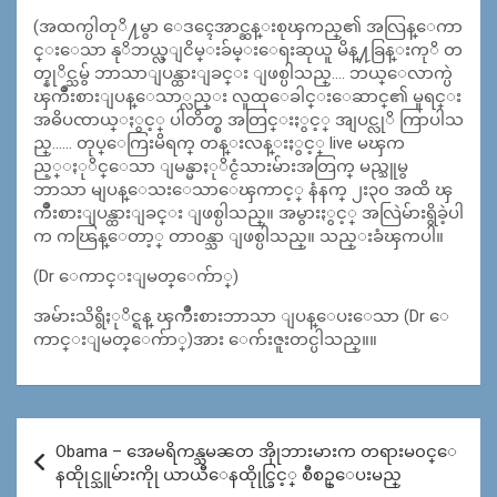
(အထက္ပါတုိ႔မွာ ေဒၚေအာင္ဆန္းစုၾကည္၏ အလြန္ေကာ
င္းေသာ နုိဘယ္လ္ျငိမ္းခ်မ္းေရးဆုယူ မိန္႔ခြန္းကုိ တ
တ္နုိင္သမွ် ဘာသာျပန္ထားျခင္း ျဖစ္ပါသည္…. ဘယ္ေလာက္ပဲ
ၾကိဳးစားျပန္ေသာ္လည္း လူထုေခါင္းေဆာင္၏ မူရင္း
အဓိပၸာယ္ႏွင့္ ပါတိတ္စ အတြင္းႏွင့္ အျပင္လုိ ကြာပါသ
ည္…… တုပ္ေကြးမိရက္ တန္းလန္းႏွင့္ live မၾက
ည့္ႏုိင္ေသာ ျမန္မာႏုိင္ငံသားမ်ားအတြက္ မည္သူမွ
ဘာသာ မျပန္ေသးေသာေၾကာင့္ နံနက္ ၂း၃၀ အထိ ၾ
ကိဳးစားျပန္ထားျခင္း ျဖစ္ပါသည္။ အမွားႏွင့္ အလြဲမ်ားရွိခဲ့ပါ
က ကၽြန္ေတာ့္ တာ၀န္သာ ျဖစ္ပါသည္။ သည္းခံၾကပါ။
(Dr ေကာင္းျမတ္ေက်ာ္)
အမ်ားသိရွိႏုိင္ရန္ ၾကိဳးစားဘာသာ ျပန္ေပးေသာ (Dr ေ
ကာင္းျမတ္ေက်ာ္)အား ေက်းဇူးတင္ပါသည္။။
Post
Obama – အေမရိကန္သမၼတ အိုုဘားမားက တရားမ၀င္ေ
navigation
နထိုုင္သူမ်ားကိုု ယာယီေနထိုုင္ခြင့္ စီစဥ္ေပးမည္