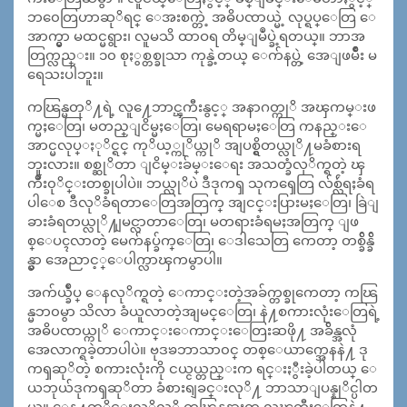
ဘ၀ေတြဟာဆုိရင္ ေအးစက္တဲ့ အဓိပၸာယ္မဲ့ လုပ္ရပ္ေတြ ေ
အာက္မွာ မထင္မရွား၊ လူမသိ ထာဝရ တိမ္ျမဳပ္ခဲ့ရတယ္။ ဘာအ
တြက္လည္း။ ၁၀ စုႏွစ္တစ္ခုသာ ကုန္ခဲ့တယ္ ေက်နပ္တဲ့ အေျဖမ်ိဳး မ
ရေသးပါဘူး။
ကၽြန္မတုိ႔ရဲ့ လူ႔ေဘာင္ၾကီးနွင့္ အနာဂတ္ကုိ အၾကမ္းဖ
က္မႈေတြ၊ မတည္ျငိမ္မႈေတြ၊ မေရရာမႈေတြ ကနည္းေ
အာင္မလုပ္ႏုိင္ရင္ ကုိယ့္ကုိယ္ကုိ အျပစ္ရွိတယ္လုိ႔မခံစားရ
ဘူးလား။ စစ္ဆုိတာ ျငိမ္းခ်မ္းေရး အသတ္ခံလုိက္ရတဲ့ ၾ
ကိဳး၀ုိင္းတစ္ခုပါပဲ။ ဘယ္လုိပဲ ဒီဒုကၡ သုကၡေတြ လ်စ္လ်ဴရႈခံရ
ပါေစ ဒီလုိခံရတာေတြအတြက္ အျငင္းပြားမႈေတြ၊ ခြဲျ
ခားခံရတယ္လုိ႔ျမင္လာတာေတြ၊ မတရားခံရမႈအတြက္ ျဖ
စ္ေပၚလာတဲ့ မေက်နပ္ခ်က္ေတြ၊ ေဒါသေတြ ကေတာ့ တစ္ခ်ိန္ခ်ိ
န္မွာ အေညာင့္ေပါက္လာၾကမွာပါ။
အက်ယ္ခ်ဳပ္ ေနလုိက္ရတဲ့ ေကာင္းတဲ့အခ်က္တစ္ခုကေတာ့ ကၽြ
န္မဘ၀မွာ သိလာ ခံယူလာတဲ့အျမင္ေတြ၊ နဲ႔စကားလုံးေတြရဲ့
အဓိပၸာယ္ကုိ ေကာင္းေကာင္းေတြးဆဖို႔ အခ်ိန္အလုံ
အေလာက္ရခဲ့တာပါပဲ။ ဗုဒၶဘာသာ၀င္ တစ္ေယာက္အေနနဲ႔ ဒု
ကၡဆုိတဲ့ စကားလုံးကို ငယ္ငယ္တည္းက ရင္းႏွီးခဲ့ပါတယ္ ေ
ယဘုယ်ဒုကၡဆုိတာ ခံစားရျခင္းလုိ႔ ဘာသာျပန္နုိင္ပါတ
ယ္။ ေန႔တုိင္းလုိလုိ ကၽြန္မနားက လူၾကီးေတြနဲ႔