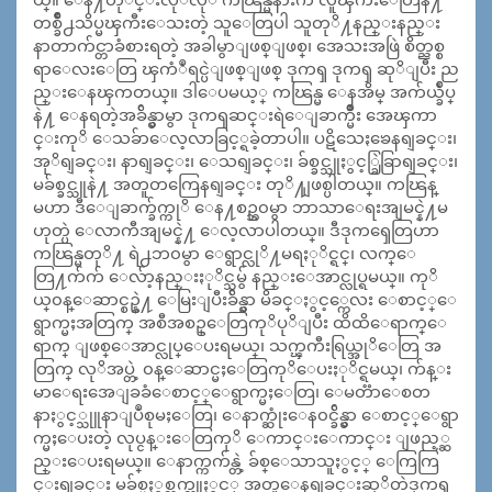
တစ္ခ်ိဳ႕သိပ္မၾကီးေသးတဲ့ သူေတြပါ သူတုိ႔နည္းနည္း
နာတာက်င္တာခံစားရတဲ့ အခါမွာျဖစ္ျဖစ္၊ အေသးအဖြဲ စိတ္ညစ္စ
ရာေလးေတြ ၾကံဳရင္ပဲျဖစ္ျဖစ္ ဒုကၡ ဒုကၡ ဆုိျပီး ည
ည္းေနၾကတယ္။ ဒါေပမယ့္ ကၽြန္မ ေနအိမ္ အက်ယ္ခ်ဳပ္
နဲ႔ ေနရတဲ့အခ်ိန္မွာမွာ ဒုကၡဆင္းရဲေျခာက္မ်ိဳး အေၾကာ
င္းကုိ ေသခ်ာေလ့လာခြင့္ရခဲ့တာပါ။ ပဋိသေႏၶေနရျခင္း၊
အုိရျခင္း၊ နာရျခင္း၊ ေသရျခင္း၊ ခ်စ္ခင္သူႏွင့္ခြဲခြာရျခင္း၊
မခ်စ္ခင္သူနဲ႔ အတူတကြေနရျခင္း တုိ႔ျဖစ္ပါတယ္။ ကၽြန္
မဟာ ဒီေျခာက္ခ်က္ကုိ ေန႔စဥ္ဘ၀မွာ ဘာသာေရးအျမင္နဲ႔မ
ဟုတ္ပဲ ေလာကီအျမင္နဲ႔ ေလ့လာပါတယ္။ ဒီဒုကၡေတြဟာ
ကၽြန္မတုိ႔ ရဲ႕ဘ၀မွာ ေရွာင္လုိ႔မရႏုိင္ရင္၊ လက္ေ
တြ႔က်က် ေလ်ာ့နည္းႏုိင္သမွ် နည္းေအာင္လုပ္ရမယ္။ ကုိ
ယ္၀န္ေဆာင္စဥ္နဲ႔ ေမြးျပီးခ်ိန္မွာ မိခင္ႏွင့္ကေလး ေစာင့္ေ
ရွာက္မႈအတြက္ အစီအစဥ္ေတြကုိပုိျပီး ထိထိေရာက္ေ
ရာက္ ျဖစ္ေအာင္လုပ္ေပးရမယ္၊ သက္ၾကီးရြယ္အုိေတြ အ
တြက္ လုိအပ္တဲ့ ၀န္ေဆာင္မႈေတြကုိေပးႏုိင္ရမယ္၊ က်န္း
မာေရးအေျခခံေစာင့္ေရွာက္မႈ
ေတြ၊ ေမတၱာေစတ
နာႏွင့္သုူနာျပဳစုမႈေတြ
၊ ေနာက္ဆုံးေန၀င္ခ်ိန္မွာ ေစာင့္ေရွာ
က္မႈေပးတဲ့ လုပ္ငန္းေတြကုိ ေကာင္းေကာင္း ျဖည့္ဆ
ည္းေပးရမယ္။ ေနာက္ကက်န္တဲ့ ခ်စ္ေသာသူႏွင့္ ေကြကြ
င္းရျခင္း မခ်စ္မႏွစ္သက္သူႏွင့္ အတူေနရျခင္းဆုိတဲ့ဒုကၡ