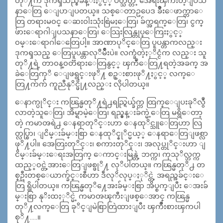
တုိ႔က ဒုကၡသည္စခန္းႏွင့္ ပတ္သတ္တဲ့ အေရးၾကီးတဲ့ျပသ
နာေတြ ေျပာျပတယ္။ သစ္ေတာဥပေဒ ခ်ိဳးေဖာက္တာေ
တြ တရားမ၀င္ ေဆး၀ါးသုံးစြဲမႈေတြ၊ ခ်က္အရက္ေတြ၊ ငွက္
ဖ်ားေရာဂါျပသနာေတြ၊ ေသြးလြန္တုပ္ေကြးႏွင့္
၀မ္းေရာဂါေတြေပါ့။ အာဏာပုိင္ေတြ ပူပန္တာကလည္း
ဒုကၡသည္ ေတြပူပန္တာလုိိမ်ိဳးပဲ။ လက္ခံတဲ့ႏုိင္ငံက လည္း သူ
တုိ႔ရဲ့ တာ၀န္၀တၱရားေတြနွင့္ ၾကဳံေတြ႔ရတဲ့အခက္ အ
ခဲေတြကုိ ေျဖရွင္းဖုိ႔ စဥ္းစားဖုိ႔ႏွင့္ လက္ေ
တြ႔က်က် ကူညီနုိင္ဖို႔လည္း လိုပါတယ္။
ေနာက္ပုိင္း ကၽြန္မတုိ႔ရဲ႕ရည္ရြယ္ခ်က္က ထြက္ေျပးခုိလွဳံ
လာတဲ့သူေတြ၊ အိမ္ရာမဲ့ေတြ၊ ရည္မွန္းခ်က္မဲ့ေတြ မရွိေတာ့
တဲ့ ကမာၻရဲ႕ ေနရာတုိင္းဟာ ေနထုိင္သူေတြဟာ လြ
တ္လပ္စြာ၊ ျငိမ္းခ်မ္းစြာ ေနထုိင္နုိင္မယ့္ ေနရာေတြျဖစ္လာ
ဖုိ႔ပါ။ အေတြးတုိင္း၊ စကားတုိင္း၊ အလုပ္တုိင္းဟာ ျ
ငိမ္းခ်မ္းေရးအတြက္ ေကာင္းမြန္တဲ့ ဘက္က၊ ကုသုိလ္ဘက္က
ထည့္၀င္တဲ့အားေတြျဖစ္ဖုိ႔ လုိပါတယ္။ ကၽြန္မတုိ႕ တ
စ္ဦးတစ္ေယာက္ခ်င္းစီဟာ ဒီလုိလုပ္ႏုိင္တဲ့ အရည္အခ်င္းေ
တြ ရွိပါတယ္။ ကၽြန္မတုိ႔ေအးခ်မ္းစြာ အိပ္စက္ျပီး ေအးခ်
မ္းစြာ နုိးထႏုိင္မဲ့ ကမာၻၾကီးျဖစ္ေအာင္ ကၽြန္မ
တုိ႔လက္ေတြ ခုိင္ျမဲစြာတြဲထားျပီး ၾကိဳးစားၾကပါ
စုိ႔…..။