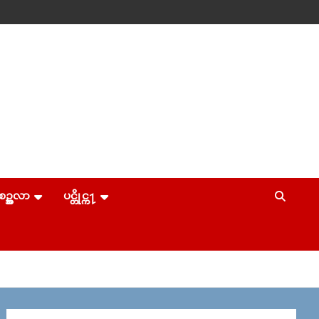
စဥ္အလာ
ပင္တိုင္က႑