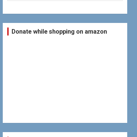
Donate while shopping on amazon