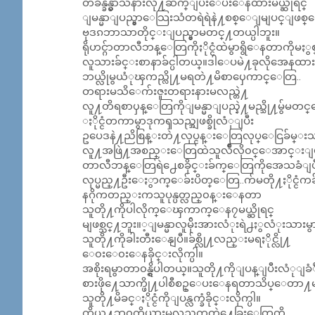
တခ်ိန္ခ်ိန္မွာသနားလို႔ဆက္ျပီးေပးေနထားမယ္ဆိုရင္
ျမန္မာျပည္မွာေသြးသံတရဲရဲနဲ႔စစ္ေျမျပင္ျဖစ
ဗုဒၵဘာသာတိုင္းျပည္မွာမတင္႔တယ္ပါဘူး။
ရိုဟင္ဂ်ာတာလီဘန္ေတြကိုႏိုင္ငံထဲမွာရွိေနတာကိုမႏွစ
လူသားခ်င္းစာနာခ်င္ပါတယ္။ဒါေပမဲ႔ခုလိုအေနထား
ဘယ္လိုမွယံုၾကည္လို႔မရတဲ႔မိစာၦေကာင္ေတြ..
တရားမသိေက်းဇူးတရားနားမလည္တဲ႔
လူ႔တိရစာၦန္ေတြကိုျမန္မာျပည္နဲ႔မည္သို႔မ်ွမတင္
ႏိုင္ငံတကာမွာဒုကၡသည္အျဖစ္ခိုလံုျပီး
ဥပေဒနဲ႔ညိစြန္းတဲ႔လုပ္ငန္းေတြလုပ္ေငြခ်မ္းသ
လူ႔အဖြဲ႔အစည္းေတြထဲသူလ်ိဳလို၀င္ေအာင္းျပ
တာလီဘန္ေတြရဲ႕ေစခိုင္းခ်က္ေတြကိုအေသခံျပ
လုပ္မည္႔ဦးေႏွာက္ေခ်းပိတ္ေတြ..က်မတို႔ႏိုင္
နဂိုကတည္းကသူပုန္ပတ္လည္၀န္းေနတာ
သူတို႔ကိုပါလိုက္ေၾကာက္ေန၇မယ္ဆိုရင္
မျဖစ္သင္႔ဘူး။့ျမန္မာလူမ်ိုးအားလံုးရဲ႕ႏွလံုးသားမွ
သူတို႔ကိုခါးတီးေနျပီ။ခ်စ္လို႔လည္းမရႏိုင္လို႔
ေ၀းေ၀းေနခိုင္းလိုက္ပါ။
အစိုးရမွာတာ၀န္ရွိပါတယ္။သူတို႔ကိုျပန္ျပီးလံု
စားဖို႔ေသာက္ဖို႔ပါစီစဥ္ေပးေနရတာသိပ္ေတာ႔မမိ
သူတို႔မိခင္ႏိုင္ငံကိုျပန္လက္ခံခိုင္းလိုက္ပါ။
ကိုယ္႔ဘ၀ကိုယ္နားမလည္ၾကတဲ႔ေခြးေတြကို