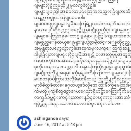
ျမန္မာႏိုင္ငံကမည္သို႔မွလက္မခံႏိုင္ပါ။
ျမန္မာျပည္ဖြါးအစၥလာမ္ေတြကလည္းခြဲျခားသိျမင
ဆန္႔က်င္မွုေတြျပေပးပါ။
မျပေပးရင္ျမန္မာလူမ်ိုးေတြရဲ႕အသဲကၾကီးသေလ
နာလာျပီဆိုရင္လည္းမည္သို႔မွပင္ကိုယ္အတိုင္းျပန္မျ
ျမန္မာေတြအခုေတာင္ျမန္မာျပည္ဖြါးကျပားအစ
ျဖစ္တည္ေနတယ္။ျမန္မာျပည္မွာမွီတင္းေနထိုင္မည္
အမွန္တရားဖက္ကေလ်ွာက္ပါ။အၾကမ္းဖက္ေတြကိုဆန္႔က
ဒါမွခြဲျခားျမင္ႏိုင္ျပီးအရင္လိုေအးတူပူမ်ွအ
က်မကလူသားအားလံုးကိုတစုတည္းလို႔အျမဲျမ
ခုလိုအၾကမ္းဖက္တာလီဘန္ေတြကိုျမန္မာျပည္မွာမ်က
ျမင္လိုက္ရလို႔အရမ္းကိုမုန္းတီးသြားတာျမန္မာျပ
ေစတနာပ်က္သြားသလိုခံစားမိတယ္။သူတို႔ကိုလည္းမ
မသိစိတ္ကခံစားေန၇တယ္။ဒီလိုအေတြးမ်ိဳးကိုမေတြးခ်င္
က်မတို႔ကိုစိတ္ဒဏ္ရာေပးေသာရိုဟင္ဂ်ာေတြကိုက်မတိ
လက္မခံခပ္ကင္းကင္းသာေနခ်င္ေၾကာင္းအားလံ
ရခိုင္တိုင္းရင္းသားမ်ားေအးခ်မ္းၾကပါေစ…
ashinganda
says:
June 16, 2012 at 5:48 pm