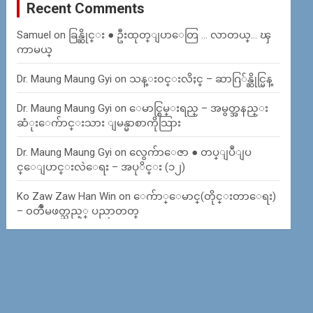
Recent Comments
Samuel
on
ခြန္ဆိုင္း ● ဦးထုတ္ျပာေတြ … လာတယ္… ၾ
ကာမယ္
Dr. Maung Maung Gyi
on
သန္း၀င္းလိႈင္ – ဆာဂြ်န္ဆိုင္မြန္
Dr. Maung Maung Gyi
on
ေမာင္စြမ္းရည္ – အမွတ္အနည္း
ဆံုးေက်ာင္းသား ျမန္မာစာကိုသြား
Dr. Maung Maung Gyi
on
လွေက်ာေဇာ ● တပ္ျပဳျပ
င္ေျပာင္းလဲေရး – အပုိင္း (၁၂)
Ko Zaw Zaw Han Win
on
ေက်ာ္ေမာင္(တိုင္းတာေရး)
– ၀တၳဳမဖတ္သည့္ ပညာတတ္