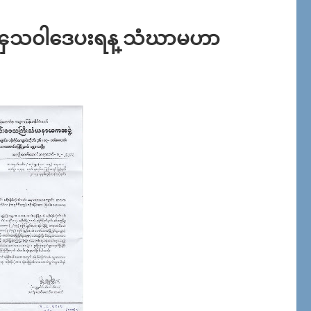
ံးမၾသ၀ါဒေပးရန္ သံဃာမဟာ