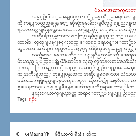
မိုးမခအေထာက္ေတာ္
အရွင္ဦး၀ီရသူအေနျဖင့္ လက္ရွိျမန္မာႏိုင္ငံ့အေ
ကို ကန္႔သတ္သည့္အေနျဖင့္ ဆိုဆုံးမမႈမ်ား ျပဳလုပ္ပါရန္
ရာေတာ္က ျမိဳ႔နယ္သံယနာယကအဖြဲ႔သို႔ စာျဖင့္ ေပးပို႔လ
အဆိုပါညႊန္ၾကားလႊာတြင္ ရခိုင္ျပည္နယ္အတြင္း 
ထားမ်ား ထုတ္ျပန္ျခင္းသည္ ေထရ၀ါဒရဟန္းေတာ္မ်ားအေ
ဟူေသာ အဖြဲ႔၏ စည္းမ်ဥ္းႏွင့္ ထိခိုက္ေနသည္ဟု ဖြင့္ဆ
လက္ရွိအေျခအေန တိုင္းျပည္မျငိမ္သက္မႈမ်ားကို အ
မ်ားသည္ ျပည္တြင္းရွိ မီဒီယာမ်ား၊ လူထု လူတန္းစားအသီးသီး
င္းၾကပ္စြာ ကန္႔သတ္လိုသည့္ အဆင့္သို႔ ဦးတည္လာေနေၾက
က အက်ဳိးရွိသည့္ တုန္႔ျပန္မႈထက္ အဆိုးျမင္ေသာ၊ သံသ
မႈမ်ားသာ ရရွိမည္ျဖစ္ေၾကာင္း၊ ထိုအခ်က္ကို အစုိးရ
စ္ေၾကာင္း ရန္ကုန္ျမိဳ႔ေန ေက်ာင္းထိုင္ဆရာေတာ္တပါးက မို
နယူးေယာက္ျပည္နယ္က ဆရာေတာ္တပါးျဖစ္သူ ဦးပည
Tags:
ရခိုင္
Post
ၾMaung Yit – မီဒီယာကို မီးနဲ႔ တိုက္