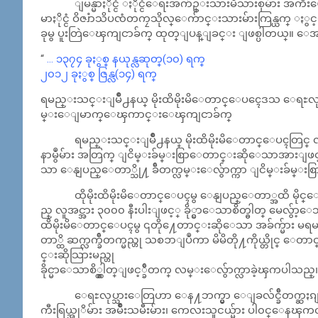
ျမန္မာႏိုင္ငံ ႏိုင္ငံေရးအက်ဥ္းသားမိသားစုမ်ား အက်ိဳးေ
မာႏိုင္ငံ ဝိဇၨာသိပၸံတကၠသိုလ္ေက်ာင္းသားမ်ားကြန္ယက္ ႏွင
ခုမွ ပူးတြဲေၾကျငာခ်က္ ထုတ္ျပန္ျခင္း ျဖစ္ပါတယ္။ ေအာ
“
… ၁၃၇၄ ခုႏွစ္ နယုန္လဆုတ္(၁၀) ရက္
၂၀၁၂ ခုႏွစ္ ဇြန္လ(၁၄) ရက္
ရမည္းသင္းျမိဳ႕နယ္ မိုးထိမိုးမိေတာင္ေပၚေဒသ ေရႊလုပ
မ္းေျမာက္ေၾကာင္းေၾကျငာခ်က္
ရမည္းသင္းျမိဳ႕နယ္ မိုးထိမိုးမိေတာင္ေပၚတြင္
နာမွဳမ်ား အတြက္
ျငိမ္းခ်မ္းစြာေတာင္းဆိုေသာအားျဖင့
သာ ေနျပည္ေတာ္သို႔ ခ်ီတက္လမ္းေလွ်ာက္ကာ
ျငိမ္းခ်မ္း
ထိုမိုးထိမိုးမိေတာင္ေပၚမွ ေနျပည္ေတာ္အထိ မိုင္ေပါင
ည္ လူအင္အား ၃၀၀၀ နီးပါးျဖင့္
ခို္င္မာေသာစိတ္ဓါတ္ မေလွ်ာ့
ထိမိုးမိေတာင္ေပၚမွ ၎တို႔ေတာင္းဆိုေသာ
အခ်က္မ်ား 
တာ္ထိ
ဆက္လက္ခ်ီတက္မည္ဟု သစၥာျပဳကာ မိမိတို႔ကိုယ္တိုင္ ေတ
င္းဆိုသြားမည္ဟု
ခိုင္မာေသာစိ္တ္ဓါတ္ျဖင့္ခ်ီတက္ လမ္းေလွ်ာက္လာခဲ့ၾကပါသည္
ေရႊလုပ္သားေတြဟာ ေန႔ဘက္မွာ ေျခလ်င္ခ်ီတက္ဆႏၵ
ကီးရြယ္အုိမ်ား အမ်ိဳးသမီးမ်ား၊ ကေလးသူငယ္မ်ား
ပါ၀င္ေနၾကတာ 