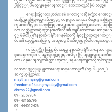
တူခဲ့ပါသည္။ အကယ္၍ တစ္ႏွစ္အတြင္း လုပ္သားမ်ား၏
လုပ္အာ
ပ္ကိုင္ခြင့္ျပဳမည္ျဖစ္ေၾကာင္း သေဘာတူညီခဲ့ပါသည္။
ေရႊတြင္းလုပ္သားမ်ား၏ ေတာင္းဆိုခ်က္မ်ား ေအာ
ဆာင္ကြန္ယက္အဖြဲ႔စည္းမ်ားႏွင့္
တစ္ျခားေသာ မိတ္ဖက္ အဖြဲ
ကုမၸဏီႏွင့္ ေရႊတြင္းလုပ္သားမ်ား ျဖစ္ပ်က္ခဲ့ေသာျပႆနာတ
သာ
သက္ဆိုင္ရာအစိုးရ႒ာနအသီးသီး၏ အျပဳသေဘာေဆာင္ေသာ 
င့္ မိမိတို႔၏နစ္နာဆံုးရွံဳးေနမွဳမ်ားကို
ရဲဝင့္စြာထုတ္ေဖာ္
မ်ား၏ လုပ္ရပ္မ်ားအတြက္ အထူးပင္ ခ်ီးက်ဳးဂုဏ္ယူမိပါေၾကာင္း
ကၽြႏု္ပ္တို႔ကြန္ယက္မ်ားသည္ နစ္နာဆံုးရွံဳးေနေသာ 
စ္ေၾကာင္း
ျမန္မာျပည္တစ္ဝွမ္းလံုး ရွိျပည္သူလူထုႀ
ကာ ယခုေၾကျငာခ်က္အား ထုတ္ျပန္ ေၾကျငာလိုက္ပါသည္။
သတင္းႏွင့္ျပန္ၾကားေရးဆပ္ေကာ္မတီ
(၁၄-၆-၂၀၁၂)
ဆက္သြယ္ရန္လိပ္စာမ်ား
maythanmying@gmail.com
freedom.of.kaungmyatlay@gmail.com
dhrmp.22@gmail.com
09– 2059904
09- 43155796
09- 444012426
…”