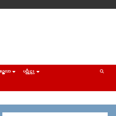
စဥ္အလာ
ပင္တိုင္က႑