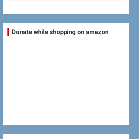
Donate while shopping on amazon