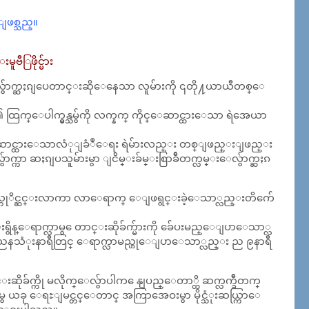
ျဖစ္သည္။
ူဗီြဖိုင္မ်ား
ေလွ်ာက္ဆႏၵျပေတာင္းဆိုေနေသာ
လူမ်ားကို ၎တို႔ယာယီတစ္ေ
ြက္ေပါက္မွန္သမွ်ကို
လက္နက္ ကိုင္ေဆာင္ထားေသာ ရဲအေယာ
င္ေဆာင္ထားေသာလံုျခံဳေရး
ရဲမ်ားလည္း တစ္ျဖည္းျဖည္း
်ာက္ကာ ဆႏၵျပသူမ်ားမွာ
ျငိမ္းခ်မ္းစြာခ်ီတက္လမ္းေလွ်ာက္ဆႏၵ
္တုိင္ဆင္းလာကာ
လာေရာက္ ေျဖရွင္းခဲ့ေသာ္လည္းတိက်ေ
းရွိန္ေရာက္လာမွ
ေတာင္းဆိုခ်က္မ်ားကို ခ်ေပးမည္ေျပာေသာ္လ
ာ ညေနသံုးနာရီတြင္
ေရာက္လာမည္ဟုေျပာေသာ္လည္း ည ၉နာရီ
္းဆိုခ်က္ကို မလိုက္ေလွ်ာပါက
ေနျပည္ေတာ္ထိ ဆက္လက္ခ်ီတက္
ာမွ ယခု ေရႊျမင္တင္ေတာင္ အကြာအေဝးမွာ
မိုင္သံုးဆယ္ကြာေ