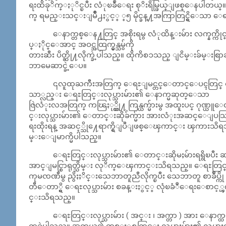
ရးထိခုိက္ႏုိင္ၿပီး လံုၿခဳံေရး
စုိးရိမ္ဖြယ္ျဖစ္ေနပါတယ
က္ ရမည္းသင္းျမိဳ႕ႏွင့္ ္၅
မိုင္ခန္႔အကြာတြင္ရွိေသာ ေရ
ေနာက္တစ္ေန႔တြင္ အစိုးရမွ လံုထိန္းမ်ား လက္နက္က
ပ္ႏိုင္ေအာင္ အဝင္အထြက္မွန္သမွ်ကို
တားဆီး ပိတ္ဆို႔လိုက္ခဲ့ပါသည္။ ထိုကိစၥသည္
ျငိမ္းခ်မ္
ဘာမေဆာင္ခဲ့ေပ။
၎လူထုႀကီးအတြက္ ေရႊျမင္တင္ေတာင္ေပၚတြင္ စ
သာ္လည္း ေရႊတြင္းလုပ္သားမ်ား၏ ေနာက္မဆုတ္ေသာ
ဇြဲလံုးလအတြက္ ကၽြႏု္ပ္တို႔ ကြန္ယက္မ်ားမွ အထူးပင္ ဂုဏ္ယူ
င္းလုပ္သားမ်ား၏
ေတာင္းဆိုခ်က္မ်ား အားလံုးအဆင္ေျပသြ
ရးထိုးရန္ အဆင့္သို႔ေရာက္ရွိျပီျဖစ္ေၾကာင္း
ၾကားသိရသည
မ္းေျမာက္မိပါသည္။
ေရႊတြင္းလုပ္သားမ်ား၏ ေတာင္းဆိုမႈမ်ားရရွိၿပီး
ဆ
အာင္ျမင္စြာရုတ္သိမ္း လုိက္ေၾကာင္းသိရသည္။ ေရႊတြင္
ကုမၸဏီမွ
ညွိႏႈိင္းသေဘာတူညီလိုက္ၿပီး သေဘာတူ စာခ်ဳပ္ကို 
တီေတာ္ရွိ
ေရႊလုပ္သားမ်ား စခန္းႏွင့္ လုံၿခံဳေရးေစ
င္းသိရသည္။
ေရႊတြင္းလုပ္သားမ်ား ( အင္း ၊ အက္တာ )
အား ေနာက္ထပ