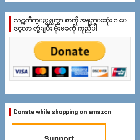
အ
လိုု
က္
သင္ၾကိဳက္ႏွစ္သက္ရာ စာကို အနည္းဆုံး ၁ ေ
ျ
ပ
ဒၚလာ လွဴျပီး မိုးမခကို ကူညီပါ
န္
ရွာ
ရန္
Donate while shopping on amazon