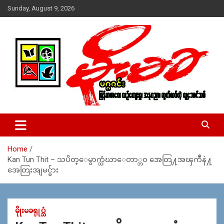
Skip
Sunday, August 9, 2026
to
content
USA – editors @ moemaka.net ((510) 854-6501)။ ရန္ကုန္ ဆက္သြ
MoeMaKa Burmese News &
ယ္ေရး – အမွတ္ ၂၅၄၊ ပထပ္၊ လမ္း ၄၀၊ ေက်ာက္တံတား၊ ရန္ကုန္။
Media
(ဖုုံး – ၀၉ ၂၅၂ ၂၄၉ ၀၉၄ ၊ ၀၉ ၄၂၁ ၇၄၃ ၇၅၃ ၊ ၀၉ ၅၀၄ ၁၀ ၅၈) ျ
ဖန္႔ခ်ိေရး – ဆိပ္ကမ္းသာစာေပ – အမွတ္ ၁၃ / ၃၈ လမ္း။ ပလာ
Home
ဇာေစ်းသစ္ ။ ၀၉ ၇၈၆၈၃၇ ၃၀၅ / ၀၉ ၉၆၃၆၉၉၈၃၄
Kan Tun Thit – သပိတ္ေမွာက္သံဃာေတာ္ဘ၀ အေတြ႔အၾကဳံနဲ႔
အေတြးအျမင္မ်ား
မိုုးမခရုုပ္သံ