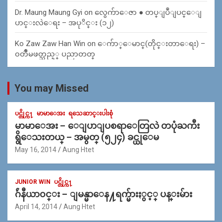
Dr. Maung Maung Gyi
on
လွေက်ာေဇာ ● တပ္ျပဳျပင္ေျ
ပာင္းလဲေရး – အပုိင္း (၁၂)
Ko Zaw Zaw Han Win
on
ေက်ာ္ေမာင္(တိုင္းတာေရး) –
၀တၳဳမဖတ္သည့္ ပညာတတ္
You may Missed
ပင္တိုင္က႑
မာမာေအး
ရသေဆာင္းပါးစုံ
မာမာေအး – ေျပာျပစရာေတြလဲ တပုံႀကီး
ရွိေသးတယ္ – အမွတ္ (၅၂၄) ခင္ယုေမ
May 16, 2014
Aung Htet
JUNIOR WIN
ပင္တိုင္က႑
ဂ်ဴနီယာ၀င္း – ျမန္မာေန႔ရက္မ်ားႏွင့္ ပန္းမ်ား
April 14, 2014
Aung Htet