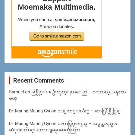
Recent Comments
Samuel
on
ခြန္ဆိုင္း ● ဦးထုတ္ျပာေတြ … လာတယ္… ၾကာ
မယ္
Dr. Maung Maung Gyi
on
သန္း၀င္းလိႈင္ – ဆာဂြ်န္ဆိုင္မြန္
Dr. Maung Maung Gyi
on
ေမာင္စြမ္းရည္ – အမွတ္အနည္း
ဆံုးေက်ာင္းသား ျမန္မာစာကိုသြား