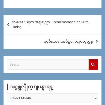
Post
လမ္းေပၚက အႏုပညာ – remembrance of Keith
navigation
Haring
နပ္ၿပီးသား …အခ်ဥ္ေတာ့မဟုတ္ဘူး
S
e
a
r
c
ႏွစ္အလိုုက္ ျပန္ရွာရန္
h
ႏွ
စ္