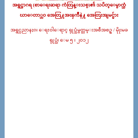
အရွင္ဇာဂရ (စာေရးဆရာ ကံထြန္းသစ္)၏ သပိတ္ေမွာက္သံ
ဃာေတာ္ဘ၀ အေတြ႔အၾကဳံနဲ႔ အေတြးအျမင္မ်ား
အရွင္ပညာနႏၵ၊ ေရႊ၀ါေရာင္ ရုုပ္သံမွတ္တမ္းအစီအစဥ္ / မိုုးမခ
ရုုပ္သံ၊ ေမ ၅ ၊ ၂၀၁၂