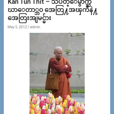
Kan Tun Thit – သပိတ္ေမွာက္သံ
ဃာေတာ္ဘ၀ အေတြ႔အၾကဳံနဲ႔
အေတြးအျမင္မ်ား
May 5, 2012
admin