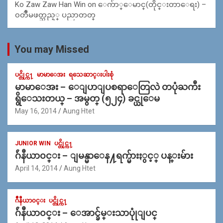
Ko Zaw Zaw Han Win
on
ေက်ာ္ေမာင္(တိုင္းတာေရး) –
၀တၳဳမဖတ္သည့္ ပညာတတ္
You may Missed
ပင္တိုင္က႑
မာမာေအး
ရသေဆာင္းပါးစုံ
မာမာေအး – ေျပာျပစရာေတြလဲ တပုံႀကီး
ရွိေသးတယ္ – အမွတ္ (၅၂၄) ခင္ယုေမ
May 16, 2014
Aung Htet
JUNIOR WIN
ပင္တိုင္က႑
ဂ်ဴနီယာ၀င္း – ျမန္မာေန႔ရက္မ်ားႏွင့္ ပန္းမ်ား
April 14, 2014
Aung Htet
ဂ်ဳနီယာ၀င္း
ပင္တိုင္က႑
ဂ်ဴနီယာ၀င္း – ေအာင္ခ်မ္းသာပုုံျပင္