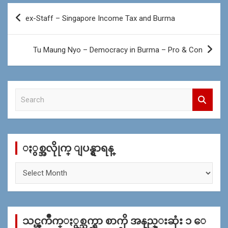
Post
ex-Staff – Singapore Income Tax and Burma
navigation
Tu Maung Nyo – Democracy in Burma – Pro & Con
S
e
a
r
c
ႏွစ္အလိုုက္ ျပန္ရွာရန္
h
ႏွ
စ္
အ
လိုု
က္
သင္ၾကိဳက္ႏွစ္သက္ရာ စာကို အနည္းဆုံး ၁ ေ
ျ