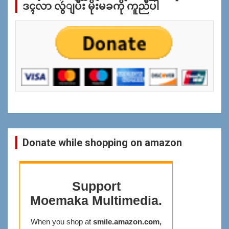
ပ
ဒၚလာ လွဴျပီး မိုးမခကို ကူညီပါ
န္
ရွာ
ရန္
Donate while shopping on amazon