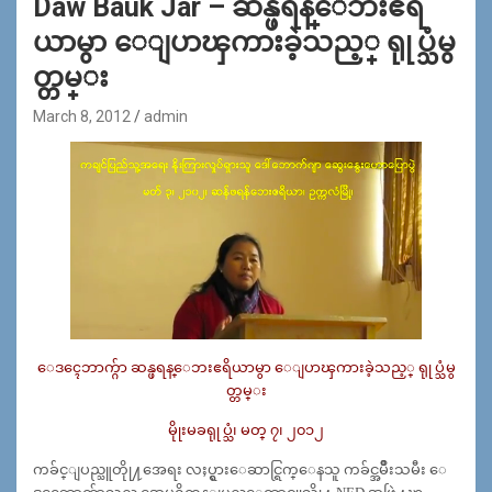
Daw Bauk Jar – ဆန္ဖရန္ေဘးဧရိ
ယာမွာ ေျပာၾကားခဲ့သည့္ ရုုပ္သံမွ
တ္တမ္း
March 8, 2012
admin
ေဒၚေဘာက္ဂ်ာ ဆန္ဖရန္ေဘးဧရိယာမွာ ေျပာၾကားခဲ့သည့္ ရုုပ္သံမွ
တ္တမ္း
မိုုးမခရုုပ္သံ၊ မတ္ ၇၊ ၂၀၁၂
ကခ်င္ျပည္သူတိုု႔အေရး လႈပ္ရွားေဆာင္ရြက္ေနသူ ကခ်င္အမ်ဳိးသမီး ေ