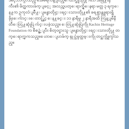
ဒၚေဘာက္ဂ်ာသည္ အေမရိကန္ျပည္ေထာင္စုုသိုု႔ NED အဖြဲ႔ၾ
ကီး၏ ဖိတ္ၾကားခ်က္ျဖင့္ အလည္အပတ္ေရာက္ရွိေနရာ မတ္လ ၃ ရက္ေ
န႔က ဥကၠလံျမိဳ႔၊ ျမန္မာတိုုင္းရင္းသားတိုု႔၏ ခရစ္ယာန္ဘုုရားရွိ
ခိုုးေက်ာင္းေတာ္တြင္ ေန႔ခင္း ၁၁ နာရီမွ ၂ နာရီအထိ ကြန္ျမဳနီ
တီေတြ႔ဆုုံပြဲ က်င္းပခဲ့သည္။ ေတြ႔ဆုုံပြဲကိုု Kachin Heritage
Foundation က စီစဥ္ခဲ့ျပီး စိတ္၀င္စားသူ ျမန္မာတိုုင္းရင္းသားတိုု႔ တ
က္ေရာက္ၾကသည္။ ေဟာေျပာခ်က္ ရုုပ္သံမွတ္တမ္းကိုု တင္ဆက္လိုုက္ပါသ
ည္။