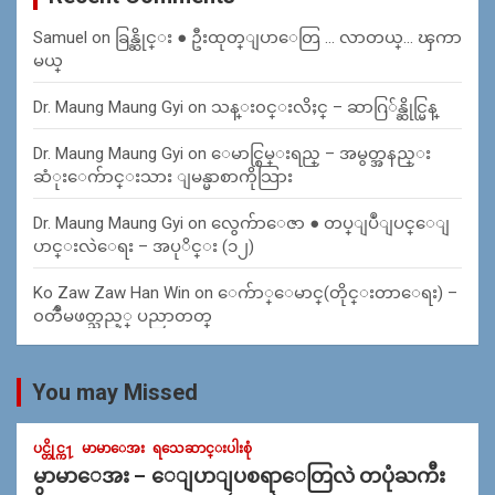
Samuel
on
ခြန္ဆိုင္း ● ဦးထုတ္ျပာေတြ … လာတယ္… ၾကာ
မယ္
Dr. Maung Maung Gyi
on
သန္း၀င္းလိႈင္ – ဆာဂြ်န္ဆိုင္မြန္
Dr. Maung Maung Gyi
on
ေမာင္စြမ္းရည္ – အမွတ္အနည္း
ဆံုးေက်ာင္းသား ျမန္မာစာကိုသြား
Dr. Maung Maung Gyi
on
လွေက်ာေဇာ ● တပ္ျပဳျပင္ေျ
ပာင္းလဲေရး – အပုိင္း (၁၂)
Ko Zaw Zaw Han Win
on
ေက်ာ္ေမာင္(တိုင္းတာေရး) –
၀တၳဳမဖတ္သည့္ ပညာတတ္
You may Missed
ပင္တိုင္က႑
မာမာေအး
ရသေဆာင္းပါးစုံ
မာမာေအး – ေျပာျပစရာေတြလဲ တပုံႀကီး