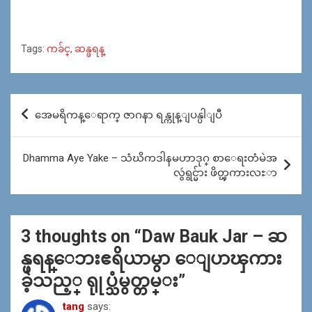
Tags:
ကခ်င္
,
ဆန္ဖရန္
Post
အေမရိကန္ေရာက္ ဇာဂနာ ရန္ကုန္ျပန္ပါျပီ
navigation
Dhamma Aye Yake – သံဃိကဒါနမဟာဒုဂ္ စာေရးတံမဲအ
လွဴရွင္မ်ား ဖိတ္ၾကားလႊာ
3 thoughts on “
Daw Bauk Jar – ဆ
န္ဖရန္ေဘးဧရိယာမွာ ေျပာၾကား
ခဲ့သည့္ ရုုပ္သံမွတ္တမ္း
”
tang
says: