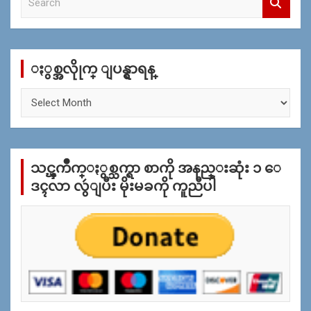
e
a
r
c
ႏွစ္အလိုုက္ ျပန္ရွာရန္
h
ႏွ
စ္
အ
လိုု
က္
သင္ၾကိဳက္ႏွစ္သက္ရာ စာကို အနည္းဆုံး ၁ ေ
ျ
ပ
ဒၚလာ လွဴျပီး မိုးမခကို ကူညီပါ
န္
ရွာ
ရန္