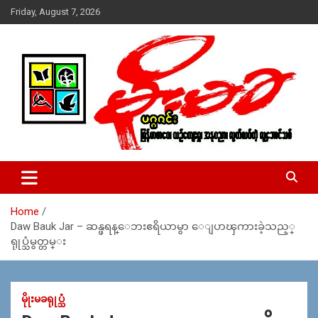
Skip
Friday, August 7, 2026
to
content
USA – editors @ moemaka.net ((510) 854-6501)။ ရန္ကုန္ ဆက္သြ
MoeMaKa Burmese News &
ယ္ေရး – အမွတ္ ၂၅၄၊ ပထပ္၊ လမ္း ၄၀၊ ေက်ာက္တံတား၊ ရန္ကုန္။
Media
(ဖုုံး – ၀၉ ၂၅၂ ၂၄၉ ၀၉၄ ၊ ၀၉ ၄၂၁ ၇၄၃ ၇၅၃ ၊ ၀၉ ၅၀၄ ၁၀ ၅၈) ျ
ဖန္႔ခ်ိေရး – ဆိပ္ကမ္းသာစာေပ – အမွတ္ ၁၃ / ၃၈ လမ္း။ ပလာ
Home
ဇာေစ်းသစ္ ။ ၀၉ ၇၈၆၈၃၇ ၃၀၅ / ၀၉ ၉၆၃၆၉၉၈၃၄
Daw Bauk Jar – ဆန္ဖရန္ေဘးဧရိယာမွာ ေျပာၾကားခဲ့သည့္
ရုုပ္သံမွတ္တမ္း
မိုုးမခရုုပ္သံ