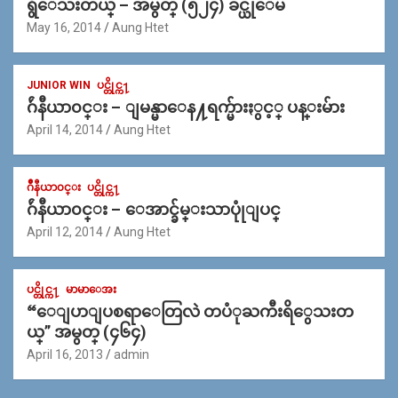
ရွိေသးတယ္ – အမွတ္ (၅၂၄) ခင္ယုေမ
May 16, 2014
Aung Htet
JUNIOR WIN
ပင္တိုင္က႑
ဂ်ဴနီယာ၀င္း – ျမန္မာေန႔ရက္မ်ားႏွင့္ ပန္းမ်ား
April 14, 2014
Aung Htet
ဂ်ဳနီယာ၀င္း
ပင္တိုင္က႑
ဂ်ဴနီယာ၀င္း – ေအာင္ခ်မ္းသာပုုံျပင္
April 12, 2014
Aung Htet
ပင္တိုင္က႑
မာမာေအး
“ေျပာျပစရာေတြလဲ တပံုႀကီးရိွေသးတ
ယ္” အမွတ္ (၄၆၄)
April 16, 2013
admin