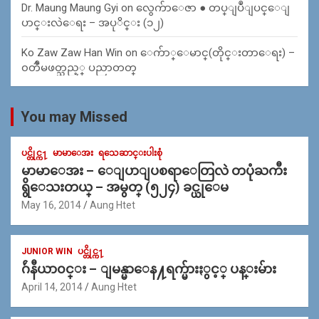
Dr. Maung Maung Gyi
on
လွေက်ာေဇာ ● တပ္ျပဳျပင္ေျ
ပာင္းလဲေရး – အပုိင္း (၁၂)
Ko Zaw Zaw Han Win
on
ေက်ာ္ေမာင္(တိုင္းတာေရး) –
၀တၳဳမဖတ္သည့္ ပညာတတ္
You may Missed
ပင္တိုင္က႑
မာမာေအး
ရသေဆာင္းပါးစုံ
မာမာေအး – ေျပာျပစရာေတြလဲ တပုံႀကီး
ရွိေသးတယ္ – အမွတ္ (၅၂၄) ခင္ယုေမ
May 16, 2014
Aung Htet
JUNIOR WIN
ပင္တိုင္က႑
ဂ်ဴနီယာ၀င္း – ျမန္မာေန႔ရက္မ်ားႏွင့္ ပန္းမ်ား
April 14, 2014
Aung Htet