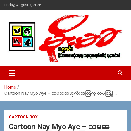
Skip
Friday, August 7, 2026
to
content
USA – editors @ moemaka.net ((510) 854-6501)။ ရန္ကုန္ ဆက္သြ
MoeMaKa Burmese News &
ယ္ေရး – အမွတ္ ၂၅၄၊ ပထပ္၊ လမ္း ၄၀၊ ေက်ာက္တံတား၊ ရန္ကုန္။
Media
(ဖုုံး – ၀၉ ၂၅၂ ၂၄၉ ၀၉၄ ၊ ၀၉ ၄၂၁ ၇၄၃ ၇၅၃ ၊ ၀၉ ၅၀၄ ၁၀ ၅၈) ျ
ဖန္႔ခ်ိေရး – ဆိပ္ကမ္းသာစာေပ – အမွတ္ ၁၃ / ၃၈ လမ္း။ ပလာ
Home
ဇာေစ်းသစ္ ။ ၀၉ ၇၈၆၈၃၇ ၃၀၅ / ၀၉ ၉၆၃၆၉၉၈၃၄
Cartoon Nay Myo Aye – သမၼတၾကီးအတြက္ တမလြန္မဲ …
CARTOON BOX
Cartoon Nay Myo Aye – သမၼ