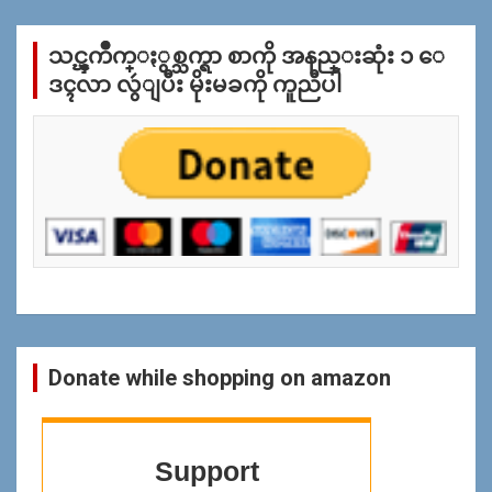
လိုု
က္
သင္ၾကိဳက္ႏွစ္သက္ရာ စာကို အနည္းဆုံး ၁ ေ
ျ
ပ
ဒၚလာ လွဴျပီး မိုးမခကို ကူညီပါ
န္
ရွာ
ရန္
Donate while shopping on amazon