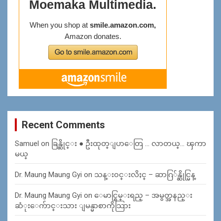
Recent Comments
Samuel
on
ခြန္ဆိုင္း ● ဦးထုတ္ျပာေတြ … လာတယ္… ၾကာ
မယ္
Dr. Maung Maung Gyi
on
သန္း၀င္းလိႈင္ – ဆာဂြ်န္ဆိုင္မြန္
Dr. Maung Maung Gyi
on
ေမာင္စြမ္းရည္ – အမွတ္အနည္း
ဆံုးေက်ာင္းသား ျမန္မာစာကိုသြား