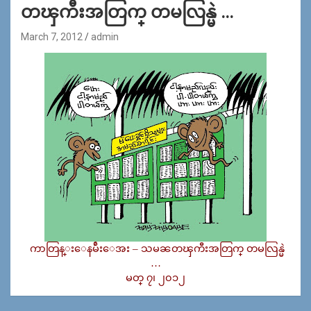
တၾကီးအတြက္ တမလြန္မဲ …
March 7, 2012
admin
ကာတြန္းေနမ်ဴိးေအး – သမၼတၾကီးအတြက္ တမလြန္မဲ
…
မတ္ ၇၊ ၂၀၁၂