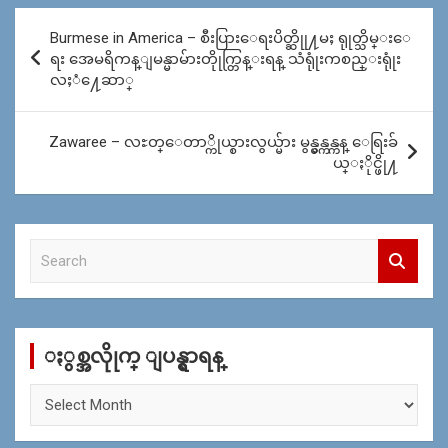
Post
Burmese in America – စီးပြားေရးပိတ္ဆိုု႔မႈ ရုုတ္သိမ္းေ
navigation
ရး အေမရိကန္ျမန္မာမ်ားတိုုက္တြန္းရန္ သံရုုံးကစည္းရုုံး
လႈံ႔ေဆာ္
Zawaree – လႊတ္ေတာ္ကိုယ္စားလွယ္မ်ား မွန္မွန္ကန္ကန္ ေရြးခ်
ယ္ႏိုင္ဖို႔
S
e
a
r
c
ႏွစ္အလိုုက္ ျပန္ရွာရန္
h
ႏွ
စ္
အ