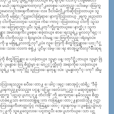
ဘူးလုိ႕ ထင္ျမင္လာၾကတယ္။ ၈၄ ရက္ေလာက္ ငါးမွမမိတာ
့ဘူ။ မယံုၾကည္ၾကေတာ့လုိ႕။တစ္ေယာက္တည္းငါးဖမ္းထြက္ရ
မာလင္ငါးအၾကီးစားေလ။ ဒီငါးမိလို႕ကံဆိုးသြားတယ္။ သူ
ါးကို မဆြဲႏုိင္ဘူး။ငါးဆြဲရာေနာက္ပါသြားတယ္ ၂ရက္၂ညေတာ
ကေတာ့ ငါးကိုမလႊတ္ေပးဘူး။ ကံေကာင္းသြားတယ္ ငါးကို သူသ
းေတြေရာက္လာျပီး သူနဲ႕တုိက္ခိုက္ရတယ္။ေနာက္ဆံုး သူက
္ခြန္အား အမ်ားၾကီးျဖစ္ေစခဲ့တယ္။ စာေရးသူရဲ႕ မူလလုိရင္း
 ငါးကိုလည္း ရံႈးမွာပဲ။ ငါးမန္းေတြကိုလည္းရံႈးမွာပဲ။
ွ မစြန္႕လႊတ္ခဲ့လုိ႕ပဲ။ လူေတြကို စိတ္ဓါတ္ခြန္အားေပးႏုိင္ခဲ့
းေသးေလးက စစ္နဲ႕ ျငိမ္းခ်မ္းေရး စာအုပ္ၾကီးလုိမ်ိဳးဆုရ
ဓါတ္ခြန္အား ေပးခဲ့တယ္။ သူမွာ ပန္းတုိင္ရိွတယ္။ သူမွာ ဇြဲ
န္မာေတြ စိတ္ထဲမွာ ေမ်ာ္လင့္ခ်က္ဆိုတဲ့ အရာကိုေပးခဲ့တယ္။
သူရဲ႕ ပန္းတုိင္ကို သူသြားေနတုန္းပဲ။ ျမန္မာတုိင္းကုိ အိမ္မ
ား ထသြားရသည္။ ၿပီးေတာ႔ ေခါင္းရင္းစာအုပ္ပံုထဲရိွ “ဒီမို
ု ငဲ႕ၾကည္႔မိသည္။ ပင္ပန္းႏြမ္းလ်ေသာ္လည္း မဆုတ္မနစ္ေ
က္စ “ပင္လယ္ျပာႏွင္႔ တံငါအို” ကို ဆက္ဖတ္ေနမိသည္။ စိတ္က
ပာခဲ႔ေသာ စကားတစ္ခြန္းက ကၽြန္ေတာ္႔နားထဲသို႔ ၀င္လာ
။ အဘြားၾကီးဇာတ္ကလွ်င္ ကၽြန္ေတာ္ လူၾကမ္းျဖစ္ခ်င္တယ္ဗ်ာဟု
တာ္႔ကို သူ႔ေလွေလးေပၚတင္ၿပီး အေျပာက်ယ္ေသာ ပင္လ