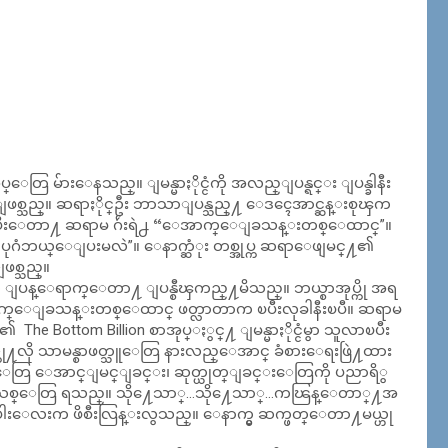
မ်ားေနသည္။ ျမန္မာႏိုင္ငံကို အလည္ျပန္ရင္း ျပန္ခါနီး
ဖစ္သည္။ ဆရာႏိုင္ဦး ဘာသာျပန္သည္႔ ေဒၚေအာင္ဆန္းစုၾက
 ၿပီးေတာ႔ ဆရာမ ဂ်ဴးရဲ႕ “ေအာက္ေျခသန္းတစ္ေထာင္”။
ဂံဘယ္ေျပးမလဲ”။ ေနာက္ဆံုး တစ္အုပ္က ဆရာေဖျမင္႔၏
ဖစ္သည္။
 ျပန္ေရာက္ေတာ႔ ျပန္စီၾကည္႔မိသည္။ ဘယ္စာအုပ္ကို အရ
အာက္ေျခသန္းတစ္ေထာင္ ဖတ္လာတာက ၿပီးလုခါနီးၿပီ။ ဆရာမ
 The Bottom Billion စာအုပ္ႏွင္႔ ျမန္မာႏိုင္ငံမွာ သူလာၿပီး
ို သာမန္စာဖတ္သူေတြ နားလည္ေအာင္ ခံစားေရးဖြဲ႔ထား
ိဳးေတြ ေအာင္ျမင္ျခင္း၊ ဆုတ္ယုတ္ျခင္းေတြကို ပညာရိွ
မင္အသစ္ေတြ ရသည္။ သို႔ေသာ္…သို႔ေသာ္…ကၽြန္ေတာ္႔အ
္ပါးပါးေလးက ဖိစီးလြန္းလွသည္။ ေနာက္မွ ဆက္ဖတ္ေတာ႔မယ္ဟု