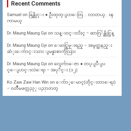
Recent Comments
Samuel
on
ခြန္ဆိုင္း ● ဦးထုတ္ျပာေတြ … လာတယ္… ၾ
ကာမယ္
Dr. Maung Maung Gyi
on
သန္း၀င္းလိႈင္ – ဆာဂြ်န္ဆိုင္မြန္
Dr. Maung Maung Gyi
on
ေမာင္စြမ္းရည္ – အမွတ္အနည္း
ဆံုးေက်ာင္းသား ျမန္မာစာကိုသြား
Dr. Maung Maung Gyi
on
လွေက်ာေဇာ ● တပ္ျပဳျပ
င္ေျပာင္းလဲေရး – အပုိင္း (၁၂)
Ko Zaw Zaw Han Win
on
ေက်ာ္ေမာင္(တိုင္းတာေရး)
– ၀တၳဳမဖတ္သည့္ ပညာတတ္