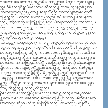
္စားေသာေၾကာင္႔ ၀ယ္လာမိေသာ္လည္း စိတ္နား၊ လူနား ျဖစ္မွ
သည္။ ဒီမိုကေရစီရွာပံုေတာ္ ဆိုသည္႔ စာအုပ္မ်က္ႏွာဖံုးက
ည္။ တကယ္ဖတ္ၾကည္႔ေတာ႔ ဆရာႏိုင္ဦး ဘာသာျပန္တာေတြကို
တြ ရွည္သည္။ ဖတ္ရတာ ေထာင္႔သည္။ ၿပီးေတာ႔ အေၾကာ
 အိႏၵိယကို ေတြ႔ရိွျခင္း (ဆရာဘိုးလိွဳင္ ဘာသာျပ
ယိမ္း။ ေဒၚေအာင္ဆန္းစုၾကည္၏ ဥာဏ္ပညာႏွင္႔ ျမန္မာလူ
္လိုက္ရေပမယ္႔ ၿပီးဆံုးေအာင္ ဖတ္ဖို႔ စိတ္အားက သိပ္မထက္သန္။ ေ
႔ ထုိုးထည္႔လိုက္ျပန္သည္။
 ဆိုသည္႔ စာအုပ္ကေတာ႔ ေခါင္းစဥ္ဖတ္ၿပီး လူက ေလးလံသြား
ွျခင္းေၾကာင္႔လဲ ျဖစ္ႏိုင္ပါ၏။ ဆရာၾကီး၏ တက္က်မ္းေ
ြန္ေတာ္႔အတြက္ မခိုက္။ ေ၀းေ၀းေနမိသည္။ ဒါေပသိ ဆ
 အသစ္မရိွေတာ႔တိုင္း ဆြဲယူဖတ္ေနမိသည္႔ ဘယ္ေတာ႔မွ မ
၊ ေစတနာ က ကၽြန္ေတာ္တို႔အတြက္ စိုးစဥ္းမွ် သံသယျဖစ္
ယ္ခ်မိလာျဖင္းျဖစ္ႏိုင္သည္။ ဆရာ႔ရဲ႕ စာအုပ္ေက်ာဖံုးမွာ
မွဳ ႏွင္႔ တန္းတူညီမွ်မွဳတို႔ ရိွရလိမ္႔မည္။” ဆိုသည့္ Quote
၊ မရွည္လြန္း ေဆာင္းပါးေလးေတြႏွင္႔ဖြဲ႔ စည္းထားသ
ိျပန္သည္။ အိတ္ထဲမွာ ထည္႔ထားရင္း ရထားေပၚမွာ၊ ကားေပၚမွာ
ုးအိတ္ထဲသို႔ ထည္႔လိုက္သည္။
ၾကြးေတြက ေတာင္လိုပံုေနသည္။ အရင္က လက္စမသပ္ရေသးေ
ရပါ႔မလဲဟု ေတြးမရေအာင္ စိတ္ေတြ ရွဳပ္သြားသည္။ စိတ္ရွဳပ္ေနလွ်
အေကာင္းဆံုးပါဘဲဟု ေတြးမိသည္။ စာမဖတ္ျဖစ္သူတို႔