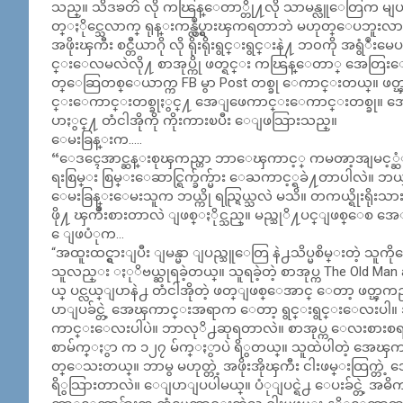
သည္။ သိဒၶတၳ လို ကၽြန္ေတာ္တို႔လို သာမန္လူေတြက မျပတ္သားႏိုင
တ္ႏိုင္သေလာက္ ရုန္းကန္လွဳပ္ရွားၾကရတာဘဲ မဟုတ္ေပဘူးလာ
အဖိုးၾကီး စင္တီယာဂို လို ရိုးရိုးရွင္းရွင္းနဲ႔ ဘ၀ကို အရ
င္းေလမလဲလို႔ စာအုပ္ကို ဖတ္ရင္း ကၽြန္ေတာ္ အေတြးေတြ ခ်ဲ
တ္ေဆြတစ္ေယာက္က FB မွာ Post တစ္ခု ေကာင္းတယ္။ ဖ
င္းေကာင္းတစ္ခုႏွင္႔ အေျဖေကာင္းေကာင္းတစ္ခု။ အေျဖက
ပာႏွင္႔ တံငါအိုကို ကိုးကားၿပီး ေျဖသြားသည္။
ေမးခြန္းက…..
“ေဒၚေအာင္ဆန္းစုၾကည္ဟာ ဘာေၾကာင့္ ကမၻာ့အျမင့္ဆံုး 
ရးစြမ္း စြမ္းေဆာင္ရြက္ခ်က္မ်ား ေႀကာင့္ရခဲ႔တာပါလဲ
ေမးခြန္းေမးသူက ဘယ္ကို ရည္ရြယ္သလဲ မသိ။ တကယ္ရိုးရိုးသား
ဖို႔ ၾကိဳးစားတာလဲ ျဖစ္ႏိုင္သည္။ မည္သုိ႔ပင္ျဖစ္ေ
ေျဖပံုက…
“အထူးထင္ရွားျပီး ျမန္မာ ျပည္သူေတြ နဲ႕သိပ္မစိမ္းတဲ့
သူလည္း ႏုိဗယ္ဆုရခဲ့တယ္။ သူရခဲ့တဲ့ စာအုပ္က The Old M
ယ္ ပင္လယ္ျပာနဲ႕ တံငါအိုတဲ့ ဖတ္ျဖစ္ေအာင္ ေတာ့ ဖတ
ပာျပခ်င္တဲ့ အေၾကာင္းအရာက ေတာ့ ရွင္းရွင္းေလးပါ။ အဖ
ကာင္းေလးပါပဲ။ ဘာလုိ႕ဆုရတာလဲ။ စာအုပ္က ေလးစားစရာေကာ
စာမ်က္ႏွာ က ၁၂၇ မ်က္ႏွာပဲ ရိွတယ္။ သူထဲပါတဲ့ အေၾကာင္းအ
တ္ေသးတယ္။ ဘာမွ မဟုတ္တဲ့ အဖိုးအိုၾကီး ငါးဖမ္းထ
ရိွသြားတာလဲ။ ေျပာျပပါမယ္။ ပံုျပင္ရဲ႕ ေပးခ်င္တဲ့ အဓိ