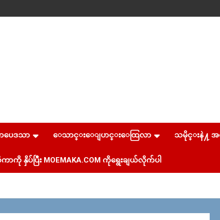
စာပေဒသာ
ေသာင္းေျပာင္းေထြလာ
သမိုင္းနဲ႔ အ
ကာကို နှိပ်ပြီး MOEMAKA.COM ကိုရွေးချယ်လိုက်ပါ