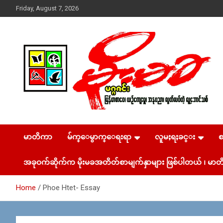
Skip
Friday, August 7, 2026
to
content
USA – editors @ moemaka.net ((510) 854-6501)။ ရန္ကုန္ ဆက္သြ
MoeMaKa Burmese
ယ္ေရး – အမွတ္ ၂၅၄၊ ပထပ္၊ လမ္း ၄၀၊ ေက်ာက္တံတား၊ ရန္ကုန္။
(ဖုုံး – ၀၉ ၂၅၂ ၂၄၉ ၀၉၄ ၊ ၀၉ ၄၂၁ ၇၄၃ ၇၅၃ ၊ ၀၉ ၅၀၄ ၁၀ ၅၈)
မာတိကာ
မ်က္ေမွာက္ေရးရာ
လူမႈရႈခင္း
News & Media
ျဖန္႔ခ်ိေရး – ဆိပ္ကမ္းသာစာေပ – အမွတ္ ၁၃ / ၃၈ လမ္း။ ပ
လာဇာေစ်းသစ္ ။ ၀၉ ၇၈၆၈၃၇ ၃၀၅ / ၀၉ ၉၆၃၆၉၉၈၃၄
အခုဝက်ဆိုက်က မိုးမခအတိတ်စာမျက်နှာများ ဖြစ်ပါတယ် ၊ မာတိ
Home
Phoe Htet- Essay