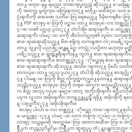
တာ႔ ဖတ္ေနမွ ရမည္။ ဘာစာအုပ္ဖတ္မည္လဲ ဆိုသည္႔ ေမးခြန္း
ကို အထက္က မွတ္ခ်က္ေတြေၾကာင္႔ မတို႔၊ မထိခ်င္ေသး။ ေပါ႔
င္ငံၾကီးကို ခဏခဏ သတိေတြ ရေစမည္႔ ဒီမိုကေရစီေတြ၊ ႏ
င္႔ PDF စာအုပ္ ေတြကို ၀င္ရွာေတာ႔ စာအုပ္ေလး တစ္အုပ္
င္းေ၀း၏ ပင္လယ္ျပာႏွင္႔ တံငါအို။ ဆရာၾကီး ေမာင္ဆုရွ
ဆရာၾကီး ဟဲမင္းေ၀းကို အီလ်ာလ်င္ဘတ္၏ လူမ်ား သကၠရာ
စာေရးဆရာဆိုသည္႔ ဗီဇ၊ စရိုက္ လကၡဏာ လံုး၀မရိွသူဟ
တာ႔ သူ႔လို ပညာရိွဆန္ဆန္ ခ်ဥ္းကပ္သံုးသပ္မိတာ မဟုတ္။ မု
ပးရိွသည္႔ ေရွာင္ကြန္နရီၾကီးနဲ႔ တူတဲ႔ စာေရးဆရာၾက
စာေရးဆရာၾကီး။ စာတစ္အုပ္ထဲႏွင္႔ ႏိုဗယ္ဆုရ စာေရးဆရ
စာေရးဆရာၾကီး ဆိုသည္႔ အသိေၾကာင္႔ ပိုၿပီး သတိထာ
တကယ္ေတာ႔ ပင္လယ္ျပာႏွင္႔ တံငါအို ဆိုသည္႔ စာအုပ္ကို ကၽ
င္႔ ငါးမန္းေတြကို စိတ္က လိုက္ဖတ္ၾကည္႔ေနတာနဲ႔ ဆရာ
သည္ဆိုသည္႔ စာအုပ္ေတြကို တစ္ေခါက္မက ဖတ္ရမယ္ဆိုသည္႔ 
က စိတ္က အလုပ္ လုပ္ေနရင္ေတာင္ အဘိုးအိုၾကီး စင္တီယာဂ
ပၚက လူသား အဖိုးၾကီး၊ ဘ၀ရွင္သန္ရပ္တည္မွဳ ရဖို႔ အဖိုးအ
န္းအုပ္ၾကီးႏွင္႔ အဖိုးအိုၾကီး။
စာအုပ္ ပါးပါး ေလး တစ္အုပ္နဲ႔ ႏိုဗယ္ဆု ဘာေၾကာင္
ေမာင္ဆုရွင္ႏွင္႔ ဟဲမင္းေ၀းက တစ္မ်က္ႏွာခ်င္း၊ တစ္မ်
လာရင္ ဘယ္သူမဆို အခက္အခဲေတြ၊ အတားအဆီးေတြ၊ ေခ်ာင
စ္ခ်ိဳ႕က တည္တည္ၿငိမ္ၿငိမ္၊ တစ္ခ်ိဳ႕က ဆူဆူပူပူ တံု႔ျပန