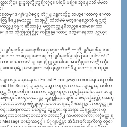
္။ စူးစူးစိုက္စိုက္မရိွႏိုင္။ ပါရမီ မရိွ။ သို႔ေပသိ မိမိတ
း။
ွံဳးမေပးစတမ္း၊ ျဖဴျဖဴစင္စင္ တံု႔ျပန္ၾကလွ်င္ ဘယ္ေလာက္ ေကာ
႕ေနမိသည္။ စာအုပ္ကို သဲသဲမဲမဲ ဖတ္ေနစဥ္မွာဘဲ ရင္ဘတ္မိ
တ္ၾကည္႔စမ္း ဆိုတာနဲ႔ ဖတ္ၾကည္႔မိသည္။ အေမးေကာ
 တိုက္တိုက္ဆိုင္ဆိုင္ ကၽြန္ေတာ္ ဖတ္ေနေသာ ပင္လယ္ျ
ျငိမ္းခ်မ္းေရးနိုဘယ္ ဆုႀကီးကို ဘယ္လိုျငိမ္းခ်မ္းေ
။ ဘယ္ေဒသ ဘယ္အေျခအေနေတြ ျငိမ္းခ်မ္းသြားခဲ ့ပါသလဲ။”
သား ေမးတာလဲ ျဖစ္ႏိုင္သည္။ ခါးေအာက္ပိုင္း လက္သီး ထိုး
စ အေျဖေပးသူရဲ႕ အေျဖက အလြန္သေဘာက်ဖို႔ ေကာင္းသည္။
 သူကိုေျပာျပမယ္ေနာ္။ Ernest Hemingway က စာေရးဆရာ ပါ။
an and The Sea တဲ့ ျမန္မာျပည္မွာ လည္း ဘာသာျပန္ ၾကပါတ
္ၾကည့္လုိက္ေပါ႔။ ဘာသာျပန္သူလည္း ဆုရသြားပါတယ္။ ေျ
ိုးၾကီးတစ္ေယာက္က ပင္လယ္ထဲထြက္ျပီး ငါးဖမ္းထြက္တဲ့ အေၾ
င္းတဲ့ စစ္နဲ႕ျငိမ္းခ်မ္းေရးလုိ စာအုပ္ၾကီး မဟုတ္ဘူး။
ရာကသာ မ်ိဳးခ်စ္စိတ္ဓါတ္ရွင္သန္ေရးတရား ဆိုရင္လည္း ဟု
ြက္တဲ့ အေၾကာင္းအရာေလးက ဘာလုိ႕ ကမၻာေက်ာ္ႏိုဗယ္ဆုရ
က Message ေၾကာင့္ပါ။ ပံုျပင္ထဲမွာ အဲဒီအဖုိးၾကီးကို လူေ