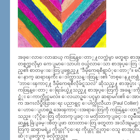
အခုေလာေလာဆယ္ ကၽြန္ေတာ္႔လက္ထဲမွာ ဖတ္စရာ စာအုပ္ေတြ 
တစ္ရက္အလိုမွာ ကေျမာေသာပါး ၀ယ္ခ်လာေသာ စာအုပ္ေတြ ျ
ည္၏ စာတမ္းေတြျဖစ္သည္႔ “ဒီမိုကေရစီရွာပံုေတာ္”။
ေနာက္ ဆရာၾကီး ေဒါက္တာသန္းထြန္း၏ “တစ္ေန႔တစ္လံ ပု
“ဘာေၾကာင္႔ ဒီမိုကေရစီလိုခ်င္ရသလဲ” ဆိုသည္႔ စာအုပ္မ်ား ျ
ကၽြန္ေတာ္ ေရြးခ်ယ္ခဲ႔သည္႔ စာအုပ္ေတြကို အခန္းကို
င္ဆံုး ေကာက္ကိုင္ရမလဲ။ ေလယာဥ္ေပၚမွာ ဆရာမဂ်ဴး၏ ေ
က အဂၤလိပ္စီးပြားေရး ပညာရွင္ ေပါလ္ကိုလီယာ (Paul Collier) ၏
ေဟာေျပာစဥ္က အေၾကာင္းအရာေတြကို ကၽြန္ေတာ္တို႔လ
သည္။ ႏိုင္ငံေတြ တိုးတက္ျခင္း၊ မတိုးတက္ျခင္း၊ လူမ်
ဆန္ဆန္ ခြဲျခမ္းစိတ္ျဖာ ထားတာေတြ ဖတ္ရတာ အသိအျ
တြက္ ဆရာမရဲ႕ ကိုယ္တုိင္ေရး ကိုယ္တုိင္ထုတ္ေ၀သူ စာအုပ
ဆံုးျဖတ္ခ်က္ ခ်လိုက္သည္။