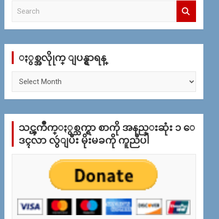
S
e
a
r
c
ႏွစ္အလိုုက္ ျပန္ရွာရန္
h
ႏွ
စ္
အ
လိုု
က္
သင္ၾကိဳက္ႏွစ္သက္ရာ စာကို အနည္းဆုံး ၁ ေ
ျ
ပ
ဒၚလာ လွဴျပီး မိုးမခကို ကူညီပါ
န္
ရွာ
ရန္