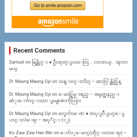
Recent Comments
Samuel
on
ခြန္ဆိုင္း ● ဦးထုတ္ျပာေတြ … လာတယ္… ၾကာ
မယ္
Dr. Maung Maung Gyi
on
သန္း၀င္းလိႈင္ – ဆာဂြ်န္ဆိုင္မြန္
Dr. Maung Maung Gyi
on
ေမာင္စြမ္းရည္ – အမွတ္အနည္း
ဆံုးေက်ာင္းသား ျမန္မာစာကိုသြား
Dr. Maung Maung Gyi
on
လွေက်ာေဇာ ● တပ္ျပဳျပင္ေျ
ပာင္းလဲေရး – အပုိင္း (၁၂)
Ko Zaw Zaw Han Win
on
ေက်ာ္ေမာင္(တိုင္းတာေရး) –