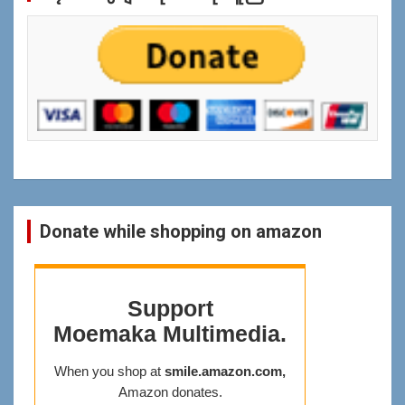
န္
ရွာ
ရန္
Donate while shopping on amazon