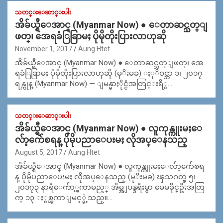
သတင္းေဆာင္းပါး
အိခ်ယ္ရီေအာင္ (Myanmar Now) ● ေတာဆင္သတ္ျ
ဖတ္၊ အေရခံြခြာမႈ ပိုမိုတိုးပြားလာဟုဆို
November 1, 2017
Aung Htet
အိခ်ယ္ရီေအာင္ (Myanmar Now) ● ေတာဆင္သတ္ျဖတ္၊ အေ
ရခံြခြာမႈ ပိုမိုတိုးပြားလာဟုဆို (မုိးမခ) ႏုိဝင္ဘာ ၁၊ ၂၀၁၇
ရန္ကုန္ (Myanmar Now) — ျမန္မာႏိုင္ငံအတြင္းရိွ…
သတင္းေဆာင္းပါး
အိခ်ယ္ရီေအာင္ (Myanmar Now) ● လူကုန္ကူးမႈေ
လ်ာ့က်ေစရန္ ပိုမိုပညာေပးမႈ လိုအပ္ေနသည္
August 5, 2017
Aung Htet
အိခ်ယ္ရီေအာင္ (Myanmar Now) ● လူကုန္ကူးမႈေလ်ာ့က်ေစရ
န္ ပိုမိုပညာေပးမႈ လိုအပ္ေနသည္ (မုိးမခ) ၾသဂတ္စ္ ၅၊
၂၀၁၇၃ နာရီေက်ာ္ၾကာမည့္ အိမ္အျပန္ခရီးမွာ မေမခိုင္ဦးအတြ
က္ ၁၃ ႏွစ္ၾကာျမင့္ခဲ့သည္။…