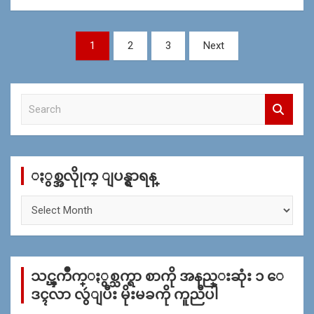
Posts
1
2
3
Next
navigation
S
e
a
r
c
ႏွစ္အလိုုက္ ျပန္ရွာရန္
h
ႏွ
စ္
အ
လိုု
က္
သင္ၾကိဳက္ႏွစ္သက္ရာ စာကို အနည္းဆုံး ၁ ေ
ျ
ပ
ဒၚလာ လွဴျပီး မိုးမခကို ကူညီပါ
န္