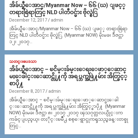
အိခ်ယ္ရီေအာင္/Myanmar Now – ၆၆ (ဃ) ျဖင့္
တရားစြဲရာတြင္ NLD ပါတီဝင္မ်ား ဗိုလ္စဲြ
December 12, 2017
admin
အိခ်ယ္ရီေအာင္/Myanmar Now – ၆၆ (ဃ) ျဖင့္ တရားစြဲရာ
တြင္ NLD ပါတီဝင္မ်ား ဗိုလ္စဲြ (Myanmar NOW) မိုးမခ၊ ဒီဇင္ဘာ
၁၂၊ ၂၀၁၇…
သတင္းပေဒသာ
အိခ်ယ္ရီေအာင္ – ၿငိမ္းခ်မ္းေရးေဖာ္ေဆာင္
မႈေခါင္းေဆာင္တို႔ကို အရပ္ဘက္အဖြဲ႔မ်ား အိတ္ဖြင့္
စာပို႔
December 8, 2017
admin
အိခ်ယ္ရီေအာင္ – ၿငိမ္းခ်မ္းေရးေဖာ္ေဆာင္မႈေခါ
င္းေဆာင္တို႔ကို အရပ္ဘက္အဖြဲ႔မ်ား အိတ္ဖြင့္စာပို႔ (Myanmar
NOW) မိုးမခ၊ ဒီဇင္ဘာ ၈၊ ၂၀၁၇ ၂ဝ၁၇ ၾသဂုတ္လလယ္ပိုင္းက
ကခ်င္ျပည္နယ္၊ တႏိုင္းၿမိဳ႕ စစ္ေရွာင္ဒုကၡသည္စခန္းတစ္ခု
တြင္…