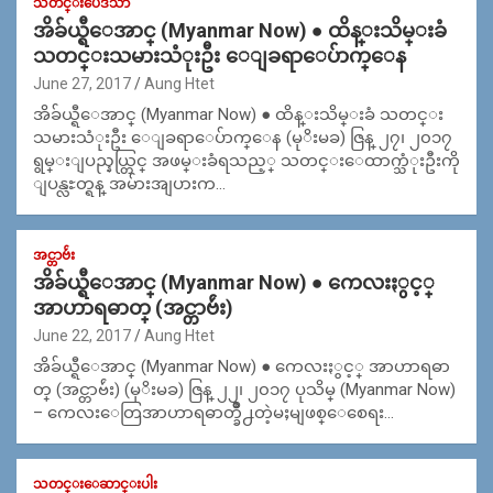
သတင္းပေဒသာ
အိခ်ယ္ရီေအာင္ (Myanmar Now) ● ထိန္းသိမ္းခံ
သတင္းသမားသံုးဦး ေျခရာေပ်ာက္ေန
June 27, 2017
Aung Htet
အိခ်ယ္ရီေအာင္ (Myanmar Now) ● ထိန္းသိမ္းခံ သတင္း
သမားသံုးဦး ေျခရာေပ်ာက္ေန (မုိးမခ) ဇြန္ ၂၇၊ ၂၀၁၇
ရွမ္းျပည္နယ္တြင္ အဖမ္းခံရသည့္ သတင္းေထာက္သံုးဦးကို
ျပန္လႊတ္ရန္ အမ်ားအျပားက…
အင္တာဗ်ဴး
အိခ်ယ္ရီေအာင္ (Myanmar Now) ● ကေလးႏွင့္
အာဟာရဓာတ္ (အင္တာဗ်ဴး)
June 22, 2017
Aung Htet
အိခ်ယ္ရီေအာင္ (Myanmar Now) ● ကေလးႏွင့္ အာဟာရဓာ
တ္ (အင္တာဗ်ဴး) (မုိးမခ) ဇြန္ ၂၂၊ ၂၀၁၇ ပုသိမ္ (Myanmar Now)
– ကေလးေတြအာဟာရဓာတ္ခ်ဳိ႕တဲ့မႈမျဖစ္ေစေရး…
သတင္းေဆာင္းပါး