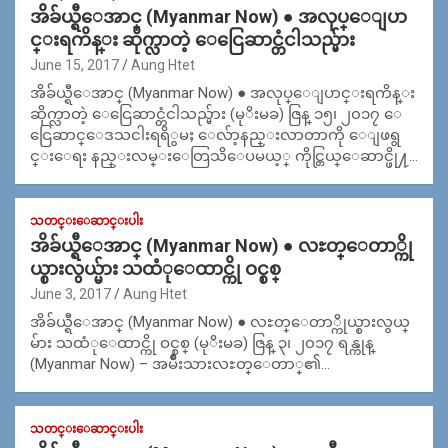
အိခ်ယ္ရီေအာင္ (Myanmar Now) ● အလုပ္ေျပာ
င္းရကိန္း ဆိုက္လာတဲ့ ေငြေဆာင္တံငါသည္မ်ား
June 15, 2017
Aung Htet
အိခ်ယ္ရီေအာင္ (Myanmar Now) ● အလုပ္ေျပာင္းရကိန္း
ဆိုက္လာတဲ့ ေငြေဆာင္တံငါသည္မ်ား (မုိးမခ) ဇြန္ ၁၅၊ ၂၀၁၇ ေ
ငြေဆာင္ေဒသငါးရရိွမႈ ေလ်ာ့နည္းလာတာကို ေျဖရွ
င္းေရး နည္းလမ္းေတြသိေပမယ့္ ကိုင္တြယ္ေဆာင္ဖို႔…
သတင္းေဆာင္းပါး
အိခ်ယ္ရီေအာင္ (Myanmar Now) ● လႊတ္ေတာ္ကို
ယ္စားလွယ္မ်ား သထံုေထာင္ကို ဝင္စစ္
June 3, 2017
Aung Htet
အိခ်ယ္ရီေအာင္ (Myanmar Now) ● လႊတ္ေတာ္ကိုယ္စားလွယ္
မ်ား သထံုေထာင္ကို ဝင္စစ္ (မုိးမခ) ဇြန္ ၃၊ ၂၀၁၇ ရန္ကုန္
(Myanmar Now) – အမ်ိဳးသားလႊတ္ေတာ္၏…
သတင္းေဆာင္းပါး