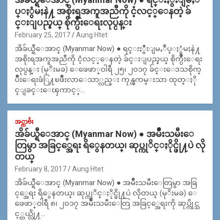
ပ္ႏွံမႈနဲ႔ အစိုးရအကူအညီကို ငံ့လင့္ေနတဲ့ ခ်
င္းျပည္နယ္ စိုက္ပ်ဳိးေရးလုပ္ငန္း
February 25, 2017
Aung Htet
အိခ်ယ္ရီေအာင္ (Myanmar Now) ● ရင္းႏွီးျမႇဳပ္ႏွံမႈနဲ႔
အစိုးရအကူအညီကို ငံ့လင့္ေနတဲ့ ခ်င္းျပည္နယ္ စိုက္ပ်ဳိးေရး
လုပ္ငန္း (မုိးမခ) ေဖေဖာ္ဝါရီ ၂၅၊ ၂၀၁၇ ခ်င္းေဒသစိုက္
ပ်ဳိးေရးဖံြ႔ၿဖိဳးလာေသာ္လည္း ကုန္ၾကမ္းသာ ထုတ္ႏို
င္ျခင္းေၾကာင့္…
အင္တာဗ်ဴး
အိခ်ယ္ရီေအာင္ (Myanmar Now) ● အမ်ဳိးသမီးေ
တြမွာ အခြင့္အေရး ရိွေနတယ္၊ ဆုပ္ကုိင္ႏိုင္ဖို႔ပဲ လို
တယ္
February 8, 2017
Aung Htet
အိခ်ယ္ရီေအာင္ (Myanmar Now) ● အမ်ဳိးသမီးေတြမွာ အခြ
င့္အေရး ရိွေနတယ္၊ ဆုပ္ကုိင္ႏိုင္ဖို႔ပဲ လိုတယ္ (မုိးမခ) ေ
ဖေဖာ္ဝါရီ ၈၊ ၂၀၁၇ အမ်ဳိးသမီးေတြ အခြင့္အေရးကို ဆုပ္ကိုင္သ
င့္တယ္လို႔…