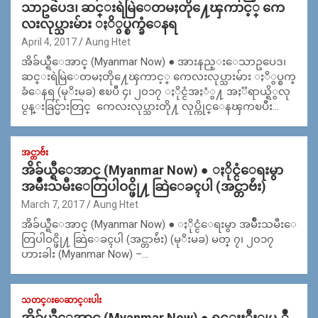
သာဥပေဒ၊ ဆင္းရဲမြဲေတမႈတို႔ေၾကာင့္ ကေ
လးလုပ္သားမ်ား ႏိွပ္စက္ခံေနရ
April 4, 2017
Aung Htet
အိခ်ယ္ရီေအာင္ (Myanmar Now) ● အားနည္းေသာဥပေဒ၊
ဆင္းရဲမြဲေတမႈတို႔ေၾကာင့္ ကေလးလုပ္သားမ်ား ႏိွပ္စက္
ခံေနရ (မုိးမခ) ဧၿပီ ၄၊ ၂၀၁၇ ႏိုင္ငံအႏံွ႔ အႏၱရာယ္ရိွလု
ပ္ငန္းခြင္မ်ားတြင္ ကေလးလုပ္သားတို႔ လုပ္ကိုင္ေနၾကၿပီး…
အင္တာဗ်ဴး
အိခ်ယ္ရီေအာင္ (Myanmar Now) ● ႏိုင္ငံေရးမွာ
အမ်ဳိးသမီးေတြပါဝင္ဖို႔ ဆြဲေခၚပါ (အင္တာဗ်ဴး)
March 7, 2017
Aung Htet
အိခ်ယ္ရီေအာင္ (Myanmar Now) ● ႏိုင္ငံေရးမွာ အမ်ဳိးသမီးေ
တြပါဝင္ဖို႔ ဆြဲေခၚပါ (အင္တာဗ်ဴး) (မုိးမခ) မတ္ ၇၊ ၂၀၁၇
ဟားခါး (Myanmar Now) –…
သတင္းေဆာင္းပါး
အိခ်ယ္ရီေအာင္ (Myanmar Now) ● ရင္းႏွီးျမႇဳ