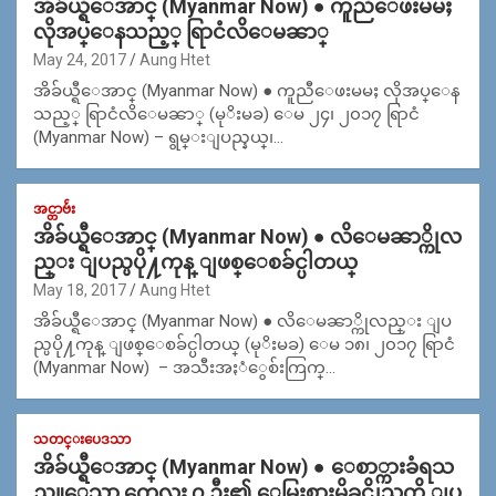
အိခ်ယ္ရီေအာင္ (Myanmar Now) ● ကူညီေဖးမမႈ
လိုအပ္ေနသည့္ ရြာငံလိေမၼာ္
May 24, 2017
Aung Htet
အိခ်ယ္ရီေအာင္ (Myanmar Now) ● ကူညီေဖးမမႈ လိုအပ္ေန
သည့္ ရြာငံလိေမၼာ္ (မုိးမခ) ေမ ၂၄၊ ၂၀၁၇ ရြာငံ
(Myanmar Now) – ရွမ္းျပည္နယ္၊…
အင္တာဗ်ဴး
အိခ်ယ္ရီေအာင္ (Myanmar Now) ● လိေမၼာ္ကိုလ
ည္း ျပည္ပပို႔ကုန္ ျဖစ္ေစခ်င္ပါတယ္
May 18, 2017
Aung Htet
အိခ်ယ္ရီေအာင္ (Myanmar Now) ● လိေမၼာ္ကိုလည္း ျပ
ည္ပပို႔ကုန္ ျဖစ္ေစခ်င္ပါတယ္ (မုိးမခ) ေမ ၁၈၊ ၂၀၁၇ ရြာငံ
(Myanmar Now) – အသီးအႏံွေစ်းကြက္…
သတင္းပေဒသာ
အိခ်ယ္ရီေအာင္ (Myanmar Now) ● ေစာ္ကားခံရသ
ည္ဟူေသာ ကေလး ၇ ဦး၏ ေမြးစားမိခင္ဆိုသူကို ျပ