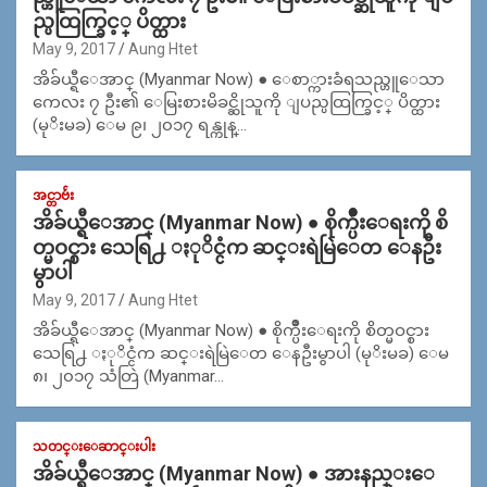
ည္ပထြက္ခြင့္ ပိတ္ထား
May 9, 2017
Aung Htet
အိခ်ယ္ရီေအာင္ (Myanmar Now) ● ေစာ္ကားခံရသည္ဟူေသာ
ကေလး ၇ ဦး၏ ေမြးစားမိခင္ဆိုသူကို ျပည္ပထြက္ခြင့္ ပိတ္ထား
(မုိးမခ) ေမ ၉၊ ၂၀၁၇ ရန္ကုန္…
အင္တာဗ်ဴး
အိခ်ယ္ရီေအာင္ (Myanmar Now) ● စိုက္ပ်ိဳးေရးကို စိ
တ္မဝင္စား သေရြ႕ ႏုိင္ငံက ဆင္းရဲမြဲေတ ေနဦး
မွာပါ
May 9, 2017
Aung Htet
အိခ်ယ္ရီေအာင္ (Myanmar Now) ● စိုက္ပ်ိဳးေရးကို စိတ္မဝင္စား
သေရြ႕ ႏုိင္ငံက ဆင္းရဲမြဲေတ ေနဦးမွာပါ (မုိးမခ) ေမ
၈၊ ၂၀၁၇ သံတြဲ (Myanmar…
သတင္းေဆာင္းပါး
အိခ်ယ္ရီေအာင္ (Myanmar Now) ● အားနည္းေ