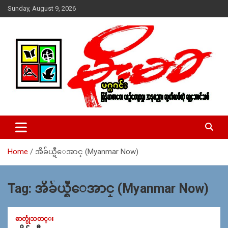
Skip
Sunday, August 9, 2026
to
content
USA – editors @ moemaka.net ((510) 854-6501)။ ရန္ကုန္ ဆက္သြ
MoeMaKa Burmese News &
ယ္ေရး – အမွတ္ ၂၅၄၊ ပထပ္၊ လမ္း ၄၀၊ ေက်ာက္တံတား၊ ရန္ကုန္။
Media
(ဖုုံး – ၀၉ ၂၅၂ ၂၄၉ ၀၉၄ ၊ ၀၉ ၄၂၁ ၇၄၃ ၇၅၃ ၊ ၀၉ ၅၀၄ ၁၀ ၅၈) ျ
ဖန္႔ခ်ိေရး – ဆိပ္ကမ္းသာစာေပ – အမွတ္ ၁၃ / ၃၈ လမ္း။ ပလာ
Home
အိခ်ယ္ရီေအာင္ (Myanmar Now)
ဇာေစ်းသစ္ ။ ၀၉ ၇၈၆၈၃၇ ၃၀၅ / ၀၉ ၉၆၃၆၉၉၈၃၄
Tag:
အိခ်ယ္ရီေအာင္ (Myanmar Now)
ဓာတ္ပုံသတင္း