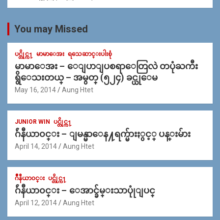
You may Missed
ပင္တိုင္က႑
မာမာေအး
ရသေဆာင္းပါးစုံ
မာမာေအး – ေျပာျပစရာေတြလဲ တပုံႀကီး
ရွိေသးတယ္ – အမွတ္ (၅၂၄) ခင္ယုေမ
May 16, 2014
Aung Htet
JUNIOR WIN
ပင္တိုင္က႑
ဂ်ဴနီယာ၀င္း – ျမန္မာေန႔ရက္မ်ားႏွင့္ ပန္းမ်ား
April 14, 2014
Aung Htet
ဂ်ဳနီယာ၀င္း
ပင္တိုင္က႑
ဂ်ဴနီယာ၀င္း – ေအာင္ခ်မ္းသာပုုံျပင္
April 12, 2014
Aung Htet