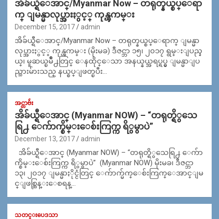
အိခ်ယ္ရီေအာင္/Myanmar Now – တရုတ္နယ္စပ္ေရာ
က္ ျမန္မာလုပ္အားႏွင့္ ကုန္ၾကမ္း
December 15, 2017
admin
အိခ်ယ္ရီေအာင္/Myanmar Now – တရုတ္နယ္စပ္ေရာက္ ျမန္မာ
လုပ္အားႏွင့္ ကုန္ၾကမ္း (မိုးမခ) ဒီဇင္ဘာ ၁၅၊ ၂၀၁၇ ရွမ္းျပည္န
ယ္၊ မူဆယ္ၿမိဳ႕တြင္ ေနထိုင္ေသာ အနယ္နယ္အရပ္ရပ္မွ ျမန္မာျပ
ည္သားမ်ားသည္ နယ္စပ္ျဖတ္ၿပီး…
အင္တာဗ်ဴး
အိခ်ယ္ရီေအာင္ (Myanmar NOW) – “တရုတ္ရိွသေ
ရြ႕ ေက်ာက္စိမ္းေစ်းကြက္က ရိွမွာပဲ”
December 13, 2017
admin
အိခ်ယ္ရီေအာင္ (Myanmar NOW) – “တရုတ္ရိွသေရြ႕ ေက်ာ
က္စိမ္းေစ်းကြက္က ရိွမွာပဲ” (Myanmar NOW) မိုးမခ၊ ဒီဇင္ဘာ
၁၃၊ ၂၀၁၇ ျမန္မာႏိုင္ငံတြင္ ေက်ာက္မ်က္ေစ်းကြက္ေအာင္ျမ
င္ျဖစ္ထြန္းေစရန္…
သတင္းပေဒသာ