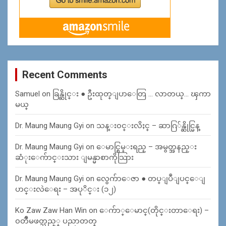
Recent Comments
Samuel
on
ခြန္ဆိုင္း ● ဦးထုတ္ျပာေတြ … လာတယ္… ၾကာ
မယ္
Dr. Maung Maung Gyi
on
သန္း၀င္းလိႈင္ – ဆာဂြ်န္ဆိုင္မြန္
Dr. Maung Maung Gyi
on
ေမာင္စြမ္းရည္ – အမွတ္အနည္း
ဆံုးေက်ာင္းသား ျမန္မာစာကိုသြား
Dr. Maung Maung Gyi
on
လွေက်ာေဇာ ● တပ္ျပဳျပင္ေျ
ပာင္းလဲေရး – အပုိင္း (၁၂)
Ko Zaw Zaw Han Win
on
ေက်ာ္ေမာင္(တိုင္းတာေရး) –
၀တၳဳမဖတ္သည့္ ပညာတတ္