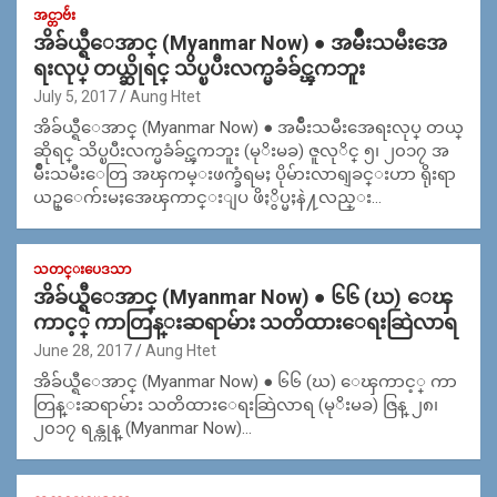
အင္တာဗ်ဴး
အိခ်ယ္ရီေအာင္ (Myanmar Now) ● အမ်ဳိးသမီးအေ
ရးလုပ္ တယ္ဆိုရင္ သိပ္ၿပီးလက္မခံခ်င္ၾကဘူး
July 5, 2017
Aung Htet
အိခ်ယ္ရီေအာင္ (Myanmar Now) ● အမ်ဳိးသမီးအေရးလုပ္ တယ္
ဆိုရင္ သိပ္ၿပီးလက္မခံခ်င္ၾကဘူး (မုိးမခ) ဇူလုိင္ ၅၊ ၂၀၁၇ အ
မ်ဳိးသမီးေတြ အၾကမ္းဖက္ခံရမႈ ပိုမ်ားလာရျခင္းဟာ ရိုးရာ
ယဥ္ေက်းမႈအေၾကာင္းျပ ဖိႏွိပ္မႈနဲ႔လည္း…
သတင္းပေဒသာ
အိခ်ယ္ရီေအာင္ (Myanmar Now) ● ၆၆ (ဃ) ေၾ
ကာင့္ ကာတြန္းဆရာမ်ား သတိထားေရးဆြဲလာရ
June 28, 2017
Aung Htet
အိခ်ယ္ရီေအာင္ (Myanmar Now) ● ၆၆ (ဃ) ေၾကာင့္ ကာ
တြန္းဆရာမ်ား သတိထားေရးဆြဲလာရ (မုိးမခ) ဇြန္ ၂၈၊
၂၀၁၇ ရန္ကုန္ (Myanmar Now)…