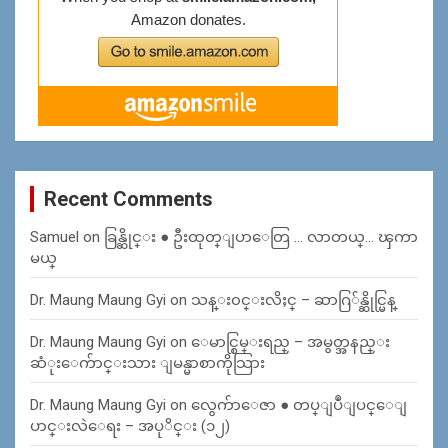
Recent Comments
Samuel
on
ခြန္ဆိုင္း ● ဦးထုတ္ျပာေတြ … လာတယ္… ၾကာ
မယ္
Dr. Maung Maung Gyi
on
သန္း၀င္းလိႈင္ – ဆာဂြ်န္ဆိုင္မြန္
Dr. Maung Maung Gyi
on
ေမာင္စြမ္းရည္ – အမွတ္အနည္း
ဆံုးေက်ာင္းသား ျမန္မာစာကိုသြား
Dr. Maung Maung Gyi
on
လွေက်ာေဇာ ● တပ္ျပဳျပင္ေျ
ပာင္းလဲေရး – အပုိင္း (၁၂)