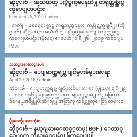
ဆိုင္းဗ်ဴ – အသံတိတ္ ႏွိပ္စက္ေနတဲ႔ တရုတ္တစ္သ်ွဴးငွ
က္ေျပာပင္မ်ား
February 26, 2019
admin
ဓာတ္ပုံ – ဖရဲစစ္ေရွာင္ဒုကၡသည္စခန္း၊ ကန္ပိုင္တည္ျမိဳ႕၊ (ဆို
င္းဗ်ဴ) ဆိုင္းဗ်ဴ – အသံတိတ္ ႏွိပ္စက္ေနတဲ႔ တရုတ္တစ္သ်ွဴးငွ
က္ေျပာပင္မ်ား (မိုးမခ) ေဖေဖာ္၀ါရီ ၂၆၊ ၂၀၁၉ ကခ်င္ျပ
ည္နယ္ထဲ…
သတင္းေဆာင္းပါး
ဆိုင္​းဗ်ဴ – ေျမာက္အရပ္က ျငိမ္းခ်မ္းေရး
April 29, 2018
admin
ဆိုင္​းဗ်ဴ – ေျမာက္အရပ္က ျငိမ္းခ်မ္းေရး (မိုုးမခ) ဧျပီ ၂၉
၊ ၂၀၁၈ ၁၉၆၂ ခုႏွစ္ကတည္းက အျမစ္တည္လာခဲ႕တဲ႕စစ္ပြဲဟာ
ဒီေန႕အခ်ိန္ထိ ျပီးဆံုးဖို႕ အတြက္ ကခ်င္လူထုေတြ လမ္းစ…
မိုုးမခကိုု ေပးတဲ့စာ
ဆိုင္းဗ်ဴ – နယ္​ျခား​ေစာင္​့တပ္​( BGF )​ ေတာင္​​
ေပၚက ဘိန္​းခင္​းမ်ား ဖ်က္ေပးပါ