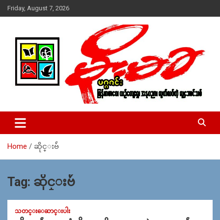
Skip
Friday, August 7, 2026
to
content
USA – editors @ moemaka.net ((510) 854-6501)။ ရန္ကုန္ ဆက္သြ
MoeMaKa Burmese News &
ယ္ေရး – အမွတ္ ၂၅၄၊ ပထပ္၊ လမ္း ၄၀၊ ေက်ာက္တံတား၊ ရန္ကုန္။
Media
(ဖုုံး – ၀၉ ၂၅၂ ၂၄၉ ၀၉၄ ၊ ၀၉ ၄၂၁ ၇၄၃ ၇၅၃ ၊ ၀၉ ၅၀၄ ၁၀ ၅၈) ျ
ဖန္႔ခ်ိေရး – ဆိပ္ကမ္းသာစာေပ – အမွတ္ ၁၃ / ၃၈ လမ္း။ ပလာ
Home
ဆိုင္းဗ်ဴ
ဇာေစ်းသစ္ ။ ၀၉ ၇၈၆၈၃၇ ၃၀၅ / ၀၉ ၉၆၃၆၉၉၈၃၄
Tag:
ဆိုင္းဗ်ဴ
သတင္းေဆာင္းပါး