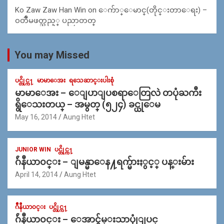
Ko Zaw Zaw Han Win
on
ေက်ာ္ေမာင္(တိုင္းတာေရး) –
၀တၳဳမဖတ္သည့္ ပညာတတ္
You may Missed
ပင္တိုင္က႑
မာမာေအး
ရသေဆာင္းပါးစုံ
မာမာေအး – ေျပာျပစရာေတြလဲ တပုံႀကီး
ရွိေသးတယ္ – အမွတ္ (၅၂၄) ခင္ယုေမ
May 16, 2014
Aung Htet
JUNIOR WIN
ပင္တိုင္က႑
ဂ်ဴနီယာ၀င္း – ျမန္မာေန႔ရက္မ်ားႏွင့္ ပန္းမ်ား
April 14, 2014
Aung Htet
ဂ်ဳနီယာ၀င္း
ပင္တိုင္က႑
ဂ်ဴနီယာ၀င္း – ေအာင္ခ်မ္းသာပုုံျပင္