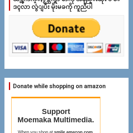
ပ
ဒၚလာ လွဴျပီး မိုးမခကို ကူညီပါ
န္
ရွာ
ရန္
Donate while shopping on amazon