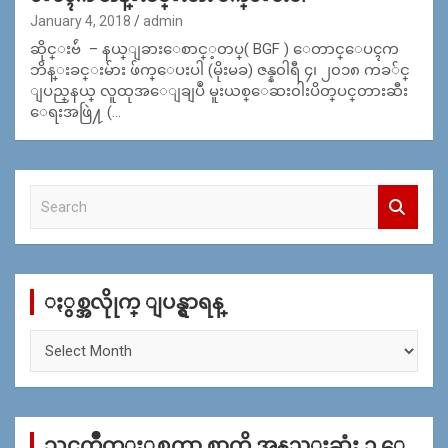
January 4, 2018
admin
ဆိုင္းဗ်ဴ – နယ္​ျခား​ေစာင္​့တပ္​( BGF )​ ေတာင္​​ေပၚက
ဘိန္​းခင္​းမ်ား ဖ်က္ေပးပါ (မိုးမခ) ဇန္န၀ါရီ ၄၊ ၂၀၁၈ ကခ​်င္​
ျပည္​နယ္​ လူထုအ​ေျချပဳ မူးယစ္​​ေဆး၀ါးပိတ္​ပင္​တားဆီး​
ေရးအဖြဲ႔ (…
S
e
a
r
c
ႏွစ္အလိုုက္ ျပန္ရွာရန္
h
ႏွ
စ္
အ
လိုု
က္
သင္ၾကိဳက္ႏွစ္သက္ရာ စာကို အနည္းဆုံး ၁ ေ
ျ