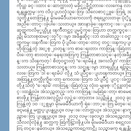
ကိုယ္ထ ခင္းထား ေဆာက္ထားတဲ့ မခိုင့္တခိုင္တံတားေလးကေန 
ရန္ကုန္ဖက္ကမ္းက လိပ္ျပာလုံသူေတြ၊ သီလေစာင့္သူေတြရဲ့
သူတို႔တေတြနဲ႔ မိုးမခမီဒီယာကေလးကို ဇရပ္ကေလးတခု၊ ပုံ
အညီေတာင္းခဲ့ပါေသးတယ္။ အားနာခဲ့ေၾကာင္းေျပာခ်င
ဆုတ္ၾကလိမ့္မယ္လို႔ ၾကိဳတင္ထင္ျမင္ခ်က္ေတြဟာ တက္တက
ည္ကို မိသားစုထမင္း၀ုိင္းမွာ အခ်ိန္မဆိုင္းဘဲ တခါတည္း ၀င္စ
က္ၾကမ္းၾကီးေတြက ပိုျပီးေတာ့ေတာင္ တင္းၾကပ္ျမဲ
ဟိုးလြန္ခဲ့တဲ့ အႏွစ္ ၂၀တုန္းက စာေရးတာ၊ ကာတြန္းဆြဲတ
ပီးေတာ့ စား၀တ္ေနေရးအတြက္ ကြန္ပ်ဴတာစာသင္ေနတဲ့အခ်ိန္
န္းက သိၾကတ့ဲ စိတ္၀င္စားတဲ့ ‘ေရႊမိနဲ႔ အဂၤလိပ္စာ’ ကာတြန္
သးတယ္။ ကြန္ပ်ဴတာစာသင္ခန္းက သင္ပုန္းမွာ ဘာရယ္လို႔ ရည္ရြယ
လးေတြက ‘ဒါ ေရႊမိပဲ’ လို႔ သံျပိဳင္ေျပာၾကတယ္။ ကြန
အထြန္႔တက္လိုက္မိေတာ့ ကေလးေတြက သံျပိဳင္ပဲ ျငင္းခ်က္ထ
တို႔သိတဲ့ ‘ေရႊမိ’ ကာတြန္းဆြဲတဲ့သူ လုံး၀ မျဖစ္ႏိုင္ဘူးတ
င္းထန္ဆုံးပဲ။ အဲသည္ကတည္းက ကာတြန္းမဆြဲေတာ့၊ စာမေရ
စားဖို႔ ကြန္ပ်ဴတာအလုပ္ကိုပဲ လုပ္ခဲ့ေတာ့တာ။ သည္လိုနဲ႔ ၂၀၀၃ ခုႏ
လြန္ခဲ့တဲ့ ၁၀ ႏွစ္ကမွာ မိုးမခမီဒီယာကို ရဲေဘာ္ေတြ 
ခၚမႈနဲ႔ မတ္တပ္ျပန္ရပ္တယ္။ လမ္းေလ်ာက္တယ္။ အဲသည္ေနာ
ည္တာေတြ ျပန္လုပ္တယ္။ အခု ၂၀၁၃ လမ္းခုလပ္မွာ အဲသည္ကေလာင္ကို
သီလလုံလုံနဲ႔ ဆက္လက္ ဆြဲကိုင္သြားဖို႔ပါ။ မိုးမခမီဒီယာ စင္က
တြ တင္ေနမိတယ္။ အဲသည္အေကာင္တေကာင္ကို သည္မွာဖက္ ရန္ကုန္