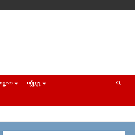
စဥ္အလာ
ပင္တိုင္က႑