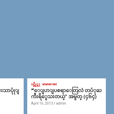
ပင္တိုင္က႑
မာမာေအး
္းသာပုုံျ
“ေျပာျပစရာေတြလဲ တပံုႀ
ကီးရိွေသးတယ္” အမွတ္ (၄၆၄)
April 16, 2013
admin