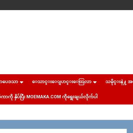
စာပေဒသာ
ေသာင္းေျပာင္းေထြလာ
သမိုင္းနဲ႔ အ
ကာကို နှိပ်ပြီး MOEMAKA.COM ကိုရွေးချယ်လိုက်ပါ