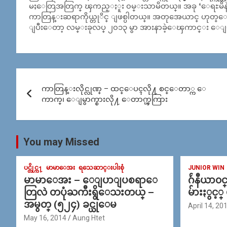
မႈေတြအတြက္ ၾကည္ႏူး ၀မ္းသာမိတယ္။ အခု ‘ေရႊမိနဲ႔ 
ကာတြန္းဆရာကိုယ္တုိင္ ျဖစ္ပါတယ္။ အတုအေယာင္ ဟုတ္ေယာင
ျပီးေတာ့ လမ္းခုလပ္ ၂၀၁၃ မွာ အားနာခဲ့ေၾကာင္း ေျပာရ
Post
ကာတြန္းလိုင္လုဏ္ – ထင္ေပၚလို႔ စင္ေတာ္က ေ
navigation
ကာက္၊ ေျမွာက္စားလို႔ ေတာက္ၾကြား
You may Missed
ပင္တိုင္က႑
မာမာေအး
ရသေဆာင္းပါးစုံ
JUNIOR WIN
မာမာေအး – ေျပာျပစရာေ
ဂ်ဴနီယာ၀
တြလဲ တပုံႀကီးရွိေသးတယ္ –
မ်ားႏွင့္
အမွတ္ (၅၂၄) ခင္ယုေမ
April 14, 20
May 16, 2014
Aung Htet