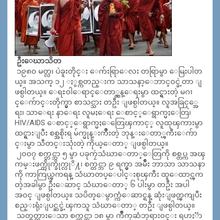
ဦးေဃာသိတ
၁၉၈၀ မတ္လ၊ ပဲခူးတိုင္း ေက်းရြာေလး တရြာမွာ ေမြးပါတ
ယ္။ အသက္ ၁၂ ႏွစ္ကတည္းက သာသနာ့ေဘာင္၀င္ခဲ့တာ ျ
ဖစ္ပါတယ္။ ေရႊ၀ါေရာင္ေတာ္လွန္ေရးမွာ ထင္ရွားတဲ့ မဂၢ
င္ေက်ာင္းတိုက္မွာ စာသင္သား တဦး ျဖစ္ပါတယ္။ လူအခြင့္အေ
ရး၊ သာေရး နာေရး လူမႈေရး ေစာင့္ေရွာက္မႈေတြ၊
HIV/AIDS ေစာင့္ေရွာက္မႈေတြေၾကာင့္ လူထုၾကားမွာ
ထင္ရွားျပီး စစ္အစိုးရ မ်က္မုန္းက်ဳိးတဲ့ ဘုန္းေတာ္ၾကီးေက်ာ
င္းမွာ သီတင္းသုံးတဲ့ ကိုယ္ေတာ္ ျဖစ္ပါတယ္။
၂၀၀၇ စက္တင္ဘာ ၅ မွာ ပခုကၠဴသံဃာေတာ္ေတြကို စစ္တပ္က အၾ
ကမ္းဖက္တိုက္ခိုက္လုိ႔၊ စက္တင္ဘာ ၉ ရက္မွာ အမ်ဳိး ဘာသာ သာသနာ
ကို ကာကြယ္ၾကရန္ သံဃာတပ္ေပါင္းစုၾကီး ထူေထာင္ၾက
တဲ့အခါမွာ ဦးေဆာင္ သံဃာေတာ္ ၆ ပါးမွာ တဦး အပါ
အ၀င္ ျဖစ္ပါတယ္။ သပိတ္ေမွာက္ကံေဆာင္ရန္ ဆုံးျဖတ္ၾကျပီး
စည္းရုံးျပင္ဆင္ခဲ့ၾကသူ သံဃာေတာ္ တဦး ျဖစ္ပါတယ္။
သတ္မွတ္ထားေသာ စက္တင္ဘာ ၁၈ မွာ က်ိဳကၠဆံဘုရား၀င္း ရဟႏၱာ