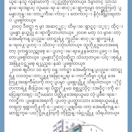
ယူေနသူ လူနာမ်ားကို ႏွင္ထုတ္လိုက္ပါတယ္။ ဒီမွာတင္ သာသ
နာေရးအျပင္ လူမႈေရး ေစာင့္ေရွာက္မႈမွာ တက္ၾကြတဲ့ ျ
မန္မာဘုန္းေတာ္ၾကီးေက်ာင္း တေက်ာင္း နိဂုံးခ်ဳပ္သြားရတာ
ပဲ ျဖစ္ပါတယ္။
၂၀၀၇ ဒီဇင္ဘာ ၅ မွာ အဆင့္ဆင့္ တိမ္းေရွာင္ရင္းႏွင့္ ထိုင္း
ျမန္မာ နယ္စပ္ကို ေရာက္ရွိလာပါတယ္။ ၂၀၀၈ မတ္ ၁၁ မွာေတာ့
အေမရိကန္ျပည္ေထာင္စုရဲ႔ ကူညီေစာင့္ေရွာက္မႈနဲ႔
ေရႊ႔ေျပာင္း သီတင္းသုံးပါတယ္။ သူတို႔ဥပေဒအရေ
တာ့ ဒုကၡသည္အျဖစ္ ေျပာင္းေရႊ႔ေနခ်ထားျခင္း ခံရ
တာျဖစ္ပါတယ္။ ျမန္မာႏိုင္ငံလုံးဆိုင္ရာ သံဃာ့တပ္ေပါင္းစုရဲ႔
အဖြဲ႔၀င္အျဖစ္ ရပ္တည္ေနဆဲ ျဖစ္ပါတယ္။
၂၀၀၈ ဧျပီလ ၁၀ ရက္ ၀န္းက်င္မွာ အေမရိကန္ျပည္ေထာင္စု
ရဲ႔ လႊတ္ေတာ္လူ႔အခြင့္အေရး ေကာ္မီတီမွာ ၎ရဲ႔ အေ
တြ႔အၾကဳံမ်ားကို တင္ျပမွာ ျဖစ္တယ္လို႔ သိရပါတယ္။ ႏိုင္ငံ
တကာရဲ႔ စီးပြားေရး ပိတ္ဆုိ႔မႈ၊ စစ္တပ္အသိုင္းအ၀ိုင္းကို ေ
ငြေၾကးရင္းႏွီးမႈမ်ား ပိတ္ဆို႔အေရးယူမႈ၊ လုံျခဳံေရးေ
ကာင္စီက ျမန္မာအေရးကို ျပတ္ျပတ္သားသား အေရးယူမႈနဲ႔
တရုတ္ ရုရွားတို႔ကို ေျဖာင့္ျဖျပီးေတာ့ အေမရိကန္က ေ
ဆာင္ရြက္ေပးႏိုင္ဖို႔ေတြကို တိုက္တြန္းခ်င္တယ္လို႔ သိရပါတယ္။