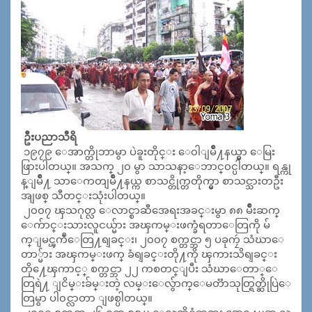
ဦးပညာသီရိ
၁၉၇၉ ေအာက္တိုဘာမွာ ပဲခူးတိုင္း ေ၀ါျမိဳ႔နယ္မွာ ေမြး
ဖြားပါတယ္။ အသက္ ၂၀ မွာ သာသနာ့ေဘာင္၀င္ပါတယ္။ ရန္ကု
န္ျမိဳ႔ သာေကတျမိဳ႔နယ္က စာသင္တိုက္တတိုက္မွာ စာသင္သားတဦး
အျဖစ္ သီတင္းသုံးပါတယ္။
၂၀၀၇ ၾသဂုတ္လ ေလာင္စာဆီအေရးအခင္းမွာ ၈၈ မ်ဳိးဆက္
ေက်ာင္းသားလူငယ္မ်ား အၾကမ္းဖက္ခံရတာေတြကို မ်
က္ျမင္ၾကဳံေတြ႔ရျခင္း၊ ၂၀၀၇ စက္တင္ဘာ ၅ ပခုကၠဴ သံဃာေ
တာ္မ်ား အၾကမ္းဖက္ ခံရျခင္းတို႔ကို ၾကားသိရျခင္း
တို႔ေၾကာင့္ စက္တင္ဘာ ၂၂ ကစတင္ျပီး သံဃာေတာ္ေ
တြရဲ႔ ျငိမ္းခ်မ္းတဲ့ လမ္းေလွ်ာက္ေမတၱာသုတ္ရြတ္ဆိုပြဲေ
တြမွာ ပါ၀င္လာတာ ျဖစ္ပါတယ္။