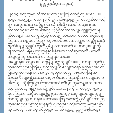
စ္ပတ္လည္အထိမ္းအမွတ္)
၂၀၀၇ စက္တင္ဘာမွာ သံဃာေတာ္ေတြ စတင္ခဲ့တဲ့ ေရႊ၀ါေ
ရာင္ေတာ္လွန္ေရးေနာက္ပိုင္း တိဗက္ဘုန္းေတာ္ၾကီးေတြ
ရဲ႔ လႈပ္ရွားမႈက ထပ္ခ်ပ္မကြာ လိုက္ပါလို႔လာပါတယ္။ ဗုဒၶ
ဘာသာ၀င္ေတြအပါအ၀င္ ႏိုင္ငံတကာက ျပည္သူလူထုၾ
ကီးတရပ္လုံးက လက္နက္မဲ့တဲ့ ရဟန္းသံဃာေတြဟာ စစ္အစိုးရေ
တြ အာဏာရွင္ေတြရဲ႔ နင္းေခ်မႈေအာက္ကေန ဘယ္လို ၾကံ့
ၾကံ့ခံရပ္တည္ျပီး သူတို႔ရဲ႔ သာသနာကို ေစာင့္ေရွာက္ခဲ့
ၾကသလဲ၊ စြန္႔လႊတ္အနစ္နာခံခဲ့ၾကသလဲဆိုတာကို ပကတိ
သိျမင္လိုၾကတာကို ေတြ႔ရပါတယ္။
ခရစ္ယာန္ေတြမွာ ေယရႈနဲ႔ပတ္သက္ျပီး ေျပာစရာ၊ သူတို႔
သူေတာ္စင္ေတြနဲ႔ ပတ္သက္ျပီး ေျပာစရာ မွတ္တမ္းေတြ၊
ပြဲလမ္းေတြ၊ ေအာက္ေမ့ဆုေတာင္းစရာေတြ အ
မ်ားၾကီး ျဖစ္တဲ့အေၾကာင္း မိတ္ေဆြတဦးက ေျပာျပ
ပါတယ္။ ကိုးကြယ္ရာ ဘာသာအသီးသီးမွာ ဟိုးတုန္းက အတိ
တ္မွာ စေတးခဲ့ စြန္႔လႊတ္ခဲ့ျပီး သာသနာကို ေစာင့္ေရွာက္ရ
ပုံေတြဟာ သမိုင္းျဖစ္က်န္ရစ္ခဲ့ေပမယ့္ ယခု ျမန္မာျပည္နဲ႔
တိဗက္ျပည္က ရဟန္းေတာ္ေတြ အသက္နဲ႔လဲျပီး ကာကြ
ယ္ေစာင့္ေရွာက္ေနရတဲ့ ျဖစ္ရပ္ေတြကေတာ့ မ်က္ေမွာ
က္ သတင္းအျဖစ္ ပရိသတ္ၾကားထဲ လွည့္လည္ဆဲျဖစ္ပါတယ္။