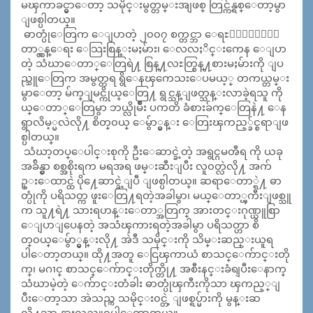
မၾကာခင္မွာေတာ့ သမိုင္းမွတ္တမ္းအျဖစ္ တြင္က်န္ရစ္ေတာ့မွာ
ျဖစ္ပါတယ္။
ဓာတ္ပုံေတြက ေျပာတဲ့ ၂၀၀၇ စက္တင္ဘာ ေရႊ၀ါေရာင္ေ
တာ္လွန္ေရး ေသြးစြန္းမႈမ်ား၊ ေလလႈိင္းကေန ေျပာ
တဲ့ သံဃာေတာ္ေတြရဲ႔ စြန္႔လႊတ္စြန္႔စားမႈမ်ားကို ျပ
ည္သူေတြက အမွတ္တရ ရွိေနၾကေသးေပမယ့္ တကယ္တမ္း
မွာေတာ့ မ်က္ျမင္ကိုယ္ေတြ႔ ရွင္သန္ျဖတ္သန္းလာခဲ့ရသူ ကို
ယ္ေတာ္ေတြမွာ ဘယ္လိုမ်ဳိး ပကတိ ခံစားခ်က္ေတြနဲ႔ ေန
ရွာလိမ့္မလဲလို႔ စိတ္၀ယ္ ေမွ်ာ္မွန္း ေတြးၾကည့္ခ်င္စရာျဖ
စ္ပါတယ္။
သံဃာ့တပ္ေပါင္းစုကို ဦးေဆာင္ခဲ့တဲ့ အရွင္ဂမၻီရ ကို ယခု
အခ်ိန္မွာ စစ္အစိုးရက မရအရ ဖမ္းဆီးျပီး လူ၀တ္လဲလို႔ အက်
ဥ္းေထာင္ထဲ ပို႔ေဆာင္ခဲ့ျပီ ျဖစ္ပါတယ္။ ဆရာေတာ္ရဲ႔ ဓာ
တ္ပုံကို ပရိသတ္က ဖူးေတြ႔ရတဲ့အခါမွာ၊ မယ္ေတာ္ၾကီးျဖစ္သူ
က သူ႔ရဲ႔ သားရဟန္းေတာ္အတြက္ အားတင္းဂုဏ္ယူစြာ
ေျပာျပေနတဲ့ အသံၾကားရတဲ့အခါမွာ ပရိသတ္ဟာ စိ
တ္၀ယ္ေမွ်ာ္မွန္းလို႔ အဲဒီ သမိုင္းကို သိမ္းဆည္းယူရ
ပါေတာ့တယ္။ ထို႔အတူ ေငြၾကာယံ စာသင္ေက်ာင္းတို
က္၊ မဂၢင္ စာသင္ေက်ာင္းတိုက္တို႔ အစီးနင္းခံရျပီးေနာက္
သံဃာမဲ့တဲ့ ေက်ာင္းတံခါး ဓာတ္ပုံၾကီးကိုသာ ၾကည့္ျ
ပီးေတာ့သာ အဲသည္က သမိုင္း၀င္တဲ့ ျဖစ္ရပ္မ်ားကို မွန္းဆ
လို႔သာ နားလည္ယူရပါေတာ့တယ္။