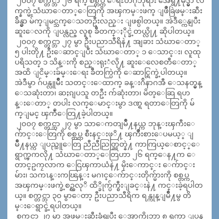
၂၀၀၇ စက္တင္ဘာ ၂၆ ရက္ စစ္တပ္က ေရႊတိဂုံဘုရား အေရွ႔မုဒ္မွာ လ
က္နက္မဲ့သံဃာေတာ္ေတြကို အၾကမ္းဖက္ ျဖိဳခြဲဖမ္းဆီး
ခ်ိန္မွာ မ်က္ျမင္သက္ေသတဦးလည္း ျဖစ္ပါတယ္။ အဲဒီ္ကေနျပီး
ဆူးေလကို ျပန္လည္ လူစု ခ်ီတက္ႏိုင္ခဲ့တယ္လို႔ ဆိုပါတယ္။
၂၀၀၇ စက္တင္ဘာ ၂၇ မွာ ဦးပညာသီရိနဲ႔ အျခား သံဃာေတာ္
၅ ပါးတို႔ ဦးေဆာင္ျပီး သံဃာေတာ္ ၁ ေသာင္း၊ လူထု
ပရိသတ္ ၁ သိန္းကို စည္းရုးံလို႔ ဆူးေလေစတီေတာ္
အထိ ျငိမ္းခ်မ္းေရး ခ်ီတက္ပြဲကို ေဆာင္ရြက္ခဲ့ပါတယ္။
အဲဒီမွာ ဂ်ပန္လူမ်ဳိး သတင္းေထာက္ ခန္းဂ်ိနာဂအီ ေသနတ္မွန္
ေသဆုံးတာ၊ ဆႏၵျပသူ တဦး က်ဆုံးတာ၊ မိတ္ေဆြ ရဟ
န္းေတာ္ တပါး လက္ေမာင္းမွာ ဒဏ္ရ ရတာေတြကို မ်
က္ျမင္ ၾကဳံေတြ႔ခဲ့ပါတယ္။
၂၀၀၇ စက္တင္ဘာ ၂၇ မွာ သာေကတျမိဳ႔နယ္က ဘုန္းၾကီးေ
က်ာင္းေတြကို စစ္တပ္က စီးနင္းဖုိ႔ ၾကိဳးစားေပမယ့္ ျ
မိဳ႔နယ္က ျပည္သူေတြ ညီညီညြတ္ညြတ္နဲ႔ ကာကြယ္ေစာင့္ေ
ရွာက္ၾကလို႔ သံဃာေတာ္ေတြဟာ ၂၆ ရက္ေန႔က ေ
တာင္ဥကၠလာက ေငြၾကာယံနဲ႔ မိုးေကာင္း ေက်ာင္း
မ်ား၊ သကၤန္းကၽြန္း မဂၢင္ေက်ာင္းတိုက္မ်ားကို စစ္တပ္က
အၾကမ္းဖက္ခဲ့စဥ္ကလုိ ထိ္ခိုက္ပ်က္စီးျခင္းနဲ႔ ကင္းခဲ့ရပါတ
ယ္။ စက္တင္ဘာ ၃၀ မွာေတာ့ ဦးပညာသီရိက ရန္ကုန္ျမိဳ႔မွ တိ
မ္းေရွာင္ခဲ့ရပါတယ္။
စက္တင္ဘာ ၂၇ မွာ အဖမ္းဆီးခံရျပီး ေအာက္တိုဘာ ၈ ရက္မွာ ျပန္