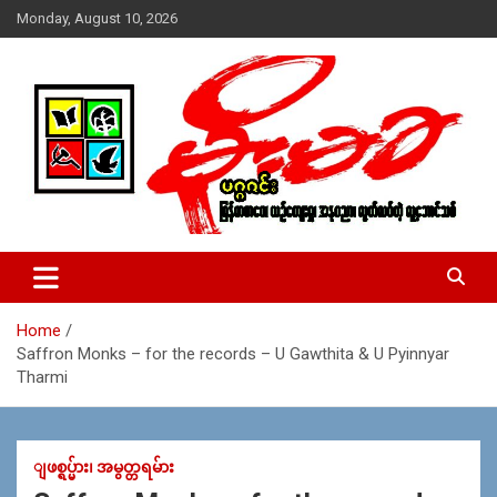
Skip
Monday, August 10, 2026
to
content
USA – editors @ moemaka.net ((510) 854-6501)။ ရန္ကုန္ ဆက္သြ
MoeMaKa Burmese News &
ယ္ေရး – အမွတ္ ၂၅၄၊ ပထပ္၊ လမ္း ၄၀၊ ေက်ာက္တံတား၊ ရန္ကုန္။
Media
(ဖုုံး – ၀၉ ၂၅၂ ၂၄၉ ၀၉၄ ၊ ၀၉ ၄၂၁ ၇၄၃ ၇၅၃ ၊ ၀၉ ၅၀၄ ၁၀ ၅၈) ျ
ဖန္႔ခ်ိေရး – ဆိပ္ကမ္းသာစာေပ – အမွတ္ ၁၃ / ၃၈ လမ္း။ ပလာ
Home
ဇာေစ်းသစ္ ။ ၀၉ ၇၈၆၈၃၇ ၃၀၅ / ၀၉ ၉၆၃၆၉၉၈၃၄
Saffron Monks – for the records – U Gawthita & U Pyinnyar
Tharmi
ျဖစ္ရပ္မ်ား၊ အမွတ္တရမ်ား