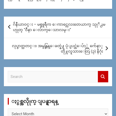
Post
ဂ်ဴနီယာ၀င္း – မစ္ဇူရီက ေကာင္ကေလးတေယာက္ သုုိ႕မ
navigation
ဟုုတ္ “၀ီနာ ေလ်ာက္ေသာလမ္း“
လုပ္ဇာတ္သတင္း၊ အမွန္လြန္ေခတ္နဲ႔ ပုံျပင္ထဲေပ်ာ္တဲ့ က်ေနာ္
တို႔လူသားေတြ (၃) နိဂုံး
S
e
a
r
c
ႏွစ္အလိုုက္ ျပန္ရွာရန္
h
ႏွ