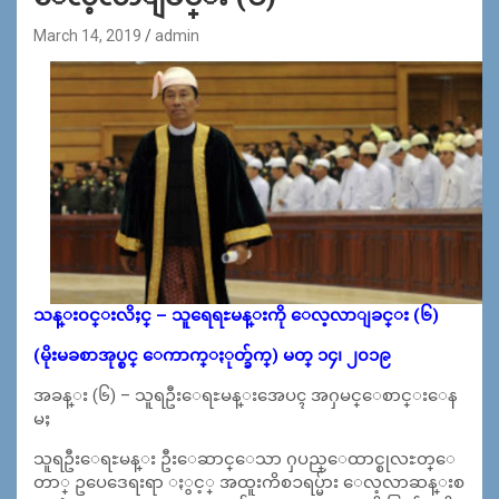
March 14, 2019
admin
သန္း၀င္းလိႈင္ – သူရေရႊမန္းကို ေလ့လာျခင္း (၆)
(မိုးမခစာအုပ္စင္ ေကာက္ႏုတ္ခ်က္) မတ္ ၁၄၊ ၂၀၁၉
အခန္း (၆) – သူရဦးေရႊမန္းအေပၚ အႁမင္ေစာင္းေန
မႈ
သူရဦးေရႊမန္း ဦးေဆာင္ေသာ ႁပည္ေထာင္စုလႊတ္ေ
တာ္ ဥပေဒေရးရာ ႏွင့္ အထူးကိစၥရပ္မ်ား ေလ့လာဆန္းစ