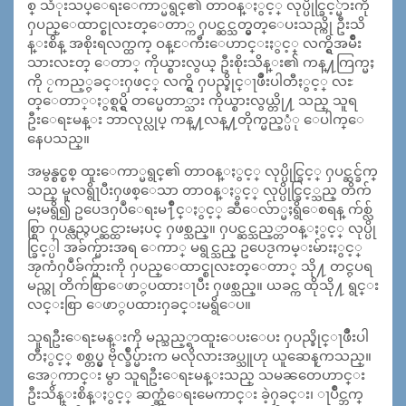
စ္ သံုးသပ္ေရးေကာ္မရွင္၏ တာဝန္ႏွင့္ လုပ္ပိုင္ခြင့္မ်ားကို
ႁပည္ေထာင္စုလႊတ္ေတာ္က ႁပင္ဆင္သတ္မွတ္ေပးသည္ကို ဦးသိ
န္းစိန္ အစိုးရလက္ထက္ ဝန္ႄကီးေဟာင္းႏွင့္ လက္ရွိအမ်ိဳး
သားလႊတ္ ေတာ္ ကိုယ္စားလွယ္ ဦးစိုးသိန္း၏ ကန္႔ကြက္မႈ
ကို ႂကည့္ႁခင္းႁဖင့္ လက္ရွိ ႁပည္ခိုင္ႃဖိဳးပါတီႏွင့္ လႊ
တ္ေတာ္ႏွစ္ရပ္ရွိ တပ္မေတာ္သား ကိုယ္စားလွယ္တို႔ သည္ သူရ
ဦးေရႊမန္း ဘာလုပ္လုပ္ ကန္႔လန္႔တိုက္မည့္ပံု ေပါက္ေ
နေပသည္။
အမွန္စင္စစ္ ထူးေကာ္မရွင္၏ တာဝန္ႏွင့္ လုပ္ပိုင္ခြင့္ ႁပင္ဆင္ခ်က္
သည္ မူလရွိႃပီးႁဖစ္ေသာ တာဝန္ႏွင့္ လုပ္ပိုင္ခြင့္သည္ တိက်
မႈမရွိ၍ ဥပေဒႁပဳေရးမ႑ိဳင္ႏွင့္ ဆီေလ်ာ္မႈရွိေစရန္ က်စ္လ်
စ္စြာ ႁပန္လည္ႁပင္ဆင္ထားမႈပင္ ႁဖစ္သည္။ ႁပင္ဆင္သည့္တာဝန္ႏွင့္ လုပ္ပို
င္ခြင့္ပါ အခ်က္မ်ားအရ ေကာ္ မရွင္သည္ ဥပေဒႂကမ္းမ်ားႏွင့္
အႂကံႁပဳခ်က္မ်ားကို ႁပည္ေထာင္စုလႊတ္ေတာ္ သို႔ တင္ႁပရ
မည္ဟု တိက်စြာေဖာ္ႁပထားႃပီး ႁဖစ္သည္။ ယခင္က ထိုသို႔ ရွင္း
လင္းစြာ ေဖာ္ႁပထားႁခင္းမရွိေပ။
သူရဦးေရႊမန္းကို မည္သည့္ရာထူးေပးေပး ႁပည္ခိုင္ႃဖိဳးပါ
တီႏွင့္ စစ္တပ္မွ ဗိုလ္ခ်ဳပ္မ်ားက မလိုလားအပ္သူဟု ယူဆေနႂကသည္။
အေႂကာင္း မွာ သူရဦးေရႊမန္းသည္ သမၼတေဟာင္း
ဦးသိန္းစိန္ႏွင့္ ဆက္ဆံေရးမေကာင္း ခဲ့ႁခင္း၊ ႃပိဳင္ဘက္