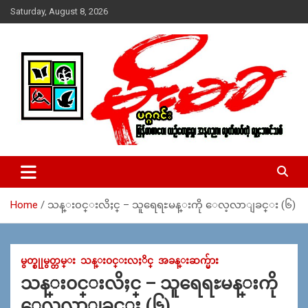
Skip
Saturday, August 8, 2026
to
content
USA – editors @ moemaka.net ((510) 854-6501)။ ရန္ကုန္ ဆက္သြ
MoeMaKa Burmese News &
ယ္ေရး – အမွတ္ ၂၅၄၊ ပထပ္၊ လမ္း ၄၀၊ ေက်ာက္တံတား၊ ရန္ကုန္။
Media
(ဖုုံး – ၀၉ ၂၅၂ ၂၄၉ ၀၉၄ ၊ ၀၉ ၄၂၁ ၇၄၃ ၇၅၃ ၊ ၀၉ ၅၀၄ ၁၀ ၅၈) ျ
ဖန္႔ခ်ိေရး – ဆိပ္ကမ္းသာစာေပ – အမွတ္ ၁၃ / ၃၈ လမ္း။ ပလာ
Home
သန္း၀င္းလိႈင္ – သူရေရႊမန္းကို ေလ့လာျခင္း (၆)
ဇာေစ်းသစ္ ။ ၀၉ ၇၈၆၈၃၇ ၃၀၅ / ၀၉ ၉၆၃၆၉၉၈၃၄
မွတ္စုုမွတ္တမ္း
သန္း၀င္းလႈိင္
အခန္းဆက္မ်ား
သန္း၀င္းလိႈင္ – သူရေရႊမန္းကို
ေလ့လာျခင္း (၆)