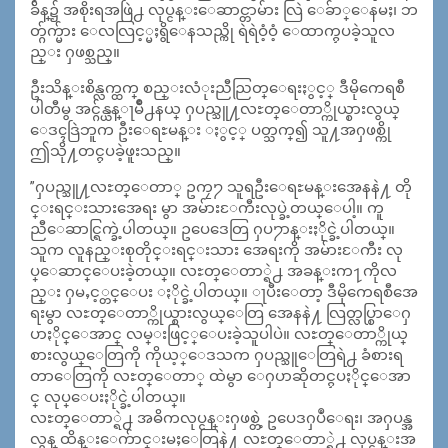
ခ်ိန္၌ အစိုးရအဖြဲ႕ လုပ္ငန္းေဆာင္တာမ်ား လြဲ ေခ်ာ္ေနမႈ၊ ဘ
တ္ဂ်က္မ်ား ေလလြင့္မႈရွိေနသည္ကို ရဲရဲဝံ့ဝံ့ ေထာက္ႁပခဲ့သူလ
ည္း ႁဖစ္သည္။
ဦးသိန္းစိန္လက္ထက္ စည္းလံုးညီညြတ္ေရးႏွင့္ ဒီမိုကေရစီ
ပါတီမွ အင္ဂ်န္ယန္ႃမိဳ႕နယ္ ႁပည္သူ႔လႊတ္ေတာ္ကိုယ္စားလွယ္
ေဒၚဒြဲဘူက ဦးေရႊမန္း ႏွင့္ ပတ္သက္၍ သူ႔အႁဖစ္ကို
ဤသို႔တင္ႁပခဲ့ဖူးသည္။
”ႁပည္သူ႔လႊတ္ေတာ္ ဥကၠ႒ သူရဦးေရႊမန္းအေနနဲ႔ တို
င္းရင္းသားအေရး မွာ အမ်ားႄကီးလုပ္ခဲ့တယ္ေပါ့။ ကူ
ညီေဆာင္ရြက္ခဲ့ပါတယ္။ ဥပေဒေတြ ႁပ႒ာန္းႏိုင္ခဲ့ပါတယ္။
သူက လူနည္းစုတိုင္းရင္းသား အေရးကို အမ်ားႄကီး လု
ပ္ေဆာင္ေပးခဲ့တယ္။ လႊတ္ေတာ္ရဲ႕ အခန္းက႑ကိုလ
ည္း ႁမႇင့္တင္ေပး ႏိုင္ခဲ့ပါတယ္။ ႃပီးေတာ့ ဒီမိုကေရစီအေ
ရးမွာ လႊတ္ေတာ္ကိုယ္စားလွယ္ေတြ အေနနဲ႔ လြတ္လပ္စြာေႁ
ပာႏိုင္ေအာင္ လမ္းဖြင့္ေပးခဲ့သူပါပဲ။ လႊတ္ေတာ္ကိုယ္
စားလွယ္ေတြကို ကိုယ့္ေဒသက ႁပည္သူေတြရဲ႕ ခံစားရ
တာေတြကို လႊတ္ေတာ္ ထဲမွာ ေႁပာဆိုတင္ႁပႏိုင္ေအာ
င္ လုပ္ေပးႏိုင္ခဲ့ပါတယ္။
လႊတ္ေတာ္ရဲ႕ အဓိကလုပ္ငန္းႁဖစ္တဲ့ ဥပေဒႁပဳေရး၊ အႁပန္အ
လွန္ ထိန္းေက်ာင္းမႈေတြနဲ႔ လႊတ္ေတာ္ရဲ႕ လုပ္ငန္းအ