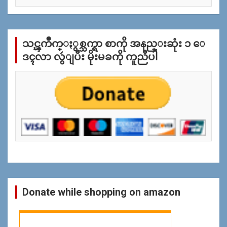
စ္
အ
လိုု
က္
သင္ၾကိဳက္ႏွစ္သက္ရာ စာကို အနည္းဆုံး ၁ ေ
ျ
ပ
ဒၚလာ လွဴျပီး မိုးမခကို ကူညီပါ
န္
ရွာ
ရန္
Donate while shopping on amazon