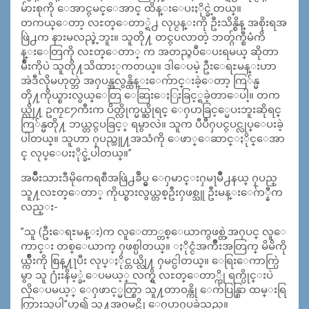
မ်ားစုကို ေအာင္ႁမင္ေအာင္ ထိန္းေပးႏိုင္ခဲ့တယ္။
တကယ္ေတာ့ လႊတ္ေတာ္ရဲ႕ လုပ္ငန္းကို ဦးသိန္စိန္ အစိုးရအ
ဖြဲ႕က နားမလည္ခဲ့ဘူး။ သူတို႔ တင္ႁပလာတဲ့ ဘတ္ဂ်က္စီမံကိ
န္းေတြကို လႊတ္ေတာ္ က အတည္ႁပဳေပးရမယ္ ဆိုတာ
မ်ိဳးကိုပဲ သူတို႔သိထားႂကတယ္။ ဒါေပမဲ့ ဦးေရႊမန္းဟာ
အဲဒီလိုမဟုတ္ဘဲ အႁပန္အလွန္ထိန္းေက်ာင္းခဲ့ေတာ့ ကြ်န္မ
တို႔ကိုယ္စားလွယ္ေတြ ေဆြးေႏြးခြင့္ရခဲ့တာေပါ့။ တက
ယ္လို႔ ဥကၠ႒ႄကီးက ပိတ္လိုက္မယ္ဆိုရင္ ေႁပာခြင့္မေပးဘူးဆိုရင္
ကြ်န္မတို႔ ဘယ္တင္ႁပခြင့္ ရမွာလဲ။ သူက ပီပီႁပင္ႁပင္လုပ္ေပးခဲ့
ပါတယ္။ သူဟာ ႁပည္သူ႔အသံကို ေဖာ္ေဆာင္ႏိုင္ေအာ
င္ လုပ္ေပးႏိုင္ခဲ့ပါတယ္။”
အမ်ိဳးသားဒီမိုကေရစီအဖြဲ႕ခ်ဳပ္မွ ေႁမာင္းႁမႃမိဳ႕နယ္ ႁပည္
သူ႔လႊတ္ေတာ္ ကိုယ္စားလွယ္တစ္ဦးႁဖစ္သူ ဦးမန္းေဂ်ာ္နီက
လည္း-
”သူ (ဦးေရႊမန္း)က လူေတာ္တစ္ေယာက္ႁဖစ္တဲ့အႁပင္ လူေ
ကာင္း တစ္ေယာက္ ႁဖစ္ပါတယ္။ ႏိုင္ငံအက်ိဳးအတြက္ မိမိကို
ယ္က်ိဳးကို စြန္႔ႃပီး လုပ္ႏိုင္တယ္လို႔ ႁမင္ပါတယ္။ ေရြးေကာက္ပြဲ
မွာ သူ ႐ံႈးနိမ့္ခဲ့ေပမယ့္ လက္ရွိ လႊတ္ေတာ္ကို ရက္ပိုင္းပဲ
လိုေပမယ့္ ေႁဖာင့္မတ္စြာ သူ႔တာဝန္ကို ေက်ပြန္စြာ ထမ္းရြ
က္သြားသူပါ”ဟူ၍ သူ႔အႁမင္ကို ေႁပာႁပခဲ့သည္။