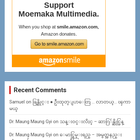
Recent Comments
Samuel
on
ခြန္ဆိုင္း ● ဦးထုတ္ျပာေတြ … လာတယ္… ၾကာ
မယ္
Dr. Maung Maung Gyi
on
သန္း၀င္းလိႈင္ – ဆာဂြ်န္ဆိုင္မြန္
Dr. Maung Maung Gyi
on
ေမာင္စြမ္းရည္ – အမွတ္အနည္း