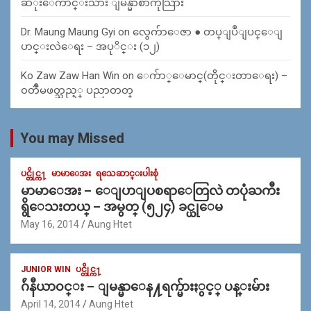
ဆံုးေက်ာင္းသား ျမန္မာစာကိုသြား
Dr. Maung Maung Gyi
on
လွေက်ာေဇာ ● တပ္ျပဳျပင္ေျ
ပာင္းလဲေရး – အပုိင္း (၁၂)
Ko Zaw Zaw Han Win
on
ေက်ာ္ေမာင္(တိုင္းတာေရး) –
၀တၳဳမဖတ္သည့္ ပညာတတ္
You may Missed
ပင္တိုင္က႑
မာမာေအး
ရသေဆာင္းပါးစုံ
မာမာေအး – ေျပာျပစရာေတြလဲ တပုံႀကီး
ရွိေသးတယ္ – အမွတ္ (၅၂၄) ခင္ယုေမ
May 16, 2014
Aung Htet
JUNIOR WIN
ပင္တိုင္က႑
ဂ်ဴနီယာ၀င္း – ျမန္မာေန႔ရက္မ်ားႏွင့္ ပန္းမ်ား
April 14, 2014
Aung Htet