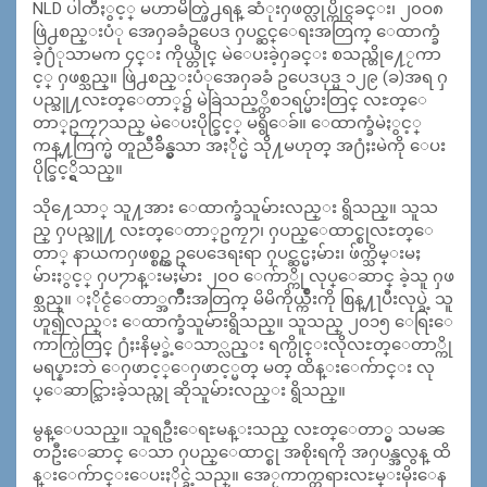
NLD ပါတီႏွင့္ မဟာမိတ္ဖြဲ႕ရန္ ဆံုးႁဖတ္လုပ္ကိုင္ႁခင္း၊ ၂၀ဝ၈
ဖြဲ႕စည္းပံု အေႁခခံဥပေဒ ႁပင္ဆင္ေရးအတြက္ ေထာက္ခံ
ခဲ့႐ံုသာမက ၄င္း ကိုယ္တိုင္ မဲေပးခဲ့ႁခင္း စသည္တို႔ေႂကာ
င့္ ႁဖစ္သည္။ ဖြဲ႕စည္းပံုအေႁခခံ ဥပေဒပုဒ္မ ၁၂၉ (ခ)အရ ႁ
ပည္သူ႔လႊတ္ေတာ္၌ မဲခြဲသည့္ကိစၥရပ္မ်ားတြင္ လႊတ္ေ
တာ္ဥကၠ႒သည္ မဲေပးပိုင္ခြင့္ မရွိေခ်။ ေထာက္ခံမဲႏွင့္
ကန္႔ကြက္မဲ တူညီခ်ိန္မွသာ အႏိုင္မဲ သို႔မဟုတ္ အ႐ံႈးမဲကို ေပး
ပိုင္ခြင့္ရွိသည္။
သို႔ေသာ္ သူ႔အား ေထာက္ခံသူမ်ားလည္း ရွိသည္။ သူသ
ည္ ႁပည္သူ႔ လႊတ္ေတာ္ဥကၠ႒၊ ႁပည္ေထာင္စုလႊတ္ေ
တာ္ နာယကႁဖစ္စဥ္က ဥပေဒေရးရာ ႁပင္ဆင္မႈမ်ား၊ ဖ်က္သိမ္းမႈ
မ်ားႏွင့္ ႁပ႒ာန္းမႈမ်ား ၂၀ဝ ေက်ာ္ကို လုပ္ေဆာင္ ခဲ့သူ ႁဖ
စ္သည္။ ႏိုင္ငံေတာ္အက်ိဳးအတြက္ မိမိကိုယ္က်ိဳးကို စြန္႔ႃပီးလုပ္ခဲ့ သူ
ဟူ၍လည္း ေထာက္ခံသူမ်ားရွိသည္။ သူသည္ ၂၀၁၅ ေရြးေ
ကာက္ပြဲတြင္ ႐ံႈးနိမ့္ခဲ့ေသာ္လည္း ရက္ပိုင္းလိုလႊတ္ေတာ္ကို
မရပ္နားဘဲ ေႁဖာင့္ေႁဖာင့္မတ္ မတ္ ထိန္းေက်ာင္း လု
ပ္ေဆာင္သြားခဲ့သည္ဟု ဆိုသူမ်ားလည္း ရွိသည္။
မွန္ေပသည္။ သူရဦးေရႊမန္းသည္ လႊတ္ေတာ္မွ သမၼ
တဦးေဆာင္ ေသာ ႁပည္ေထာင္စု အစိုးရကို အႁပန္အလွန္ ထိ
န္းေက်ာင္းေပးႏိုင္ခဲ့သည္။ အေႂကာက္တရားလႊမ္းမိုးေန