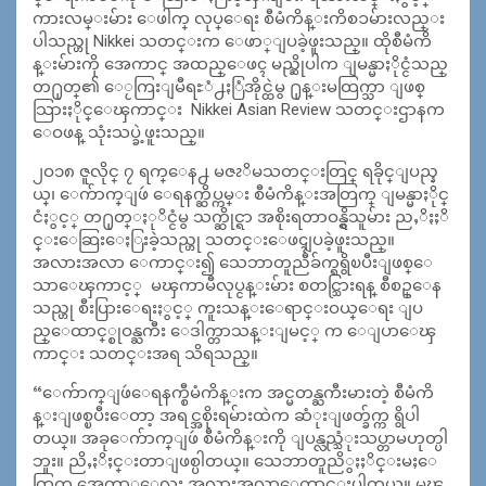
ကားလမ္းမ်ား ေဖါက္ လုပ္ေရး စီမံကိန္းကိစၥမ်ားလည္း
ပါသည္ဟု Nikkei သတင္းက ေဖာ္ျပခဲ့ဖူးသည္။ ထိုစီမံကိ
န္းမ်ားကို အေကာင္ အထည္ေဖၚ မည္ဆိုပါက ျမန္မာႏိုင္ငံသည္
တ႐ုတ္၏ ေႂကြးျမီရႊံ႕ႏြံအိုင္ထဲမွ ႐ုန္းမထြက္သာ ျဖစ္
သြားႏိုင္ေၾကာင္း Nikkei Asian Review သတင္းဌာနက
ေဝဖန္ သုံးသပ္ခဲ့ဖူးသည္။
၂ဝ၁၈ ဇူလိုင္ ၇ ရက္ေန႕ မဇၩိမသတင္းတြင္ ရခိုင္ျပည္န
ယ္၊ ေက်ာက္ျဖဴ ေရနက္ဆိပ္ကမ္း စီမံကိန္းအတြက္ ျမန္မာႏိုင္
ငံႏွင့္ တ႐ုတ္ႏုိင္ငံမွ သက္ဆိုင္ရာ အစိုးရတာဝန္ရွိသူမ်ား ညႇိႏႈိ
င္းေဆြးေႏြးခဲ့သည္ဟု သတင္းေဖၚျပခဲ့ဖူးသည္။
အလားအလာ ေကာင္း၍ သေဘာတူညီခ်က္ရရွိၿပီးျဖစ္ေ
သာေၾကာင့္ မၾကာမီလုပ္ငန္းမ်ား စတင္သြားရန္ စီစဥ္ေန
သည္ဟု စီးပြားေရးႏွင့္ ကူးသန္းေရာင္းဝယ္ေရး ျပ
ည္ေထာင္္စုဝန္ႀကီး ေဒါက္တာသန္းျမင့္ က ေျပာေၾ
ကာင္း သတင္းအရ သိရသည္။
“ေက်ာက္ျဖဴေရနက္စီမံကိန္းက အင္မတန္ႀကီးမားတဲ့ စီမံကိ
န္းျဖစ္ၿပီးေတာ့ အရင္အစိုးရမ်ားထဲက ဆံုးျဖတ္ခ်က္က ရွိပါ
တယ္။ အခုေက်ာက္ျဖဴ စီမံကိန္းကို ျပန္လည္သံုးသပ္တာမဟုတ္ပါ
ဘူး။ ညိႇႏိႈင္းတာျဖစ္ပါတယ္။ သေဘာတူညိွႏႈိင္းမႈေ
တြက အေတာ္ေလး အလားအလာေကာင္းပါတယ္။ မၾ