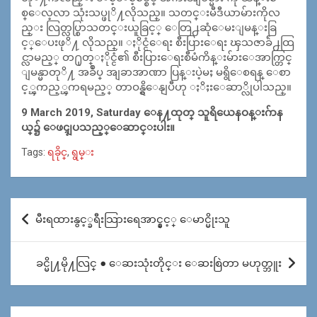
စ္ေလ့လာ သုံးသပ္ဖုိ႔လိုသည္။ သတင္းမီဒီယာမ်ားကိုလ
ည္း လြတ္လပ္စြာသတင္းယူခြင့္ ေတြ႕ဆုံေမးျမန္းခြ
င့္ေပးဖုိ႔ လိုသည္။ ႏိုင္ငံေရး စီးပြားေရး ၾသဇာခ်ဲ႕ထြ
င္လာမည့္ တ႐ုတ္ႏိုင္ငံ၏ စီးပြားေရးစီမံကိန္းမ်ားေအာက္တြင္
ျမန္မာတုိ႔ အခ်ဳပ္ အျခာအာဏာ ပြန္းပဲ့မႈ မရွိေစရန္ ေစာ
င့္ၾကည့္ၾကရမည့္ တာဝန္ရွိေနျပီဟု ႏိႈးေဆာ္လိုပါသည္။
9 March 2019, Saturday ေန႔ထုတ္ သူရိယေနဝန္းဂ်ာန
ယ္၌ ေဖၚျပသည့္ေဆာင္းပါး။
Tags:
ရခိုင္
,
ရွမ္း
Post
မီးရထားနွင့္ခရီးသြားရေအာင္နွင့္ ေမာင္မိုးသူ
navigation
ခင္မို႔မို႔လြင္ ● ေဆးသုံးတိုင္း ေဆးစြဲတာ မဟုတ္ဘူး