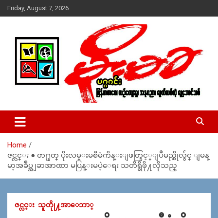
Skip
Friday, August 7, 2026
to
content
USA – editors @ moemaka.net ((510) 854-6501)။ ရန္ကုန္ ဆက္သြ
MoeMaKa Burmese News &
ယ္ေရး – အမွတ္ ၂၅၄၊ ပထပ္၊ လမ္း ၄၀၊ ေက်ာက္တံတား၊ ရန္ကုန္။
Media
(ဖုုံး – ၀၉ ၂၅၂ ၂၄၉ ၀၉၄ ၊ ၀၉ ၄၂၁ ၇၄၃ ၇၅၃ ၊ ၀၉ ၅၀၄ ၁၀ ၅၈) ျ
ဖန္႔ခ်ိေရး – ဆိပ္ကမ္းသာစာေပ – အမွတ္ ၁၃ / ၃၈ လမ္း။ ပလာ
Home
ဇာေစ်းသစ္ ။ ၀၉ ၇၈၆၈၃၇ ၃၀၅ / ၀၉ ၉၆၃၆၉၉၈၃၄
ဇင္လင္း ● တ႐ုတ္ ပိုးလမ္းမစီမံကိန္းျဖတ္ခြင့္ျပဳမည္ဆိုလွ်င္ ျမန္
မာ့အခ်ဳပ္အျခာအာဏာ မပြန္းမပဲ့ေရး သတိရွိဖို႔လိုသည္
ဇင္လင္း
သူတိုု႔အာေဘာ္