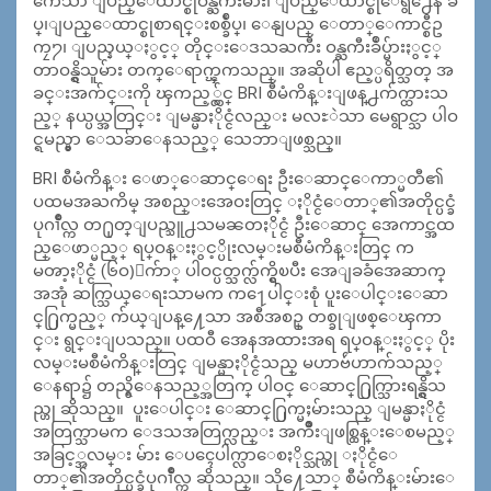
ကေသာ ျပည္ေထာင္စုဝန္ႀကီးမ်ား၊ ျပည္ေထာင္စုေရွ႕ေန ခ်ဳ
ပ္၊ျပည္ေထာင္စုစာရင္းစစ္ခ်ဳပ္၊ ေနျပည္ ေတာ္ေကာင္စီဥ
ကၠ႒၊ ျပည္နယ္ႏွင့္ တိုင္းေဒသႀကီး ဝန္ႀကီးခ်ဳပ္မ်ားႏွင့္
တာဝန္ရွိသူမ်ား တက္ေရာက္ၾကသည္။ အဆိုပါ ဧည့္ပရိတ္သတ္ အ
ခင္းအက်င္းကို ၾကည့္လွ်င္ BRI စီမံကိန္းျဖန္႕က်က္ထားသ
ည့္ နယ္ပယ္အတြင္း ျမန္မာႏိုင္ငံလည္း မလႊဲသာ မေရွာင္သာ ပါဝ
င္ရမည္မွာ ေသခ်ာေနသည့္ သေဘာျဖစ္သည္။
BRI စီမံကိန္း ေဖာ္ေဆာင္ေရး ဦးေဆာင္ေကာ္မတီ၏
ပထမအႀကိမ္ အစည္းအေဝးတြင္ ႏိုင္ငံေတာ္၏အတိုင္ပင္ခံ
ပုဂၢိဳလ္က တ႐ုတ္ျပည္သူ႕သမၼတႏိုင္ငံ ဦးေဆာင္ အေကာင္အထ
ည္ေဖာ္မည့္ ရပ္ဝန္းႏွင့္ပိုးလမ္းမစီမံကိန္းတြင္ က
မၻာ့ႏိုင္ငံ (၆ဝ)ေက်ာ္ ပါဝင္ပတ္သက္လ်က္ရွိၿပီး အေျခခံအေဆာက္
အအုံ ဆက္သြယ္ေရးသာမက က႑ေပါင္းစုံ ပူးေပါင္းေဆာ
င္႐ြက္မည့္ က်ယ္ျပန္႔ေသာ အစီအစဥ္ တစ္ခုျဖစ္ေၾကာ
င္း ရွင္းျပသည္။ ပထဝီ အေနအထားအရ ရပ္ဝန္းႏွင့္ ပိုး
လမ္းမစီမံကိန္းတြင္ ျမန္မာႏိုင္ငံသည္ မဟာဗ်ဴဟာက်သည့္
ေနရာ၌ တည္ရွိေနသည့္အတြက္ ပါဝင္ ေဆာင္႐ြက္သြားရန္ရွိသ
ည္ဟု ဆိုသည္။ ပူးေပါင္း ေဆာင္႐ြက္မႈမ်ားသည္ ျမန္မာႏိုင္ငံ
အတြက္သာမက ေဒသအတြက္လည္း အက်ိဳးျဖစ္ထြန္းေစမည့္
အခြင့္အလမ္း မ်ား ေပၚေပါက္လာေစႏိုင္သည္ဟု ႏိုင္ငံေ
တာ္၏အတိုင္ပင္ခံပုဂၢိဳလ္က ဆိုသည္။ သို႔ေသာ္ စီမံကိန္းမ်ားေ