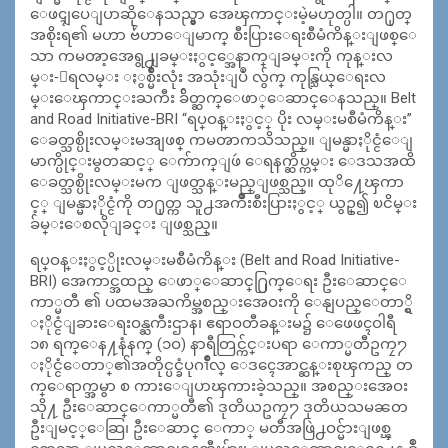
ေဖၚျပေျပာဆိုေနသည္မွာ အေၾကာင္းမဲ့မဟုတ္ပါ။ တ႐ုတ္
အစိုးရ၏ မဟာ ဗ်ဴဟာေျမာက္ စီးပြားေရးစီမံကိန္းျဖစ္ေ
သာ ကမၻာ့အေရွ႕ျခမ္းႏွင့္အေနာက္ျခမ္းကို ကုန္းလ
မ္း-ေရလမ္း ႏွစ္မ်ိဳးလုံး အသုံးျပဳ လွ်က္ ကုန္သြယ္ေရးလ
မ္းေၾကာင္းႀကီး ခ်ိတ္ဆက္ေဖာ္ေဆာင္ေနသည္။ Belt
and Road Initiative-BRI “ရပ္ဝန္းႏွင့္ ပိုး လမ္းမစီမံကိန္း”
ေခတ္သစ္ပိုးလမ္းမအျဖစ္ ကမၻာကသိသည္။ ျမန္မာႏိုင္ငံေျ
မာက္ပိုင္းမွတဆင့္ ေက်ာက္ျဖဴ ေရနက္ဆိပ္ကမ္း ေဒသအထိ
ေခတ္သစ္ပိုးလမ္းမက ျဖတ္သန္းမည္ျဖစ္သည္။ ထုိ႔ေၾကာ
င့္ ျမန္မာႏိုင္ငံကို တ႐ုတ္က သူ႕အက်ိဳးစီးပြားႏွင့္ ယွဥ္၍ ၿငိမ္း
ခ်မ္းေစလိုျခင္း ျဖစ္သည္။
ရပ္ဝန္းႏွင့္ပိုးလမ္းမစီမံကိန္း (Belt and Road Initiative-
BRI) အေကာင္အထည္ ေဖာ္ေဆာင္႐ြက္ေရး ဦးေဆာင္ေ
ကာ္မတီ ၏ ပထမအႀကိမ္အစည္းအေဝးကို ေနျပည္ေတာ္ရွိ
ႏိုင္ငံျခားေရးဝန္ႀကီးဌာန၊ ဧရာဝတီခန္းမ၌ ေဖေဖၚဝါရီ
၁၈ ရက္ေန႔နံနက္ (၁ဝ) နာရီတြင္က်င္းပရာ ေကာ္မတီဥကၠ႒
ႏိုင္ငံေတာ္၏အတိုင္ပင္ခံပုဂၢိဳလ္ ေဒၚေအာင္ဆန္းစုၾကည္ တ
က္ေရာက္အမွာ စ ကားေျပာၾကားခဲ့သည္။ အစည္းအေဝး
သို႔ ဦးေဆာင္ေကာ္မတီ၏ ဒုတိယဥကၠ႒ ဒုတိယသမၼတ
ဦးျမင့္ေဆြ၊ ဦးေဆာင္ ေကာ္ မတီအဖြဲ႕ဝင္မ်ားျဖစ္ၾ