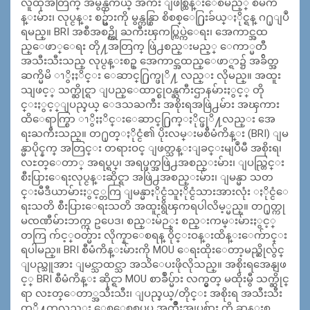
လူထုအတြက္ အမွန္တကယ္ အက်ိဳး ျဖစ္ထြန္းေစမည့္ စီမံကိ
န္းမ်ား၊ လုပ္ငန္း စဥ္မ်ားကို မွန္ကန္စြာ စိစစ္ေ႐ြးခ်ယ္ႏိုင္ရန္ ဂ႐ုျပဳ
ရမည္။ BRI အစီအစဥ္ကို ႀကီးၾကပ္ကြပ္ကဲေရး၊ အေကာင္အထ
ည္ေဖာ္ေရး တို႔အတြက္ ဖြဲ႕စည္းမည့္ ေကာ္မတီ
အသီးသီးသည္ လုပ္ငန္းစဥ္ အေကာင္အထည္ေဖာ္ရာ၌ အခ်ိတ္အ
ဆက္မိမိ ၫွိႏႈိင္း ေဆာင္႐ြက္ဖုိ႔ လည္း လိုမည္။ အထူး
သျဖင့္ သက္ဆိုင္ရာ ျပည္ေထာင္စုဝန္ႀကီးဌာနမ်ားႏွင့္ တို
င္းႏွင့္ျပည္နယ္ ေဒသႀကီး အစိုးရအဖြဲ႕မ်ား အၾကား
ထိေရာက္စြာ ၫွိႏႈိင္းေဆာင္႐ြက္ႏိုင္ဖုိ႔လည္း အေ
ရးႀကီးသည္။ တ႐ုတ္ႏိုင္ငံ၏ ပိုးလမ္းမစီမံကိန္း (BRI) ျမ
န္မာပိုင္နက္ အတြင္း တရားဝင္ ျဖတ္သန္းျခင္းမျပဳမီ အစိုးရ၊
လႊတ္ေတာ္ အရပ္ရပ္၊ အရပ္ဖက္အဖြဲ႕အစည္းမ်ား၊ ျပည္တြင္း
စီးပြားေရးလုပ္ငန္းဆိုင္ရာ အဖြဲ႕အစည္းမ်ား၊ ျမန္မာ သတ
င္းမီဒီယာမ်ားႏွင့္တကြ ျမန္မာႏိုင္ငံသူႏိုင္ငံသားအားလုံး ႏိုင္ငံေ
ရးသတိ စီးပြားေရးသတိ အထူးရွိၾကရပါလိမ့္မည္။ တ႐ုတ္ကု
မၸဏီမ်ားဘက္က ဥပေဒ၊ စည္းမ်ဉ္း စည္းကမ္းမ်ားႏွင့္
တကြ က်င့္ဝတ္မ်ား လိုက္နာေစရန္ ဝိုင္းဝန္းထိန္းေက်ာင္း
ရပါမည္။ BRI စီမံကိန္းမ်ားကို MOU ေရးထိုးေတာ့မည္ဆိုလွ်င္
ျပည္သူအား ျမင္သာထင္သာ အသိေပးဖိုလိုသည္။ အစိုးရအေနျဖ
င့္ BRI စီမံကိန္း ဆိုင္ရာ MOU စာခ်ဳပ္မ်ား လက္မွတ္ မထိုးမွီ သက္ဆိုင္
ရာ လႊတ္ေတာ္အသီးသီး၊ ျပည္နယ္/တိုင္း အစိုးရ အသီးသီး
တုိ႔ကလည္း ေစ့ေစ့စပ္စပ္ အက်ိဳးအျပစ္မ်ား ကို ဆန္းစ