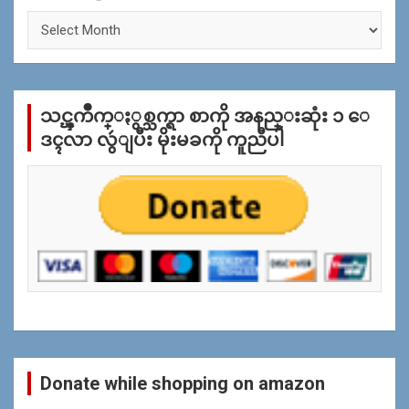
ႏွ
စ္
အ
လိုု
က္
သင္ၾကိဳက္ႏွစ္သက္ရာ စာကို အနည္းဆုံး ၁ ေ
ျ
ပ
ဒၚလာ လွဴျပီး မိုးမခကို ကူညီပါ
န္
ရွာ
ရန္
Donate while shopping on amazon