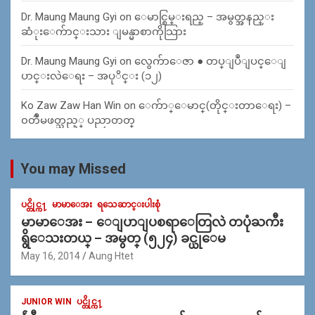
Dr. Maung Maung Gyi
on
ေမာင္စြမ္းရည္ – အမွတ္အနည္း
ဆံုးေက်ာင္းသား ျမန္မာစာကိုသြား
Dr. Maung Maung Gyi
on
လွေက်ာေဇာ ● တပ္ျပဳျပင္ေျ
ပာင္းလဲေရး – အပုိင္း (၁၂)
Ko Zaw Zaw Han Win
on
ေက်ာ္ေမာင္(တိုင္းတာေရး) –
၀တၳဳမဖတ္သည့္ ပညာတတ္
You may Missed
ပင္တိုင္က႑
မာမာေအး
ရသေဆာင္းပါးစုံ
မာမာေအး – ေျပာျပစရာေတြလဲ တပုံႀကီး
ရွိေသးတယ္ – အမွတ္ (၅၂၄) ခင္ယုေမ
May 16, 2014
Aung Htet
JUNIOR WIN
ပင္တိုင္က႑