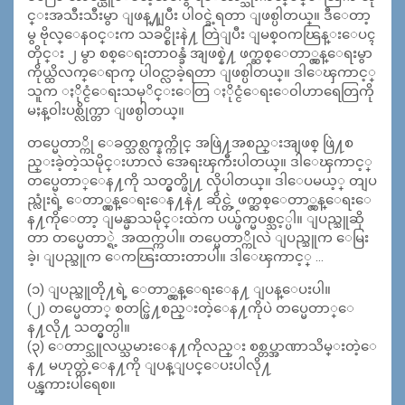
င္းအသီးသီးမွာ ျဖန္႔ျပီး ပါ၀င္ခဲ့ရတာ ျဖစ္ပါတယ္။ ဒီေတာ့
မွ ဗိုလ္ေန၀င္းက သခင္စိုးနဲ႔ တြဲျပီး ျမစ္၀ကၽြန္းေပၚ
တိုင္း ၂ မွာ စစ္ေရးတာ၀န္ခံ အျဖစ္နဲ႔ ဖက္ဆစ္ေတာ္လွန္ေရးမွာ
ကိုယ္ထိလက္ေရာက္ ပါ၀င္လာခဲ့ရတာ ျဖစ္ပါတယ္။ ဒါေၾကာင့္
သူက ႏိုင္ငံေရးသမုိင္းေတြ ႏိုင္ငံေရးေ၀ါဟာရေတြကို
မႈန္၀ါးပစ္လိုက္တာ ျဖစ္ပါတယ္။
တပ္မေတာ္ကို ေခတ္သစ္လက္နက္ကိုင္ အဖြဲ႔အစည္းအျဖစ္ ဖြဲ႔စ
ည္းခဲ့တဲ့သမိုင္းဟာလဲ အေရးၾကီးပါတယ္။ ဒါေၾကာင့္
တပ္မေတာ္ေန႔ကို သတ္မွတ္ဖို႔ လိုပါတယ္။ ဒါေပမယ့္ တျပ
ည္လုံးရဲ့ ေတာ္လွန္ေရးေန႔နဲ႔ ဆိုင္တဲ့ ဖက္ဆစ္ေတာ္လွန္ေရးေ
န႔ကိုေတာ့ ျမန္မာသမိုင္းထဲက ပယ္ဖ်က္မပစ္သင့္ပါ။ ျပည္သူဆို
တာ တပ္မေတာ္ရဲ့ အထက္ကပါ။ တပ္မေတာ္ကိုလဲ ျပည္သူက ေမြး
ခဲ့၊ ျပည္သူက ေကၽြးထားတာပါ။ ဒါေၾကာင့္ …
(၁) ျပည္သူတို႔ရဲ့ ေတာ္လွန္ေရးေန႔ ျပန္ေပးပါ။
(၂) တပ္မေတာ္ စတင္ဖြဲ႔စည္းတဲ့ေန႔ကိုပဲ တပ္မေတာ္ေ
န႔လို႔ သတ္မွတ္ပါ။
(၃) ေတာင္သူလယ္သမားေန႔ကိုလည္း စစ္တပ္အာဏာသိမ္းတဲ့ေ
န႔ မဟုတ္တဲ့ေန႔ကို ျပန္ျပင္ေပးပါလို႔
ပန္ၾကားပါရေစ။