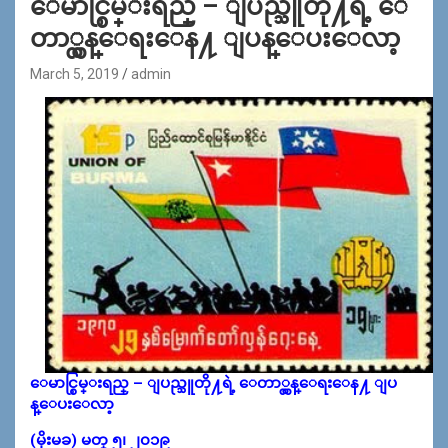
ေမာင္စြမ္းရည္ – ျပည္သူတို႔ရဲ့ ေ
တာ္လွန္ေရးေန႔ ျပန္ေပးေလာ့
March 5, 2019
admin
ေမာင္စြမ္းရည္ – ျပည္သူတို႔ရဲ့ ေတာ္လွန္ေရးေန႔ ျပ
န္ေပးေလာ့
(မိုးမခ) မတ္ ၅၊ ၂၀၁၉