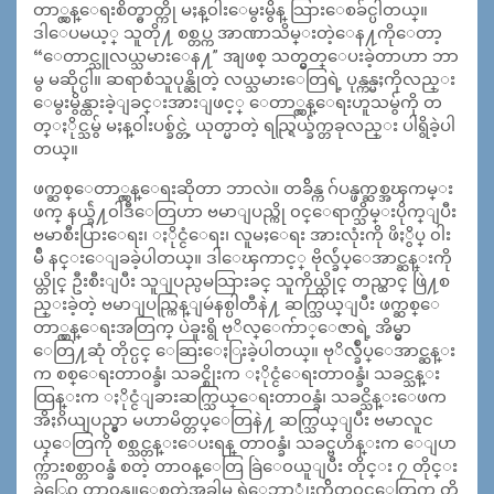
တာ္လွန္ေရးစိတ္ဓာတ္ကို မႈန္၀ါးေမွးမွိန္ သြားေစခ်င္ပါတယ္။
ဒါေပမယ့္ သူတို႔ စစ္တပ္က အာဏာသိမ္းတဲ့ေန႔ကိုေတာ့
“ေတာင္သူလယ္သမားေန႔” အျဖစ္ သတ္မွတ္ေပးခဲ့တာဟာ ဘာ
မွ မဆိုင္ပါ။ ဆရာစံသူပုန္ဆိုတဲ့ လယ္သမားေတြရဲ့ ပုန္ကန္မႈကိုလည္း
ေမွးမွိန္ထားခဲ့ျခင္းအားျဖင့္ ေတာ္လွန္ေရးဟူသမွ်ကို တ
တ္ႏိုင္သမွ် မႈန္၀ါးပစ္ခ်င္တဲ့ ယုတ္မာတဲ့ ရည္ရြယ္ခ်က္တခုလည္း ပါရွိခဲ့ပါ
တယ္။
ဖက္ဆစ္ေတာ္လွန္ေရးဆိုတာ ဘာလဲ။ တခ်ိန္က ဂ်ပန္ဖက္ဆစ္အၾကမ္း
ဖက္ နယ္ခ်ဲ႔၀ါဒီေတြဟာ ဗမာျပည္ကို ၀င္ေရာက္သိမ္းပိုက္ျပီး
ဗမာစီးပြားေရး၊ ႏိုင္ငံေရး၊ လူမႈေရး အားလုံးကို ဖိႏွိပ္ ၀ါး
မ်ဴိ နင္းေျခခဲ့ပါတယ္။ ဒါေၾကာင့္ ဗိုလ္ခ်ဴပ္ေအာင္ဆန္းကို
ယ္တိုင္ ဦးစီးျပီး သူျပည္ပမသြားခင္ သူကိုယ္တိုင္ တည္ထာင္ ဖြဲ႔စ
ည္းခဲ့တဲ့ ဗမာျပည္ကြန္ျမဴနစ္ပါတီနဲ႔ ဆက္သြယ္ျပီး ဖက္ဆစ္ေ
တာ္လွန္ေရးအတြက္ ပဲခူးရွိ ဗုိလ္ေက်ာ္ေဇာရဲ့ အိမ္မွာ
ေတြ႔ဆုံ တိုင္ပင္ ေဆြးေႏြးခဲ့ပါတယ္။ ဗုိလ္ခ်ဳပ္ေအာင္ဆန္း
က စစ္ေရးတာ၀န္ခံ၊ သခင္စိုးက ႏိုင္ငံေရးတာ၀န္ခံ၊ သခင္သန္း
ထြန္းက ႏိုင္ငံျခားဆက္သြယ္ေရးတာ၀န္ခံ၊ သခင္သိန္းေဖက
အိႏၵိယျပည္မွာ မဟာမိတ္တပ္ေတြနဲ႔ ဆက္သြယ္ျပီး ဗမာလူင
ယ္ေတြကို စစ္သင္တန္းေပးရန္ တာ၀န္ခံ၊ သခင္ဗဟိန္းက ေျပာ
က္က်ားစစ္တာ၀န္ခံ စတဲ့ တာ၀န္ေတြ ခြဲေ၀ယူျပီး တိုင္း ၇ တိုင္း
ခဲြေ၀ တာ၀န္ယူေစတဲ့အခါမွ ရဲေဘာ္သုံးက်ိတ္၀င္ေတြက တို