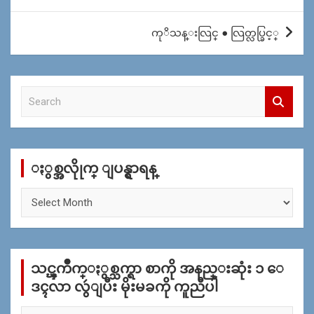
navigation
ကုိသန္းလြင္ ● လြတ္လပ္ခြင့္
S
e
a
r
c
ႏွစ္အလိုုက္ ျပန္ရွာရန္
h
ႏွ
စ္
အ
လိုု
က္
သင္ၾကိဳက္ႏွစ္သက္ရာ စာကို အနည္းဆုံး ၁ ေ
ျ
ပ
ဒၚလာ လွဴျပီး မိုးမခကို ကူညီပါ
န္
ရွာ