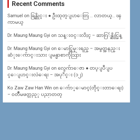
Recent Comments
Samuel
on
ခြန္ဆိုင္း ● ဦးထုတ္ျပာေတြ … လာတယ္… ၾ
ကာမယ္
Dr. Maung Maung Gyi
on
သန္း၀င္းလိႈင္ – ဆာဂြ်န္ဆိုင္မြန္
Dr. Maung Maung Gyi
on
ေမာင္စြမ္းရည္ – အမွတ္အနည္း
ဆံုးေက်ာင္းသား ျမန္မာစာကိုသြား
Dr. Maung Maung Gyi
on
လွေက်ာေဇာ ● တပ္ျပဳျပ
င္ေျပာင္းလဲေရး – အပုိင္း (၁၂)
Ko Zaw Zaw Han Win
on
ေက်ာ္ေမာင္(တိုင္းတာေရး)
– ၀တၳဳမဖတ္သည့္ ပညာတတ္