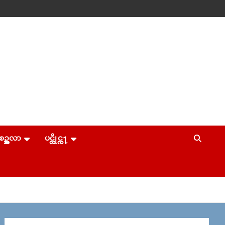
စဥ္အလာ
ပင္တိုင္က႑