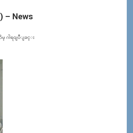
) – News
္ ဂါရ၀ျပဳျခင္း