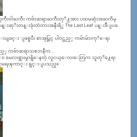
္ႀကီး၀ါႀကီး ကဗ်ာဆရာႀကီးတုိ႔အား ပထမဆုံးအႀကိမ္
႕ပန္းဆုိးတန္းခုံးတံ
တားအနီးရိွ The Last Leaf ပန္းခ်ီျပခ
းပျခင္း ျဖစ္ၿပီး စာအုပ္တြင္ ပါ၀င္သည့္ ကဗ်ာမ်ားကုိေရး
့္ ကဗ်ာဆရာသစၥာနီက …
၊ မေလးရွားမွာရွိေနတဲ့ လူငယ္ေလးေတြက သူတုိ႔ေရး
းျဖစ္လာရေၾကာင္း ရွင္းျပသည္။