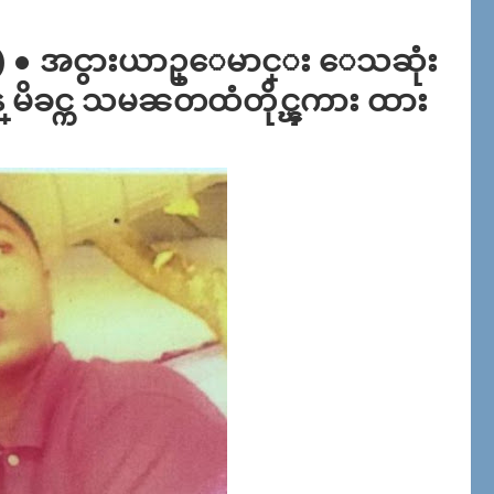
) ● အငွားယာဥ္ေမာင္း ေသဆုံး
 မိခင္က သမၼတထံတိုင္ၾကား ထား