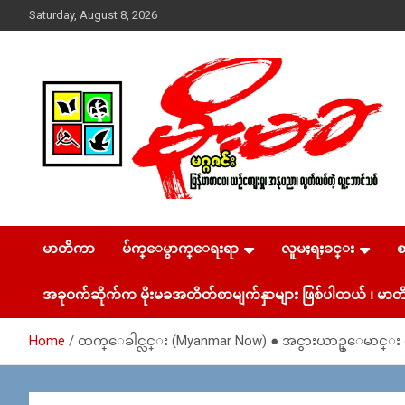
Skip
Saturday, August 8, 2026
to
content
USA – editors @ moemaka.net ((510) 854-6501)။ ရန္ကုန္ ဆက္သြ
MoeMaKa Burmese
ယ္ေရး – အမွတ္ ၂၅၄၊ ပထပ္၊ လမ္း ၄၀၊ ေက်ာက္တံတား၊ ရန္ကုန္။
(ဖုုံး – ၀၉ ၂၅၂ ၂၄၉ ၀၉၄ ၊ ၀၉ ၄၂၁ ၇၄၃ ၇၅၃ ၊ ၀၉ ၅၀၄ ၁၀ ၅၈)
မာတိကာ
မ်က္ေမွာက္ေရးရာ
လူမႈရႈခင္း
News & Media
ျဖန္႔ခ်ိေရး – ဆိပ္ကမ္းသာစာေပ – အမွတ္ ၁၃ / ၃၈ လမ္း။ ပ
လာဇာေစ်းသစ္ ။ ၀၉ ၇၈၆၈၃၇ ၃၀၅ / ၀၉ ၉၆၃၆၉၉၈၃၄
အခုဝက်ဆိုက်က မိုးမခအတိတ်စာမျက်နှာများ ဖြစ်ပါတယ် ၊ မာတိ
Home
ထက္ေခါင္လင္း (Myanmar Now) ● အငွားယာဥ္ေမာင္း 