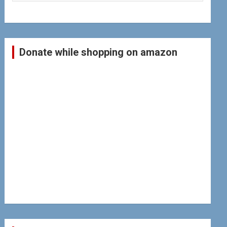
Donate while shopping on amazon