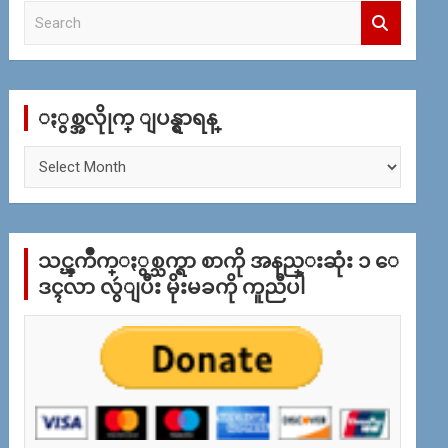
S
e
a
r
c
ႏွစ္အလိုုက္ ျပန္ရွာရန္
h
ႏွ
စ္
အ
လိုု
က္
သင္ၾကိဳက္ႏွစ္သက္ရာ စာကို အနည္းဆုံး ၁ ေ
ျ
ပ
ဒၚလာ လွဴျပီး မိုးမခကို ကူညီပါ
န္
ရွာ
ရန္