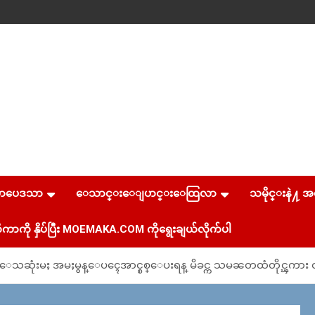
စာပေဒသာ
ေသာင္းေျပာင္းေထြလာ
သမိုင္းနဲ႔ အ
ကာကို နှိပ်ပြီး MOEMAKA.COM ကိုရွေးချယ်လိုက်ပါ
ေသဆုံးမႈ အမႈမွန္ေပၚေအာင္စစ္ေပးရန္ မိခင္က သမၼတထံတိုင္ၾကား