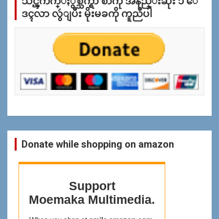
သင္ၾကိဳက္ႏွစ္သက္ရာ စာကို အနည္းဆုံး ၁ ေ
ျ
ပ
ဒၚလာ လွဴျပီး မိုးမခကို ကူညီပါ
န္
ရွာ
ရန္
Donate while shopping on amazon