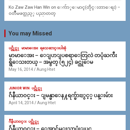
Ko Zaw Zaw Han Win
on
ေက်ာ္ေမာင္(တိုင္းတာေရး) –
၀တၳဳမဖတ္သည့္ ပညာတတ္
You may Missed
ပင္တိုင္က႑
မာမာေအး
ရသေဆာင္းပါးစုံ
မာမာေအး – ေျပာျပစရာေတြလဲ တပုံႀကီး
ရွိေသးတယ္ – အမွတ္ (၅၂၄) ခင္ယုေမ
May 16, 2014
Aung Htet
JUNIOR WIN
ပင္တိုင္က႑
ဂ်ဴနီယာ၀င္း – ျမန္မာေန႔ရက္မ်ားႏွင့္ ပန္းမ်ား
April 14, 2014
Aung Htet
ဂ်ဳနီယာ၀င္း
ပင္တိုင္က႑
ဂ်ဴနီယာ၀င္း – ေအာင္ခ်မ္းသာပုုံျပင္