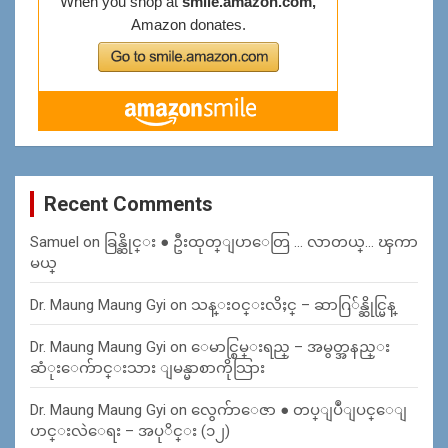
Recent Comments
Samuel
on
ခြန္ဆိုင္း ● ဦးထုတ္ျပာေတြ … လာတယ္… ၾကာ
မယ္
Dr. Maung Maung Gyi
on
သန္း၀င္းလိႈင္ – ဆာဂြ်န္ဆိုင္မြန္
Dr. Maung Maung Gyi
on
ေမာင္စြမ္းရည္ – အမွတ္အနည္း
ဆံုးေက်ာင္းသား ျမန္မာစာကိုသြား
Dr. Maung Maung Gyi
on
လွေက်ာေဇာ ● တပ္ျပဳျပင္ေျ
ပာင္းလဲေရး – အပုိင္း (၁၂)