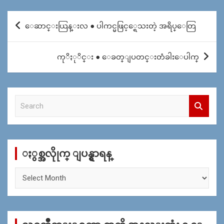
Post
ေဆာင္းယြန္းလ ● ပါကင္မဖြင့္ရေသးတဲ့ အရိပ္ေတြ
navigation
ကုိႏုိင္း ● ေခတ္ျပတင္းတံခါးေပါက္
S
e
a
r
c
ႏွစ္အလိုုက္ ျပန္ရွာရန္
h
ႏွ
စ္
အ
လိုု
က္