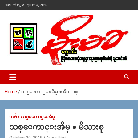
Skip
Saturday, August 8, 2026
to
content
USA – editors @ moemaka.net ((510) 854-6501)။ ရန္ကုန္ ဆက္သြ
MoeMaKa Burmese News &
ယ္ေရး – အမွတ္ ၂၅၄၊ ပထပ္၊ လမ္း ၄၀၊ ေက်ာက္တံတား၊ ရန္ကုန္။
Media
(ဖုုံး – ၀၉ ၂၅၂ ၂၄၉ ၀၉၄ ၊ ၀၉ ၄၂၁ ၇၄၃ ၇၅၃ ၊ ၀၉ ၅၀၄ ၁၀ ၅၈) ျ
ဖန္႔ခ်ိေရး – ဆိပ္ကမ္းသာစာေပ – အမွတ္ ၁၃ / ၃၈ လမ္း။ ပလာ
Home
သစ္ေကာင္းအိမ္ ● မိသားစု
ဇာေစ်းသစ္ ။ ၀၉ ၇၈၆၈၃၇ ၃၀၅ / ၀၉ ၉၆၃၆၉၉၈၃၄
ကဗ်ာ
သစ္ေကာင္းအိမ္
သစ္ေကာင္းအိမ္ ● မိသားစု
October 30, 2018
Aung Htet