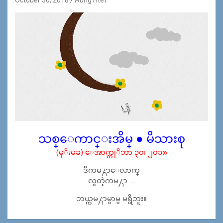
သစ္ေကာင္းအိမ္ ● မိသားစု
(မုိးမခ) ေအာက္တုိဘာ ၃၀၊ ၂၀၁၈
ဒီကမ႓ာေလာက္
လွတဲ့ကမ႓ာ ….
ဘယ္ကမ႓ာမွာမွ မရွိဘူး။