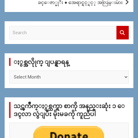
ခင္ေဇာ္မုိး ● အေရာင္ရင့္ရင့္ အလြမ္းမ်ား
S
e
a
r
c
ႏွစ္အလိုုက္ ျပန္ရွာရန္
h
ႏွ
စ္
အ
လိုု
က္
သင္ၾကိဳက္ႏွစ္သက္ရာ စာကို အနည္းဆုံး ၁ ေ
ျ
ပ
ဒၚလာ လွဴျပီး မိုးမခကို ကူညီပါ
န္
ရွာ
ရန္