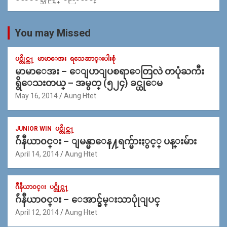
You may Missed
ပင္တိုင္က႑
မာမာေအး
ရသေဆာင္းပါးစုံ
မာမာေအး – ေျပာျပစရာေတြလဲ တပုံႀကီး
ရွိေသးတယ္ – အမွတ္ (၅၂၄) ခင္ယုေမ
May 16, 2014
Aung Htet
JUNIOR WIN
ပင္တိုင္က႑
ဂ်ဴနီယာ၀င္း – ျမန္မာေန႔ရက္မ်ားႏွင့္ ပန္းမ်ား
April 14, 2014
Aung Htet
ဂ်ဳနီယာ၀င္း
ပင္တိုင္က႑
ဂ်ဴနီယာ၀င္း – ေအာင္ခ်မ္းသာပုုံျပင္
April 12, 2014
Aung Htet