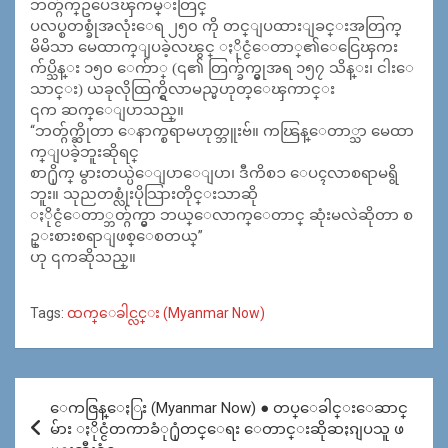
ဘတ္ဂ်က္ဥပေဒၾကမ္းတြင္
ပလပ္စတစ္ခုံအလုံးေရ ၂၅၀ ကို တင္ျပထားျခင္းအတြက္
မိမိသာ မေထာက္ျပခဲ့လၽွင္ ႏိုင္ငံေတာ္၏ေငြေၾကး
က်ပ္သိန္း ၁၅၀ ေက်ာ္ (၎၏ တြက္ခ်က္မွုအရ ၁၅၇ သိန္း၊ ငါးေ
သာင္း) ယခုလိုထြက္ရွိလာမည္မဟုတ္ေၾကာင္း
၎က ဆက္ေျပာသည္။
“
ဘတ္ဂ်က္ဆိုတာ ေနာက္စရာမဟုတ္ဘူးဗ်။ ကၽြန္ေတာ္သာ မေထာ
က္ျပခဲ့ဘူးဆိုရင္
စာ႐ိုက္ မွားတယ္ပဲေျပာေျပာ၊ ဒီကိစၥ ေပၚလာစရာမရွိ
ဘူး။ သုညတစ္လုံးပိုသြားတိုင္းသာဆို
ႏိုင္ငံေတာ္ဘတ္ဂ်က္မွာ ဘယ္ေလာက္ေတာင္ ဆုံးမလဲဆိုတာ စ
”
ဥ္းစားစရာျဖစ္ေစတယ္
ဟု ၎ကဆိုသည္။
Tags:
ထက္ေခါင္လင္း (Myanmar Now)
Post
ေကဇြန္ေႏြး (Myanmar Now) ● တပ္ေခါင္းေဆာင္
navigation
မ်ား ႏိုင္ငံတကာခံု႐ုံတင္ေရး ေတာင္းဆိုဆႏၵျပသူ ဖ