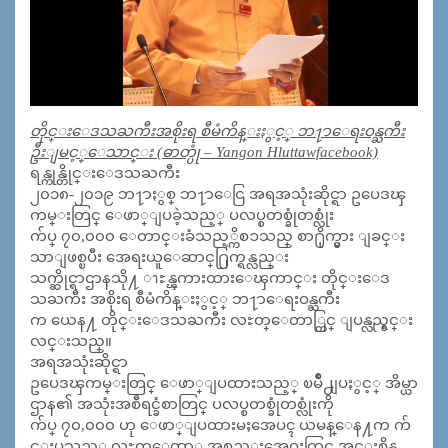
တိုင္းေဒသႀကီးအစိုးရ စီမံကိန္းႏွင့္ ဘ႑ာေရးဝန္ႀကီး
ဦးျမင့္ေသာင္း (ဓာတ္ပုံ – Yangon Hluttawfacebook)
ရန္ကုန္တိုင္းေဒသႀကီး
၂၀၁၈-၂၀၁၉ ဘ႑ာႏွစ္ ဘ႑ာေငြ အရအသုံးဆိုင္ရာ ဥပေဒၾ
ကမ္းတြင္ ေဖာ္ျပခဲ့သည့္ ပလပ္စတစ္ခုံတစ္လုံး
က်ပ္ ၇၀,၀၀၀ ေတာင္းခံသည့္ကိစၥသည္ စာ႐ိုက္မွား ျခင္း
သာျဖစ္ၿပီး အေရးယူေဆာင္႐ြက္ရန္လည္း
သက္ဆိုင္ရာဌာနသို႔ ၫႊန္ၾကားထားေၾကာင္း တိုင္းေဒ
သႀကီး အစိုးရ စီမံကိန္းႏွင့္ ဘ႑ာေရးဝန္ႀကီး
က ယေန႔ တိုင္းေဒသႀကီး လႊတ္ေတာ္တြင္ ျပန္လည္ရွင္း
လင္းသည္။
အရအသုံးဆိုင္ရာ
ဥပေဒၾကမ္းတြင္ ေဖာ္ျပထားသည့္ ၿမိဳ႕ျပႏွင့္ အိမ္ယာ
ဌာန၏ အသုံးအစီရင္ခံစာတြင္ ပလပ္စတစ္ခုံတစ္လုံးကို
က်ပ္ ၇၀,၀၀၀ ဟု ေဖာ္ျပထားမႈအေပၚ ယမန္ေန႔က က်
င္းပသည့္ လႊတ္ေတာ္ အစည္းအေဝးတြင္ အင္းစိန္ၿ