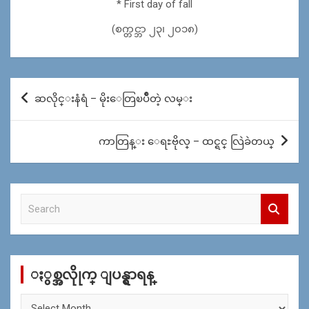
* First day of fall
(စက္တင္ဘာ ၂၃၊ ၂၀၁၈)
Post
ဆလိုင္းနံရံ – မိုးေတြၿပိဳတဲ့ လမ္း
navigation
ကာတြန္း ေရႊဗိုလ္ – ထင္ရင္ လြဲခဲတယ္
S
e
a
r
c
ႏွစ္အလိုုက္ ျပန္ရွာရန္
h
ႏွ