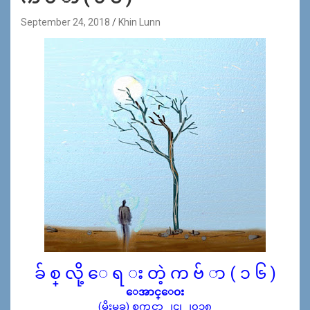
September 24, 2018
Khin Lunn
ခ် စ္ လို့ ေ ရ း တဲ့ က ဗ် ာ ( ၁ ၆ )
ေအာင္ေဝး
(မိုးမခ) စက္တင္ဘာ ၂၄၊ ၂၀၁၈