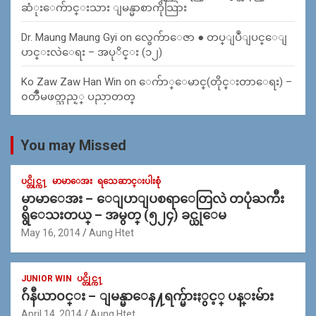
ဆံုးေက်ာင္းသား ျမန္မာစာကိုသြား
Dr. Maung Maung Gyi
on
လွေက်ာေဇာ ● တပ္ျပဳျပင္ေျ
ပာင္းလဲေရး – အပုိင္း (၁၂)
Ko Zaw Zaw Han Win
on
ေက်ာ္ေမာင္(တိုင္းတာေရး) –
၀တၳဳမဖတ္သည့္ ပညာတတ္
You may Missed
ပင္တိုင္က႑
မာမာေအး
ရသေဆာင္းပါးစုံ
မာမာေအး – ေျပာျပစရာေတြလဲ တပုံႀကီး
ရွိေသးတယ္ – အမွတ္ (၅၂၄) ခင္ယုေမ
May 16, 2014
Aung Htet
JUNIOR WIN
ပင္တိုင္က႑
ဂ်ဴနီယာ၀င္း – ျမန္မာေန႔ရက္မ်ားႏွင့္ ပန္းမ်ား
April 14, 2014
Aung Htet