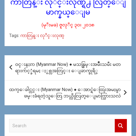
ကာတြန္း လုိင္းလုဏ္ရဲ႕ လြတ္ေျ
မာက္နယ္ေျမ
(မုိးမခ) ဇူလုိင္ ၃၀၊ ၂၀၁၈
Tags:
ကာတြန္း လုိင္းလုဏ္
Post
ဝင္းနႏၵာ (Myanmar Now) ● မသန္စြမ္းအမ်ဳိးသမီး မတ
navigation
ရားက်င့္ခံရမႈ ႏွစ္လအတြင္း ေျခာက္ခုရိွ
ထက္ေခါင္လင္း (Myanmar Now) ● ေအာင္ရဲေထြးအမႈမွာ
ဖမ္းခံရတဲ့သူေတြ ဘယ္လိုလြတ္ေျမာက္သြားသလဲ
S
e
a