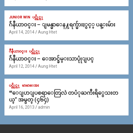
JUNIOR WIN
ပင္တိုင္က႑
ဂ်ဴနီယာ၀င္း – ျမန္မာေန႔ရက္မ်ားႏွင့္ ပန္းမ်ား
April 14, 2014
Aung Htet
ဂ်ဳနီယာ၀င္း
ပင္တိုင္က႑
ဂ်ဴနီယာ၀င္း – ေအာင္ခ်မ္းသာပုုံျပင္
April 12, 2014
Aung Htet
ပင္တိုင္က႑
မာမာေအး
“ေျပာျပစရာေတြလဲ တပံုႀကီးရိွေသးတ
ယ္” အမွတ္ (၄၆၄)
April 16, 2013
admin