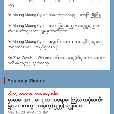
မယ္
Dr. Maung Maung Gyi
on
သန္း၀င္းလိႈင္ – ဆာဂြ်န္ဆိုင္မြန္
Dr. Maung Maung Gyi
on
ေမာင္စြမ္းရည္ – အမွတ္အနည္း
ဆံုးေက်ာင္းသား ျမန္မာစာကိုသြား
Dr. Maung Maung Gyi
on
လွေက်ာေဇာ ● တပ္ျပဳျပင္ေျ
ပာင္းလဲေရး – အပုိင္း (၁၂)
Ko Zaw Zaw Han Win
on
ေက်ာ္ေမာင္(တိုင္းတာေရး) –
၀တၳဳမဖတ္သည့္ ပညာတတ္
You may Missed
ပင္တိုင္က႑
မာမာေအး
ရသေဆာင္းပါးစုံ
မာမာေအး – ေျပာျပစရာေတြလဲ တပုံႀကီး
ရွိေသးတယ္ – အမွတ္ (၅၂၄) ခင္ယုေမ
May 16, 2014
Aung Htet