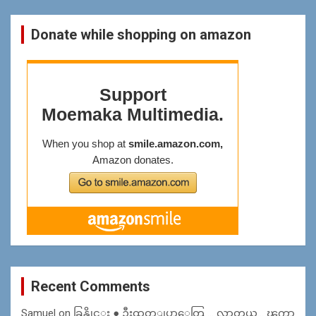
Donate while shopping on amazon
Recent Comments
Samuel
on
ခြန္ဆိုင္း ● ဦးထုတ္ျပာေတြ … လာတယ္… ၾကာ