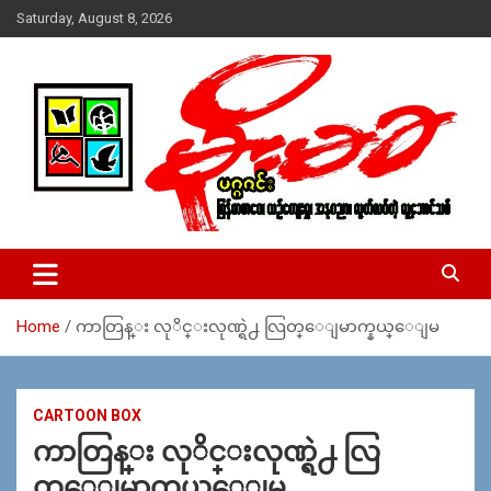
Skip
Saturday, August 8, 2026
to
content
USA – editors @ moemaka.net ((510) 854-6501)။ ရန္ကုန္ ဆက္သြ
MoeMaKa Burmese News &
ယ္ေရး – အမွတ္ ၂၅၄၊ ပထပ္၊ လမ္း ၄၀၊ ေက်ာက္တံတား၊ ရန္ကုန္။
Media
(ဖုုံး – ၀၉ ၂၅၂ ၂၄၉ ၀၉၄ ၊ ၀၉ ၄၂၁ ၇၄၃ ၇၅၃ ၊ ၀၉ ၅၀၄ ၁၀ ၅၈) ျ
ဖန္႔ခ်ိေရး – ဆိပ္ကမ္းသာစာေပ – အမွတ္ ၁၃ / ၃၈ လမ္း။ ပလာ
Home
ကာတြန္း လုိင္းလုဏ္ရဲ႕ လြတ္ေျမာက္နယ္ေျမ
ဇာေစ်းသစ္ ။ ၀၉ ၇၈၆၈၃၇ ၃၀၅ / ၀၉ ၉၆၃၆၉၉၈၃၄
CARTOON BOX
ကာတြန္း လုိင္းလုဏ္ရဲ႕ လြ
တ္ေျမာက္နယ္ေျမ