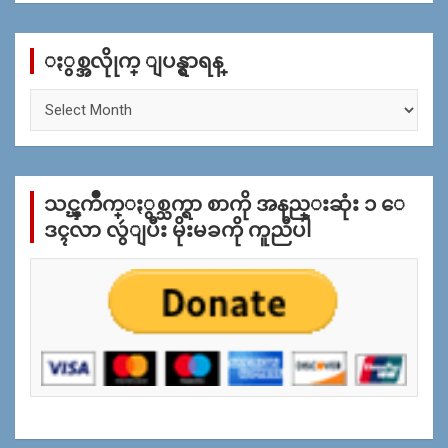
r
c
ႏွစ္အလိုုက္ ျပန္ရွာရန္
h
ႏွ
စ္
အ
လိုု
က္
သင္ၾကိဳက္ႏွစ္သက္ရာ စာကို အနည္းဆုံး ၁ ေ
ျ
ပ
ဒၚလာ လွဴျပီး မိုးမခကို ကူညီပါ
န္
ရွာ
ရန္