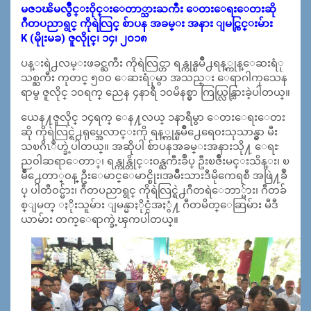
မဇၥၽိမလွဳိင္း၀ိုင္းေတာ္သားႀကီး ေတးေရးေတးဆို
ဂီတပညာရွင္ ကိုရဲလြင္ စ်ာပန အခမ္း အနား ျမင္ကြင္းမ်ား
K (မိုုးမခ) ဇူလိုုင္၊ ၁၄၊ ၂၀၁၈
ပန္းရဲ႕လမ္းဖခင္ႀကီး ကိုရဲလြင္ဟာ ရန္ကုန္ၿမိဳ႕ရန္္ကုန္ေဆးရံု
သစ္ႀကီး ကုတင္ ၅၀၀ ေဆးရံုမွာ အသည္း ေရာဂါကုသေန
ရာမွ ဇူလိုင္ ၁၀ရက္ ညေန ၄နာရီ ၁၀မိနစ္မွာ ကြယ္လြန္သြားခဲ့ပါတယ္။
ယေန႔ဇူလိုင္ ၁၄ရက္ ေန႔လယ္ ၁နာရီမွာ ေတးေရးေတး
ဆို ကိုရဲလြင္ရဲ႕ရုပ္အေလာင္းကို ရန္္ကုန္ၿမိဳ႕ေရေ၀းသုသာန္မွာ မီး
သၿဂိၤဳဟ္ခဲ့ပါတယ္။ အဆိုပါ စ်ာပနအခမ္းအနားသို႔ ေရႊ
ည၀ါဆရာေတာ္၊ ရန္ကုန္တိုင္း၀န္ႀကီးခ်ဳပ္ ဦးၿဇိဳးမင္းသိန္း၊ ၿ
မိဳ႕ေတာ္၀န္ ဦးေမာင္ေမာင္စိုး၊အမ်ိဳးသားဒီမိုကေရစီ အဖြဲ႔ခ်ဳ
ပ္ ပါတီ၀င္မ်ား၊ ဂီတပညာရွင္ ကိုရဲလြင္ရဲ႕ဂီတရဲေဘာ္မ်ား၊ ဂီတခ်
စ္ျမတ္ ႏိုးသူမ်ား ျမန္မာႏိုင္ငံအႏွံ႔ ဂီတမိတ္ေဆြမ်ား မီဒီ
ယာမ်ား တက္ေရာက္ခဲ့ၾကပါတယ္။