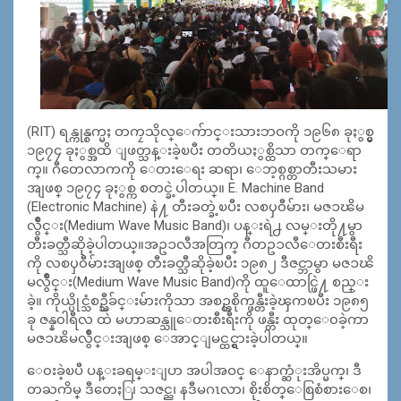
(RIT) ရန္ကုန္စက္မႈ တကၠသိုလ္ေက်ာင္းသားဘဝကို ၁၉၆၈ ခုႏွစ္မွ
၁၉၇၄ ခုႏွစ္အထိ ျဖတ္သန္းခဲ့ၿပီး တတိယႏွစ္ထိသာ တက္ေရာ
က္။ ဂီတေလာကကို ေတးေရး ဆရာ၊ ေဘ့စ္ဂစ္တာတီးသမား
အျဖစ္ ၁၉၇၄ ခုႏွစ္က စတင္ခဲ့ပါတယ္။ E. Machine Band
(Electronic Machine) နဲ႔ တီးခတ္ခဲ့ၿပီး လစၦ၀ီမ်ား၊ မဇၥၽိမ
လွဳိင္း(Medium Wave Music Band)၊ ပန္းရဲ႕ လမ္းတို႔မွာ
တီးခတ္သီဆိုခဲ့ပါတယ္။အဥၥလီအတြက္ ဂီတဥၥလီေတးစီးရီး
ကို လစၦ၀ီမ်ားအျဖစ္ တီးခတ္သီဆိုခဲ့ၿပီး ၁၉၈၂ ဒီဇင္ဘာမွာ မဇၥၽိ
မလွဳိင္း(Medium Wave Music Band)ကို ထူေထာင္ဖြဲ႔ စည္း
ခဲ့။ ကိုယ္ပိုင္သံစဥ္သီခ်င္းမ်ားကိုသာ အစဥ္တစိုက္ဖန္တီးခဲ့ၾကၿပီး ၁၉၈၅
ခု ဇန္န၀ါရီလ ထဲ မဟာဆန္သူေတးစီးရီးကို ဖန္တီး ထုတ္ေ၀ခဲ့ကာ
မဇၥၽိမလွဳိင္းအျဖစ္ ေအာင္ျမင္ထင္ရွားခဲ့ပါတယ္။
ေ၀းခဲ့ၿပီ ပန္းခရမ္းျပာ အပါအဝင္ ေနာက္ဆံုးအိပ္မက္၊ ဒီ
တႀကိမ္ ဒီတေႏြ၊ သဇင္ည၊ နဒီမဂၤလာ၊ စိုးစိတ္ေစြစံစားေစ၊