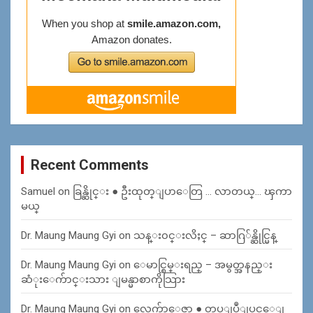
Recent Comments
Samuel
on
ခြန္ဆိုင္း ● ဦးထုတ္ျပာေတြ … လာတယ္… ၾကာ
မယ္
Dr. Maung Maung Gyi
on
သန္း၀င္းလိႈင္ – ဆာဂြ်န္ဆိုင္မြန္
Dr. Maung Maung Gyi
on
ေမာင္စြမ္းရည္ – အမွတ္အနည္း
ဆံုးေက်ာင္းသား ျမန္မာစာကိုသြား
Dr. Maung Maung Gyi
on
လွေက်ာေဇာ ● တပ္ျပဳျပင္ေျ