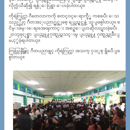
လိုက္လံသီဆို၍ ရန္ပံုေငြရွာ ေပးခဲ့ပါတယ္။
ကိုရဲလြင္ဟာ ဂီတေလာကကို စတင္ဝင္ေရာက္ခ်ိ္န္ ကစၿပီး ေသ
သည့္တိုင္ ဂီတအႏုပညာ႐ွင္အျဖစ္ ရပ္တည္ရွင္သန္ခဲ့ သူျဖစ္ပါတယ္။ ၿ
ငိမ္းခ်မ္းေရးအေၾကာင္း အစဥ္ေျပာဆိုလႈပ္ရွားခဲ့ၿပီး
၂၀၁၃ခုႏွစ္မွာ ျပည္သူ႔ဂုဏ္ရည္အသင္းမွ ျပည္သူ႔ ဂုဏ္ရည္ဆုခ်ီးျ
မႇင့္ခံခဲ့ရပါတယ္။
ကြယ္လြန္ခ်ိန္တြင္ ဂီတပညာရွင္ ကိုရဲလြင္ဟာ အသက္ ၇၁ႏွစ္ ရွိၿပီျဖ
စ္ပါတယ္။