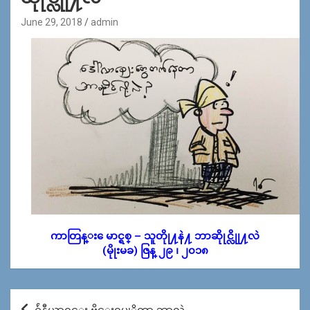
June 29, 2018
admin
ကာတြန္း ေမာင္ရစ္ – သူတိုု႔နဲ႔ ဘာဆိုုင္လိုု႔လဲ
(မိုုးမခ) ဇြန္ ၂၉ ၊ ၂၀၁၈
Post
ဂ်ဴနီယာ၀င္း ဗိုင္းရပ္စ္ဆုိတာ ဘာလဲ