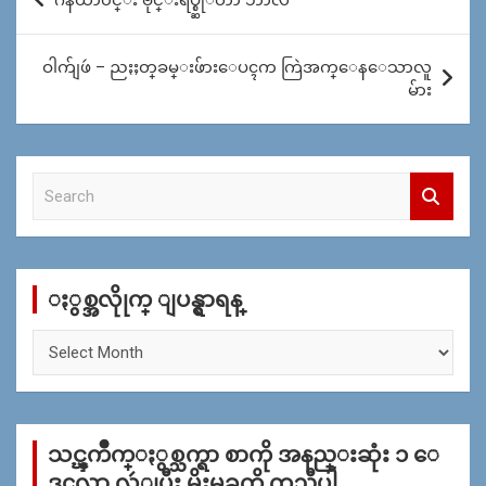
navigation
ဝါက်ျဖဴ – ညႏႈတ္​ခမ္​းဖ်ား​ေပၚက ကြဲအက္​​ေန​ေသာလူ
မ်ား
S
e
a
r
c
ႏွစ္အလိုုက္ ျပန္ရွာရန္
h
ႏွ
စ္
အ
လိုု
က္
သင္ၾကိဳက္ႏွစ္သက္ရာ စာကို အနည္းဆုံး ၁ ေ
ျ
ပ
ဒၚလာ လွဴျပီး မိုးမခကို ကူညီပါ