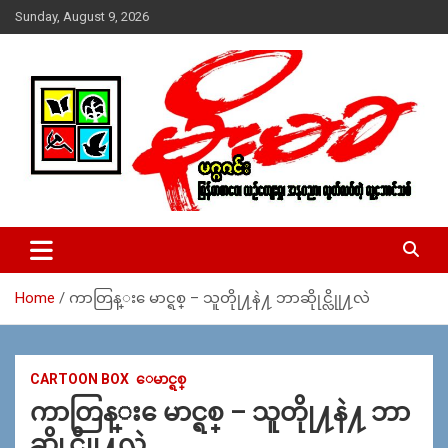
Skip
Sunday, August 9, 2026
to
content
USA – editors @ moemaka.net ((510) 854-6501)။ ရန္ကုန္ ဆက္သြ
MoeMaKa Burmese News &
ယ္ေရး – အမွတ္ ၂၅၄၊ ပထပ္၊ လမ္း ၄၀၊ ေက်ာက္တံတား၊ ရန္ကုန္။
Media
(ဖုုံး – ၀၉ ၂၅၂ ၂၄၉ ၀၉၄ ၊ ၀၉ ၄၂၁ ၇၄၃ ၇၅၃ ၊ ၀၉ ၅၀၄ ၁၀ ၅၈) ျ
ဖန္႔ခ်ိေရး – ဆိပ္ကမ္းသာစာေပ – အမွတ္ ၁၃ / ၃၈ လမ္း။ ပလာ
Home
ကာတြန္း ေမာင္ရစ္ – သူတိုု႔နဲ႔ ဘာဆိုုင္လိုု႔လဲ
ဇာေစ်းသစ္ ။ ၀၉ ၇၈၆၈၃၇ ၃၀၅ / ၀၉ ၉၆၃၆၉၉၈၃၄
CARTOON BOX
ေမာင္ရစ္
ကာတြန္း ေမာင္ရစ္ – သူတိုု႔နဲ႔ ဘာ
ဆိုုင္လိုု႔လဲ