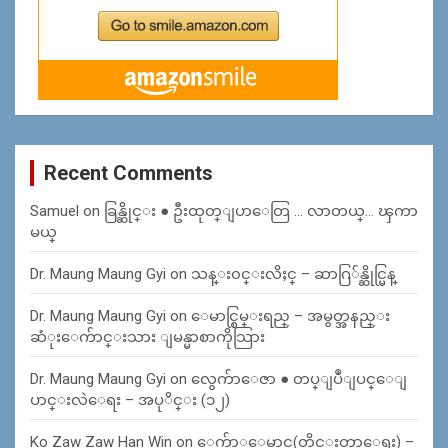
Recent Comments
Samuel
on
ခြန္ဆိုင္း ● ဦးထုတ္ျပာေတြ … လာတယ္… ၾကာ
မယ္
Dr. Maung Maung Gyi
on
သန္း၀င္းလိႈင္ – ဆာဂြ်န္ဆိုင္မြန္
Dr. Maung Maung Gyi
on
ေမာင္စြမ္းရည္ – အမွတ္အနည္း
ဆံုးေက်ာင္းသား ျမန္မာစာကိုသြား
Dr. Maung Maung Gyi
on
လွေက်ာေဇာ ● တပ္ျပဳျပင္ေျ
ပာင္းလဲေရး – အပုိင္း (၁၂)
Ko Zaw Zaw Han Win
on
ေက်ာ္ေမာင္(တိုင္းတာေရး) –