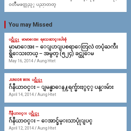
၀တၳဳမဖတ္သည့္ ပညာတတ္
You may Missed
ပင္တိုင္က႑
မာမာေအး
ရသေဆာင္းပါးစုံ
မာမာေအး – ေျပာျပစရာေတြလဲ တပုံႀကီး
ရွိေသးတယ္ – အမွတ္ (၅၂၄) ခင္ယုေမ
May 16, 2014
Aung Htet
JUNIOR WIN
ပင္တိုင္က႑
ဂ်ဴနီယာ၀င္း – ျမန္မာေန႔ရက္မ်ားႏွင့္ ပန္းမ်ား
April 14, 2014
Aung Htet
ဂ်ဳနီယာ၀င္း
ပင္တိုင္က႑
ဂ်ဴနီယာ၀င္း – ေအာင္ခ်မ္းသာပုုံျပင္
April 12, 2014
Aung Htet