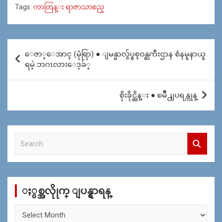
Tags:
ကာတြန္း ရာဇာသာစည္
Post
ေဇာ္ေအာင္ (မုံရြာ) ● ျမန္မာလွ်ပ္စစ္ဝန္ႀကီးဌာန စံနမူနာယူ
navigation
ရမဲ့ ဘဂၤလားေဒ့ခ်္
စိုးခိုင္ညိန္း ● ၿမိဳ႕ျပရန္ကုန္
S
e
a
r
c
ႏွစ္အလိုုက္ ျပန္ရွာရန္
h
ႏွ
စ္