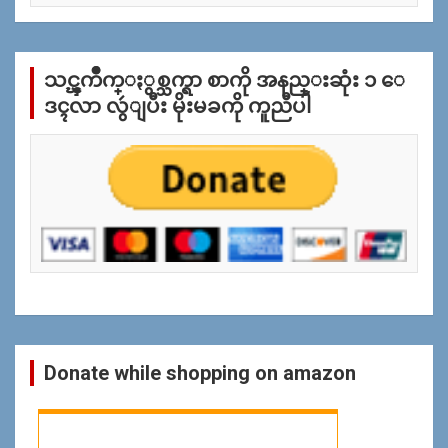
အ
လိုု
က္
သင္ၾကိဳက္ႏွစ္သက္ရာ စာကို အနည္းဆုံး ၁ ေ
ျ
ပ
ဒၚလာ လွဴျပီး မိုးမခကို ကူညီပါ
န္
ရွာ
ရန္
Donate while shopping on amazon