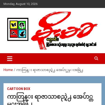
Skip
Monday, August 10, 2026
to
content
USA – editors @ moemaka.net ((510) 854-6501)။ ရန္ကုန္ ဆက္သြ
MoeMaKa Burmese News &
ယ္ေရး – အမွတ္ ၂၅၄၊ ပထပ္၊ လမ္း ၄၀၊ ေက်ာက္တံတား၊ ရန္ကုန္။
Media
(ဖုုံး – ၀၉ ၂၅၂ ၂၄၉ ၀၉၄ ၊ ၀၉ ၄၂၁ ၇၄၃ ၇၅၃ ၊ ၀၉ ၅၀၄ ၁၀ ၅၈) ျ
ဖန္႔ခ်ိေရး – ဆိပ္ကမ္းသာစာေပ – အမွတ္ ၁၃ / ၃၈ လမ္း။ ပလာ
Home
ကာတြန္း ရာဇာသာစည္ရဲ႕ အေပ်ာ္တမ္းအဖြဲ႕
ဇာေစ်းသစ္ ။ ၀၉ ၇၈၆၈၃၇ ၃၀၅ / ၀၉ ၉၆၃၆၉၉၈၃၄
CARTOON BOX
ကာတြန္း ရာဇာသာစည္ရဲ႕ အေပ်ာ္တ
မ္းအဖြဲ႕