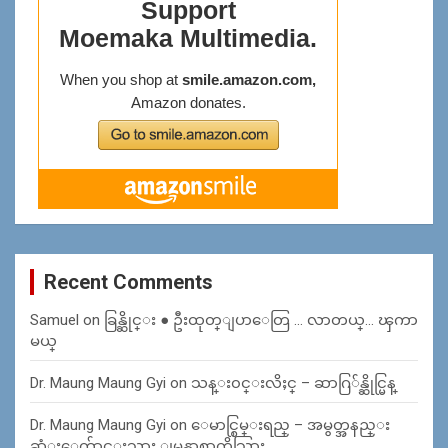
Recent Comments
Samuel
on
ခြန္ဆိုင္း ● ဦးထုတ္ျပာေတြ … လာတယ္… ၾကာ
မယ္
Dr. Maung Maung Gyi
on
သန္း၀င္းလိႈင္ – ဆာဂြ်န္ဆိုင္မြန္
Dr. Maung Maung Gyi
on
ေမာင္စြမ္းရည္ – အမွတ္အနည္း
ဆံုးေက်ာင္းသား ျမန္မာစာကိုသြား