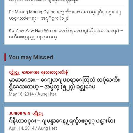
Dr. Maung Maung Gyi
on
လွေက်ာေဇာ ● တပ္ျပဳျပင္ေျ
ပာင္းလဲေရး – အပုိင္း (၁၂)
Ko Zaw Zaw Han Win
on
ေက်ာ္ေမာင္(တိုင္းတာေရး) –
၀တၳဳမဖတ္သည့္ ပညာတတ္
You may Missed
ပင္တိုင္က႑
မာမာေအး
ရသေဆာင္းပါးစုံ
မာမာေအး – ေျပာျပစရာေတြလဲ တပုံႀကီး
ရွိေသးတယ္ – အမွတ္ (၅၂၄) ခင္ယုေမ
May 16, 2014
Aung Htet
JUNIOR WIN
ပင္တိုင္က႑
ဂ်ဴနီယာ၀င္း – ျမန္မာေန႔ရက္မ်ားႏွင့္ ပန္းမ်ား
April 14, 2014
Aung Htet