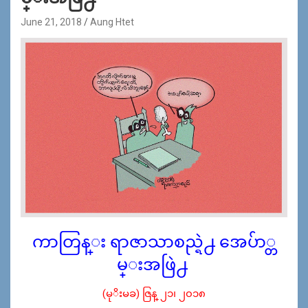
June 21, 2018
Aung Htet
ကာတြန္း ရာဇာသာစည္ရဲ႕ အေပ်ာ္တ
မ္းအဖြဲ႕
(မုိးမခ) ဇြန္ ၂၁၊ ၂၀၁၈