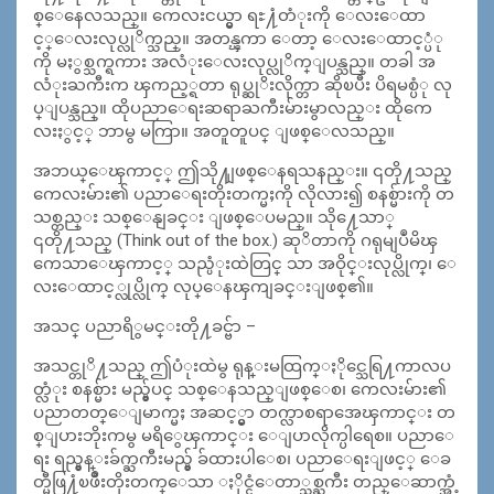
စ္ေနေလသည္။ ကေလးငယ္မွာ ရႊ႔ံတံုးကို ေလးေထာ
င့္ေလးလုပ္လုိက္သည္။ အတန္ၾကာ ေတာ့ ေလးေထာင့္ပံု
ကို မႏွစ္သက္ရကား အလံုးေလးလုပ္လုိက္ျပန္သည္။ တခါ အ
လံုးႀကီးက ၾကည့္ရတာ ရုပ္ဆုိးလိုက္တာ ဆိုၿပီး ပိရမစ္ပံု လု
ပ္ျပန္သည္။ ထိုပညာေရးဆရာႀကီးမ်ားမွာလည္း ထိုကေ
လးႏွင့္ ဘာမွ မကြာ။ အတူတူပင္ ျဖစ္ေလသည္။
အဘယ္ေၾကာင့္ ဤသို႔ျဖစ္ေနရသနည္း။ ၎တို႔သည္
ကေလးမ်ား၏ ပညာေရးတိုးတက္မႈကို လိုလား၍ စနစ္မ်ားကို တ
သစ္တည္း သစ္ေနျခင္း ျဖစ္ေပမည္။ သို႔ေသာ္
၎တို႔သည္ (Think out of the box.) ဆုိတာကို ဂရုမျပဳမိၾ
ကေသာေၾကာင့္ သည္ပံုးထဲတြင္ သာ အဝိုင္းလုပ္လိုက္၊ ေ
လးေထာင့္လုပ္လိုက္ လုပ္ေနၾကျခင္းျဖစ္၏။
အသင္ ပညာရိွမင္းတို႔ခင္ဗ်ာ –
အသင္တုိ႔သည္ ဤပံုးထဲမွ ရုန္းမထြက္ႏိုင္သေရြ႔ကာလပ
တ္လံုး စနစ္မ်ား မည္မွ်ပင္ သစ္ေနသည္ျဖစ္ေစ၊ ကေလးမ်ား၏
ပညာတတ္ေျမာက္မႈ အဆင့္မွာ တက္လာစရာအေၾကာင္း တ
စ္ျပားဘိုးကမွ မရိွေၾကာင္း ေျပာလိုက္ပါရေစ။ ပညာေ
ရး ရည္မွန္းခ်က္ႀကီးမည္မွ် ခ်ထားပါေစ၊ ပညာေရးျဖင့္ ေခ
တ္မီဖြ႔ံၿဖိဳးတိုးတက္ေသာ ႏိုင္ငံေတာ္သစ္ႀကီး တည္ေဆာက္အံ့