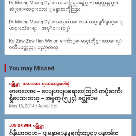
Dr. Maung Maung Gyi
on
ေမာင္စြမ္းရည္ – အမွတ္အနည္း
ဆံုးေက်ာင္းသား ျမန္မာစာကိုသြား
Dr. Maung Maung Gyi
on
လွေက်ာေဇာ ● တပ္ျပဳျပင္ေျ
ပာင္းလဲေရး – အပုိင္း (၁၂)
Ko Zaw Zaw Han Win
on
ေက်ာ္ေမာင္(တိုင္းတာေရး) –
၀တၳဳမဖတ္သည့္ ပညာတတ္
You may Missed
ပင္တိုင္က႑
မာမာေအး
ရသေဆာင္းပါးစုံ
မာမာေအး – ေျပာျပစရာေတြလဲ တပုံႀကီး
ရွိေသးတယ္ – အမွတ္ (၅၂၄) ခင္ယုေမ
May 16, 2014
Aung Htet
JUNIOR WIN
ပင္တိုင္က႑
ဂ်ဴနီယာ၀င္း – ျမန္မာေန႔ရက္မ်ားႏွင့္ ပန္းမ်ား