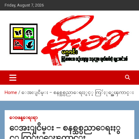
Skip
Friday, August 7, 2026
to
content
USA – editors @ moemaka.net ((510) 854-6501)။ ရန္ကုန္ ဆက္သြ
MoeMaKa Burmese News &
ယ္ေရး – အမွတ္ ၂၅၄၊ ပထပ္၊ လမ္း ၄၀၊ ေက်ာက္တံတား၊ ရန္ကုန္။
Media
(ဖုုံး – ၀၉ ၂၅၂ ၂၄၉ ၀၉၄ ၊ ၀၉ ၄၂၁ ၇၄၃ ၇၅၃ ၊ ၀၉ ၅၀၄ ၁၀ ၅၈) ျ
ဖန္႔ခ်ိေရး – ဆိပ္ကမ္းသာစာေပ – အမွတ္ ၁၃ / ၃၈ လမ္း။ ပလာ
Home
ေအးျငိမ္း – စနစ္သစ္ပညာေရးႏွင့္ ကြ်ႏု္ပ္အေၾကာင္း
ဇာေစ်းသစ္ ။ ၀၉ ၇၈၆၈၃၇ ၃၀၅ / ၀၉ ၉၆၃၆၉၉၈၃၄
ေ၀ဖန္ေရးရာ
ေအးျငိမ္း – စနစ္သစ္ပညာေရးႏွ
င့္ ကြ်ႏု္ပ္အေၾကာင္း