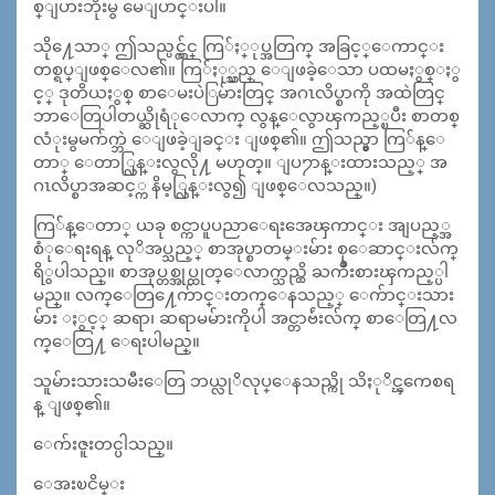
စ္ျပားဘိုးမွ မေျပာင္းပါ။
သို႔ေသာ္ ဤသည္ပင္လွ်င္ ကြ်ႏ္ုပ္အတြက္ အခြင့္ေကာင္း
တစ္ရပ္ျဖစ္ေလ၏။ ကြ်ႏု္ပ္သည္ ေျဖခဲ့ေသာ ပထမႏွစ္ႏွ
င့္ ဒုတိယႏွစ္ စာေမးပဲြမ်ားတြင္ အဂၤလိပ္စာကို အထဲတြင္
ဘာေတြပါတယ္ဆိုရံုေလာက္ လွန္ေလွာၾကည့္ၿပီး စာတစ္
လံုးမွမက်က္ဘဲ ေျဖခဲ့ျခင္း ျဖစ္၏။ ဤသည္မွာ ကြ်န္ေ
တာ္ ေတာ္လြန္းလွလို႔ မဟုတ္။ ျပ႒ာန္းထားသည့္ အ
ဂၤလိပ္စာအဆင့္က နိမ့္လြန္းလွ၍ ျဖစ္ေလသည္။)
ကြ်န္ေတာ္ ယခု စင္ကာပူပညာေရးအေၾကာင္း အျပည့္အ
စံုေရးရန္ လုိအပ္သည့္ စာအုပ္စာတမ္းမ်ား စုေဆာင္းလ်က္
ရိွပါသည္။ စာအုပ္တစ္အုပ္ထုတ္ေလာက္သည္ထိ ႀကိဳးစားၾကည့္ပါ
မည္။ လက္ေတြ႔ေက်ာင္းတက္ေနသည့္ ေက်ာင္းသား
မ်ား ႏွင့္ ဆရာ၊ ဆရာမမ်ားကိုပါ အင္တာဗ်ဴးလ်က္ စာေတြ႔လ
က္ေတြ႔ ေရးပါမည္။
သူမ်ားသားသမီးေတြ ဘယ္လုိလုပ္ေနသည္ကို သိႏုိင္ၾကေစရ
န္ ျဖစ္၏။
ေက်းဇူးတင္ပါသည္။
ေအးၿငိမ္း