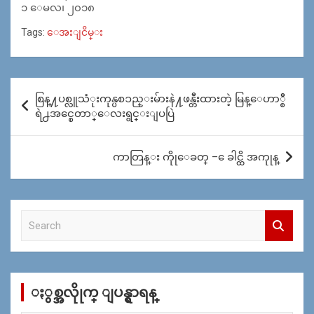
၁ ေမလ၊ ၂၀၁၈
Tags:
ေအးျငိမ္း
Post
စြန္႔ပစ္လူသံုးကုန္ပစၥည္းမ်ားနဲ႔ဖန္တီးထားတဲ့ မြန္ေဟာ္စီ
navigation
ရဲ႕အင္စေတာ္ေလးရွင္းျပပြဲ
ကာတြန္း ကိုုေခတ္ – ေခါင္ထိ အကုုန္
S
e
a
r
c
ႏွစ္အလိုုက္ ျပန္ရွာရန္
h