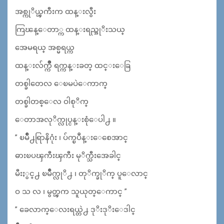
အစ္ကုိယ္ၾကီးက ထန္းလွီး
ကြၽန္ေတာ္က ထန္းရည္အုိးသယ္
အေမရယ္ အစ္မရယ္က
ထန္းလ်က္က်ဳိ ရက္ကန္းခတ္ ထင္းေခြ
တစ္ခါတေလ ေၿမပဲေကာက္
တစ္ခါတစ္ေလ ဝါစုိက္
ေတာအလုိက္လုပ္ငန္းစုံေပါ႕ ။
” ၿမဳိ႕ရြာနိဂုံး ၊ ပ်က္ၿပဳန္းေစေအာင္
ဓားၿပၾကီးၾကီး မုိက္သီးအေခါင္
မီးႏွင္႕ ၿမဳိက္လုိ႕ ၊ တုိက္ခုိက္ ပူေလာင္
ဝ သ လ ၊ မွတ္ၾက သူယုတ္ေကာင္ ”
” ခေလာက္ေလးရယ္တဲ႕ ဒုိးဒုိးေဒါင္