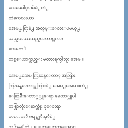
အေမေခါင္းခ်ခဲ႕တဲ႕
တဲကေလးဟာ
အေမ႕ ရြာနဲ႕ အလွမ္းေဝးေပမယ္႕
သည္ေတာသည္ေတာင္ၾကား
အေမကုိ
တစ္ေယာက္တည္း မထားရက္ပါဘူး အေမ ။
အေမ႕အေမ ကြၽန္ေတာ္ အဘြား
ကြၽန္ေတာ္အဘြားရဲ႕ အေမ႕အေမ စတဲ႕
ေဆြမ်ဳိးေတာ္စပ္သူေရာ မေတာ္သူပါ
တစ္ရြာလုံးေနာက္ဆုံး စုေဝးရာ
ေဟာဟုိ ဇရပ္အုိအုိရဲ႕
သုႆာန္ဆုိတဲ႕ ေနရာေရာက္ေအာင္