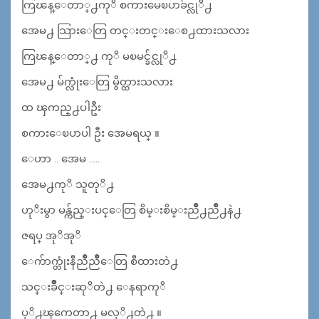
ကြၽန္ေတာ္႕ကုိ စကားမေၿပာခ်င္လုိ႕
အေမ႕ သြားေတြ တင္းတင္းေစ႕ထားသလား
ကြၽန္ေတာ္႕ ကုိ မၿမင္ခ်င္လုိ႕
အေမ႕ မ်က္လုံးေတြ မွိတ္ထားသလား
ထ ၾကည္႕ပါဦး
စကားေၿပာပါ ဦး အေမရယ္ ။
ေဟာ .. အေမ …..
အေမ႕ကုိ သူတုိ႕
ဟုိးမွာ မန္က်ည္းပင္ေတြ စိမ္းစိမ္းညဳိ႕ညဳိ႕နဲ႕
ဇရပ္ အုိအုိ
ေက်ာက္တုံးနီညဳိညဳိေတြ စီထားတဲ႕
သင္းခ်ဳိင္းဆုိတဲ႕ ေနရာကုိ
ပုိ႕ၾကေတာ႕ မလုိ႕တဲ႕ ။