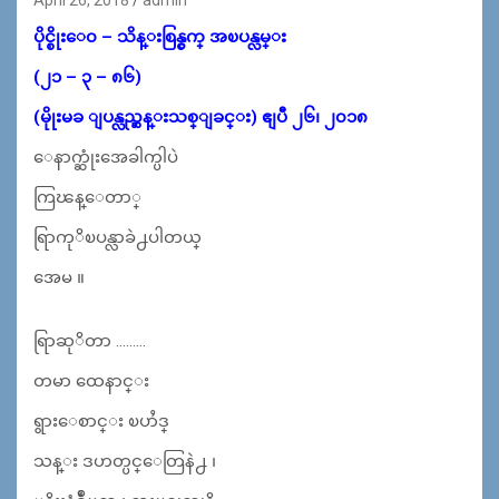
ပိုင္စိုးေ၀ – သိန္းစြန္ငွက္ အၿပန္လမ္း
(၂၁ – ၃ – ၈၆)
(မိုုးမခ ျပန္လည္ဆန္းသစ္ျခင္း) ဧျပီ ၂၆၊ ၂၀၁၈
ေနာက္ဆုံးအေခါက္ပါပဲ
ကြၽန္ေတာ္
ရြာကုိၿပန္လာခဲ႕ပါတယ္
အေမ ။
ရြာဆုိတာ ………
တမာ ထေနာင္း
ရွားေစာင္း ၿပာႆဒ္
သန္း ဒဟတ္ပင္ေတြနဲ႕ ၊