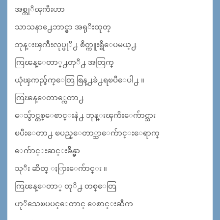
အစ္ကုိၾကီးဟာ
သာသနာ႕ေဘာင္မွာ အရုိးထုတ္
ဘုန္းၾကီးလုပ္ဖုိ႕ စိတ္ကူးရွိေပမယ္႕
ကြၽန္ေတာ္႕တုိ႕ အတြက္
ယုံၾကည္ခ်က္ေတြ စြန္႕ခဲ႕ရၿပီေပါ႕ ။
ကြၽန္ေတာ္ကေတာ႕
ေသွ်ာင္တစ္ေစာင္းနဲ႕ ဘုန္းၾကိးေက်ာင္သား
ၿပီးေတာ႕ ၿပည္ေတာ္သာေက်ာင္းေရာက္
ေက်ာင္းဆင္းခ်ိန္မွာ
သုိး ဆိတ္ ႏြားေက်ာင္း ။
ကြၽန္ေတာ္ တုိ႕ တစ္ေတြ
ဟုိသေၿပပင္ေတာင္ ေစာင္းဆီက