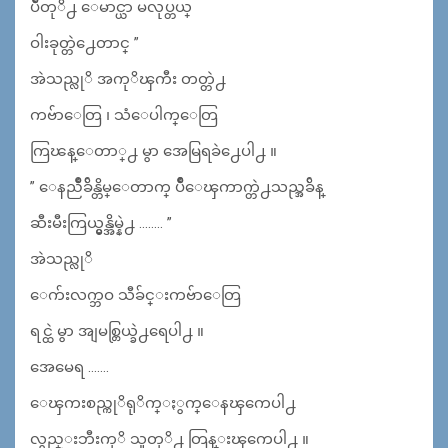
ပ်ဳိတုိ႕ ေမာင္ယာ မလုပ္တယ္
ဝါးခုတ္တဲ႕ေတာင္ ”
အဲသည္လုိ အကုိၾကီး တတ္တဲ႕
ကဗ်ာေတြ ၊ သံေပါက္ေတြ
ကြၽန္ေတာ္႕ မွာ အေမြရခဲ႕ေပါ႕ ။
” ေနညိဳခ်ိန္တိမ္ေတာက္ ပ်ဳိေၾကာက္တဲ႕သည္အခ်ိန္
ဆီးမီးကြယ္မွန္အိမ္နဲ႕ …….. ”
အဲသည္လုိ
ေက်းလက္ဘဝ သီခ်င္းကဗ်ာေတြ
ရင္ထဲ မွာ အျမစ္တြယ္ခဲ႕ရေပါ႕ ။
အေမေရ …….
ေၾကးစည္ကုိရုိက္ႏွက္ေနၾကေပါ႕
လွည္းဘီးကုိ သူတုိ႕ တြန္းၾကေပါ႕ ။