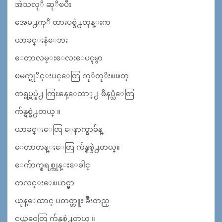
အဲသလုိ ဆုိၿပီး
အေမ႕ကုိ ထားပစ္ခဲ႕တုန္းက
ယာခင္းနံေဘး
ေတာလမ္းေလးေပၚမွာ
ၿမက္ရုိင္းပင္ေတြ ကုိတုိးၿဖတ္
တရွပ္ရွပ္နဲ႕ ကြၽန္ေတာ္႕ ဖိနပ္သံေတြ
က်န္ရစ္ခဲ႕တယ္ ။
ယာခင္းေတြ ေနာက္မွာခ်န္
ေတာတန္းေတြ က်န္ရစ္ခဲ႕တယ္။
ေက်ာက္စရစ္ကုန္းေခါင္
တလင္းေၿပာင္မွာ
ယုန္ေထာင္ ပတတ္တူး ခ်ဳိးတည္
ငယ္ဘဝေတြ က်န္ရစ္ခဲ႕တယ္ ။