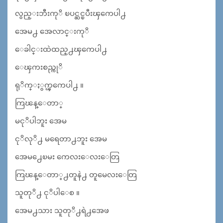
လွည္းဘီးကုိ ၿပင္ဆင္ၿပီးၾကေပါ႕
အေမ႕ အေလာင္းကုိ
ေခါင္းထဲထည္႕ၾကေပါ႕
ေၾကးစည္ကုိ
ရုိက္ႏွက္ၾကေပါ႕ ။
ကြၽန္ေတာ္
မငုိပါဘူး အေမ
ငုိလုိ႕ မရေတာ႕ဘူး အေမ
အေမ႕ေၿမး ကေလးေလးေတြ
ကြၽန္ေတာ္႕တူနဲ႕ တူမေလးေတြ
သူတုိ႕ ငုိပါေစ ။
အေမ႕သား သူတုိ႕ရဲ႕အေဖ