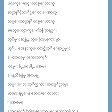
ပလက္ေဖာင္းတစ္ေလွ်ာက္
ဓာတ္တုိင္မီးတုိင္ေတြ ေအာက္
တစ္ေယာက္ကုိ တစ္ေယာက္
ၿဖတ္ေလွ်ာက္ေက်ာ္သြားရင္း
သူစိမ္းဆန္တဲ႕ လူေတြၾကားမွာ
ဟုိ … အေနာက္ေတာင္ဆီကုိ ေရာ္ရမ္း
ေတာလမ္းကေလးကုိ
လြမ္းခဲ႕ရေပါ႕ အေမ။
ေနညဳိခ်ိန္အိမ္ အၿပန္
လမ္းေဘးတုိက္ၾကား ဓာတ္တုိင္နားမွာ
မားမားရပ္ေန တေစၧေတြလား
” အေမေရ
တေစၧကုိ ကြၽန္ေတာ္ေၾကာက္လွခ်ည္႕