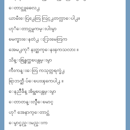
ေတာင္သူဓေလ႕
ယာမီးေငြ႕ေတြ လြင္႕တက္လာေပါ႕။
ဟုိေတာင္ကမူကမ္းပါးမွာ
ၿမက္စားေနတဲ႕ ႏြားမေတြက
အေမ႕ကုိ နႈတ္ဆက္ေနၾကသလား ။
သိန္းစြန္ငွက္အၿပန္လမ္းမွာ
က်ီးကန္းေတြ ကသုတ္ကရက္နဲ႕
ရြာဘက္ဆီ ပ်ံေၿပးၾကေပါ႕ ။
ေနညဳိခ်ိန္ အိမ္အၿပန္လမ္းမွာ
ေတာတန္းလွ်ဳိေၿမာင္
ဟုိ အေနာက္ေတာင္ထဲ
ေမွာင္မည္းမည္းက