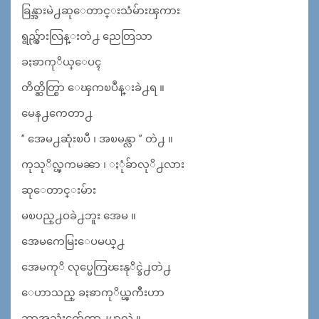
ခြန္အားမဲ႕ဆုေတာင္းသံမ်ားၾကား
ရွည္လွ်ားလြန္းတဲ႕ ညေတြသာ
ခႏၶာကုိယ္ေပၚ
တိတ္ဆိတ္စြာ ေၾကၿပဳန္းခဲ႕ရ ။
မေန႕ကေတာ႕
” အေမ႕ဆုံးၿပီ ၊ အၿမန္လာ ” တဲ႕ ။
ကုသုိလ္ၾကမၼာ ၊ ႏုံခ်ာလုိ႕လား
ဆုေတာင္းမ်ား
မၿပည္႕ဝခဲ႕ဘူး အေမ ။
အေမကေမြးေပမယ္႕
အေမကုိ လုပ္မေကြၽးနုိင္ခဲ႕တဲ႕
ေဟာသည္ ခႏၶာကုိယ္ၾကီးဟာ
ဘာအသုံးက်ေတာ႕မွာလဲ ။