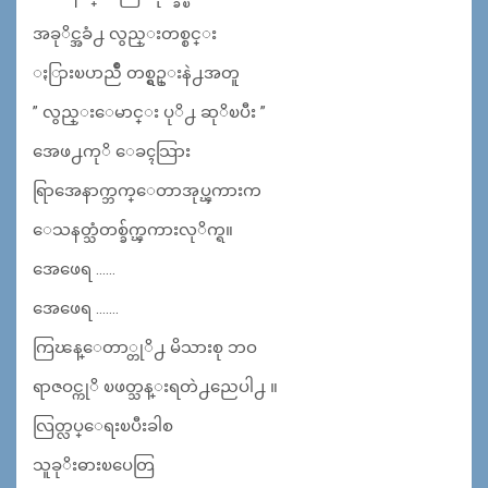
အခုိင္အခံ႕ လွည္းတစ္စင္း
ႏြားၿပာညဳိ တစ္ရွဥ္းနဲ႕အတူ
” လွည္းေမာင္း ပုိ႕ ဆုိၿပီး ”
အေဖ႕ကုိ ေခၚသြား
ရြာအေနာက္ဘက္ေတာအုပ္ၾကားက
ေသနတ္သံတစ္ခ်က္ၾကားလုိက္ရ။
အေဖေရ ……
အေဖေရ …….
ကြၽန္ေတာ္တုိ႕ မိသားစု ဘဝ
ရာဇဝင္ကုိ ၿဖတ္သန္းရတဲ႕ညေပါ႕ ။
လြတ္လပ္ေရးၿပီးခါစ
သူခုိးဓားၿပေတြ