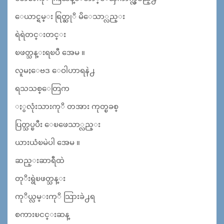
ေယာင္ရမ္း ရြတ္ဆုိ မိေသာ္လည္း
ရဲရဲတင္းတင္း
ၿဖတ္သန္းရၿပီ အေမ ။
လူမႈေဗဒ ေဝါဟာရနဲ႕
ရသသစ္ေတြက
ႏွလုံးသားကုိ တအား ကုတ္ၿခစ္
ပြတ္သပ္ၿပီး ေၿဖေသာ္လည္း
ယားယံၿမဲပါ အေမ ။
ဆည္းဆာရီထဲ
တုိးရွဲၿဖတ္သန္း
ကုိယ္လမ္းကုိ သြားခဲ႕ရ
စကားၿငင္းဆန္