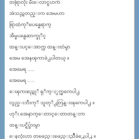
တရြာလုံး မီးေလာင္ၿပာက်
အဲသည္ကတည္းက အေမဟာ
ရြာထဲကုိၿပန္မေရာက္
အိမ္ၿပန္မေဆာက္နုိင္
ထန္းပင္ေအာက္က ထန္းတဲမွာ
အေမ အေနၾကာခဲ႕ပါတယ္ ။
အေမေရ ……..
အေမေရ ……..
ေၾကးစည္ကုိ ရုိက္ႏွက္ၾကေပါ႕
လွည္းဘီးကုိ သူတုိ႕တြန္းၾကေပါ႕ ။
ဟုိး အေနာက္ေတာင္ေတာတန္းက
ထန္းပင္ရိပ္ဖ်ားမွာ
ေနလုံးဟာ တၿဖည္းၿဖည္းညဳိခဲ႕ေပါ႕ ။