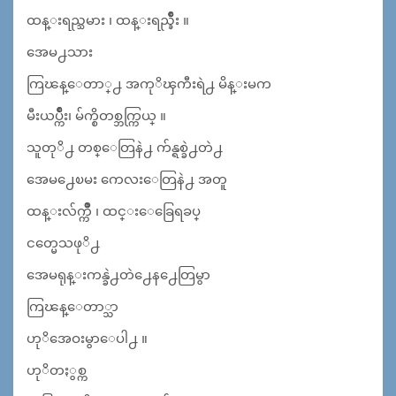
ထန္းရည္သမား ၊ ထန္းရည္ခ်ဳိး ။
အေမ႕သား
ကြၽန္ေတာ္႕ အကုိၾကီးရဲ႕ မိန္းမက
မီးယပ္က်ဳိး၊ မ်က္စိတစ္ဘက္ကြယ္ ။
သူတုိ႕ တစ္ေတြနဲ႕ က်န္ရစ္ခဲ႕တဲ႕
အေမ႕ေၿမး ကေလးေတြနဲ႕ အတူ
ထန္းလ်က္က်ဳိ ၊ ထင္းေခြေရခပ္
ငတ္မေသဖုိ႕
အေမရုန္းကန္ခဲ႕တဲ႕ေန႕ေတြမွာ
ကြၽန္ေတာ္သာ
ဟုိအေဝးမွာေပါ႕ ။
ဟုိတႏွစ္က