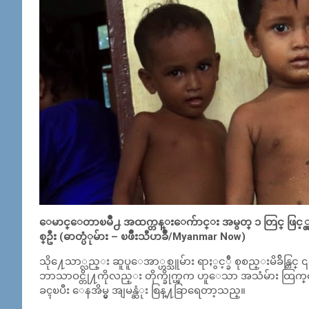
ေမာင္ေတာၿမိဳ႕ အထက္တန္းေက်ာင္း အမွတ္ ၁ တြင္ ဖြ
စ္ဦး (ဓာတ္ပံုမ်ား – ၿဖိဳးသီဟခ်ိဳ/Myanmar Now)
သို႔ေသာ္လည္း ဆူပူေအာ္ဟစ္သူမ်ား ရာႏွင့္ခ်ီ စုစည္းမိခ
ဘာသာဝင္တို႔ကိုလည္း တိုက္ခိုက္ၾက ဟူေသာ အသံမ်ား ထ
ခၚၿပီး ေနအိမ္မွ အျမန္ဆံုး စြန္႔ခြာရေတာ့သည္။