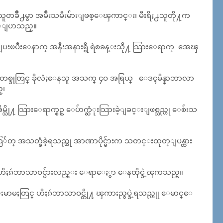
တခ်ဳိ႕မွာ အမ်ဳိးသမီးမ်ားျဖစ္ေၾကာင္း၊ မီးရိႈ႕သူတို႔က
က္ေျပာသည္။
ပးၿပီးေနာက္ အနီးအနားရွိ ရဲစခန္းသို႔ သြားေရာက္ အေၾ
စ္ခုတြင္ ခိုလံႈေနသူ အသက္ ၄ဝ အရြယ္ ေဒၚမိန္နာဘာလာ
္၊
္သို႔ သြားေရာက္စဥ္ ေပ်ာက္ဆံုးသြားခဲ့ျခင္းျဖစ္သည္ဟု ေစ်းသ
ကြ်တ္ အသတ္ခံခဲ့ရသည္ဟု အာဏာပိုင္မ်ားက သတင္းထုတ္ျပန္ထား
္ ဟိႏၵဴဘာသာဝင္မ်ားလည္း ေရာေႏွာ ေနထိုင္ခဲ့ၾကသည္။
္းမာမႈတြင္ ဟိႏၵဴဘာသာဝင္တို႔ ၾကားညွပ္ခဲ့ရသည္ဟုု ေမာင္ေ