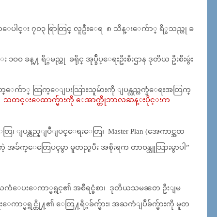
ြာေပါင္း ၇ဝ၃ ရြာတြင္ လူဦးေရ ၈ သိန္းေက်ာ္ ရိွသည္ဟု ခ
န္႔ ရိွမည္ဟု ခရိုင္ အုပ္ခ်ဳပ္ေရးဦးစီးဌာန ဒုတိယ ဦးစီးမွဴး
တ္ေက်ာ္ ထြက္ေျပးသြားသူမ်ားကို ျပန္လည္လက္ခံေရးအတြက္
းညီပုက သတင္းေထာက္မ်ားကို ေအာက္တိုဘာလဆန္းပိုင္းက
၊ ျပန္လည္ျပဳျပင္ေရးေတြ၊ Master Plan (အေကာင္အထ
 အခ်က္ေတြေပၚမွာ မူတည္ၿပီး အစိုးရက တာဝန္ယူသြားမွာပါ”
င္ရာ အႀကံေပးေကာ္မရွင္၏ အစီရင္ခံစာ၊ ဒုတိယသမၼတ ဦးျမ
ာ္မရွင္တို႔၏ ေတြ႔ရိွခ်က္မ်ား၊ အႀကံျပဳခ်က္မ်ားကို မူတ