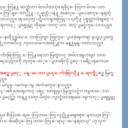
င္ေတြနဲ႔ ဆက္ဆံတာ မ်ားပါတယ္။ ရခိုင္ေတြက မ်ားေသာ
 ကြ်န္ေတာ္တို႔ ႏွစ္ဖက္လံုးနဲ႔ အဆင္ေျပေအာင္ေနရတဲ့
ပာသည္။ ၾသဂုတ္ ပဋိပကၡအတြင္း ၎တို႔ ပစ္မွတ္ထားခံရျခင္း
ေၾကာင့္ ျဖစ္မည္ဟု ကိုရႈေဘာင္းက ထင္ျမင္ခ်က္ေပးသည္။
ိုင္သူမ်ား ေဘးလြတ္ရာ ထြက္ေျပးခဲ့ၾကရာ နယ္စပ္ျဖတ္ၿ
းပါး ရိွလာၿပီဟု ကုလသမဂၢအဖဲြ႔က ခန္႔မွန္းထားသည္။
းရြာတြင္ ေတြ႔ရေသာ မြတ္စလင္ အမ်ားအျပားမွာ သတ
့ရသည္မ်ားကို ထုတ္ေဖာ္ေျပာဆိုလိုျခင္း မရိွၾကေပ။
စဥ္ျဖင့္ ပန္းေတာျပင္ေက်းရြာသို႔ ေရာက္ရိွ
စဥ္ မြတ္စ
သည္။
ကို မလွမ္းမကမ္းမွ အကဲခတ္ေနသည္။
္း၏ အေၾကာင္းရင္းတစ္ခုမွာ မြတ္စလင္မ်ား တျခားေဒသ
ျမင့္စြာ ကန္႔သတ္၊ ပိတ္ေလွာင္ခံထားရမႈေၾကာင့္ျဖစ္သည္ဟု
ယ္။ စီးပြားေရးေတြဘာေတြ လုပ္လို႔မရျဖစ္ေနတယ္။ ကြ်
အတည္တက် ေစ်းဆိုင္ေတြ ဘာေတြ ေရာင္းေနရတယ္” ဟု ၎က