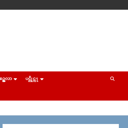
စဥ္အလာ
ပင္တိုင္က႑