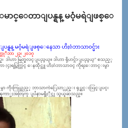
 ေမာင္ေတာျပန္ရန္ မဝံ့မရဲျဖစ္ေ
ပန္ရန္ မဝံ့မရဲျဖစ္ေနေသာ ဟိႏၵဴဘာသာဝင္မ်ား
က္တုိဘာ ၂၃၊ ၂၀၁၇
္၊ ဒါဟာ မြတ္စလင္ျပည္နယ္။ ဒါဟာ ရိုဟင္ဂ်ာျပည္နယ္” စသည့္
ရပ္ကြက္တြင္ ေနထိုင္သူ ဟိႏၵဴဘာသာဝင္ ကိုရႈေဘာင္းမွာ
ွာ ကိုးကြယ္သည့္ ဘာသာကဲြေသာ္လည္း ရုပ္ဆင္းသြင္ျပင္၊
္မႈအတြက္ ျပႆနာမရွိႏိုင္ဟု သူယူဆသည္။