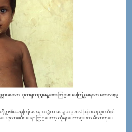
င့္လွစ္ထားေသာ ဒုကၡသည္စခန္းအတြင္း ေတြ႔ရေသာ ကေလးႏွ
်ိန္တြင္ ၎တို႔၏ေၾကြးေၾကာ္သံက ေျပာင္းလဲသြားသည္။ ဟိႏၵဴ
ြက္ေပၚလာၿပီး ေနာက္တြင္ေတာ့ ကိုရႈေဘာင္းက မိသားစုေ