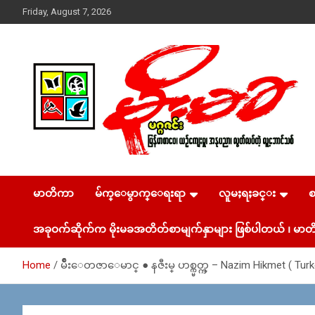
Skip
Friday, August 7, 2026
to
content
USA – editors @ moemaka.net ((510) 854-6501)။ ရန္ကုန္ ဆက္သြ
MoeMaKa Burmese
ယ္ေရး – အမွတ္ ၂၅၄၊ ပထပ္၊ လမ္း ၄၀၊ ေက်ာက္တံတား၊ ရန္ကုန္။
(ဖုုံး – ၀၉ ၂၅၂ ၂၄၉ ၀၉၄ ၊ ၀၉ ၄၂၁ ၇၄၃ ၇၅၃ ၊ ၀၉ ၅၀၄ ၁၀ ၅၈)
မာတိကာ
မ်က္ေမွာက္ေရးရာ
လူမႈရႈခင္း
News & Media
ျဖန္႔ခ်ိေရး – ဆိပ္ကမ္းသာစာေပ – အမွတ္ ၁၃ / ၃၈ လမ္း။ ပ
လာဇာေစ်းသစ္ ။ ၀၉ ၇၈၆၈၃၇ ၃၀၅ / ၀၉ ၉၆၃၆၉၉၈၃၄
အခုဝက်ဆိုက်က မိုးမခအတိတ်စာမျက်နှာများ ဖြစ်ပါတယ် ၊ မာတိ
Home
မ်ဳိးေတဇာေမာင္ ● နဇီးမ္ ဟစ္က္မတ္က္ – Nazim Hikmet ( Turk