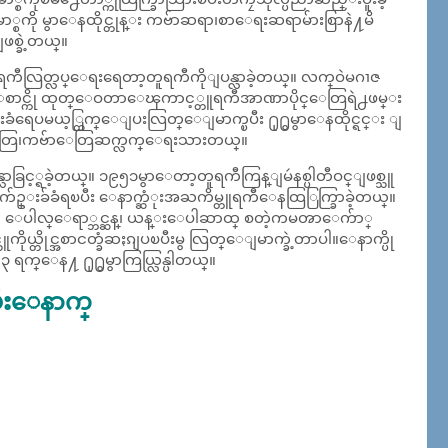
စကို မွာေနထိုင္တုန္း ကဗ်ာဆရာ၊စာေရးဆရာမ်ားစြာနဲ႔မိ
စ္ခဲ့တယ္။
ကီလြတ္လပ္ေရးရေတာ့တူရကီကိုျပန္လာခဲ့တယ္။ လက္ဝဲမဂၢဇ
စာင္ကို ထုတ္ေဝတာေၾကာင့္တူရကီအာဏာပိုင္ေတြရဲ႕ဖမ္း
ခံရေပမယ့္ထြက္ေျပးလြတ္ေျမာက္ၿပီး ႐ု႐ွမွာေနထိုင္ရင္း ျ
တြ၊ကဗ်ာေတြဆက္လက္ေရးသားတယ္။
ာခြင့္ရခဲ့တယ္။ ၁၉၅၁မွာေတာ့တူရကီကြန္ျမဴနစ္ပါတီဝင္ျဖစ္သူ
်ဥ္းခ်ခံရၿပီး ေနာက္ဆံုးအႀကိမ္တူရကီေနထြြက္ခြာခဲ့တယ္။
ဆို၊ ေပါလ္ေရာ္ဘင္ဆန္၊ ယန္းေပါဆာထ္ စတဲ့ကမၻာေက်ာ္
္တိုင္အစာငတ္ခံဆႏၵျပၿပီးမွ လြတ္ေျမာက္ခဲ့တာပါ။ေနာက္ပို
 ၃ ရက္ေန႔ ႐ု႐ွမွာကြယ္လြန္ပါတယ္။
ီးေနာက္