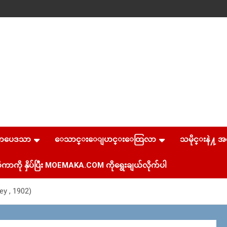
စာပေဒသာ
ေသာင္းေျပာင္းေထြလာ
သမိုင္းနဲ႔ အ
ကာကို နှိပ်ပြီး MOEMAKA.COM ကိုရွေးချယ်လိုက်ပါ
ey , 1902)