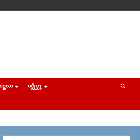
စဥ္အလာ
ပင္တိုင္က႑