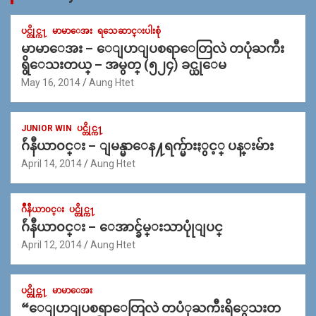
ပင္တိုင္က႑
မာမာေအး
ရသေဆာင္းပါးစုံ
မာမာေအး – ေျပာျပစရာေတြလဲ တပုံႀကီး
ရွိေသးတယ္ – အမွတ္ (၅၂၄) ခင္ယုေမ
May 16, 2014
Aung Htet
JUNIOR WIN
ပင္တိုင္က႑
ဂ်ဴနီယာ၀င္း – ျမန္မာေန႔ရက္မ်ားႏွင့္ ပန္းမ်ား
April 14, 2014
Aung Htet
ဂ်ဳနီယာ၀င္း
ပင္တိုင္က႑
ဂ်ဴနီယာ၀င္း – ေအာင္ခ်မ္းသာပုုံျပင္
April 12, 2014
Aung Htet
ပင္တိုင္က႑
မာမာေအး
“ေျပာျပစရာေတြလဲ တပံုႀကီးရိွေသးတ