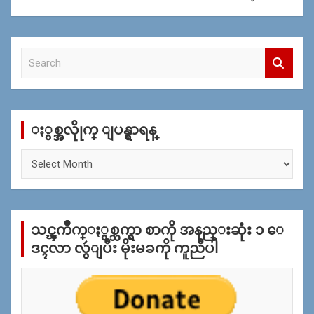
S
e
a
r
c
ႏွစ္အလိုုက္ ျပန္ရွာရန္
h
ႏွ
စ္
အ
လိုု
က္
သင္ၾကိဳက္ႏွစ္သက္ရာ စာကို အနည္းဆုံး ၁ ေ
ျ
ပ
ဒၚလာ လွဴျပီး မိုးမခကို ကူညီပါ
န္
ရွာ
ရန္