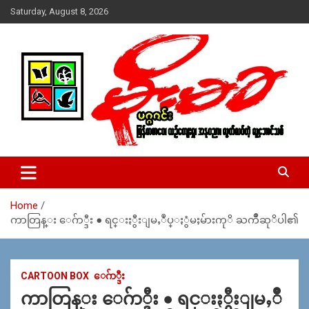
Skip
Saturday, August 8, 2026
to
content
USA – editors @ moemaka.net ((510) 854-6501)။ ရန္ကုန္ ဆက္သြ
MoeMaKa Burmese News &
ယ္ေရး – အမွတ္ ၂၅၄၊ ပထပ္၊ လမ္း ၄၀၊ ေက်ာက္တံတား၊ ရန္ကုန္။
Media
(ဖုုံး – ၀၉ ၂၅၂ ၂၄၉ ၀၉၄ ၊ ၀၉ ၄၂၁ ၇၄၃ ၇၅၃ ၊ ၀၉ ၅၀၄ ၁၀ ၅၈) ျ
ဖန္႔ခ်ိေရး – ဆိပ္ကမ္းသာစာေပ – အမွတ္ ၁၃ / ၃၈ လမ္း။ ပလာ
Home
ဇာေစ်းသစ္ ။ ၀၉ ၇၈၆၈၃၇ ၃၀၅ / ၀၉ ၉၆၃၆၉၉၈၃၄
ကာတြန္း ေဂ်ာ္ဒီး ● ရင္းႏွီးျမႇဳပ္ႏွံမႈမ်ားကုိ ႀကိဳဆုိပါ၏
CARTOON BOX
ေဂ်ာ္ဒီး
ကာတြန္း ေဂ်ာ္ဒီး ● ရင္းႏွီးျမႇဳ