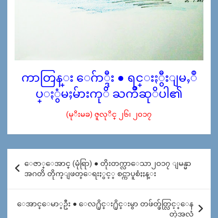
ကာတြန္း ေဂ်ာ္ဒီး ● ရင္းႏွီးျမႇဳ
ပ္ႏွံမႈမ်ားကုိ ႀကိဳဆုိပါ၏
(မုိးမခ) ဇူလုိင္ ၂၆၊ ၂၀၁၇
Post
ေဇာ္ေအာင္ (မုံရြာ) ● တိုးတက္လာေသာ၂ဝ၁၇ ျမန္မာ
navigation
အဂတိ တိုက္ျဖတ္ေရးႏွင့္ စင္ကာပူစံႏႈန္း
ေအာင္ေမာ္ဦး ● ေလ႐ိုင္း႐ိုင္းမွာ တဖ်တ္ဖ်တ္လြင့္ေန
တဲ့အလံ