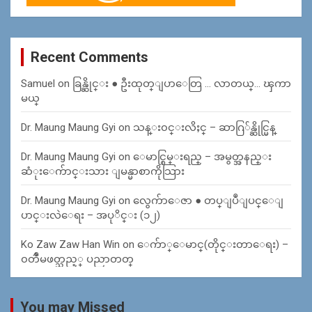
Recent Comments
Samuel
on
ခြန္ဆိုင္း ● ဦးထုတ္ျပာေတြ … လာတယ္… ၾကာ
မယ္
Dr. Maung Maung Gyi
on
သန္း၀င္းလိႈင္ – ဆာဂြ်န္ဆိုင္မြန္
Dr. Maung Maung Gyi
on
ေမာင္စြမ္းရည္ – အမွတ္အနည္း
ဆံုးေက်ာင္းသား ျမန္မာစာကိုသြား
Dr. Maung Maung Gyi
on
လွေက်ာေဇာ ● တပ္ျပဳျပင္ေျ
ပာင္းလဲေရး – အပုိင္း (၁၂)
Ko Zaw Zaw Han Win
on
ေက်ာ္ေမာင္(တိုင္းတာေရး) –
၀တၳဳမဖတ္သည့္ ပညာတတ္
You may Missed