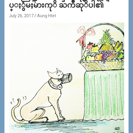
ပ္ႏွံမႈမ်ားကုိ ႀကိဳဆုိပါ၏
July 26, 2017
Aung Htet