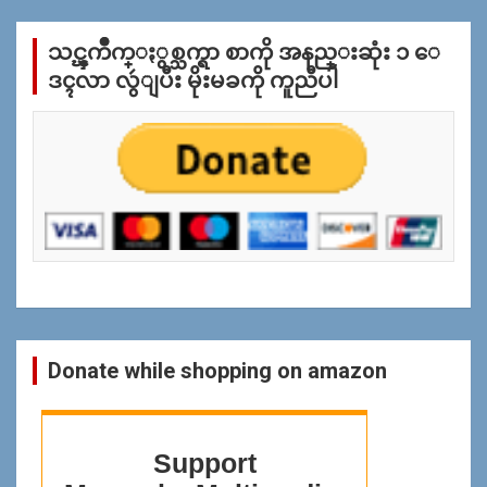
လိုု
က္
သင္ၾကိဳက္ႏွစ္သက္ရာ စာကို အနည္းဆုံး ၁ ေ
ျ
ပ
ဒၚလာ လွဴျပီး မိုးမခကို ကူညီပါ
န္
ရွာ
ရန္
Donate while shopping on amazon