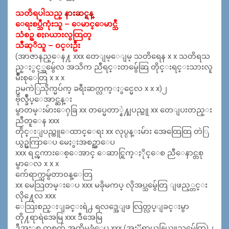
သတိရပါသည္
နားဆင္ရန္
ေရးစပ္သီကုံးသူ – ေမာင္ေမာင္သီ
သံစဥ္ စႏၵယားလွထြတ္
သီဆုိသူ – ၀င္းဦး
(အာဇာနည္ေန႔ xxx တေျမ့ေျမ့ သတိရေန x x သတိရသ
ည္ႏွင့္အမွ်ေလ အသိက ညီရင္းတမွ်ေဆြ တိုင္းရင္းသားလူ
မ်ဳိးစုေတြ x x x
ဥမကဲြသိုက္မပ်က္ ခရီးဆက္လက္ႏွင္မေလ x x x)၂
ဗိုလ္ခ်ဳပ္ေအာင္ဆန္း
မွာတမ္းမ်ားေႁခြ xx တပ္မေတာ္နဲ႔ျပည္သူ xx တေျပးတည္း
ညီတူေန xxx
တိုင္းျပည္ထူေထာင္ေရး xx လုပ္ငန္းမ်ား အေထြေထြ တဲြ
ယွဥ္မကြာေပ မေႏွးအစဥ္သာေပ
xxx ရင္ၾကားေစ့ေအာင္ ေဆာင္ရြက္ႏိုင္ေစ ညီေနာင္တစု
မွာေလ x x x
က်ေရာက္သမွ်တာ၀န္ေတြ
xx မေသြတမ္းေပ xxx မခိုမကပ္ လိုအပ္သမွ်ေတြ ျဖည့္တင္း
လို႔ေလ xxx
ေသြးစည္းျခင္းရဲ႕ ရလဒ္အေျဖ လြတ္လပ္ျခင္းမွာ
တို႔ရာရဲအေမြ xxx ဒီအေမြ
ဒီအႏွစ္ တစက္မွ် အထိမခံေပ xxx (အႏၱရာယ္ရန္စြယ္ဟူသမွ်ေတြ)၂