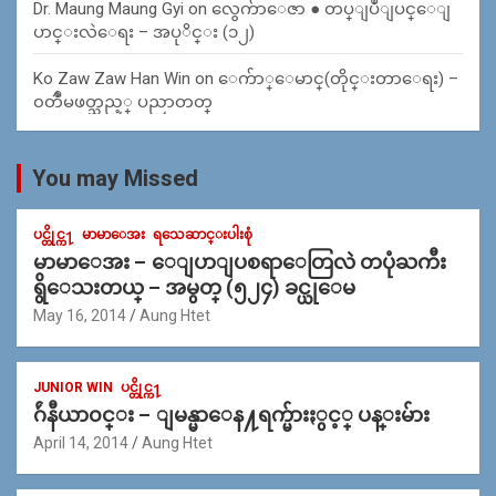
Dr. Maung Maung Gyi
on
လွေက်ာေဇာ ● တပ္ျပဳျပင္ေျ
ပာင္းလဲေရး – အပုိင္း (၁၂)
Ko Zaw Zaw Han Win
on
ေက်ာ္ေမာင္(တိုင္းတာေရး) –
၀တၳဳမဖတ္သည့္ ပညာတတ္
You may Missed
ပင္တိုင္က႑
မာမာေအး
ရသေဆာင္းပါးစုံ
မာမာေအး – ေျပာျပစရာေတြလဲ တပုံႀကီး
ရွိေသးတယ္ – အမွတ္ (၅၂၄) ခင္ယုေမ
May 16, 2014
Aung Htet
JUNIOR WIN
ပင္တိုင္က႑
ဂ်ဴနီယာ၀င္း – ျမန္မာေန႔ရက္မ်ားႏွင့္ ပန္းမ်ား
April 14, 2014
Aung Htet