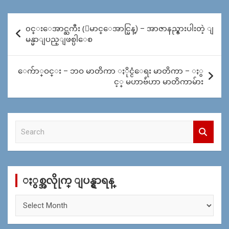
Post
၀င္းေအာင္ႀကီး (ေမာင္ေအာင္မြန္) – အာဇာနည္ရွားပါးတဲ့ ျ
navigation
မန္မာျပည္ျဖစ္ပါေစ
ေက်ာ္ဝင္း – ဘဝ မာတိကာ ႏိုင္ငံေရး မာတိကာ – ႏွ
င့္ မဟာဗ်ဴဟာ မာတိကာမ်ား
S
e
a
r
c
ႏွစ္အလိုုက္ ျပန္ရွာရန္
h
ႏွ
စ္
အ