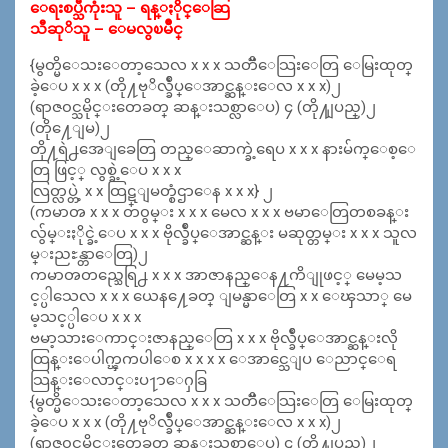
ေရးစပ္သီကုံးသူ – ရန္ႏိုင္ေဆြ
သီဆုိသူ – ေမလွၿမဳိင္
{မွတ္မိေသးေတာ့သေလ x x x သတၱိေသြးေတြ ေမြးထုတ္
ခဲ့ေပ x x x (တို႔ဗုိလ္ခ်ဳပ္ေအာင္ဆန္းေလ x x x)၂
(ရာဇ၀င္သမိုင္းတေခတ္ ဆန္းသစ္လာေပ) ၄ (တို႔ျပည္)၂
(တို႔ေျမ)၂
တို႔ရဲ႕အေျခေတြ တည္ေဆာက္ခဲ့ရေပ x x x နားမ်က္ေစ့ေ
တြ ဖြင့္ လွစ္ခဲ့ေပ x x x
လြတ္လပ္တဲ့ x x ထြဋ္ျမတ္စံဌာေန x x x} ၂
(ကမာၻ x x x တ၀ွမ္း x x x မေလ x x x ဗမာေတြတစခန္း
လွ်မ္းႏိုင္ခဲ့ေပ x x x ဗိုလ္ခ်ဳပ္ေအာင္ဆန္း မဆုတ္တမ္း x x x သူလ
မ္းညႊန္တာေတြ)၂
ကမာၻတည္သေရြ႕ x x x အာဇာနည္ေန႔ကိျုဖင့္ မေမ့သ
င့္ပါသေလ x x x ယေန႔ေခတ္ ျမန္မာေတြ x x ေၾသာ္ မေ
မ့သင့္ပါေပ x x x
ဗမာ့သားေကာင္းဇာနည္ေတြ x x x ဗိုလ္ခ်ဳပ္ေအာင္ဆန္းလို
ထြန္းေပါက္ၾကပါေစ x x x x ေအာင္သေျပ ေညာင္ေရ
သြန္းေလာင္းပ႑ာေႁခြ
{မွတ္မိေသးေတာ့သေလ x x x သတၱိေသြးေတြ ေမြးထုတ္
ခဲ့ေပ x x x (တို႔ဗုိလ္ခ်ဳပ္ေအာင္ဆန္းေလ x x x)၂
(ရာဇ၀င္သမိုင္းတေခတ္ ဆန္းသစ္လာေပ) ၄ (တို႔ျပည္)၂