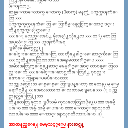
(ေၾသာ္..
ဆန္ေကာေလာက္မွ ေဇာက္ (ေစာက္) မနက္တဲ့ ပက္စက္အၾကံေ
တြ xxx
ပက္ပက္စက္စက္အၾကံေတြ ေသြးစိမ္းရွင္ရွင္ပြက္ေအာင္ ဒင္း
တို႔ရက္စက္ႏိုင္အားေပ
xxx ေျမလည္းအပ်ံ႕ မိုးအႏွံ႔သို႕ေလ xxx တုိ႔တေတြ
အပူလံုးႂကြ xxx ယူၾကံဳးမရ
ျခံဳးခ် စိုမ်က္ရည္)၂
ေခါင္းေဆာင္ႀကီးေတြ xxx တို႔ေခါင္းေဆာင္ႀကီးေတြ
xxx သူတို႔အေသြးအသား အေရးမထားႏိုင္ေပ xxxx
အမ်ားအတြက္ေရွ႕ေဆာင္ မေမ့ႏိုင္ေအာင္ တာ၀န္ေတြလ
ည္းေက် xxx ေခါင္းေဆာင္ႀကီးေတြရဲ႕ စုစည္း
ခႏၵာေႂကြရွာေပၿပီေလxxxx
သည္အျဖစ္အေရး xx ေစ့ေစ့ေတြးျပန္ေတာ့ xx တေန႔မွ ေမ့
မရႏိုင္သမို႔ xx အေလးထားက ေလးစားမႈျပေန xxx (ျပည္ထြ
ဋ္ဇာနည္ေတြ)၂ xxx
တို႔တေတြ ခုဘ၀ ျပဳသမွ် ကုသလေတြအဖို႔ေပ xxx အမွ်ေ
ပးေ၀ xxx အမွ် အမွ် ေပးေ၀ xxxx ေကာင္းရာသုဂတိ
လားပါေစ xxxx ေကာင္းရာသုဂတိလားပါေစ…။)၂
အာဇာနည္ေန႔ မေမ့သင့္ေပ
နားဆင္ရန္