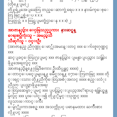
(တို႔ေျမ)၂
တို႔ရဲ႕အေျခေတြ တည္ေဆာက္ခဲ့ရေပ x x x နားမ်က္ေစ့ေ
တြ ဖြင့္လွစ္ခဲ့ေပ x x x
လြတ္လပ္တဲ့ x x ထြဋ္ျမတ္စံဌာေန x x x} ၂
အာဇာနည္မ်ား ေႁခြသည့္စကား
နားဆင္ရန္
ေရးစပ္သီကုံးသူ – အမည္မသိ
သီဆုိသူ – ၀င္းဦး
(အာဇာနည္ ညီဂုဏ္ထု ေဖာ္က်ဴးအမႊန္းတင္ xxx ေက်းဇူးဂုဏ္အင္
xxx
ဆင္ျခင္ေတြး႐ႈျမင္ xxx ဇာနည္ဘြား ျမန္မာျပည္သား သန္ထြား
ဖို႔အေရးလွ်င္ xxx
အာဇာနည္မိန္႔ေႁခြဒီစကား ဦးထိပ္ပန္ဆင္ xxxx) ၂
ေတာင္ေပၚေျမျပန္႔ ၿမဳိင္ပသန္႔ ၀႒ာေဘြတခြင္ xxxx တို
င္းရင္းသား တို႔ညီကိုေတြအစံုအလင္ xxxx စည္းလံုး
ညီညာ ျပည္သာဖို႔အေရး
ေတြးဆေမွ်ာ္ျမင္ xxx ျပည္တြင္းျပည္ပအႏၱရာယ္ ရန္စြယ္မွန္သ
မွ်လွ်င္ xxx ပူးေပါင္း၍ တို႔ႏွိမ္နင္းသုတ္သင္ xxxx
လူသားေကာင္းက်ဳိး
ေမွ်ာ္ကိုးကာအစဥ္ xxx အသက္ကိုပင္ ပဓာနမထား ႀကဳိးစား
လို႔ပင္ xxxx