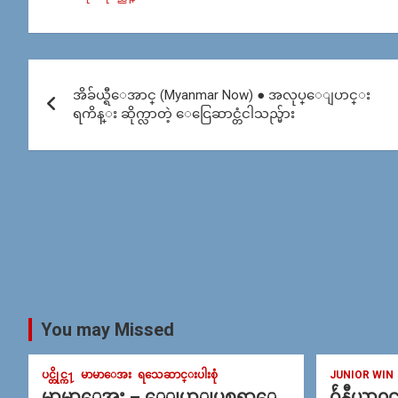
Post
အိခ်ယ္ရီေအာင္ (Myanmar Now) ● အလုပ္ေျပာင္း
navigation
ရကိန္း ဆိုက္လာတဲ့ ေငြေဆာင္တံငါသည္မ်ား
You may Missed
ပင္တိုင္က႑
မာမာေအး
ရသေဆာင္းပါးစုံ
JUNIOR WIN
မာမာေအး – ေျပာျပစရာေ
ဂ်ဴနီယာ၀