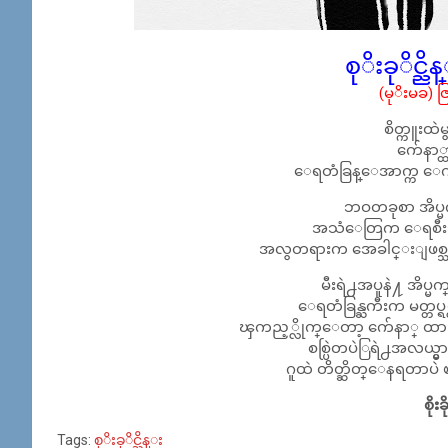
စုိးခုိင္
(မုိးမခ) ဇ
စိတ္ကူးထ
က်ေနာ္
ေရတံခြန္ေအာက္က ေက်ာ
ဘဝတခုစာ အိပ္
အသံေတြက ေရစီးသံ
အလွတရားက အေခါင္းျဖစ္သည
မီးရဲ႕အပူနဲ႔ အိပ္
ေရတံခြန္ႀကီးက မတ္တပ္
ၾကည့္လိုက္ေတာ့ က်ေနာ္ ထားခဲ
စစ္ပြဲတပဲြရဲ႕အလယ္မွ
ဂူထဲ တိတ္ဆိတ္ေနရတာပဲ
စိုးခ
Tags:
စုိးခုိင္ညိန္း