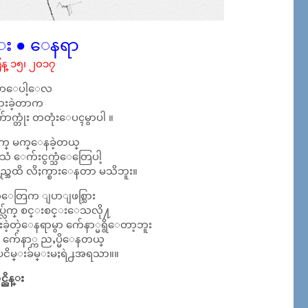
ညိန္း ● ေနရာ
ြန္ ၁၅၊ ၂၀၁၇
ဲမွာေပါ့ေလ
ထားခဲ့တာက
က္တုံး တတုံးေပၚမွာပါ ။
မက္ မက္ေနခဲ့တယ္
 ေက်းငွက္သံေတြေပါ့
္အထိ လိႈက္စားေနတာ မသိဘူး။
မက္ေတြက ျပာျဖစ္သြား
ရပ္လ်က္ စင္းစင္းေသလို႔
့တဲ့ေနရာမွာ က်ေနာ္မရွိေတာ့ဘူး
ာ က်ေနာ္က ညႇပ္မိေနတယ္
 ၿငိမ္းခ်မ္းမႈရဲ႕အရသာ။။
ိုင္ညိန္း