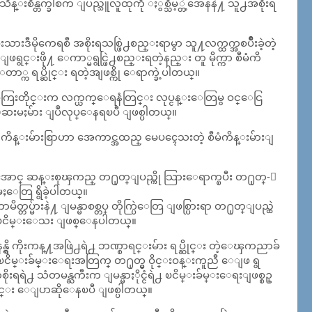
းစိန္တက္ခါစက ျပည္သူလူထုကို ႏွစ္သိမ့္တဲ့အေနနဲ႔ သူ႕အစိုးရ
ဳးသားဒီမိုကေရစီ အစိုးရသစ္ဖြဲ႕စည္းရာမွာ သူ႔လက္ထက္အစပ်ိဳးခဲ့တဲ့
 ေျဖရွင္းဖို႔ ေကာ္မရွင္ဖြဲ႕စည္းရတဲ့နည္း တူ မိုက္ကာ စီမံကိ
ေတာ္က ရပ္ဆိုင္း ရတဲ့အျဖစ္ကို ေရာက္ခဲ့ပါတယ္။
ကြးတိုင္းက လက္ယက္ေရနံတြင္း လုပ္ငန္းေတြမွ ဝင္ေငြ
ေဆးမႈမ်ား ျပဳလုပ္ေနရၿပီ ျဖစ္ပါတယ္။
မံ ကိန္းမ်ားစြာဟာ အေကာင္အထည္ မေပၚေသးတဲ့ စီမံကိန္းမ်ားျ
ဳလ္ ေဒၚေအာင္ ဆန္းစုၾကည္ တ႐ုတ္ျပည္ကို သြားေရာက္ၿပီး တ႐ုတ္-ျ
မႈေတြ ရွိခဲ့ပါတယ္။
ပ္မ်ားနဲ႔ ျမန္မာစစ္တပ္ တိုက္ပြဲေတြ ျဖစ္ပြားရာ တ႐ုတ္ျပည္ထဲ
မီးက မၿငိမ္းေသး ျဖစ္ေနပါတယ္။
း ယူနန္ရွိ ကိုးကန္႔အဖြဲ႕ရဲ႕ ဘဏ္စာရင္းမ်ား ရပ္ဆိုင္း တဲ့ေၾကညာခ်
မ္းခ်မ္းေရးအတြက္ တ႐ုတ္မွ ဝိုင္းဝန္းကူညီ ေျဖ ရွ
ဲ႕ သံတမန္ႀကီးက ျမန္မာႏိုင္ငံရဲ႕ ၿငိမ္းခ်မ္းေရးျဖစ္စဥ္
င္း ေျပာဆိုေနၿပီ ျဖစ္ပါတယ္။