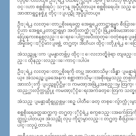
လုပ္ေပးတယ္။ ဦးႏုရဲ႕ ပထစႏိုင္တယ္။ ၁၉၆၂ က်ေတာ့ ဗိုလ္ခ
ဝင္းဟာ စစ္အစိုးရပံု သ႑ာန္ အုပ္ခ်ဳပ္ပါတယ္။ စစ္အစိုးရေပါ့။ သည
အာဏာရွင္စနစ္နဲ႔ တိုင္းျပည္ကို အုပ္ခ်ဳပ္ပါတယ္။
ဦးႏုရဲ႕ လႊတ္ေတာ္အစိုးရေခတ္က အေရွ႕ေတာင္အာရွမွာ စီးပြားေရ
င္ငံဟာ အေရွ႕ေတာင္အာရွမွာ အတိုးတက္ဆံုးႏိုင္ငံ၊ ဖြံ႕ၿဖိဳးမႈအား
ငြေၾကးစနစ္ကလည္း ေရႊေပါင္ထားၿပီးထုတ္ေဝတဲ့စနစ္ျဖစ္လို႔ ႏို
အိမ္နီးခ်င္းႏိုင္ငံမ်ားျဖစ္တဲ့ တ႐ုတ္၊ အိႏၵိယ၊ ထိုင္းတို႔
အဲသည္တုန္းက ျမန္မာတစ္က်ပ္ ထိုင္း ေလးဘတ္ရွိခဲ့ရာ တျဖည
ည္း ထိုနည္းလည္းေကာင္းပါပဲ။
ဦးႏုရဲ႕ လႊတ္ေတာ္အစိုးရကို တပ္က အာဏာသိမ္းခ်ိန္မွာ ျ
ယ္။ အဲသည္အေျခအေနက စစ္အာဏာသိမ္းအစိုးရမွသည္ တစ္ပါတီအာ
အားလံုးကို ျပည္သူပိုင္သိမ္း၊ ကမၻာ့အဖြဲ႕အစည္းမွ ထြက္၊ ႏို
ထည့္ထားလိုက္တယ္လို႔ ကမၻာ့ႏိုင္ငံေရးအကဲခတ္ေတြက သတ္မ
အဲသည္ ျမန္မာ့ဆိုရွယ္လစ္လမ္းစဥ္ ပါတီေခတ္ တစ္ေလွ်ာက္လံုး
စစ္အစိုးရေခတ္အဆက္ဆက္ တ႐ုတ္ႏိုင္ငံရဲ႕ စက္ပစၥည္းအက်ေတ
တ္လုပ္ခဲ့ပါတယ္။ အဲသည္လို လုပ္ ကိုင္ရာမွာလည္း တ႐ုတ္ စီ
ပါင္းလုပ္ခဲ့တာပါ။