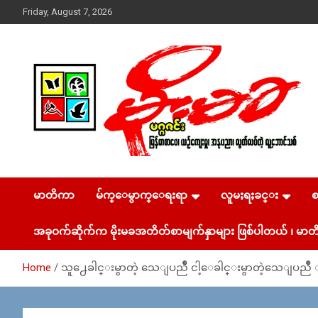
Skip
Friday, August 7, 2026
to
content
USA – editors @ moemaka.net ((510) 854-6501)။ ရန္ကုန္ ဆက္သြ
MoeMaKa Burmese
ယ္ေရး – အမွတ္ ၂၅၄၊ ပထပ္၊ လမ္း ၄၀၊ ေက်ာက္တံတား၊ ရန္ကုန္။
(ဖုုံး – ၀၉ ၂၅၂ ၂၄၉ ၀၉၄ ၊ ၀၉ ၄၂၁ ၇၄၃ ၇၅၃ ၊ ၀၉ ၅၀၄ ၁၀ ၅၈)
မာတိကာ
မ်က္ေမွာက္ေရးရာ
လူမႈရႈခင္း
News & Media
ျဖန္႔ခ်ိေရး – ဆိပ္ကမ္းသာစာေပ – အမွတ္ ၁၃ / ၃၈ လမ္း။ ပ
လာဇာေစ်းသစ္ ။ ၀၉ ၇၈၆၈၃၇ ၃၀၅ / ၀၉ ၉၆၃၆၉၉၈၃၄
အခုဝက်ဆိုက်က မိုးမခအတိတ်စာမျက်နှာများ ဖြစ်ပါတယ် ၊ မာတိ
Home
သူ႕ေခါင္းမွာတဲ့ သေျပညိဳ ငါ့ေခါင္းမွာတဲ့သေျပညိဳ ႏ