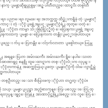
်ဳပ္ေန ဝင္းက အာဏာသိမ္းလိုက္ပါေတာ့တယ္။ ပထမ ဗိုလ္ခ်ဳပ္ေန
္ ေနာက္ ျမန္မာ့ဆိုရွယ္လစ္လမ္းစဥ္ ပါတီတည္ေထာင္ၿပီး တစ္ပါတီ
း၊ ပညာေရး၊ လူမႈေရး အဘက္ဘက္က ထိပ္ဆံုးကရွိခဲ့ တဲ့ ျမန္မာႏို
ေကာင္း တဲ့ ႏိုင္ငံျဖစ္တဲ့အျပင္ ျမန္မာႏိုင္ငံရဲ႕ ထုတ္ေဝတဲ့ ေ
င္ငံတ ကာမွာ သံုးစြဲပိုင္ခြင့္ရွိတဲ့ ေငြေၾကးျဖစ္တဲ့ အျပင္
ရဲ႕ ေငြေၾကးထက္ ျမန္မာ ေငြေၾကးက တန္ဖိုးျမင့္မားခဲ့ပါတယ္။
္းျဖည္း က်ပ္ ေငြတန္ဖိုး ေလ်ာ့က်လာတာ ျဖစ္ပါတယ္။ ယြမ္လ
မန္မာရဲ႕ အရန္ေငြဟာ အမ်ားႀကီး အမ်ားႀကီး ရွိေနပါေသးတ
ဏာရွင္ စနစ္ကို ထူေထာင္ရာက တစ္ႏိုင္ငံလံုးက လုပ္ငန္း
င္ငံတကာနဲ႔ အဆက္အသြယ္ျဖတ္၊ ျမန္မာႏိုင္ငံကို ဝါးေလွာင္အိမ္ထဲ
ွတ္ၾကပါတယ္။
မွာ တစ္ဦးတည္းေသာ စီးပြားဖက္ႏိုင္ငံဟာ တ႐ုတ္ႏိုင္ငံပဲ။
ြကို သယ္၊ ျမန္မာျပည္မွာ အညံ့စားကုန္ေတြ၊ ပစၥည္းေတြ ထု
းပြားေရးလုပ္ငန္းရွင္ေတြနဲ႔ အာဏာပိုင္အဖြဲ႕အစည္းက လူေတြ ေ