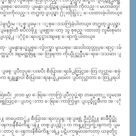
ာက္မွာ ရွိတဲ့ လူမ်ိဳးစုေတြကိုလည္း လက္နက္တပ္ ဆင္ၿပီး ျပည္သူ႕စစ္အ
ံ ျဖစ္ေလေတာ့ ျမန္မာျပည္ကြန္ျမဴနစ္ပါတီ ကိုလည္း မဟာမိတ္ပါ
မ်ားကိုလည္း တ႐ုတ္ျပည္မွာ ႐ံုးထိုင္ခြင့္ ေပးထားခဲ့ပါတယ္။
ဲ႔ ပဲခူး႐ိုးမ ႏွစ္ျခမ္း ႏွစ္ေဒသကြဲခဲ့ပါတယ္။ တ႐ုတ္ျပည္မွာ
ဴနစ္ပါတီ ၿပိဳလဲဖို႔ ျဖစ္လာေတာ့ သူ စုစည္းထားတဲ့ လူမ်ိဳးစုမ်ား
္ရဲ႕ ႏိုင္ငံေရးပင္စင္စားအျဖစ္ ေရာက္ခဲ့ပါတယ္။
႐ုတ္- ျမန္မာနယ္စပ္တစ္ေလွ်ာက္မွာ မူးယစ္ေဆးဝါးထုတ္လုပ္ေရာင္းခ်
လက္အပ္ၿပီး အျမတ္အစြန္းေတြရကာ ကိုယ္ပိုင္အုပ္ခ်ဳပ္ေရးေဒသမ်ား ျ
ံသားအ ျဖစ္ ျပဳလုပ္ေပးၿပီး စီးပြားေရးခ်ဲ႕ထြင္မႈေတြ လုပ္လာေစခဲ့
န္မွာပါ စီးပြားေရးနယ္ခ်ဲ႕မႈမ်ား ျပဳလုပ္လာတာ ေတြ႕ရပါ
ြဲၿပီး ၂၀၁၀ မွာ ေရြးေကာက္ပြဲျပဳလုပ္ခဲ့ရာ တပ္မေတာ္က လူမႈအ
ျဖစ္အသြင္ေျပာင္းကာ ေရြးေကာက္ပြဲမွာ ျပည္ခိုင္ၿဖိဳးက အ ႏို
တာ္ရဲ႕ စီးပြားေရးလုပ္ငန္းစုျဖစ္တဲ့ ဦးပိုင္တို႔ စာခ်ဳပ္ခ်ဳပ္ဆို
င္ ေၾကးနီစီမံကိန္းနဲ႔ တစ္ျပည္လံုး က ကန္႔ကြက္ခဲ့ၾကတဲ့ ျမ
င္းေတာင္ ေၾကးနီစီမံကိန္းရဲ႕ ပဋိပကၡမ်ားကေတာ့ ယခုတိုင္