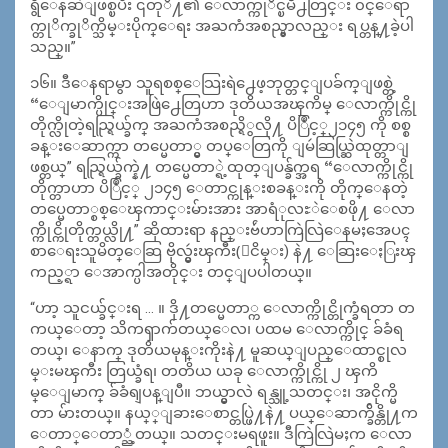
ရွိေနဆဲျဖစ္ၿပီး ၎တုိ႔၏ ေလာက္ကုိင္ၿမဳိ႕တြင္း ၀င္ေရာ
က္တုိက္ခုိက္သိမ္းပိုက္ေရး အႀကံအစည္မွာလည္း ရပ္တန္႔ခဲ့ပါ
သည္။”
၁၆။ ဒီေနရာမွာ သူရစစ္ေသြးရဲ႕ေဖ့ဘုတ္တင္ျပခ်က္ျဖစ္တဲ့
“ေျမာက္ပိုင္းအဖြဲ႕ေတြဟာ ဒုတိယအၾကိမ္ ေလာက္ကိုင္ကို
တိုက္လိုတဲ့ရည္ရြယ္ခ်က္ အႀကံအစည္ရိွလို႔ ပိြဳင့္၂၁၄၅ ကို စစ္စ
ခန္းေဆာက္ကာ တပ္မေတာ္မွ တပ္ေတြကို ျမဴဆြယ္ဆြဲထုတ္တာျ
ဖစ္တယ္” ရည္ရြယ္ခ်က္နဲ႔ တပ္မေတာ္ရဲ့ထုတ္ျပန္ခ်က္အရ “ေလာက္ကိုင္ကို
တိုက္တာဟာ ပိြဳင့္ ၂၁၄၅ ေတာင္ကုန္းစခန္းကို တိုက္ေနတဲ့
တပ္မေတာ္စစ္ေၾကာင္းမ်ားအား အာရံုလႊဲေစဖို႔ ေလာ
က္ကိုင္ကိုတိုက္တယ္လို႔” ဆိုထားရာ နည္းဗ်ဴဟာကြဲလြဲေနမႈအေပၚ
စာေရးသူမိတ္ေဆြ ဗိုလ္မွဴးၾကီး(ျငိမ္း) နဲ႔ ေဆြးေႏြးၾ
ကည့္ရာ ေအာက္ပါအတိုင္း တင္ျပပါတယ္။
“ဟာ့ သူငယ္ခ်င္းရ … ။ ဒို႔တပ္မေတာ္က ေလာက္ကိုင္တိုက္ခံရတာ တ
ကယ္ေတာ့ သိကၡာက်တယ္ေလ၊ ပထမ ေလာက္ကိုင္ ခ်ခံရ
တယ္၊ ေနာက္ ဒုတိယမုန္းကိုးနဲ႔ မူဆယ္ျပည္ေထာင္စုလ
မ္းမၾကီး တြယ္ခံရ၊ တတိယ ယခု ေလာက္ကိုင္ကို ၂ ၾကိ
မ္ေျမာက္ ခ်ခံရျပန္ျပီ။ ဘယ္မွာလဲ ရန္သူ့သတင္း၊ အငိုက္မိ
တာ မ်ားတယ္။ နယ္္ျခားေစာင္တပ္ဖြဲ႔နဲ႔ ပယ္ေဆာက္ခ်ိန္တို႔က
ေတာ္ေတာ္ညံ့တယ္။ သတင္းမရဖူး။ ဒီကြဲလြဲမႈက ေလာ