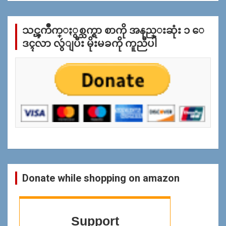
လိုု
က္
သင္ၾကိဳက္ႏွစ္သက္ရာ စာကို အနည္းဆုံး ၁ ေ
ျ
ပ
ဒၚလာ လွဴျပီး မိုးမခကို ကူညီပါ
န္
ရွာ
ရန္
Donate while shopping on amazon