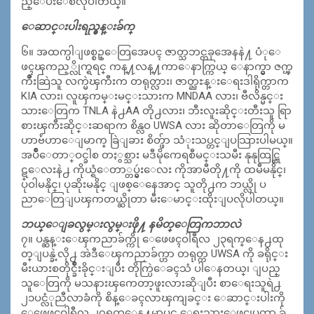
ည္ေပးေစလိုပါတယ္။
ေဆာင္းပါးရည္မွန္းခ်က္
၆။ အထက္ပါျဖစ္စဥ္ေတြအေပၚ ဇာတ္သဘင္တခုအေနနဲ႔ ပံုေ
ဖၚၾကည့္လိုက္ရရင္ ကန္႔လန္႔ကာေနာက္ကြယ္ ေနာက္မွာ ဇက္ၾ
ကိဳးဆြဲသူ လက္မဲၾကီးက တရုတ္လား၊ ဇာတ္ညႊန္းေရးဒါရိုက္တာက
KIA လား၊ လူၾကမ္းမင္းသားက MNDAA လား၊ ဗီလိန္မင္း
သားေတြက TNLA နဲ႕AA တို႕လား၊ ဘီးလူးဆိုင္းတီးသူ ရြာ
စားၾကီးဆိုင္းဆရာက စိန္လဝ UWSA လား ဆိုတာေတြကို မ
ဟာဗ်ဴဟာေျမာက္ ခြဲျခား စိတ္ဖ်ာ သံုးသပ္တင္ျပသြားပါမယ္။
အပ်ိဳေတာ္ဝင္ခါစ တႏွစ္သား မဒီမိုကေရစီမင္းသမီး နုနုထြဋ္ထြ
ဋ္ေလးနဲ႕ ကိုယ္ရံေတာ္တပ္မွဴးေလး ကိုအာမီတို႔ကို ထမီမနိုင္၊
ပုဝါမနိုင္၊ ပုဆိုးမနိုင္ ျဖစ္ေနေအာင္ သူတို႕က ဘယ္လို ပ
ညာေတြျပၾကတယ္ဆိုတာ မီးေမာင္းထိုးျပလိုပါတယ္။
ဘယ္ေျခလွမ္းလွမ္းဖို႔ နမိတ္ေတြကဘာလဲ
၇။ ပန္ဆန္းေၾကညာခ်က္ကို ေဖေဖၚဝါရီလ ၂၃ရက္ေန႕ထု
တ္ျပန္ခဲ့လို႕ အဲဒီေၾကညာခ်က္ဟာ တရုတ္က UWSA ကို ခရိုင္း
မီးယားစတိုင္ခ်ိဳးခိုင္းျပီး တိုက္ပြဲေခၚသံ ပါေနတယ္၊ ျပည္
သူေတြကို မသနားၾကေတာ့ဖူးလားဆိုျပီး စာေရးသူရဲ႕
၂၁ပင္လံုညီလာခံကို စိန္ေခၚလာၾကျခင္း ေဆာင္းပါးကို
ေဖေဖၚဝါရီလ ၂၇ရက္ေန႔မွာပင္ ေရးသားေဖၚျပကာ ခ်