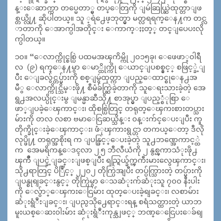
န္းေဆာက္ကာ တပ္မေတာ္မွ တပ္ေတြကို ျမဴဆြယ္ဆြဲထုတ္တာျဖ
စ္တယ္လို႔ ဆိုပါတယ္။ သူ ့ရဲ႕ေဖ့ဘုတ္မွာ မတ္လရရက္ေန႔က တင္လ
ာတာကို ေအာက္ပါအတိုင္း ေကာက္ႏႈတ္္ တင္ျပေပးလို
က္ပါတယ္။
၁၀။ “ေလာက္ကိုင္စစ္ပြဲ ပထမအၾကိမ္ကို ၂၀၁၅ခု၊ ေဖေဖာ္၀ါရီ
လ (၉) ရက္ေန႔မွာ ေမာ္ထိုက္ကို ေယာင္ျပစစ္နွင့္ စဖြင့္ခဲ့ျ
ပီး ေျခလ်ွင္တပ္မ်ားကို စစ္ျမွဴထုတ္ကာ ျပည္ေထာင္စုေန႕အ
မီွ ေလာက္ကိုင္သိမ္းဖို႔ စီမံခ်က္ဆြဲခဲ့တာကို သူေရးသားခဲ့တဲ့ အေ
ရွ႕အလယ္ပိုင္းမွ ျမန္မာဆီသို႔ စာအုပ္မွာ ျပည့္စံုစြာ ေ
ဖာ္ျပခဲ့ေၾကာင္း၊ ထိုစစ္ပြဲတြင္ တရုတ္ေၾကးစားတပ္သား
မ်ားကို တလ လစာ ဗမာေငြဆယ္သိန္း ၀န္းက်င္ေပးျပီး ကူ
တိုက္ခိုင္းခဲ့ေၾကာင္း၊ ဖံုၾကားရွင္ဟာ တကယ္ေတာ့ ဒီလို
လုပ္ဖို႔ တရုတ္အစိုးရ က ျပန္ဖြင့္ေပးခဲ့တဲ့ သူ႕ဘဏ္အေကာင့္ထဲ
က အေမရိကန္ေဒၚလာ ၂.၅ ဘီလီယံကို ၂ နွစ္ၾကာသံုးဖို႕
ၾကိဳ ျပင္ခဲ့ျခင္းျဖစ္ျပီး ရည္ရြယ္ခ်က္ၾကီးမားလွေၾကာင္း၊
သို႕ရာတြင္ ပိြဳင့္ ၂၂၀၂ တိုက္ပြဲအျပီး တပ္ပ်က္သြားတဲ့ တပ္မ်ားကို
ျပန္စုရျခင္းနွင့္ တိုက္ပြဲမွာ ေသဆံုးက်ဆံုးသူ ၇၀၀ နီးပါး
ကို ေလ်ွာ္ေၾကးေငြမ်ား ထုတ္ေပးခဲ့ရျခင္း၊ လစာမ်ား
ဆံုးရွံဳးျခင္း၊ ျပည္ပသို႕ေရာင္းရန္ စရံသတ္ထားတဲ့ ယာဘ
မူးယစ္ေဆး၀ါးမ်ား ဆံုးရွံဳးကုန္သျဖင့္ ဘဏ္ေငြေပးေခ်ရျ