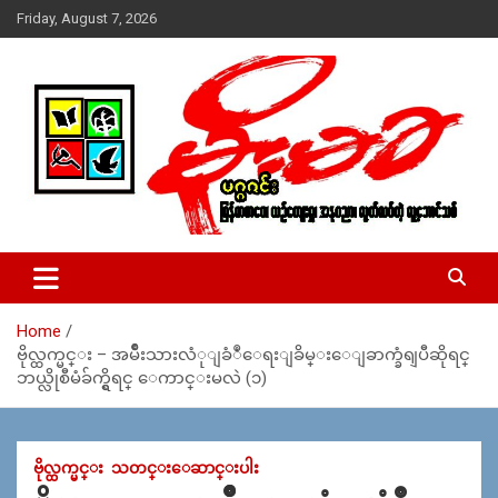
Skip
Friday, August 7, 2026
to
content
USA – editors @ moemaka.net ((510) 854-6501)။ ရန္ကုန္ ဆက္သြ
MoeMaKa Burmese News &
ယ္ေရး – အမွတ္ ၂၅၄၊ ပထပ္၊ လမ္း ၄၀၊ ေက်ာက္တံတား၊ ရန္ကုန္။
Media
(ဖုုံး – ၀၉ ၂၅၂ ၂၄၉ ၀၉၄ ၊ ၀၉ ၄၂၁ ၇၄၃ ၇၅၃ ၊ ၀၉ ၅၀၄ ၁၀ ၅၈) ျ
ဖန္႔ခ်ိေရး – ဆိပ္ကမ္းသာစာေပ – အမွတ္ ၁၃ / ၃၈ လမ္း။ ပလာ
Home
ဇာေစ်းသစ္ ။ ၀၉ ၇၈၆၈၃၇ ၃၀၅ / ၀၉ ၉၆၃၆၉၉၈၃၄
ဗိုလ္ထက္မင္း – အမ်ိဳးသားလံုျခံဳေရးျခိမ္းေျခာက္ခံရျပီဆိုရင္
ဘယ္လိုစီမံခ်က္ရွိရင္ ေကာင္းမလဲ (၁)
ဗိုလ္ထက္မင္း
သတင္းေဆာင္းပါး