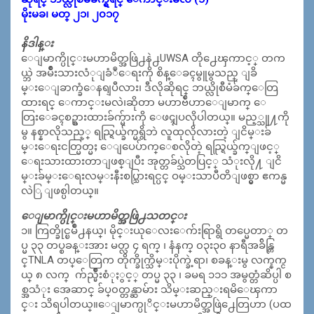
မိုးမခ၊ မတ္ ၂၁၊ ၂၀၁၇
နိဒါန္း
ေျမာက္ပိုင္းမဟာမိတ္အဖြဲ႕နဲ႕UWSA တို႕ေၾကာင့္ တက
ယ္ဘဲ အမ်ိဳးသားလံုျခံဳေရးကို စိန္ေခၚမွူမွသည္ ျခိ
မ္းေျခာက္ခံေနရျပီလား၊ ဒီလိုဆိုရင္ ဘယ္လိုစီမံခ်က္ေတြ
ထားရင္ ေကာင္းမလဲ၊ဆိုတာ မဟာဗ်ဳဟာေျမာက္ ေ
တြးေခၚစဥ္စားထားခ်က္မ်ားကို ေဖၚျပလိုပါတယ္။ မည့္သူ႔ကို
မွ နစ္နာလိုသည့္ ရည္ရြယ္ခ်က္မရွိဘဲ လူထုလိုလားတဲ့ ျငိမ္းခ်
မ္းေရးငတ္မြတ္မႈ ေျပေပ်ာက္ေစလိုတဲ့ ရည္ရြယ္ခ်က္ျဖင့္
ေရးသားထားတာျဖစ္ျပီး အုတ္တခ်ပ္သဲတပြင့္ သံုးလို႔ ျငိ
မ္းခ်မ္းေရးလမ္းနီးစပ္သြားရင္ပင္ ဝမ္းသာပီတိျဖစ္မွာ ဧကန္မ
လဲြ ျဖစ္ပါတယ္။
ေျမာက္ပိုင္းမဟာမိတ္အဖြဲ႕သတင္း
၁။ ကြတ္ခိုင္ၿမိဳ႕နယ္၊ မိုင္းယုေလးေက်းရြာရွိ တပ္မေတာ္ တ
ပ္မ ၃၃ တပ္စခန္းအား မတ္လ ၄ ရက္ ၊ နံနက္ ၀၃း၃၀ နာရီအခ်ိန္တြ
င္TNLA တပ္ေတြက တိုက္ခိုက္သိမ္းပိုက္ခဲ့ရာ၊ စခန္းမွ လက္နက္င
ယ္ ၈ လက္ က်ည္မ်ိဳးစံုႏွင့္ တပ္မ ၃၃ ၊ ခမရ ၁၁၁ အမွတ္တံဆိပ္ပါ စ
စ္အသံုး အေဆာင္ ခ်ပ္၀တ္တန္ဆာမ်ား သိမ္းဆည္းရမိေၾကာ
င္း သိရပါတယ္။ေျမာက္ပုိင္းမဟာမိတ္အဖြဲ႕ေတြဟာ (ပထ