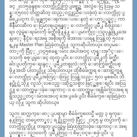
ခင္ ၂၀၁၅ခုနွစ္ေလာက္ကိုင္တိုက္ပြဲျဖစ္စဥ္က အလွဴေငြ ယြမ္ သ
န္း(၅၀၀) တိတ္တဆိတ္ ထည့္၀င္ကူညီေပးခဲ့တဲ့ ေလာက္ကိုင္ျ
မိဳ႕ေပၚက ပံုမွန္ဆက္ေၾကးေပးေနတဲ့ ေဟာ္တယ္နွင့္ ကာ
စီနိဳမ်ားဆီက ေငြမ်ားရယူရန္နွင့္ ေလာက္ကိုင္ျမိဳ႕ စီးပြားေ
ရး၊ လွဴမွဴေရးမ်ားကို ဖ်က္ဆီးဖို႔နဲ႔ ေျမာက္ပိုင္းသူပုန္အဖြဲ႕အေ
နျဖင့္ နိဳင္ငံေရးအရ အစိုးရကို ဖိအားေပးရန္ လြန္ခဲ့တဲ့ ၅လခ
န္႕မွ Master Plan ဆြဲခဲ့တယ္လို႔ သူကဆိုပါတယ္။ တပ္​​မ​ေ
တာ္​ကို ​ပြိဳင္​့ ၂၁၄၅စခန္​းမ်ား အပါအဝင္ ဟုန္​းအုိင္​း​ေ
ဒသကို စစ္ျမွဴေခၚ ထုတ္ျပီး ေလာက္ကိုင္ျမိဳ႕ကို ဖ်က္ဆီး
ဓါးျပတိုက္ေရးနွင့္ ျမိဳ႕တစ္ခုလံုးကို ေဖာက္ခြဲဖ်က္ဆီးပစ္
ဖို႔အထိ ပါတယ္လို႔ သိရပါတယ္။ ထိုစီမံခ်က္အရ ေဆာင္ရြက္ရန္
ေလာက္ကိုင္ျမိဳ႕အတြင္းတြင္ လြန္ခဲ့သည့္ ၅လ မွစၿပီး ဘိ
နပ္ဆိုင္ကဲ့သို႔ လူသံုးပစၥည္းဆိုင္အသစ္မ်ား ဖြင့္လွစ္ေစျပီး အသြ
င္ယူ ေထာက္လွမ္းခဲ့ေၾကာင္း၊ ေထာက္လွမ္းရရွိခ်က္မ်ားအရ ရ
ရွိသည့္သတင္းမ်ားအေပၚ အေျခခံျပီး စီမံခ်က္ေရးဆြဲခဲ့တ
ယ္ လို႔ သူက ဆိုပါတယ္။
သူက ဆက္လက္ေဖာ္ျပရာမွာ စီမံခ်က္မစတင္မီ မတ္လ ၃ ရက္ေ
န႔တြင္ တပ္မေတာ္နွင့္ ရင္ဆိုင္ထားတဲ့ ပြိဳင့္ ၂၁၄၅ မွ တပ္မ်ားကို ေ
လာက္ကိုင္ဖက္သို႔ တရုတ္ျပည္ထဲမွ ဆြဲထုတ္သြားခဲ့ေၾကာင္း၊ အရ
ပ္၀တ္နွင့္ လူ၁၀၀ကို ျမိဳ႕တြင္း စိမ့္၀င္ေစခဲ့ျပီး ျ