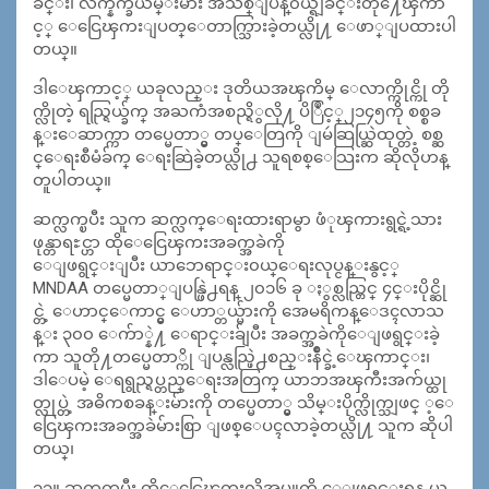
ခင္း၊ လက္နက္ခဲယမ္းမ်ား အသစ္ျပန္၀ယ္ရျခင္းတို႔ေၾကာ
င့္ ေငြေၾကးျပတ္ေတာက္သြားခဲ့တယ္လို႔ ေဖာ္ျပထားပါ
တယ္။
ဒါေၾကာင့္ ယခုလည္း ဒုတိယအၾကိမ္ ေလာက္ကိုင္ကို တို
က္လိုတဲ့ ရည္ရြယ္ခ်က္ အႀကံအစည္ရိွလို႔ ပိြဳင့္၂၁၄၅ကို စစ္စခ
န္းေဆာက္ကာ တပ္မေတာ္မွ တပ္ေတြကို ျမဴဆြယ္ဆြဲထုတ္တဲ့ စစ္ဆ
င္ေရးစီမံခ်က္ ေရးဆြဲခဲ့တယ္လို႕ သူရစစ္ေသြးက ဆိုလိုဟန္
တူပါတယ္။
ဆက္လက္ၿပီး သူက ဆက္လက္ေရးထားရာမွာ ဖံုၾကားရွင္ရဲ့သား
ဖုန္တာရႊင္ဟာ ထိုေငြေၾကးအခက္အခဲကို
ေျဖရွင္းျပီး ယာဘေရာင္း၀ယ္ေရးလုပ္ငန္းနွင့္
MNDAA တပ္မေတာ္ျပန္ဖြဲ႕ရန္ ၂၀၁၆ ခု ႏွစ္လည္တြင္ ၄င္းပိုင္ဆို
င္တဲ့ ေဟာင္ေကာင္မွ ေဟာ္တယ္မ်ားကို အေမရိကန္ေဒၚလာသ
န္း ၃၀၀ ေက်ာ္နဲ႔ ေရာင္းခ်ျပီး အခက္အခဲကိုေျဖရွင္းခဲ့
ကာ သူတို႔တပ္မေတာ္ကို ျပန္လည္ဖြဲ႕စည္းနိဳင္ခဲ့ေၾကာင္း၊
ဒါေပမဲ့ ေရရွည္ရပ္တည္ေရးအတြက္ ယာဘအၾကီးအက်ယ္ထု
တ္လုပ္တဲ့ အဓိကစခန္းမ်ားကို တပ္မေတာ္မွ သိမ္းပိုက္လိုက္သျဖင္ ့ေ
ငြေၾကးအခက္အခဲမ်ားစြာ ျဖစ္ေပၚလာခဲ့တယ္လို႔ သူက ဆိုပါ
တယ္၊
၁၁။ ဆက္လက္ၿပီး ထိုေငြေၾကးလိုအပ္မွူကို ေျဖရွင္းရန္ ယ