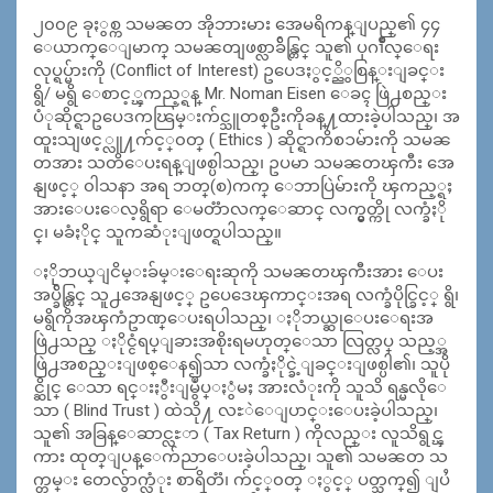
၂၀၀၉ ခုႏွစ္က သမၼတ အိုဘားမား အေမရိကန္ျပည္၏ ၄၄
ေယာက္ေျမာက္ သမၼတျဖစ္လာခ်ိန္တြင္ သူ၏ ပုဂၢိဳလ္ေရး
လုပ္ရပ္မ်ားကို (Conflict of Interest) ဥပေဒႏွင့္ညိွစြန္းျခင္း
ရွိ/ မရွိ ေစာင့္ၾကည့္ရန္ Mr. Noman Eisen ေခၚ ဖြဲ႕စည္း
ပံုဆိုင္ရာဥပေဒကၽြမ္းက်င္သူတစ္ဦးကိုခန္႔ထားခဲ့ပါသည္၊ အ
ထူးသျဖင့္လူ႔က်င့္၀တ္ ( Ethics ) ဆိုင္ရာကိစၥမ်ားကို သမၼ
တအား သတိေပးရန္ျဖစ္ပါသည္၊ ဥပမာ သမၼတၾကီး အေ
နျဖင့္ ၀ါသနာ အရ ဘတ္(စ)ကက္ ေဘာပြဲမ်ားကို ၾကည့္ရႈ
အားေပးေလ့ရွိရာ ေမတၱာလက္ေဆာင္ လက္မွတ္ကို လက္ခံႏို
င္၊ မခံႏိုင္ သူကဆံုးျဖတ္ရပါသည္။
ႏိုဘယ္ျငိမ္းခ်မ္းေရးဆုကို သမၼတၾကီးအား ေပး
အပ္ခ်ိန္တြင္ သူ႕အေနျဖင့္ ဥပေဒေၾကာင္းအရ လက္ခံပိုင္ခြင့္ ရွိ၊
မရွိကိုအၾကံဥာဏ္ေပးရပါသည္၊ ႏိုဘယ္ဆုေပးေရးအ
ဖြဲ႕သည္ ႏိုင္ငံရပ္ျခားအစိုးရမဟုတ္ေသာ လြတ္လပ္ သည့္အ
ဖြဲ႕အစည္းျဖစ္ေန၍သာ လက္ခံႏိုင္ခဲ့ျခင္းျဖစ္ပါ၏၊ သူပို
င္ဆိုင္ ေသာ ရင္းႏွီးျမွဳပ္ႏွံမႈ အားလံုးကို သူသိ ရန္မလိုေ
သာ ( Blind Trust ) ထဲသို႔ လႊဲေျပာင္းေပးခဲ့ပါသည္၊
သူ၏ အခြန္ေဆာင္လႊာ ( Tax Return ) ကိုလည္း လူသိရွင္ၾ
ကား ထုတ္ျပန္ေက်ညာေပးခဲ့ပါသည္၊ သူ၏ သမၼတ သ
က္တမ္း တေလွ်ာက္လံုး စာရိတၱ၊ က်င့္၀တ္ ႏွင့္ ပတ္သက္၍ ျပႆ