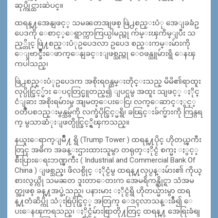
ဆုပ္ကိုင္ထားဆဲပင္။
ထရန္႔အေနျဖင့္ သမၼတအျဖစ္ ဖြဲ႕စည္းပံု အေျခခံဥ
ပေဒကို ေစာင့္ေရွာက္ကာကြယ္ပါမည္ဟု က်မ္းၾကိမ္ျပီး သ
ည့္တိုင္ ဖြဲ႔စည္းပံုဥပေဒလာ ဥပေဒ စည္းကမ္းမ်ားကို
ေျဗာင္ခ်ိဳးေဖာက္ေနျခင္းျဖစ္သည္ဟု ေ၀ဖန္သူမ်ားရွိ ေနၾ
ကပါသည္၊
ဖြဲ႕စည္းပံုဥပေဒက အစိုးရ၀န္ထမ္းတိုင္းသည္ မိမိ၏ရာထူး
လုပ္ပိုင္ခြင့္မ်ား ေပၚတြင္မူတည္၍ ျပင္ပမွ အထူး သျဖင့္ ႏိုင္
ငံျခား အစိုးရမ်ားမွ အျမတ္ေပးေငြ၊ လက္ေဆာင္ႏွင့္
၀တၳဳပစၥည္းမွန္သမွ်ကို လက္ခံပိုင္ခြင့္မရွိ၊ ခၽြင္းခ်က္မ်ားကို ကြန္ဂရ
က္ မွသာဆံုးျဖတ္ပိုင္ခြင့္ရွိၾကသည္။
နယူးေရာက္ျမိဳ႔ ရွိ (Trump Tower ) ထရန္႔ပိုင္ ဟိုတယ္ၾကီး
တြင္ အဓိက အခန္းဌားထားသူမွာ တရုတ္ႏိုင္ငံ စက္မႈ ႏွင့္
စီးပြားေရးဘဏ္ၾကီး ( Industrial and Commercial Bank Of
China ) ျဖစ္သည္၊ ဖိလစ္ပိုင္ ႏိုင္ငံမွ ထရန္႔လုပ္ငန္းမ်ား၏ ကိုယ္
စားလွယ္ကို သမၼတ ဒူးတာေတးက အေမရိကန္ဆိုင္ရာ သံအမ
တ္အျဖစ္ ခန္႔အပ္ခဲ့သည္၊ ပနားမား ႏိုင္ငံရွိ ဟိုတယ္မ်ားမွာ ထရ
န္႔တံဆိပ္ကို သံုးစြဲပိုင္ခြင့္ အတြက္ ေဒၚလာသန္းခ်ီ၍ ေ
ပးေနၾကရသည္၊ ႏိုင္ငံမ်ားစြာတို႔တြင္ ထရန္႔ အေရြးခံရျ