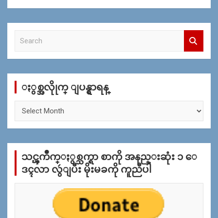
S
e
a
r
c
ႏွစ္အလိုုက္ ျပန္ရွာရန္
h
ႏွ
စ္
အ
လိုု
က္
သင္ၾကိဳက္ႏွစ္သက္ရာ စာကို အနည္းဆုံး ၁ ေ
ျ
ပ
ဒၚလာ လွဴျပီး မိုးမခကို ကူညီပါ
န္
ရွာ
ရန္