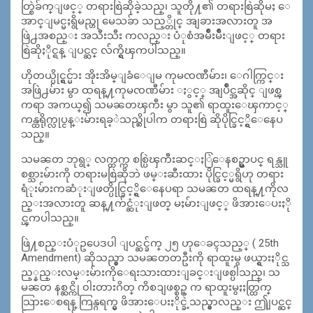
တ္စြဲခ်က္ျဖင့္ တရားစြဲဆိုခဲ့သည္၊ သူတို႔၏ တရားစြဲဆိုမႈ ေ
အာင္ျမင္မႈရွိမည္ဟု မေသခ်ာ သည့္တိုင္ အျခားအလားတူ အ
ဖြဲ႕အစည္း အသီးသီး ကလည္း ပံုစံအမ်ိဳးမ်ိဳးျဖင့္ တရား
စြဲဆိုႏိုင္ရန္ ျပင္ဆင္ လ်က္ရွိၾကပါသည္။
ဟိုတယ္ပိုင္ရွင္မ်ား အိုးအိမ္ျခံေျမ ကုမၸဏီမ်ား၊ ေဂါက္ကြင္း
အဖြဲ႕မ်ား မွာ ထရန္႔ကုမၸဏီမ်ား ႏွင့္ အျပိဳင္အဆိုင္ ျဖစ္ၾ
ကရာ အကယ္၍ သမၼတၾကီး မွာ သူ၏ ရာထူးေၾကာင့္
ကန္ထရိုက္လုပ္ငန္းမ်ားရခ့ဲသည္ဆိုပါက တရားစြဲ ဆိုပိုင္ခြင့္ရွိေနေပ
သည္။
သမၼတ ဘုရွ္ လက္ထက္က စစ္ပြဲၾကီးဆင္ႏြဲေနစဥ္မွာပင္ ရန္သူ
စစ္သားမ်ားကို တရားမစြဲဆိုဘဲ ဖမ္းဆီးထား ပိုင္ခြင့္မရွိဟု တရား
ရံုးမ်ားကဆံုးျဖတ္ပိုင္ခြင့္ရွိေနေပရာ သမၼတ ထရန္႔ကိုလ
ည္းအလားတူ ဆန္႔က်င္ဆံုးျဖတ္ မႈမ်ားျဖင့္ ဖိအားေပးႏို
င္ၾကပါသည္။
ဖြဲ႔စည္းပံုဥပေဒပါ ျပင္ဆင္ခ်က္ ၂၅ ဟုေခၚသည့္ ( 25th
Amendment) ဆိုသည္မွာ သမၼတတဦးကို ရာထူးမွ ဖယ္ရွားႏိုင္သ
ည့္နည္းလမ္းမ်ားကိုေရးသားထားျခင္းျဖစ္ပါသည္၊ သ
မၼတ နစ္ဆင္ကို ၀ါးတားဂိတ္ ကိစၥျဖစ္စဥ္ က ရာထူးမွႏႈတ္ထြက္
သြားေစရန္ ကြန္ဂရက္မွ ဖိအားေပးႏိုင္ခဲ့သည္မွာလည္း ဤျပင္ဆင္