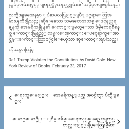
ည္အခ်င္းမ်ားႏွင့္ ျပည့္စံုသည့္လူမ်ား၏သမိုင္းျဖစ္ပါသည္၊
လက္ရွိအျခအေနမွာ ျပႆနာဗလပြႏွင့္ျပဳျပင္စရာေတြအ
မ်ားၾကီးရွိသည္ဟု ဆိုေနေသာ သမၼတအသစ္ ေဒၚနယ္ထရ
န္႔ကို အေမရိကန္တို႔၏ ေကာင္းျမတ္ေသာ ဒီမိုကေရစီစန
စ္က ေကာင္းမြန္သည့္ လမ္းေၾကာင္း ေပၚေရာက္ေအာ
င္ထိမ္းေက်ာင္းသြားႏိုင္ပါေစဟုသာ ဆုေတာင္းရပါသည္။
ကိုသန္းလြင္
Ref: Trump Violates the Constitution, by David Cole: New
York Review of Books. February 23, 2017
Post
ေရႊကူေမႏွင္း – အေမရိကန္ျပည္ အ၀င္ဂိတ္မွာ ပိတ္မိျခ
navigation
င္း
ေမာင္ေမာင္စိုုး – ျငိမ္းခ်မ္းေရးလုပ္ငန္းစဥ္ အျကပ္အ
တည္းႏွင့္ ရွဳပ္ေထြးမွဳမ်ား