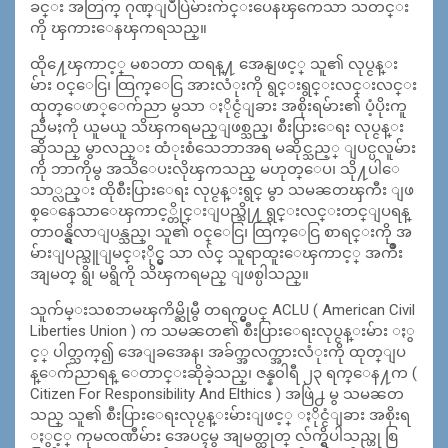
ခင္း အတြက္ ဂုဏ္ျပဳပြဲမ်ားက်င္းပေနၾကေသာ သတင္း
ကို ၾကားေနၾကရသည္။
ထို႔ေၾကာင့္ မစၥတာ ထရန္႔ အေနျဖင့္ သူ၏ လုပ္ငန္း
မ်ား ၀င္ေငြ၊ ထြက္ေငြ အားလံုးကို ရွင္းရွင္းလင္းလင္း
ထုတ္ေဖာ္ေက်ညာ မွသာ ႏိုင္ငံျခား အစိုးရမ်ား၏ ပံ့ပိုးကူ
ညီမႈကို ယူမယူ သိၾကရမည္ျဖစ္သည္၊ စီးပြားေရး လုပ္ငန္း
ဆိုသည္ မွာလည္း ထံုးစံသေဘာအရ မဆိုင္သည့္ ျပင္ပလူမ်ား
ကို ဘာကိုမွ အသိေပးလိုၾကသည္ မဟုတ္ေပ၊ သို႔ပါေ
သာ္လည္း ထိုစီးပြားေရး လုပ္ငန္းရွင္ မွာ သမၼတၾကီး ျဖ
စ္ေနေသာေၾကာင့္တိုင္းျပည္သို႔ ရွင္းလင္းတင္ျပရန္
တာ၀န္ရွိလာျပန္သည္၊ သူ၏ ၀င္ေငြ၊ ထြက္ေငြ စာရင္းကို အ
မ်ားျပည္သူျမင္ႏိုင္မွ သာ လ်င္ သူရာထူးေၾကာင့္ အက်ိဳး
အျမတ္ ရွိ၊ မရွိကို သိၾကရမည္ ျဖစ္ပါသည္။
သူက်မ္းသစၥာမၾကိမ္ဆိုမွီ တရက္မွပင္ ACLU ( American Civil
Liberties Union ) က သမၼတ၏ စီးပြားေရးလုပ္ငန္းမ်ား ႏွ
င့္ ပါတ္သက္၍ အေျခအေန၊ အခ်က္အလက္အားလံုးကို ထုတ္ျပ
န္ေက်ညာရန္ ေတာင္းဆိုခဲ့သည္၊ ဇန္န၀ါရီ ၂၃ ရက္ေန႔က (
Citizen For Responsibility And Elthics ) အဖြဲ႕ မွ သမၼတ
သည္ သူ၏ စီးပြားေရးလုပ္ငန္းမ်ားျဖင့္ ႏိုင္ငံျခား အစိုးရ
ႏွင့္ ကုမၸဏီမ်ား အေပၚမွ အျမတ္ထုတ္ လ်က္ရွိပါသည္ဟု စြ