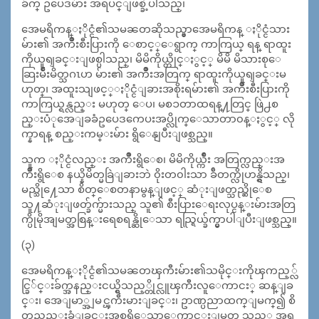
ခ်က္ ဥပေဒမ်ား အရပင္ျဖစ္ခဲ့ပါသည္၊
အေမရိကန္ႏိုင္ငံ၏သမၼတဆိုသည္မွာအေမရိကန္ ႏိုင္ငံသား
မ်ား၏ အက်ိဳးစီးပြားကို ေစာင့္ေရွာက္ ကာကြယ္ ရန္ ရာထူး
ကိုယူရျခင္းျဖစ္ပါသည္၊ မိမိကိုယ္တိုင္ႏွင့္ မိမိ မိသားစုေ
ဆြးမ်ိဳးမိတ္သဂၤဟ မ်ား၏ အက်ိဳးအတြက္ ရာထူးကိုယူရျခင္းမ
ဟုတ္၊ အထူးသျဖင့္ႏိုင္ငံျခားအစိုးရမ်ား၏ အက်ိဳးစီးပြားကို
ကာကြယ္ရန္လည္း မဟုတ္ ေပ၊ မစၥတာထရန္႔တြင္ ဖြဲ႕စ
ည္းပံုအေျခခံဥပေဒကေပးအပ္လိုက္ေသာတာ၀န္ႏွင့္ လို
က္နာရန္ စည္းကမ္းမ်ား ရွိေနျပီးျဖစ္သည္။
သူက ႏိုင္ငံလည္း အက်ိဳးရွိေစ၊ မိမိကိုယ္က်ိဳး အတြက္လည္းအ
က်ိဳးရွိေစ နယ္နိမိတ္မခြဲျခားဘဲ ၀ိုးတ၀ါးသာ ခ်ီတက္လိုဟန္ရွိသည္၊
မည္သို႔ေသာ စိတ္ေစတနာမွန္ျဖင့္ ဆံုးျဖတ္သည္ဆိုေစ
သူ႔ဆံုးျဖတ္ခ်က္မ်ားသည္ သူ၏ စီးပြားေရးလုပ္ငန္းမ်ားအတြ
က္ပိုမိုအျမတ္အစြန္းရေစရန္ဆိုေသာ ရည္ရြယ္ခ်က္မွာပါျပီးျဖစ္သည္။
(၃)
အေမရိကန္ႏိုင္ငံ၏သမၼတၾကီးမ်ား၏သမိုင္းကိုၾကည့္လ်
င္ခြ်င္းခ်က္အနည္းငယ္ရွိသည့္တိုင္လူၾကီးလူေကာငး္ ဆန္ျခ
င္း၊ အေျမာ္အျမင္ၾကီးမားျခင္း၊ ဥာဏ္ပညာထက္ျမက္၍ စိ
တ္ရွည္သည္းခံျခင္းအစရွိေသာေကာင္းျမတ္ သည့္ အရ