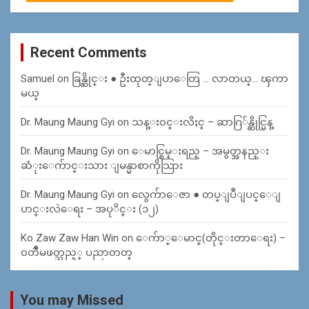
Recent Comments
Samuel
on
ခြန္ဆိုင္း ● ဦးထုတ္ျပာေတြ … လာတယ္… ၾကာ
မယ္
Dr. Maung Maung Gyi
on
သန္း၀င္းလိႈင္ – ဆာဂြ်န္ဆိုင္မြန္
Dr. Maung Maung Gyi
on
ေမာင္စြမ္းရည္ – အမွတ္အနည္း
ဆံုးေက်ာင္းသား ျမန္မာစာကိုသြား
Dr. Maung Maung Gyi
on
လွေက်ာေဇာ ● တပ္ျပဳျပင္ေျ
ပာင္းလဲေရး – အပုိင္း (၁၂)
Ko Zaw Zaw Han Win
on
ေက်ာ္ေမာင္(တိုင္းတာေရး) –
၀တၳဳမဖတ္သည့္ ပညာတတ္
You may Missed