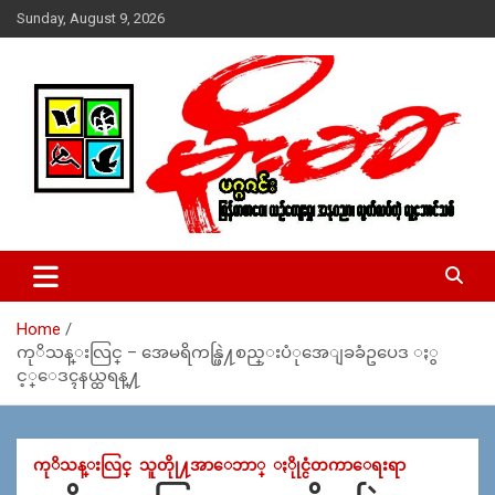
Skip
Sunday, August 9, 2026
to
content
USA – editors @ moemaka.net ((510) 854-6501)။ ရန္ကုန္ ဆက္သြ
MoeMaKa Burmese News &
ယ္ေရး – အမွတ္ ၂၅၄၊ ပထပ္၊ လမ္း ၄၀၊ ေက်ာက္တံတား၊ ရန္ကုန္။
Media
(ဖုုံး – ၀၉ ၂၅၂ ၂၄၉ ၀၉၄ ၊ ၀၉ ၄၂၁ ၇၄၃ ၇၅၃ ၊ ၀၉ ၅၀၄ ၁၀ ၅၈) ျ
ဖန္႔ခ်ိေရး – ဆိပ္ကမ္းသာစာေပ – အမွတ္ ၁၃ / ၃၈ လမ္း။ ပလာ
Home
ဇာေစ်းသစ္ ။ ၀၉ ၇၈၆၈၃၇ ၃၀၅ / ၀၉ ၉၆၃၆၉၉၈၃၄
ကုိသန္းလြင္ – အေမရိကန္ဖြဲ႔စည္းပံုအေျခခံဥပေဒ ႏွ
င့္ေဒၚနယ္ထရန္႔
ကုိသန္းလြင္
သူတိုု႔အာေဘာ္
ႏိုုင္ငံတကာေရးရာ