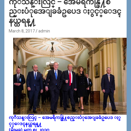
ကုိသန္းလြင္ – အေမရိကန္ဖြဲ႔စ
ည္းပံုအေျခခံဥပေဒ ႏွင့္ေဒၚ
နယ္ထရန္႔
March 8, 2017
admin
ကုိသန္းလြင္ – အေမရိကန္ဖြဲ႔စည္းပံုအေျခခံဥပေဒ ႏွ
င့္ေဒၚနယ္ထရန္႔
(မိုးမခ) မတ္ ၈၊ ၂၀၁၇