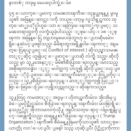
နာတစံု တခုမွ မေပၚေပါက္ခဲ့ေခ်။
၄၅ ေယာက္ေျမာက္ သမၼတၾကီးေဒၚနယ္ထရန္႔ မွာမူ
သူ၏ အခြန္ေဆာင္လႊာကို ဘယ္ေတာ့မွ လူသိရွင္ၾကား ထု
တ္ေဖာ္မျပႏိုင္ပါဟူေသာ ေၾကြးေၾကာ္ခ်က္ျဖင့္ သ
မၼတရာထူးကို လက္ခံယူခဲ့ပါသည္၊ ႏွစ္ေပါင္း ၁၈ ႏွစ္
ၾကာ အခြန္ေငြ တျပားမွမေပးခဲ့ဘူးဟု ေျပာဆိုမႈမ်ား
ရွိေနဆဲပင္ျဖစ္ပါသည္၊ မိမိရာထူးအရွိန္အ၀ါေၾကာင့္ အျမ
တ္ေငြရယူျခင္း၊( Conflict of interest ) ဆိုသည္မွာသမၼ
တႏွင့္မဆိုင္ ဟူ၍ပင္ ေျဗာင္ေျပာဆို လ်က္ရွိ သည္၊ ဆိုလို
သည္ မွာ သူ႕အေနႏွင့္ မိမိ၏စီးပြားေရးလုပ္ငန္းမ်ားသည္
အစိုးရတာ၀န္မ်ား ႏွင့္ မပါတ္သက္ ပါဟူ၍ ဆိုလိုျခင္းပင္ျဖ
စ္သည္၊ ႏိုင္ငံျခားေခါင္းေဆာင္ၾကီးမ်ားႏွင့္ေတြ႕တိုင္း
လည္း သူ႕စီးပြားေရးလုပ္ငန္း မ်ားႏွင့္ပါတ္သက္၍ ပြင့္လင္း
စြာ ေဆြးေႏြးေလ့ရွိသည္ဟုလည္း ဆိုၾကသည္။
သူ႔တြင္ ကမၻာႏွင့္ အ၀ွမ္း ဟိုတယ္ၾကီးမ်ား၊ အိုးအိမ္ျ
ခံေျမပိုင္ဆိုင္မႈမ်ား၊ စီးပြားေရးလုပ္ငန္းၾကီးမ်ား မ်ားစြာရွိ ေ
နသည့္တိုင္ အိုဘားမားးကဲ့သို႔ အျပီးသတ္ေရာင္းခ်ျပစ္ရန္ကိုျ
ငင္းဆန္လ်က္ရွိသည္၊ ထရန္႔စၤီးပြားေရး လုပ္ငန္း ( Trump
Organization ) ၾကီး၏ စီမံခန္႔ခြဲမႈကိုသာသူ၏ သားႏွစ္ေ
ယာက္ကို လႊဲေပးျပီး ျဖစ္ပါ သည္ ဟုဆိုျပီး ပိုင္ဆိုင္မႈကိုကား