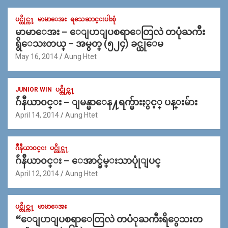
ပင္တိုင္က႑
မာမာေအး
ရသေဆာင္းပါးစုံ
မာမာေအး – ေျပာျပစရာေတြလဲ တပုံႀကီး
ရွိေသးတယ္ – အမွတ္ (၅၂၄) ခင္ယုေမ
May 16, 2014
Aung Htet
JUNIOR WIN
ပင္တိုင္က႑
ဂ်ဴနီယာ၀င္း – ျမန္မာေန႔ရက္မ်ားႏွင့္ ပန္းမ်ား
April 14, 2014
Aung Htet
ဂ်ဳနီယာ၀င္း
ပင္တိုင္က႑
ဂ်ဴနီယာ၀င္း – ေအာင္ခ်မ္းသာပုုံျပင္
April 12, 2014
Aung Htet
ပင္တိုင္က႑
မာမာေအး
“ေျပာျပစရာေတြလဲ တပံုႀကီးရိွေသးတ