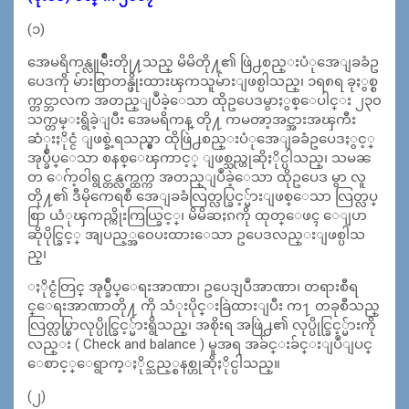
(၁)
အေမရိကန္လူမ်ိဳးတိုု႔သည္ မိမိတို႔၏ ဖြဲ႕စည္းပံုအေျခခံဥ
ပေဒကို မ်ားစြာတန္ဖိုးထားၾကသူမ်ားျဖစ္ပါသည္၊ ၁ရ၈ရ ခုႏွစ္စ
က္တင္ဘာလက အတည္ျပဳခဲ့ေသာ ထိုဥပေဒမွာႏွစ္ေပါင္း ၂၃၀
သက္တမ္းရွိခဲ့ျပီး အေမရိကန္ တို႔ ကမၻာ့အင္အားအၾကီး
ဆံုးႏိုင္ငံ ျဖစ္ခဲ့ရသည္မွာ ထိုဖြဲ႕စည္းပံုအေျခခံဥပေဒႏွင့္
အုပ္ခ်ဳပ္ေသာ စနစ္ေၾကာင့္ ျဖစ္သည္ဟုဆိုႏိုင္ပါသည္၊ သမၼ
တ ေဂ်ာ့၀ါရွင္တန္လက္ထက္က အတည္ျပဳခဲ့ေသာ ထိုဥပေဒ မွာ လူ
တို႔၏ ဒီမိုကေရစီ အေျခခံလြတ္လပ္ခြင့္မ်ားျဖစ္ေသာ လြတ္လပ္
စြာ ယံုၾကည္ကိုးကြယ္ခြင့္၊ မိမိဆႏၵကို ထုတ္ေဖၚ ေျပာ
ဆိုပိုင္ခြင့္ အျပည့္အ၀ေပးထားေသာ ဥပေဒလည္းျဖစ္ပါသ
ည္၊
ႏိုင္ငံတြင္ အုပ္ခ်ဳပ္ေရးအာဏာ၊ ဥပေဒျပဳအာဏာ၊ တရားစီရ
င္ေရးအာဏာတို႔ ကို သံုးပိုင္းခြဲထားျပီး က႑ တခုစီသည္
လြတ္လပ္စြာလုပ္ပိုင္ခြင့္မ်ားရွိသည္၊ အစိုးရ အဖြဲ႕၏ လုပ္ပိုင္ခြင့္မ်ားကို
လည္း ( Check and balance ) မူအရ အခ်င္းခ်င္းျပဳျပင္
ေစာင့္ေရွာက္ႏိုင္သည့္စနစ္ဟုဆိုႏိုင္ပါသည္။
(၂)