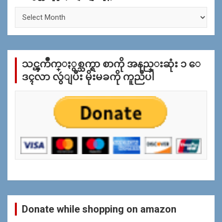
ႏွ
စ္
အ
လိုု
က္
သင္ၾကိဳက္ႏွစ္သက္ရာ စာကို အနည္းဆုံး ၁ ေ
ျ
ပ
ဒၚလာ လွဴျပီး မိုးမခကို ကူညီပါ
န္
ရွာ
ရန္
Donate while shopping on amazon