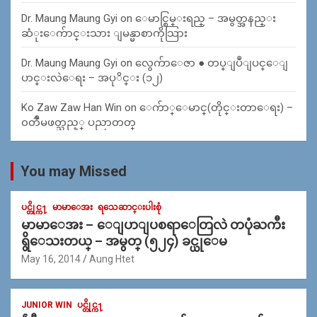
Dr. Maung Maung Gyi
on
ေမာင္စြမ္းရည္ – အမွတ္အနည္း
ဆံုးေက်ာင္းသား ျမန္မာစာကိုသြား
Dr. Maung Maung Gyi
on
လွေက်ာေဇာ ● တပ္ျပဳျပင္ေျ
ပာင္းလဲေရး – အပုိင္း (၁၂)
Ko Zaw Zaw Han Win
on
ေက်ာ္ေမာင္(တိုင္းတာေရး) –
၀တၳဳမဖတ္သည့္ ပညာတတ္
You may Missed
ပင္တိုင္က႑
မာမာေအး
ရသေဆာင္းပါးစုံ
မာမာေအး – ေျပာျပစရာေတြလဲ တပုံႀကီး
ရွိေသးတယ္ – အမွတ္ (၅၂၄) ခင္ယုေမ
May 16, 2014
Aung Htet
JUNIOR WIN
ပင္တိုင္က႑