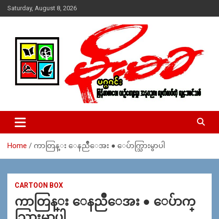
Skip
Saturday, August 8, 2026
to
content
USA – editors @ moemaka.net ((510) 854-6501)။ ရန္ကုန္ ဆက္သြ
MoeMaKa Burmese News &
ယ္ေရး – အမွတ္ ၂၅၄၊ ပထပ္၊ လမ္း ၄၀၊ ေက်ာက္တံတား၊ ရန္ကုန္။
Media
(ဖုုံး – ၀၉ ၂၅၂ ၂၄၉ ၀၉၄ ၊ ၀၉ ၄၂၁ ၇၄၃ ၇၅၃ ၊ ၀၉ ၅၀၄ ၁၀ ၅၈) ျ
ဖန္႔ခ်ိေရး – ဆိပ္ကမ္းသာစာေပ – အမွတ္ ၁၃ / ၃၈ လမ္း။ ပလာ
Home
ကာတြန္း ေနညဳိေအး ● ေပ်ာက္သြားမွာပါ
ဇာေစ်းသစ္ ။ ၀၉ ၇၈၆၈၃၇ ၃၀၅ / ၀၉ ၉၆၃၆၉၉၈၃၄
CARTOON BOX
ကာတြန္း ေနညဳိေအး ● ေပ်ာက္
သြားမွာပါ