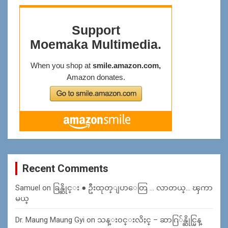
Recent Comments
Samuel
on
ခြန္ဆိုင္း ● ဦးထုတ္ျပာေတြ … လာတယ္… ၾကာ
မယ္
Dr. Maung Maung Gyi
on
သန္း၀င္းလိႈင္ – ဆာဂြ်န္ဆိုင္မြန္