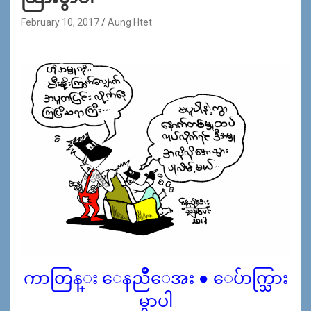
February 10, 2017
Aung Htet
ကာတြန္း ေနညဳိေအး ● ေပ်ာက္သြား
မွာပါ