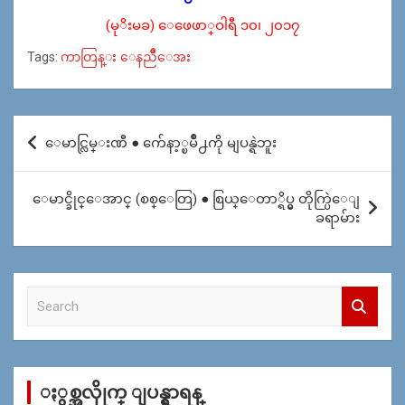
(မုိးမခ) ေဖေဖာ္ဝါရီ ၁၀၊ ၂၀၁၇
Tags:
ကာတြန္း ေနညဳိေအး
Post
ေမာင္လြမ္းဏီ ● က်ေနာ့္ၿမဳိ႕ကို မျပန္ရဲဘူး
navigation
ေမာင္ခိုင္ေအာင္ (စစ္ေတြ) ● စြယ္ေတာ္ရိပ္မွ တိုက္ပြဲေျ
ခရာမ်ား
S
e
a
r
c
ႏွစ္အလိုုက္ ျပန္ရွာရန္
h