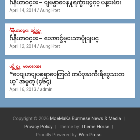
ဂ်ဴနီယာ၀င္း – ျမန္မာေန႔ရက္မ်ားႏွင့္ ပန္းမ်ား
April 14, 2014
Aung Htet
ဂ်ဳနီယာ၀င္း
ပင္တိုင္က႑
ဂ်ဴနီယာ၀င္း – ေအာင္ခ်မ္းသာပုုံျပင္
April 12, 2014
Aung Htet
ပင္တိုင္က႑
မာမာေအး
“ေျပာျပစရာေတြလဲ တပံုႀကီးရိွေသးတ
ယ္” အမွတ္ (၄၆၄)
April 16, 2013
admin
Copyright © 2026
MoeMaKa Burmese News & Media
Privacy Policy
Theme by:
Theme Horse
Proudly Powered by:
WordPress