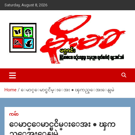
Skip
Saturday, August 8, 2026
to
content
USA – editors @ moemaka.net ((510) 854-6501)။ ရန္ကုန္ ဆက္သြ
MoeMaKa Burmese News &
ယ္ေရး – အမွတ္ ၂၅၄၊ ပထပ္၊ လမ္း ၄၀၊ ေက်ာက္တံတား၊ ရန္ကုန္။
Media
(ဖုုံး – ၀၉ ၂၅၂ ၂၄၉ ၀၉၄ ၊ ၀၉ ၄၂၁ ၇၄၃ ၇၅၃ ၊ ၀၉ ၅၀၄ ၁၀ ၅၈) ျ
ဖန္႔ခ်ိေရး – ဆိပ္ကမ္းသာစာေပ – အမွတ္ ၁၃ / ၃၈ လမ္း။ ပလာ
Home
ေမာင္ေမာင္ၿငိမ္းေအး ● ၾကည္ေအးေနျမဲ
ဇာေစ်းသစ္ ။ ၀၉ ၇၈၆၈၃၇ ၃၀၅ / ၀၉ ၉၆၃၆၉၉၈၃၄
ကဗ်ာ
ေမာင္ေမာင္ၿငိမ္းေအး ● ၾက
ည္ေအးေနျမဲ