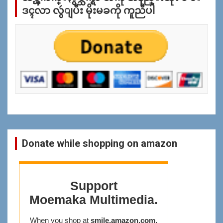
ပ
ဒၚလာ လွဴျပီး မိုးမခကို ကူညီပါ
န္
ရွာ
ရန္
Donate while shopping on amazon