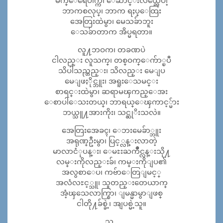
မ်က္ေရေပါက္က်၊ ေဆာင္းလယ္ညေပါ့
ဘာကစလုပ္၊ ဘာက ရႈပ္ေထြး
အေတြးထဲမွာ၊ မေသခ်ာဘူး
ေသခ်ာတာက အိပ္မရတာ။
လူ႔ဘဝက၊ တခဏပဲ
ငါလည္း လူသက္၊ တစ္ဝက္ေက်ာ္ၿပီ
သိပါသည္တည္း၊ သိလည္း မေျပ
မေျဖႏိုင္ဘူး၊ အရူးေသမင္း
စာရင္းထဲမွာ၊ ဆရာမၾကည္ေအး
ေစာပါေသးတယ္၊ ဘာရယ္ေၾကာင့္မ်ား
ဘယ္သူ႔အားကိုး၊ သင္ဆုိးသလဲ။
အေတြးအေခၚ၊ ေဘးမေခ်ာ္ဘူး
အရုဏ္ဦးမွာ၊ ပြင့္လန္းလာတဲ့
မာလာငံုပန္း၊ ေမႊးႀကဳိင္လန္းသို႔
လမ္းကိုလည္းခ်၊ ကမ္းကိုျပ၏
အလွစာေပ၊ ကဗ်ာေတြျမင့္
အလံလႊင့္သူ၊ သူတည္းတေယာက္
အံ့ၾသေလာက္စြာ၊ ျမန္မာမွာျဖစ္
ငါတို႔ခ်စ္ခဲ့၊ အျပစ္မဲ့သူ။
သူ…