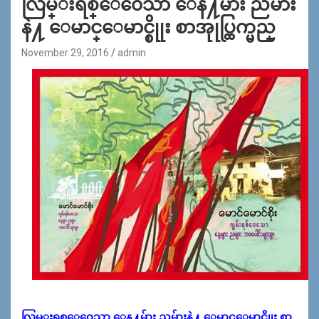
လြမ္းရစ္ေ၀ေသာ ေန႔မ်ား ညမ်ား
နဲ႔ ေမာင္ေမာင္စိုုး စာအုုပ္ထြက္မည္
November 29, 2016
admin
လြမ္းရစ္ေ၀ေသာ ေန႔မ်ား ညမ်ားနဲ႔ ေမာင္ေမာင္စိုုး စာ