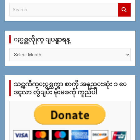
S
e
a
r
c
ႏွစ္အလိုုက္ ျပန္ရွာရန္
h
ႏွ
စ္
အ
လိုု
က္
သင္ၾကိဳက္ႏွစ္သက္ရာ စာကို အနည္းဆုံး ၁ ေ
ျ
ပ
ဒၚလာ လွဴျပီး မိုးမခကို ကူညီပါ
န္
ရွာ
ရန္