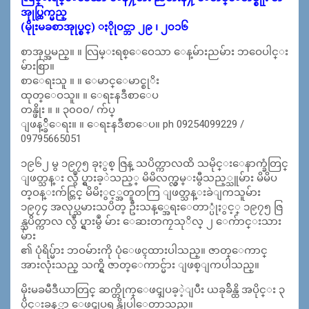
အုုပ္ထြက္မည္
(မိုုးမခစာအုုပ္စင္) ႏိုု၀င္ဘာ ၂၉ ၊ ၂၀၁၆
စာအုပ္အမည္။ ။ လြမ္းရစ္ေဝေသာ ေန့မ်ားညမ်ား ဘဝေပါင္း
မ်ားစြာ။
စာေရးသူ ။ ။ ေမာင္ေမာင္စုိး
ထုတ္ေဝသူ။ ။ ေရႊနဒီစာေပ
တန္ဖိုး ။ ။ ၃၀၀၀/ က်ပ္
ျဖန့္ခ်ိေရး။ ။ ေရႊနဒီစာေပ။ ph 09254099229 /
09795665051
၁၉၆၂ မွ ၁၉၇၅ ခုႏွစ္ ဇြန္ သပိတ္ကာလထိ သမိုင္းေနာက္ခံတြင္
ျဖတ္သန္း လွဳ ပ္ရွားခ့ဲသည့္ မိမိလက္လွမ္းမွီသည့္သူမ်ား မိမိပ
တ္ဝန္းက်င္တြင္ မိမိႏွင့္အတူတကြ ျဖတ္သန္းခဲျကသူမ်ား
၁၉၇၄ အလုပ္သမားသပိတ္ ဦးသန့္အေရးေတာ္ပုံႏွင့္ ၁၉၇၅ ဇြ
န္သပိတ္ကာလ လွဳ ပ္ရွားမွဳ မ်ား ေဆးတကၠသုိလ္ ၂ ေက်ာင္းသား
မ်ား
၏ ပုံရိပ္မ်ား ဘဝမ်ားကို ပုံေဖၚထားပါသည္။ ဇာတ္ေကာင္
အားလုံးသည္ သက္ရွိ ဇာတ္ေကာင္မ်ား ျဖစ္ျကပါသည္။
မိုးမခမီဒီယာတြင္ ဆက္တိုက္ေဖၚျပခ့ဲ့ျပီး ယခုခ်ိန္ထိ အပိုင္း ၃
ပိုင္းခန့္သာ ေဖၚျပရန္လိုပါေတာ့သည္။