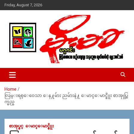
Skip
Friday, August 7, 2026
to
content
USA – editors @ moemaka.net ((510) 854-6501)။ ရန္ကုန္ ဆက္သြ
MoeMaKa Burmese News &
ယ္ေရး – အမွတ္ ၂၅၄၊ ပထပ္၊ လမ္း ၄၀၊ ေက်ာက္တံတား၊ ရန္ကုန္။
Media
(ဖုုံး – ၀၉ ၂၅၂ ၂၄၉ ၀၉၄ ၊ ၀၉ ၄၂၁ ၇၄၃ ၇၅၃ ၊ ၀၉ ၅၀၄ ၁၀ ၅၈) ျ
ဖန္႔ခ်ိေရး – ဆိပ္ကမ္းသာစာေပ – အမွတ္ ၁၃ / ၃၈ လမ္း။ ပလာ
Home
ဇာေစ်းသစ္ ။ ၀၉ ၇၈၆၈၃၇ ၃၀၅ / ၀၉ ၉၆၃၆၉၉၈၃၄
လြမ္းရစ္ေ၀ေသာ ေန႔မ်ား ညမ်ားနဲ႔ ေမာင္ေမာင္စိုုး စာအုုပ္ထြ
က္မည္
စာအုပ္စင္
ေမာင္ေမာင္စိုုး