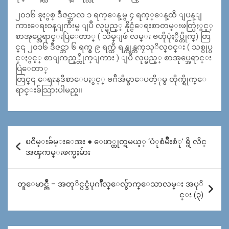
၂၀၁၆ ခုႏွစ္ ဒီဇင္ဘာလ ၁ ရက္ေန့မွ ၄ ရက့္ေန့ထိ ျပန္ျ
ကားေရးဝန္ျကီးမွ ျပဳ လုပ္မည့္ နိုင္ငံေရးစာတမ္းဖတ္ပြဲႏွင့္
စာအုပ္အေရာင္းပြဲေတာ္ ( သိမ္ျဖဴ လမ္း ဗဟိုပုံႏွိပ္တိုက္) တြ
င္၎ ၂၀၁၆ ဒီဇင္ဘာ ၆ ရက္မွ ၉ ရက္ထိ ရန္ကုန္တကၠသုိလ္ဝင္း ( သစ္ပုပ္ပ
င္ႏွင့္ စာျကည့္တိုက္ျကား ) ျပဳ လုပ္မည့္ စာအုပ္အေရာင္း
ပြဲေတာ္
တြင္၎ ေရႊနဒီစာေပႏွင့္ ဗဂ်ီအိမ္စာေပတိ့ုမွ တိုက္ရိုက္ေ
ရာင္းခ်သြားပါမည္။
Post
ၿငိမ္းခ်မ္းေအး ● ေဖာ္ထုတ္ရမယ့္ ‘ပံုစံမ်ိဳးစံု’ ရွိ လိင္
navigation
အၾကမ္းဖက္မႈမ်ား
တူေမာင္ညိဳ – အတုိင္ပင္ခံပုဂၢဳိလ္ေလွ်ာက္ေသာလမ္း အပုိ
င္း (၃)