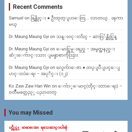
Recent Comments
Samuel
on
ခြန္ဆိုင္း ● ဦးထုတ္ျပာေတြ … လာတယ္… ၾကာ
မယ္
Dr. Maung Maung Gyi
on
သန္း၀င္းလိႈင္ – ဆာဂြ်န္ဆိုင္မြန္
Dr. Maung Maung Gyi
on
ေမာင္စြမ္းရည္ – အမွတ္အနည္း
ဆံုးေက်ာင္းသား ျမန္မာစာကိုသြား
Dr. Maung Maung Gyi
on
လွေက်ာေဇာ ● တပ္ျပဳျပင္ေျ
ပာင္းလဲေရး – အပုိင္း (၁၂)
Ko Zaw Zaw Han Win
on
ေက်ာ္ေမာင္(တိုင္းတာေရး) –
၀တၳဳမဖတ္သည့္ ပညာတတ္
You may Missed
ပင္တိုင္က႑
မာမာေအး
ရသေဆာင္းပါးစုံ