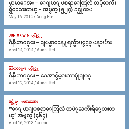
မာမာေအး – ေျပာျပစရာေတြလဲ တပုံႀကီး
ရွိေသးတယ္ – အမွတ္ (၅၂၄) ခင္ယုေမ
May 16, 2014
Aung Htet
JUNIOR WIN
ပင္တိုင္က႑
ဂ်ဴနီယာ၀င္း – ျမန္မာေန႔ရက္မ်ားႏွင့္ ပန္းမ်ား
April 14, 2014
Aung Htet
ဂ်ဳနီယာ၀င္း
ပင္တိုင္က႑
ဂ်ဴနီယာ၀င္း – ေအာင္ခ်မ္းသာပုုံျပင္
April 12, 2014
Aung Htet
ပင္တိုင္က႑
မာမာေအး
“ေျပာျပစရာေတြလဲ တပံုႀကီးရိွေသးတ
ယ္” အမွတ္ (၄၆၄)
April 16, 2013
admin