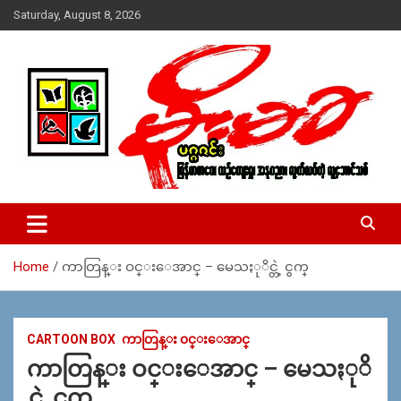
Skip
Saturday, August 8, 2026
to
content
USA – editors @ moemaka.net ((510) 854-6501)။ ရန္ကုန္ ဆက္သြ
MoeMaKa Burmese News &
ယ္ေရး – အမွတ္ ၂၅၄၊ ပထပ္၊ လမ္း ၄၀၊ ေက်ာက္တံတား၊ ရန္ကုန္။
Media
(ဖုုံး – ၀၉ ၂၅၂ ၂၄၉ ၀၉၄ ၊ ၀၉ ၄၂၁ ၇၄၃ ၇၅၃ ၊ ၀၉ ၅၀၄ ၁၀ ၅၈) ျ
ဖန္႔ခ်ိေရး – ဆိပ္ကမ္းသာစာေပ – အမွတ္ ၁၃ / ၃၈ လမ္း။ ပလာ
Home
ကာတြန္း ဝင္းေအာင္ – မေသႏုိင္တဲ့ ငွက္
ဇာေစ်းသစ္ ။ ၀၉ ၇၈၆၈၃၇ ၃၀၅ / ၀၉ ၉၆၃၆၉၉၈၃၄
CARTOON BOX
ကာတြန္း ၀င္းေအာင္
ကာတြန္း ဝင္းေအာင္ – မေသႏုိ
င္တဲ့ ငွက္