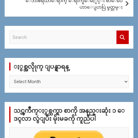
ေဘးဧရိယာေရာက္ ေရႊကူေမႏွင္း စာေပေ
ဟာေျပာပြဲ မွတ္တမ္း
S
e
a
r
c
ႏွစ္အလိုုက္ ျပန္ရွာရန္
h
ႏွ
စ္
အ
လိုု
က္
သင္ၾကိဳက္ႏွစ္သက္ရာ စာကို အနည္းဆုံး ၁ ေ
ျ
ပ
ဒၚလာ လွဴျပီး မိုးမခကို ကူညီပါ
န္
ရွာ
ရန္