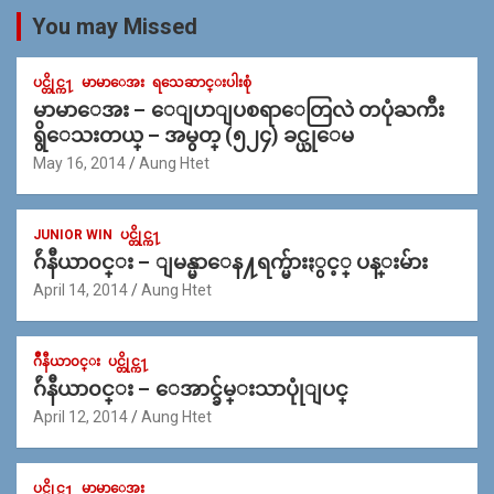
You may Missed
ပင္တိုင္က႑
မာမာေအး
ရသေဆာင္းပါးစုံ
မာမာေအး – ေျပာျပစရာေတြလဲ တပုံႀကီး
ရွိေသးတယ္ – အမွတ္ (၅၂၄) ခင္ယုေမ
May 16, 2014
Aung Htet
JUNIOR WIN
ပင္တိုင္က႑
ဂ်ဴနီယာ၀င္း – ျမန္မာေန႔ရက္မ်ားႏွင့္ ပန္းမ်ား
April 14, 2014
Aung Htet
ဂ်ဳနီယာ၀င္း
ပင္တိုင္က႑
ဂ်ဴနီယာ၀င္း – ေအာင္ခ်မ္းသာပုုံျပင္
April 12, 2014
Aung Htet
ပင္တိုင္က႑
မာမာေအး