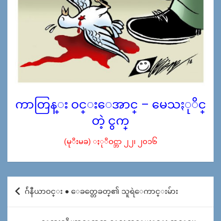
ကာတြန္း ဝင္းေအာင္ – မေသႏုိင္
တဲ့ ငွက္
(မုိးမခ) ႏုိဝင္ဘာ ၂၂၊ ၂၀၁၆
Post
ဂ်ဴနီယာဝင္း ● ေခတ္တေခတ္၏ သူရဲေကာင္းမ်ား
navigation