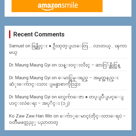
Recent Comments
Samuel
on
ခြန္ဆိုင္း ● ဦးထုတ္ျပာေတြ … လာတယ္… ၾကာ
မယ္
Dr. Maung Maung Gyi
on
သန္း၀င္းလိႈင္ – ဆာဂြ်န္ဆိုင္မြန္
Dr. Maung Maung Gyi
on
ေမာင္စြမ္းရည္ – အမွတ္အနည္း
ဆံုးေက်ာင္းသား ျမန္မာစာကိုသြား
Dr. Maung Maung Gyi
on
လွေက်ာေဇာ ● တပ္ျပဳျပင္ေျ
ပာင္းလဲေရး – အပုိင္း (၁၂)
Ko Zaw Zaw Han Win
on
ေက်ာ္ေမာင္(တိုင္းတာေရး) –
၀တၳဳမဖတ္သည့္ ပညာတတ္