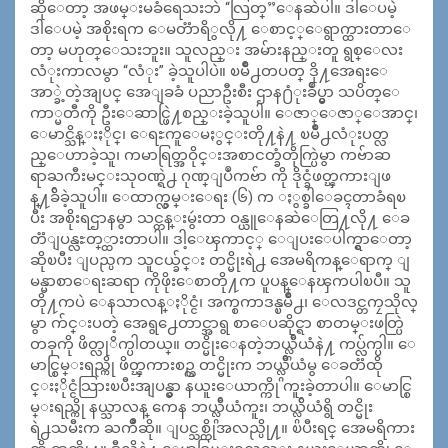
ဆိုေတာ့ အဖမ္းမခံရေသးဘဲ “လြတ္”ေနဆဲပါ။ ဒါေပမဲ့
ဒါေပမဲ့ အစိုးရက ေမတၱာရိွလို႔ ေစာင့္ေရွာက္ထားတာေ
တာ့ မဟုတ္ေသးဘူး။ သူလည္း အမ်ားနည္းတူ ရွစ္ေလး
လံုးကာလမွာ “လံုး” ခဲ့သူပါပဲ။ ၿမိဳ႕တပတ္ ဒို႔အေရးေ
အာ္ခဲ့တဲ့အျပင္ အေျခခံ ပညာဦးစီး ဌာန႐ံုးခ်ဳပ္မွာ သပိတ္ေ
ကာ္မတီကို ဦးေဆာင္ဖြဲ႔စည္းခဲ့သူပါ။ ေဇာ္ေဇာ္ေအာင္၊
ေမာင္သိန္းႏိုင္၊ ေရႊကူေမႏွင္းတို႔နဲ႔ ၿမိဳ႕လံုးပတ္လ
ည္ေဟာခဲ့သူ၊ ကမာရြတ္အဝိုင္းအစာငတ္ခံတိုက္ပြဲမွာ ကဗ်ာဆ
ရာႀကီးမင္းသုဝဏ္ရဲ႕ ဂုဏ္ျပဳကဗ်ာ ကို ဒိုင္ခံဖတ္ၾကားျဖ
န္႔ခ်ိခဲ့သူပါ။ ေထာက္လွမ္းေရး (၆) က ႏွစ္ခါေခၚတာခံရၿ
ပီး အစိုးရဌာနမွာ သင္တန္းမွဴးတာ ဝန္ယူေနဆဲေတြ႔လို႔ ေခ
တၱျပန္လႊတ္္ထားတာပါ။ ဒါ့ေၾကာင့္ ေျပးေပါက္ရွာေတာ့
ဆိုၿပီး ျပည္ပက သူငယ္ခ်င္း တင္မိုးရဲ႕ အေမရိကန္ေရာက္ ျ
မန္မာစာေရးဆရာ ကိုဖိုးေစာတို႔က ပူပန္ေနၾကပါၿပီ။ သူ
တို႔ကပဲ ေနသာလန္ႏိုင္ငံ၊ အက္စကာဒန္ၿမိဳ႕၊ ေလဒင္တကၠသိုလ္
မွာ က်င္းပတဲ့ အေရွ႕ေတာင္အာရွ စာေပဆိုင္ရာ စာတမ္းဖတ္ပြဲ
တခုကို ဖိတ္လုိက္ပါတယ္။ တင္မိုးေနတဲ့ဘယ္လ္ဂ်ီယံနဲ႔ ကပ္လ်က္ပါ။ ေ
မာင္စြမ္းရည္ကို ဖိတ္ၾကားစဥ္က တင္မိုးက ဘယ္လ္ဂ်ီယံမွ ေခတၱထို
င္းႏိုင္ငံသြားၿပီးအျပန္မွာ နယူးေယာက္ကို ကူးခဲ့တာပါ။ ေမာင္စြ
မ္းရည္ကို နယ္သာလန္ ကေန ဘယ္လ္ဂ်ီယံကူး၊ ဘယ္လ္ဂ်ိယံရွိ တင္မိုး
ရဲ႕သမီးက ႀကိဳဆို။ ျပင္သစ္ကိုအလည္ပို႔။ ၿပီးရင္ အေမရိကား