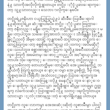
နဲ႔ သားကိုအလိုလိုက္ခဲ့ရွာတယ္။ တင္မိုး ႏိုင္ငံျခားေရာက္ေ
တာ့ သူ႔သားလည္း သေဘၤာလိုက္ေနၿပီ။
တင္မိုးရဲ႕ဇနီးဟာ ငယ္ငယ္ရြယ္ရြယ္နဲ႔ပဲ ဆီးခ်ဳိေသြးခ်ဳိေရာဂါ
နဲ႔ဆိုထင္ပါရဲ႕။ ဆံုးရွာပါၿပီ။ တင္မိုး ႏိုင္ငံျခား ထြက္လာေ
တာ့ ဇနီးလည္း မရွိေတာ့ပါဘူး။ တင္မိုးရဲ႕မိဘေတြလည္း မ
ရွိေတာ့ပါဘူး။ သမီးေတြအားလံုးလည္း သီးခ်ိန္တန္သီး၊ ပြင့္ခ်ိန္တ
န္ပြင့္ဆိုသလို အိမ္ေထာင္ခြဲ ကုန္ၾကၿပီ ထင္ပါတယ္။ တင္မိုးက ေ
ထာင္ကထြက္ေတာ့ စစ္အစိုးရအႏၱရာယ္က လံုးဝကင္းၿပီမဆိုႏို
င္ေသးပါဘူး။ စစ္အာဏာရွင္ေတြက သူတို႔အၿငိဳးထားမိတဲ့
လူေတြကို အၿမဲတမ္းေစာင့္ၾကည့္ၿပီး အႏၱရာယ္ျပဳေန
တာပါ။ ဒါ့ေၾကာင့္ ေဘးကင္းေအာင္ တင္မိုးလည္း
သူ႔သမီးလတ္ တေယာက္အိမ္ေထာင္က်ၿပီး အေျခခ်ေနထိုင္တဲ့ ဘ
ယ္လ္ဂ်ီယံကို ထြက္ခဲ့ရတယ္။ ေနာ္ေဝမွာ အေျခစိုက္တဲ့ ဒီမို ကရ
က္တစ္ဗမာ့အသံ (ဒီဗြီဘီ) အသံလႊင့္ဌာနမွာ သြားေရာက္အကူအ
ညီေပးတယ္။ ေအးလြန္းလို႔ မေနႏိုင္ရွာ ဘူး။ ေနာ္ေဝ
မွာ ေနထိုက္၊ သူ႔သားငယ္ဟာ အင္ဒိုနီးရွား ဆိပ္ကမ္းတခုမွာ ႐ုတ္တ
ရက္ လဲက်ေသဆံုး သြားရွာၿပီ လို႔ သတင္းရလိုက္ပါတယ္။
သားငယ္မွာ ႏွလံုးအားနည္းတဲ့ ေရာဂါရွိဟန္တူ ပါတယ္။
တင္မိုးက လူေလာကမွာ အေအးဆံုးဆိုတဲ့ လူစားမ်ဳိးမွာ ပါ၀င္ပါ
တယ္။ ဆင္းရဲဒဏ္ခံႏိုင္ေပမယ့္ ပူပင္ ေသာကဒဏ္ေတြ