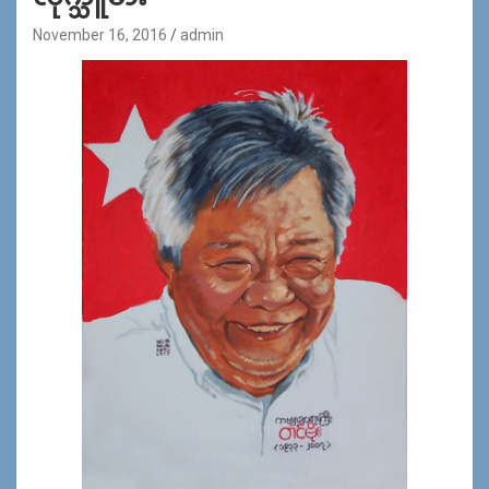
November 16, 2016
admin