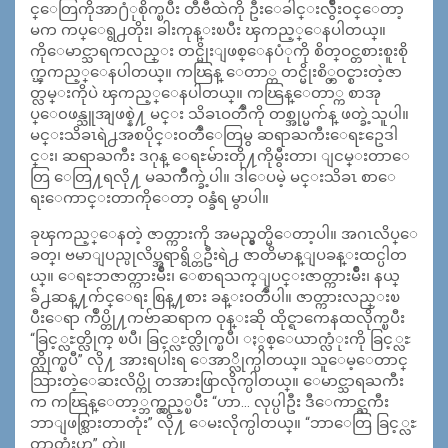
င္ေတြကိုအာ႐ံုစိုက္ၿပီး တီဗီထဲကို ဦးေခါင္းလွ်ဳိးဝင္ေတာ့
မက ကပ္ေရွ႕တိုး၊ ခါးကုန္းၿပီး ၾကည့္ေနပါတယ္။
ကိုေမာင္သာရကလည္း တင္မိုးျဖစ္ေနပံုကို စိတ္ဝင္တစားစူးစို
က္ၾကည့္ေနပါတယ္။ ကၽြန္ ေတာ္က တင္မိုးစိ္တ္ဝင္စားတဲ့ဇာ
တ္လမ္းကိုပဲ ၾကည့္ေနပါတယ္။ ကၽြန္ေတာ္က စာအု
ပ္ေ၀ဖန္သူအျဖစ္နဲ႔ မင္း သိခၤဝတၳဳကို တစ္အုပ္မက်န္ ဖတ္ခဲ့သူပါ။
မင္းသိခၤရဲ႕အစပိုင္း၀တၳဳေတြမွ ဆရာႀကီးေရႊဥေဒါ
င္း၊ ဆရာႀကီး ဒဂုန္ ေရႊမ်ားတို႔ကိုမွီးတာ၊ ျငမ္းတာေ
တြ ေတြ႔ရလို႔ မႀကိဳက္ခဲ့ပါ။ ဒါေပမဲ့ မင္းသိခၤ စာေ
ရးေကာင္းတာကိုေတာ့ ဝန္ခံရ မွာပါ။
ခုၾကည့္ေနတဲ့ ဇာတ္ကားကို အမည္မွတ္မိေတာ့ပါ။ အဂၤလိပ္ေ
ခတ္၊ ဗမာျပည္ပုလိပ္အရာရွိ္တဦးရဲ႕ ဇာတိမာန္ျပခန္းထင္ပါတ
ယ္။ ေရႊဘဇာတ္ကားမ်ဳိး၊ ေစာရသက္ျပင္းဇာတ္ကားမ်ဳိး၊ နယ္
ခ်ဲ႕ဆန္႔က်င္ေရး စြန္႔စား ခန္းဝတၳဳပါ။ ဇာတ္ကားလည္းၿ
ပီးေရာ က်ဳပ္တို႔ကဗ်ာဆရာက ဝုန္းဆို ထိုင္ရာကေနထလိုက္ၿပီး
“ခြင့္လႊတ္လိုက္ ၿပီ၊ ခြင့္လႊတ္လိုက္ၿပီ၊ ႏွစ္ေယာက္လံုးကို ခြင့္လႊ
တ္လိုက္ၿပီ” လို႔ အားရပါးရ ေအာ္လိုက္ပါတယ္။ သူေမ့ေတာင္
သြားတဲ့ေဆးလိပ္ကို တအားဖြာလိုက္ပါတယ္။ ေမာင္သာရႀကီး
က ကၽြန္ေတာ့္ဘက္လွည့္ၿပီး “ဟာ… လုပ္ပါဦး ဒီေကာင္ႀကီး
ဘာျဖစ္သြားတာတုံး” လို႔ ေမးလိုက္ပါတယ္။ “ဘာေတြ ခြင့္လႊ
တ္တာတုံးဟ” တဲ့။