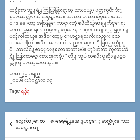
တင္မိုးက သူ႔ရဲ႕ကြယ္လြန္သြားရွာတဲ့ သားငယ္နဲ႔ပတ္သက္ၿပီး ဒီႏွ
စ္ေယာက္လံုးကို အမုန္းမ်ား၊ အာဃာ တထားခဲ့ဖူးေၾကာ
င္း၊ ခုေတာ့ အလြန္ေကာင္းတဲ့ ၿဗိတိသွ်ဆန္႔က်င္ေရး၊
ေတာ္လွန္ေရးဇာတ္လမ္းျဖစ္ေၾကာင္း စသျဖင့္ ရွင္းျ
ပလိုက္ပါတယ္။ အဲဒီေတာ့မွ ေမာင္သာရႀကီးလည္း သေ
ဘာေပါက္သြားၿပီး “ေအး..ငါလည္း မင္းကို ခြင့္လႊတ္လိုက္ၿ
ပီ။ ဆာလို႔ေစာင့္ေနရတာၾကာၿပီ။ ဟုိနားက ကုလားဆို
င္ကို သြားထမင္းစားၾကစို႔” လို႔ သူပါထၿပီး ပုဆိုးျပင္ဝ
တ္လိုက္ပါေတာ့သတည္း။
ေမာင္စြမ္းရည္
၂၀၁၆၊ ႏို၀င္ဘာလ ၁၃
Tags:
ရခိုင္
Post
လွေက်ာ္ေဇာ – ေမေမ့ရဲ႕အေျပာင္ေျမာက္ဆံုးေသာ
navigation
အခန္းက႑