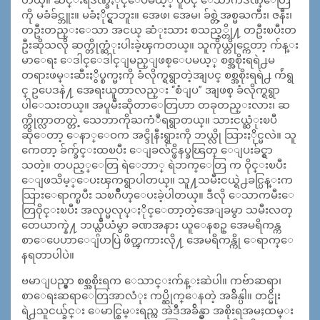
ကို မခံခ်င္ဘူး။ မခံႏိုင္ရွာဘူး။ အေဖ၊ အေမ၊ ခ်စ္တဲ့အစ္မႀကီး၊ ဇနီး၊
တဦးတည္းေသာ အငယ္ ဆံုးသား စသည့္တို႔ တဦးၿပီးတ
ဦးဆိုသလို ဆက္တိုက္ဆံုးပါးခဲ့ၾကတယ္။ သူကိုယ္တိုင္ကေတာ့ က်န္း
မာေရး ေဒါင္ေဒါင္ျမည္ျဖစ္ေပမယ့္ စစ္အစိုးရရဲ႕မ
တရားဖမ္းဆီးႏွိပ္စက္မႈကို ခံလိုက္ရရွာတဲ့အျပင္ စစ္အစိုးရရဲ႕ က်ဴရွ
င္ ဥပေဒနဲ႔ အေရးယူတာလည္း “စံျပ” အျဖစ္ ခံလိုက္ရရွာ
ပါေသးတယ္။ အပူမီးဆိုတာေတြဟာ တခုတည္းလား၊ ဆ
က္တိုက္လာတတ္တဲ့ သေဘာကိုႀကံဳရရွာတယ္။ သားငယ္ဆံုးၿပီ
ဆိုေတာ့ ေနာ္ေဝက အင္ဒိုနီးရွားကို ဘယ္လို သြားႏိုင္မလဲ။ သူ
ကေတာ့ ခ်က္ခ်င္းထၿပီး ေျခလ်င္ဖိနပ္ခၽြတ္ ေျပးခ်င္ရွာ
သတဲ့။ တပည့္ေတြ ရဲေဘာ္ ရဲဘက္ေတြ က ဝိုင္းၿပီး
ေျဖသိမ့္ေပးၾကရွာပါတယ္။ သူ႔သမီးငယ္ရဲ႕ခင္ပြန္းက
သြားေရာက္ၿပီး သၿဂိဳဟ္ေပးခဲ့ပါတယ္။ ဒီလို ေသာကမီးေ
တြ၀ိုင္းၿပီး အလုပ္မလုပ္ႏိုင္ေတာ့တဲ့အေျခမွာ သမီးလတ္
တေယာက္နဲ႔ ဘယ္လ္ဂ်ီယံမွာ ခဏအနား ယူေနစဥ္ အေမရိကန္က
စာေပေဟာေျပာပြဲ ဖိတ္ၾကားလို႔ အေမရိကန္ကို ေရာက္ေ
နရတာပါပဲ။
ဗမာျပည္မွာ စစ္အစိုးရက ေသာင္းက်န္းဆဲပါ။ ကဗ်ာဆရာ၊
စာေရးဆရာေတြအာလံုး ကပ္ဆိုက္ေနတဲ့ အခ်ိန္ပါ။ တင္မိုး
ရဲ႕သူငယ္ခ်င္း ေမာင္စြမ္းရည္က အဲဒီအခ်ိန္မွာ အစိုးရအမႈထမ္း