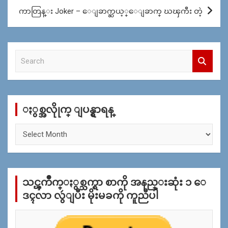
ကာတြန္း Joker – ေျခာက္ဆယ့္ေျခာက္ ဃၾကီး တဲ့
S
e
a
r
c
ႏွစ္အလိုုက္ ျပန္ရွာရန္
h
ႏွ
စ္
အ
လိုု
က္
သင္ၾကိဳက္ႏွစ္သက္ရာ စာကို အနည္းဆုံး ၁ ေ
ျ
ပ
ဒၚလာ လွဴျပီး မိုးမခကို ကူညီပါ
န္
ရွာ
ရန္