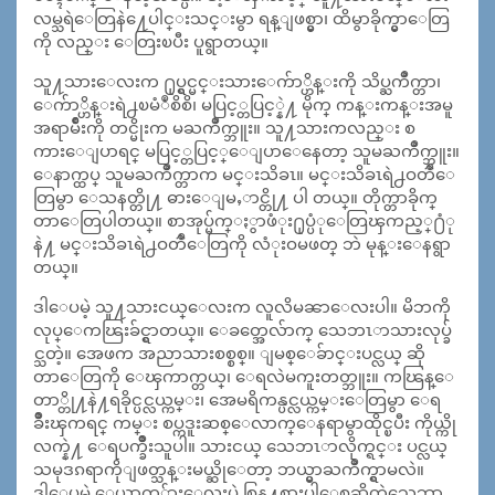
လမ္သရဲေတြနဲ႔ေပါင္းသင္းမွာ ရန္ျဖစ္မွာ၊ ထိမွာခိုက္မွာေတြ
ကို လည္း ေတြးၿပီး ပူရွာတယ္။
သူ႔သားေလးက ႐ုပ္ရွင္မင္းသားေက်ာ္ဟိန္းကို သိပ္ႀကိဳက္တာ၊
ေက်ာ္ဟိန္းရဲ႕ၿမံဳစိစိ၊ မပြင့္တပြင့္နဲ႔ မိုက္ ကန္းကန္းအမူ
အရာမ်ဳိးကို တင္မိုးက မႀကိဳက္ဘူး။ သူ႔သားကလည္း စ
ကားေျပာရင္ မပြင့္တပြင့္ေျပာေနေတာ့ သူမႀကိဳက္ဘူး။
ေနာက္ထပ္ သူမႀကိဳက္တာက မင္းသိခၤ။ မင္းသိခၤရဲ႕ဝတၳဳေ
တြမွာ ေသနတ္တို႔ ဓားေျမႇာင္တို႔ ပါ တယ္။ တိုက္တာခိုက္
တာေတြပါတယ္။ စာအုပ္မ်က္ႏွာဖံုး႐ုပ္ပံုေတြၾကည့္႐ံု
နဲ႔ မင္းသိခၤရဲ႕ဝတၳဳေတြကို လံုးဝမဖတ္ ဘဲ မုန္းေနရွာ
တယ္။
ဒါေပမဲ့ သူ႔သားငယ္ေလးက လူလိမၼာေလးပါ။ မိဘကို
လုပ္ေကၽြးခ်င္ရွာတယ္။ ေခတ္အေလ်ာက္ သေဘၤာသားလုပ္ခ်
င္သတဲ့။ အေဖက အညာသားစစ္စစ္။ ျမစ္ေခ်ာင္းပင္လယ္ ဆို
တာေတြကို ေၾကာက္တယ္၊ ေရလဲမကူးတတ္ဘူး။ ကၽြန္ေ
တာ္တို႔နဲ႔ရခိုင္ပင္လယ္ကမ္း၊ အေမရိကန္ပင္လယ္ကမ္းေတြမွာ ေရ
ခ်ဳိးၾကရင္ ကမ္း စပ္ကဒူးဆစ္ေလာက္ေနရာမွာထိုင္ၿပီး ကိုယ္ကို
လက္နဲ႔ ေရပက္ခ်ဳိးသူပါ။ သားငယ္ သေဘၤာလိုက္ရင္း ပင္လယ္
သမုဒၵရာကိုျဖတ္သန္းမယ္ဆိုေတာ့ ဘယ္မွာႀကိဳက္ရွာမလဲ။
ဒါေပမဲ့ ေယာက္်ားေလးပဲ စြန္႔စားပါေစဆိုတဲ့သေဘာ